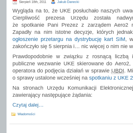
Sierpień 18th, 2011
Jakub Danecki
Wygląda na to, że UKE posłuchało naszych uwag,
Cierpliwość prezesa Urzędu została nadwyr
że spotkanie Pani Prezez z zarządem Aero2 m
Zapadły na nim istotne decyzje, których jedna
ogłoszenie przetargu na dystrybucję kart SIM
, w
zakończyło się 5 sierpnia i… nic więcej o nim nie 
Prawdopodobnie w związku z rosnącą liczbą in
publiczne wezwanie UKE skierowane do Aero2,
operatora do podjęcia działań w sprawie
UBDI
. M
o sprawy ustalone wcześniej na
spotkaniu z UKE 2
Na stronach Urzędu Komunikacji Elektroniczne
zawierający następujące żądania:
Czytaj dalej…
Wiadomości