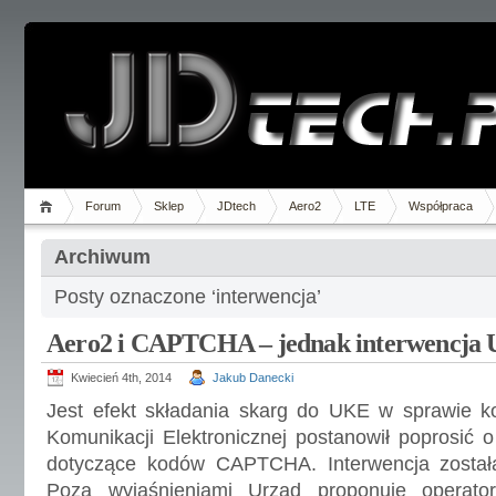
Forum
Sklep
JDtech
Aero2
LTE
Współpraca
Archiwum
Posty oznaczone ‘interwencja’
Aero2 i CAPTCHA – jednak interwencja
Kwiecień 4th, 2014
Jakub Danecki
Jest efekt składania skarg do UKE w sprawie
Komunikacji Elektronicznej postanowił poprosić 
dotyczące kodów CAPTCHA. Interwencja została
Poza wyjaśnieniami Urząd proponuje operato