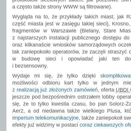
a często także strony WWW są filtrowane).
Wygląda na to, że przykłady takich miast, jak 
część miasta jest w zasięgu takiej sieci), Krosno
fragmentów w Warszawie (Bielany, Stare Mias
z najstarszych instalacji publicznego dostępu d
oraz kilkanaście wniosków samorządowych ocz
tak zaniepokoiło operatorów, że zaczęli straszyć 
w budowę sieci i opowiadać jaki ten dos
i bezsensowny.
Wydaje mi się, że tylko dzięki
skomplikowa
możliwości odbioru kart tylko w jednym m
z realizacją już złożonych zamówień
, oferta
UBDI
jeszcze pod bezpośrednim ostrzałem lobby operat
się, że to tylko kwestia czasu, bo pan Solorz-Ż
Aer2, a od niedawna także wielkiego Plusa, kt
imperium telekomunikacyjne
, także zaniepokoił s
efekty już widzimy w postaci
coraz ciekawszych ofe