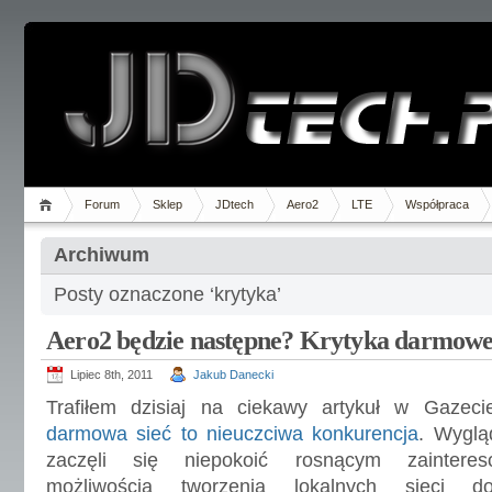
Forum
Sklep
JDtech
Aero2
LTE
Współpraca
Archiwum
Posty oznaczone ‘krytyka’
Aero2 będzie następne? Krytyka darmowe
Lipiec 8th, 2011
Jakub Danecki
Trafiłem dzisiaj na ciekawy artykuł w Gazec
darmowa sieć to nieuczciwa konkurencja
. Wyglą
zaczęli się niepokoić rosnącym zaintere
możliwością tworzenia lokalnych sieci d