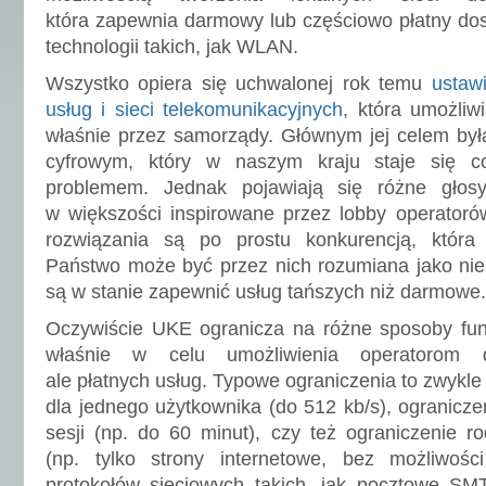
która zapewnia darmowy lub częściowo płatny do
technologii takich, jak WLAN.
Wszystko opiera się uchwalonej rok temu
ustaw
usług i sieci telekomunikacyjnych
, która umożliwi
właśnie przez samorządy. Głównym jej celem był
cyfrowym, który w naszym kraju staje się c
problemem. Jednak pojawiają się różne głosy
w większości inspirowane przez lobby operatorów
rozwiązania są po prostu konkurencją, któr
Państwo może być przez nich rozumiana jako nie
są w stanie zapewnić usług tańszych niż darmowe.
Oczywiście UKE ogranicza na różne sposoby funk
właśnie w celu umożliwienia operatorom do
ale płatnych usług. Typowe ograniczenia to zwykl
dla jednego użytkownika (do 512 kb/s), ogranicze
sesji (np. do 60 minut), czy też ograniczenie r
(np. tylko strony internetowe, bez możliwośc
protokołów sieciowych takich, jak pocztowe S