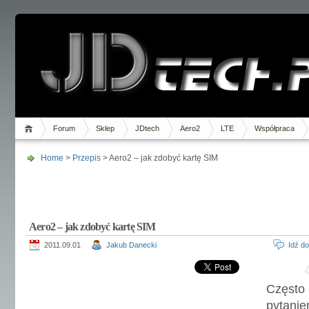
Forum
Sklep
JDtech
Aero2
LTE
Współpraca
Home
>
Przepis
> Aero2 – jak zdobyć kartę SIM
Aero2 – jak zdobyć kartę SIM
2011.09.01
Jakub Danecki
Idź d
Częst
pytani