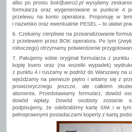
albo po prostu
bok@aero2.pl
wysyłamy zeskanow
formularza oraz wygenerowane w punkcie 4 po
przelewu na konto operatora. Proponuję w te
i nazwisko oraz ewentualnie PESEL – to ułatwi pra
6. Czekamy cierpliwie na przeanalizowanie formul
z przelewem przez BOK operatora. Po tym (zwykl
roboczego) otrzymamy potwierdzenie przygotowani
7. Pakujemy sobie oryginał formularza z punktu 
kopię ksero oraz (na wszelki wypadek) wydru
z punktu 4 i ruszamy w podróż do Warszawy na u
wjeżdżamy na pierwsze piętro i witamy się z prz
prowizorycznego jeszcze, ale całkiem skute
abonenta. Przedstawiamy formularz, dowód oso
dowód wpłaty. Dowód osobisty zostanie s
podpisujemy, że odebraliśmy kartę SIM i w ty
pełnoprawnymi posiadaczami koperty z kartą podob