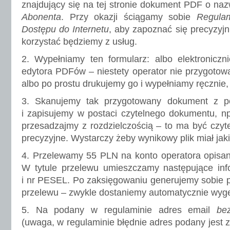
znajdujący się na tej stronie dokument PDF o na
Abonenta
. Przy okazji ściągamy sobie
Regulam
Dostępu do Internetu
, aby zapoznać się precyzyjn
korzystać będziemy z usług.
2. Wypełniamy ten formularz: albo elektroniczn
edytora PDFów – niestety operator nie przygotow
albo po prostu drukujemy go i wypełniamy ręcznie
3. Skanujemy tak przygotowany dokument z 
i zapisujemy w postaci czytelnego dokumentu, n
przesadzajmy z rozdzielczością – to ma być czytel
precyzyjne. Wystarczy żeby wynikowy plik miał jak
4. Przelewamy 55 PLN na konto operatora opis
W tytule przelewu umieszczamy następujące info
i nr PESEL. Po zaksięgowaniu generujemy sobie 
przelewu – zwykle dostaniemy automatycznie wyg
5. Na podany w regulaminie adres email
bez
(uwaga, w regulaminie błędnie adres podany jest z 