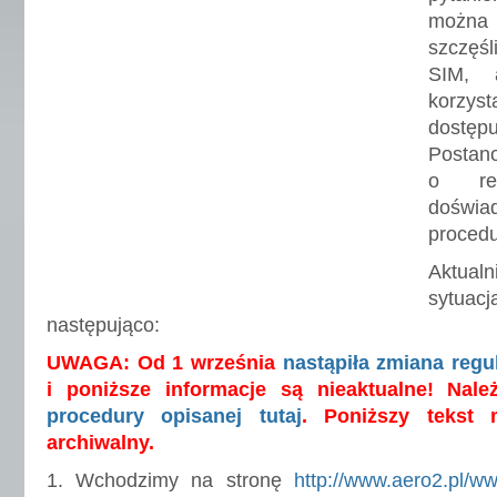
można 
szczęśl
SIM, 
korzyst
dostę
Postan
o re
doświa
procedu
Aktual
sytua
następująco:
UWAGA: Od 1 września
nastąpiła zmiana reg
i poniższe informacje są nieaktualne! Nal
procedury opisanej tutaj
. Poniższy tekst 
archiwalny.
1. Wchodzimy na stronę
http://www.aero2.pl/w