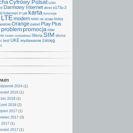
cha
Cyfrowy Polsat
czas
Darmowy Internet
e173u-2
wy
dbnet
karta
i
Internet
IP
jak
koncesja
LTE
modem
Nokia
N900
nie działa
Orange
Play
Plus
iwanie
pakiet
problem
promocja
d
RBM
SIM
Sferia
min
strona
router
rozbudowa
UKE
wydawanie
zasięg
test
ść
ść
iwum
dziernik 2024
(1)
ecień 2018
(1)
rzec 2018
(1)
czeń 2018
(2)
rpień 2017
(1)
rwiec 2017
(3)
j 2017
(1)
ecień 2017
(1)