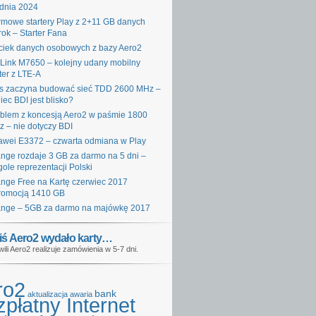
dnia 2024
mowe startery Play z 2+11 GB danych
rok – Starter Fana
iek danych osobowych z bazy Aero2
Link M7650 – kolejny udany mobilny
ter z LTE-A
s zaczyna budować sieć TDD 2600 MHz –
iec BDI jest blisko?
blem z koncesją Aero2 w paśmie 1800
 – nie dotyczy BDI
wei E3372 – czwarta odmiana w Play
nge rozdaje 3 GB za darmo na 5 dni –
gole reprezentacji Polski
nge Free na Kartę czerwiec 2017
romocją 1410 GB
nge – 5GB za darmo na majówkę 2017
iś Aero2 wydało karty…
wili Aero2 realizuje zamówienia w 5-7 dni.
ro2
bank
aktualizacja
awaria
płatny Internet