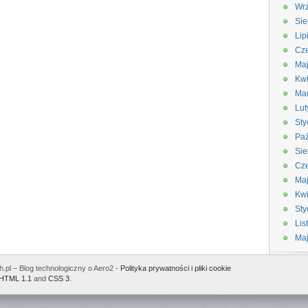
Wrz
Sie
Lip
Cze
Maj
Kwi
Ma
Lut
Sty
Paź
Sie
Cze
Ma
Kwi
Sty
Lis
Ma
.pl – Blog technologiczny o Aero2 -
Polityka prywatności i pliki cookie
HTML 1.1
and
CSS 3
.