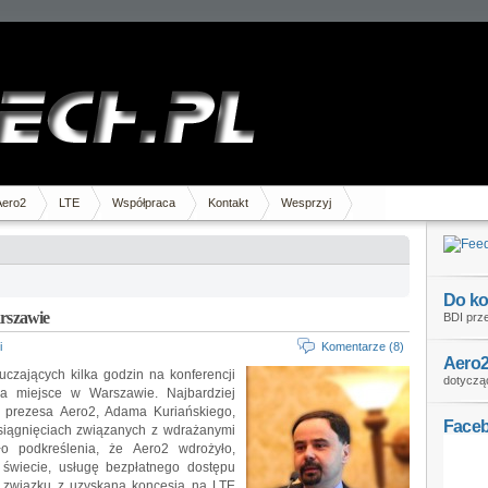
Aero2
LTE
Współpraca
Kontakt
Wesprzyj
Do ko
rszawie
BDI prze
i
Komentarze (8)
Aero2
czających kilka godzin na konferencji
dotycząc
ała miejsce w Warszawie. Najbardziej
a prezesa Aero2, Adama Kuriańskiego,
Face
 osiągnięciach związanych z wdrażanymi
ło podkreślenia, że Aero2 wdrożyło,
świecie, usługę bezpłatnego dostępu
w związku z uzyskaną koncesją na LTE