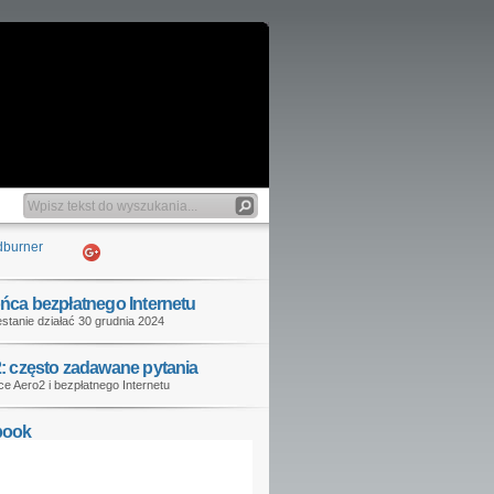
ńca bezpłatnego Internetu
stanie działać 30 grudnia 2024
: często zadawane pytania
e Aero2 i bezpłatnego Internetu
book