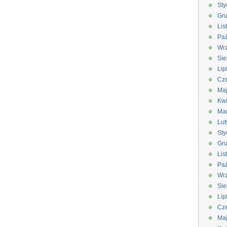
Sty
Gru
Lis
Paź
Wrz
Sie
Lip
Cze
Ma
Kwi
Ma
Lut
Sty
Gru
Lis
Paź
Wrz
Sie
Lip
Cze
Ma