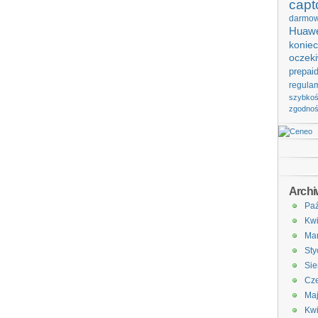
capt
darmo
Huawe
koniec
oczek
prepai
regula
szybko
zgodno
Arch
Paź
Kwi
Ma
Sty
Sie
Cze
Ma
Kwi