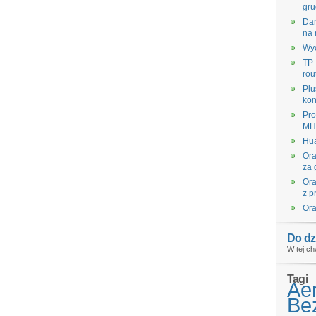
gru
Dar
na 
Wyc
TP-
rou
Plu
kon
Pro
MHz
Hua
Ora
za 
Ora
z p
Ora
Do dz
W tej ch
Tagi
Ae
Bez