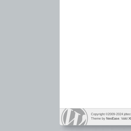
Copyright ©2009-2024 jdtech
Theme by
NeoEase
. Valid
X