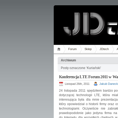
Forum
Sklep
JDtech
Archiwum
Posty oznaczone ‘Kuriański’
Konferencja LTE Forum 2011 w Wa
Listopad 26th, 2011
Jakub Daneck
24 listopada 2011 spędziłem bardzo pou
dotyczącej technologii LTE, która mi
interesująca była dla mnie prezentacj
który opowiedział o historii firmy oraz
technologiami. Oczywiście nie zabrak
prawdopodobnie jako jedyna firma na 
do Internetu dla wszystkich chętnych 