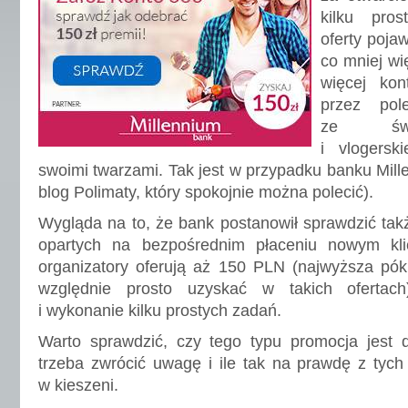
kilku pros
oferty pojaw
co mniej wi
więcej kon
przez pol
ze świa
i vlogersk
swoimi twarzami. Tak jest w przypadku banku Mill
blog Polimaty, który spokojnie można polecić).
Wygląda na to, że bank postanowił sprawdzić tak
opartych na bezpośrednim płaceniu nowym kli
organizatory oferują aż 150 PLN (najwyższa pók
względnie prosto uzyskać w takich ofertac
i wykonanie kilku prostych zadań.
Warto sprawdzić, czy tego typu promocja jest 
trzeba zwrócić uwagę i ile tak na prawdę z tyc
w kieszeni.