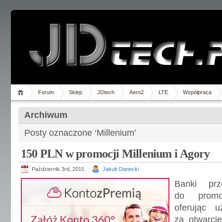
Forum
Sklep
JDtech
Aero2
LTE
Współpraca
Archiwum
Posty oznaczone ‘Millenium’
150 PLN w promocji Millenium i Agory
Październik 3rd, 2015
Jakub Danecki
Banki prz
do promo
oferując u
za otwarci