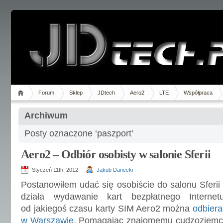
Forum
Sklep
JDtech
Aero2
LTE
Współpraca
Archiwum
Posty oznaczone ‘paszport’
Aero2 – Odbiór osobisty w salonie Sferii
Styczeń 11th, 2012
Jakub Danecki
Postanowiłem udać się osobiście do salonu Sferii
działa wydawanie kart bezpłatnego Interne
od jakiegoś czasu karty SIM Aero2 można
odbiera
w Warszawie
. Pomagając znajomemu cudzoziemcow