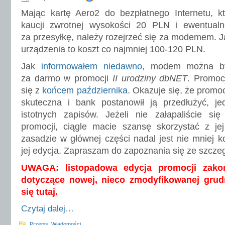
Mając kartę Aero2 do bezpłatnego Internetu, 
kaucji zwrotnej wysokości 20 PLN i ewentual
za przesyłkę, należy rozejrzeć się za modemem.
urządzenia to koszt co najmniej 100-120 PLN.
Jak
informowałem niedawno
, modem można był
za darmo w promocji
II urodziny dbNET
. Promoc
się z
końcem października
. Okazuje się, że promoc
skuteczna i bank postanowił ją przedłużyć, jed
istotnych zapisów. Jeżeli nie załapaliście si
promocji, ciągle macie szansę skorzystać z jej
zasadzie w głównej części nadal jest nie mniej k
jej edycja. Zapraszam do zapoznania się ze szcze
UWAGA: listopadowa edycja promocji zakoń
dotyczące nowej, nieco zmodyfikowanej grudn
się tutaj.
Czytaj dalej…
Przepis
,
Wiadomości