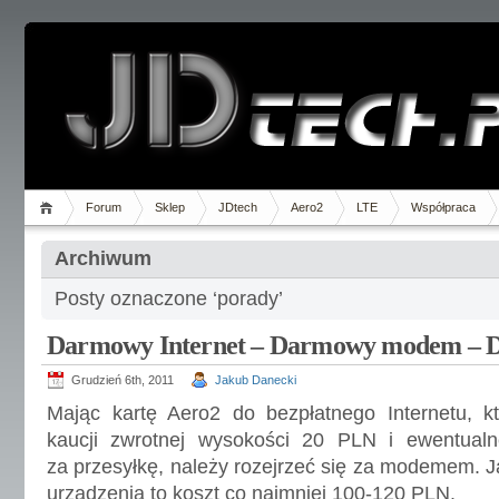
Forum
Sklep
JDtech
Aero2
LTE
Współpraca
Archiwum
Posty oznaczone ‘porady’
Darmowy Internet – Darmowy modem – D
Grudzień 6th, 2011
Jakub Danecki
Mając kartę Aero2 do bezpłatnego Internetu, 
kaucji zwrotnej wysokości 20 PLN i ewentual
za przesyłkę, należy rozejrzeć się za modemem.
urządzenia to koszt co najmniej 100-120 PLN.