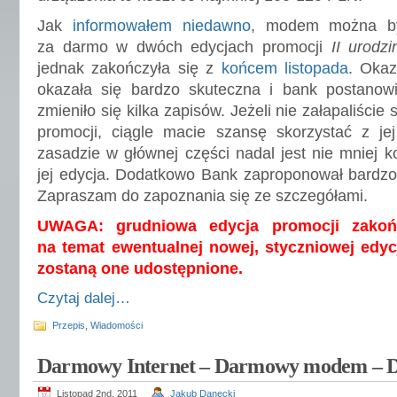
Jak
informowałem niedawno
, modem można był
za darmo w dwóch edycjach promocji
II urodz
jednak zakończyła się z
końcem listopada
. Okaz
okazała się bardzo skuteczna i bank postanowił
zmieniło się kilka zapisów. Jeżeli nie załapaliście
promocji, ciągle macie szansę skorzystać z jej
zasadzie w głównej części nadal jest nie mniej k
jej edycja. Dodatkowo Bank zaproponował bardzo k
Zapraszam do zapoznania się ze szczegółami.
UWAGA: grudniowa edycja promocji zakońc
na temat ewentualnej nowej, styczniowej edycji
zostaną one udostępnione.
Czytaj dalej…
Przepis
,
Wiadomości
Darmowy Internet – Darmowy modem – D
Listopad 2nd, 2011
Jakub Danecki