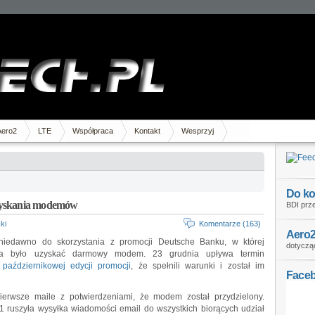
Aero2
LTE
Współpraca
Kontakt
Wesprzyj
Do ko
zyskania modemów
BDI prze
ki
Komentarze (163)
Aero2
iedawno do skorzystania z promocji Deutsche Banku, w której
dotycząc
na było uzyskać darmowy modem. 23 grudnia upływa termin
 październikowej edycji promocji
, że spełnili warunki i został im
Face
pierwsze maile z potwierdzeniami, że modem został przydzielony.
11 ruszyła wysyłka wiadomości email do wszystkich biorących udział