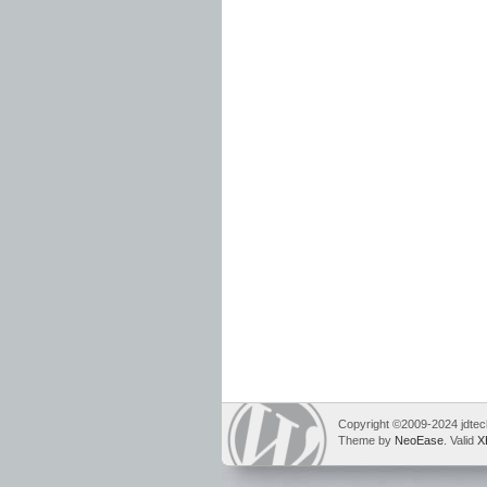
Copyright ©2009-2024 jdtech
Theme by
NeoEase
. Valid
X