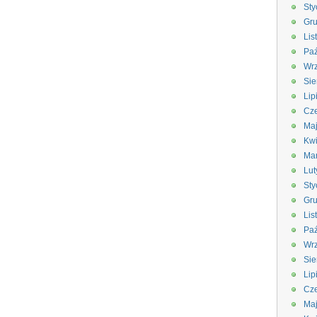
Sty
Gru
Lis
Paź
Wrz
Sie
Lip
Cze
Ma
Kwi
Ma
Lut
Sty
Gru
Lis
Paź
Wrz
Sie
Lip
Cze
Ma