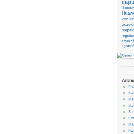
capt
darmo
Huawe
koniec
oczek
prepai
regula
szybko
zgodno
Arch
Paź
Kwi
Ma
Sty
Sie
Cze
Ma
Kwi