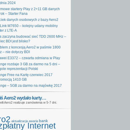
dnia 2024
mowe startery Play z 2+11 GB danych
rok – Starter Fana
iek danych osobowych z bazy Aero2
Link M7650 – kolejny udany mobilny
ter z LTE-A
s zaczyna budować sieć TDD 2600 MHz –
iec BDI jest blisko?
blem z koncesją Aero2 w paśmie 1800
 – nie dotyczy BDI
wei E3372 – czwarta odmiana w Play
nge rozdaje 3 GB za darmo na 5 dni –
gole reprezentacji Polski
nge Free na Kartę czerwiec 2017
romocją 1410 GB
nge – 5GB za darmo na majówkę 2017
iś Aero2 wydało karty…
wili Aero2 realizuje zamówienia w 5-7 dni.
ro2
bank
aktualizacja
awaria
płatny Internet