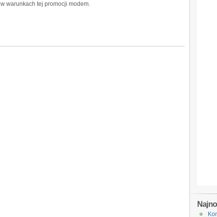
ny w warunkach tej promocji modem.
Najn
Kon