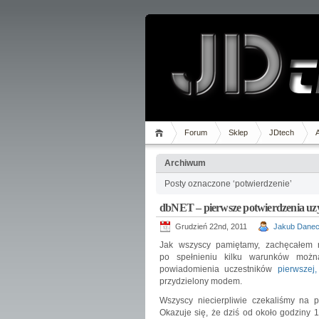
Forum
Sklep
JDtech
Archiwum
Posty oznaczone ‘potwierdzenie’
dbNET – pierwsze potwierdzenia u
Grudzień 22nd, 2011
Jakub Danec
Jak wszyscy pamiętamy, zachęcałem n
po spełnieniu kilku warunków moż
powiadomienia uczestników
pierwszej,
przydzielony modem.
Wszyscy niecierpliwie czekaliśmy na 
Okazuje się, że dziś od około godziny 