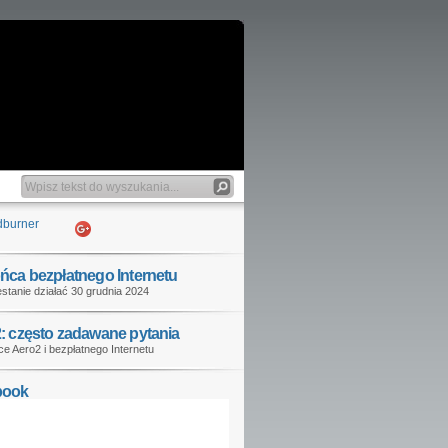
ńca bezpłatnego Internetu
stanie działać 30 grudnia 2024
: często zadawane pytania
e Aero2 i bezpłatnego Internetu
book