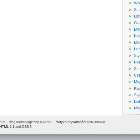
Wrz
Sie
Lip
Cze
Maj
Kwi
Ma
Lut
Sty
Paź
Sie
Cze
Ma
Kwi
Sty
Lis
Ma
.pl – Blog technologiczny o Aero2 -
Polityka prywatności i pliki cookie
HTML 1.1
and
CSS 3
.