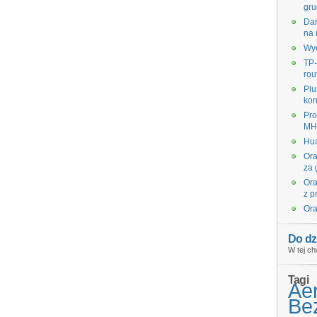
gru
Dar
na 
Wyc
TP-
rou
Plu
kon
Pro
MHz
Hua
Ora
za 
Ora
z p
Ora
Do dz
W tej ch
Tagi
Ae
Bez