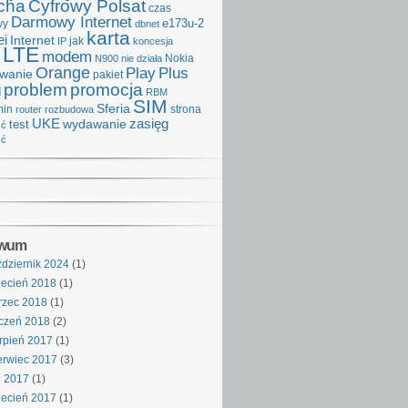
cha
Cyfrowy Polsat
czas
Darmowy Internet
e173u-2
wy
dbnet
karta
i
Internet
IP
jak
koncesja
LTE
modem
Nokia
N900
nie działa
Orange
Play
Plus
iwanie
pakiet
problem
promocja
d
RBM
SIM
Sferia
min
strona
router
rozbudowa
UKE
wydawanie
zasięg
test
ść
ść
iwum
dziernik 2024
(1)
ecień 2018
(1)
rzec 2018
(1)
czeń 2018
(2)
rpień 2017
(1)
rwiec 2017
(3)
j 2017
(1)
ecień 2017
(1)