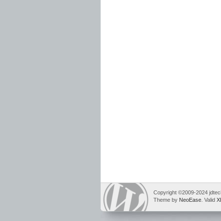
Copyright ©2009-2024 jdtech
Theme by
NeoEase
. Valid
X