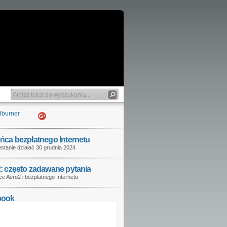
ńca bezpłatnego Internetu
stanie działać 30 grudnia 2024
: często zadawane pytania
e Aero2 i bezpłatnego Internetu
book