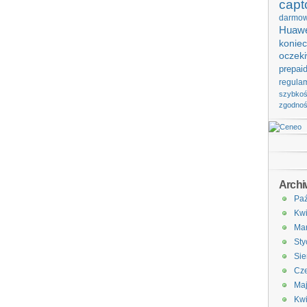
capt
darmo
Huawe
koniec
oczek
prepai
regula
szybko
zgodno
Arch
Paź
Kwi
Ma
Sty
Sie
Cze
Ma
Kwi