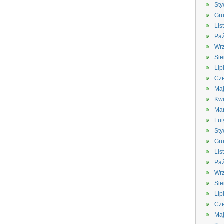
Sty
Gru
Lis
Paź
Wrz
Sie
Lip
Cze
Ma
Kwi
Ma
Lut
Sty
Gru
Lis
Paź
Wrz
Sie
Lip
Cze
Ma