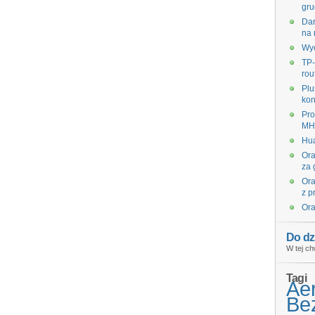
gru
Dar
na 
Wyc
TP-
rou
Plu
kon
Pro
MHz
Hua
Ora
za 
Ora
z p
Ora
Do dz
W tej ch
Tagi
Ae
Bez