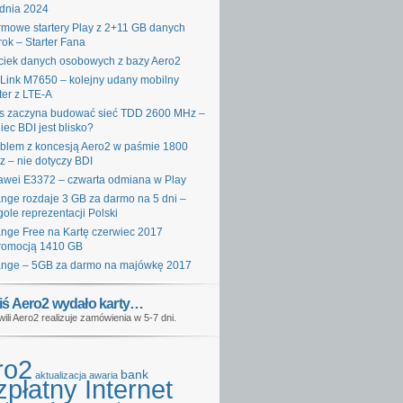
dnia 2024
mowe startery Play z 2+11 GB danych
rok – Starter Fana
iek danych osobowych z bazy Aero2
Link M7650 – kolejny udany mobilny
ter z LTE-A
s zaczyna budować sieć TDD 2600 MHz –
iec BDI jest blisko?
blem z koncesją Aero2 w paśmie 1800
 – nie dotyczy BDI
wei E3372 – czwarta odmiana w Play
nge rozdaje 3 GB za darmo na 5 dni –
gole reprezentacji Polski
nge Free na Kartę czerwiec 2017
romocją 1410 GB
nge – 5GB za darmo na majówkę 2017
iś Aero2 wydało karty…
wili Aero2 realizuje zamówienia w 5-7 dni.
ro2
bank
aktualizacja
awaria
płatny Internet