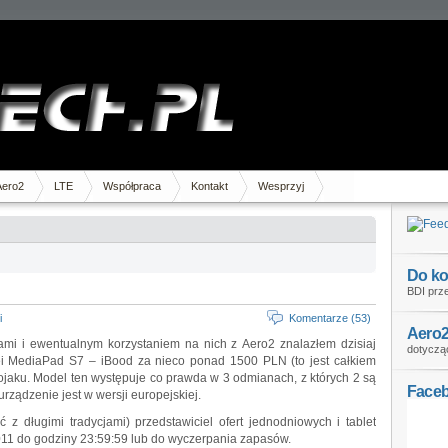
Aero2
LTE
Współpraca
Kontakt
Wesprzyj
Do ko
BDI prze
i
Komentarze (53)
Aero2
etami i ewentualnym korzystaniem na nich z Aero2 znalazłem dzisiaj
dotycząc
ei MediaPad S7 – iBood za nieco ponad 1500 PLN (to jest całkiem
tojaku. Model ten występuje co prawda w 3 odmianach, z których 2 są
Face
rządzenie jest w wersji europejskiej.
 z długimi tradycjami) przedstawiciel ofert jednodniowych i tablet
2011 do godziny 23:59:59 lub do wyczerpania zapasów.