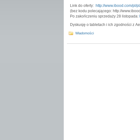
Link do oferty:
http://www.ibood.com/pl/p
(bez kodu polecającego: http://www.ibood
Po zakończeniu sprzedaży 28 listopada:
Dyskusję o tabletach i ich zgodności z 
Wiadomości