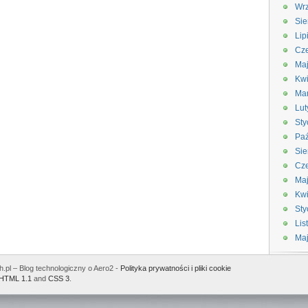
Wrz
Sie
Lip
Cze
Maj
Kwi
Ma
Lut
Sty
Paź
Sie
Cze
Ma
Kwi
Sty
Lis
Ma
.pl – Blog technologiczny o Aero2 -
Polityka prywatności i pliki cookie
HTML 1.1
and
CSS 3
.