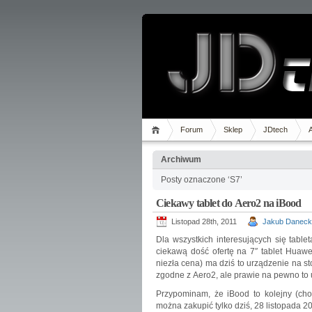
Forum
Sklep
JDtech
Archiwum
Posty oznaczone ‘S7’
Ciekawy tablet do Aero2 na iBood
Listopad 28th, 2011
Jakub Daneck
Dla wszystkich interesujących się tabl
ciekawą dość ofertę na 7″ tablet Huaw
niezła cena) ma dziś to urządzenie na s
zgodne z Aero2, ale prawie na pewno to u
Przypominam, że iBood to kolejny (choć
można zakupić tylko dziś, 28 listopada 