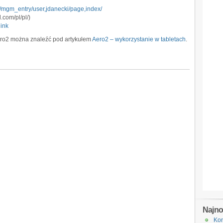
l/mgm_entry/user,jdanecki/page,index/
.com/pl/pl/)
link
Aero2 można znaleźć pod artykułem
Aero2 – wykorzystanie w tabletach
.
Najn
Kon