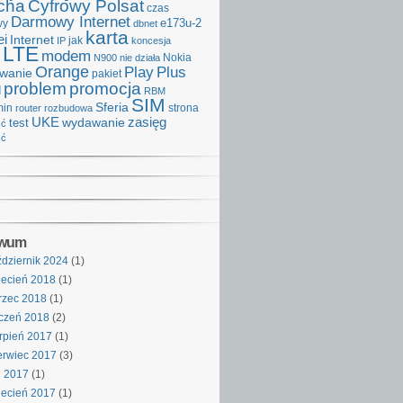
cha
Cyfrowy Polsat
czas
Darmowy Internet
e173u-2
wy
dbnet
karta
i
Internet
IP
jak
koncesja
LTE
modem
Nokia
N900
nie działa
Orange
Play
Plus
iwanie
pakiet
problem
promocja
d
RBM
SIM
Sferia
min
strona
router
rozbudowa
UKE
wydawanie
zasięg
test
ść
ść
iwum
dziernik 2024
(1)
ecień 2018
(1)
rzec 2018
(1)
czeń 2018
(2)
rpień 2017
(1)
rwiec 2017
(3)
j 2017
(1)
ecień 2017
(1)