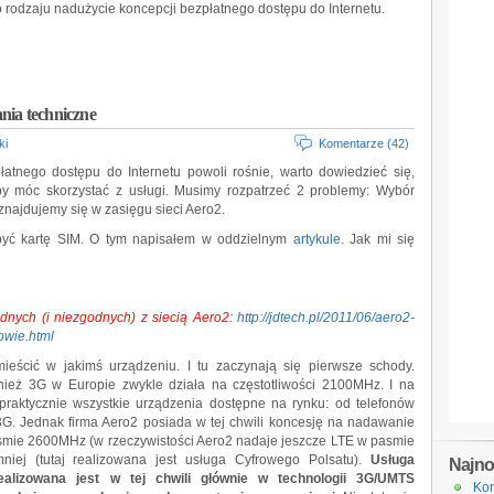
 rodzaju nadużycie koncepcji bezpłatnego dostępu do Internetu.
nia techniczne
ki
Komentarze (42)
atnego dostępu do Internetu powoli rośnie, warto dowiedzieć się,
aby móc skorzystać z usługi. Musimy rozpatrzeć 2 problemy: Wybór
najdujemy się w zasięgu sieci Aero2.
być kartę SIM. O tym napisałem w oddzielnym
artykule
. Jak mi się
nych (i niezgodnych) z siecią Aero2:
http://jdtech.pl/2011/06/aero2-
wie.html
eścić w jakimś urządzeniu. I tu zaczynają się pierwsze schody.
eż 3G w Europie zwykle działa na częstotliwości 2100MHz. I na
ą praktycznie wszystkie urządzenia dostępne na rynku: od telefonów
G. Jednak firma Aero2 posiada w tej chwili koncesję na nadawanie
ie 2600MHz (w rzeczywistości Aero2 nadaje jeszcze LTE w pasmie
niej (tutaj realizowana jest usługa Cyfrowego Polsatu).
Usługa
Najn
ealizowana jest w tej chwili głównie w technologii 3G/UMTS
Kon