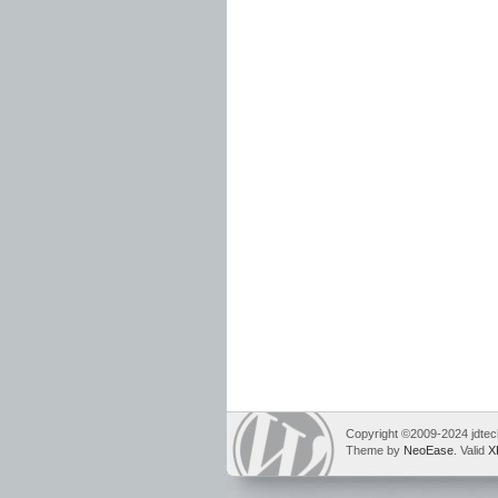
Copyright ©2009-2024 jdtech
Theme by
NeoEase
. Valid
X