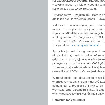
na częstotliwości 900MHz. Dlatego po
wszystkie modemy i telefony potrafią „
na to uwagę przy wyborze sprzętu.
Przykładowymi urządzeniami, które z p
ale także popularny swego czasu Huawei 
Natomiast znacznie więcej jest modem
mowa tu o większości urządzeń ofero
w paśmie 900MHz. Z moich ulubionych ur
telefony Nokia E75, Sonyericsson C901,
wifi Huawei E5832. Z pewnością zadzi
wersja od razu
z anteną w komplecie
).
Specyfikację posiadanego urządzenia moż
nie posiadamy, musimy szukać informacji
gdyż bardzo precyzyjnie specyfikacje z
prawym rogu znajdziemy pole
Quick ph
z bardzo przejrzystą tabelą, w której łat
częstotliwość 900MHz. Gorzej jest nieste
W regulaminie operatora znajduje się 
w praktyce modem/telefon) musi być
ter
komunikacji z prędkością 14Mbit/s od s
wymusza tego parametru i można zalog
wiemy jednak, czy taki wymóg nie pojawi 
Ustalenie zasięgu usługi