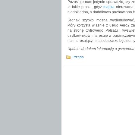
Pozostaje nam jedynie sprawdzić, czy zna
to takie proste, gdyż
mapka
oferowana 
niedokładna, a dodatkowo pozbawiona tak
Jednak szybko można wydedukować, 
który korzysta własnie z usług Aero2 
na stronę Cyfrowego Polsatu i wyświ
użytkowników interesuje w ograniczonym
na interesującym nas obszarze będziemy 
Update: dodałem informację o gsmarena i
Przepis