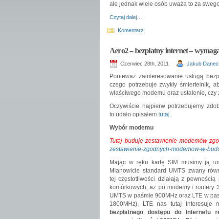
ale jednak wiele osób uważa to za swego
Czytaj dalej…
Komentarz
Aero2 – bezpłatny internet – wymaga
Czerwiec 28th, 2011
Jakub Danec
Ponieważ zainteresowanie usługą bezpł
czego potrzebuje zwykły śmiertelnik, 
właściwego modemu oraz ustalenie, czy z
Oczywiście najpierw potrzebujemy zdo
to udało opisałem
tutaj
.
Wybór modemu
Tutaj buduję zestawienie modemów zgod
zestawienie-zgodnych-modemow-w-budo
Mając w ręku kartę SIM musimy ją umi
Mianowicie standard UMTS zwany równi
tej częstotliwości działają z pewności
komórkowych, aż po modemy i routery 3
UMTS w paśmie 900MHz oraz LTE w pasm
1800MHz). LTE nas tutaj interesuje m
bezpłatnego dostępu do Internetu r