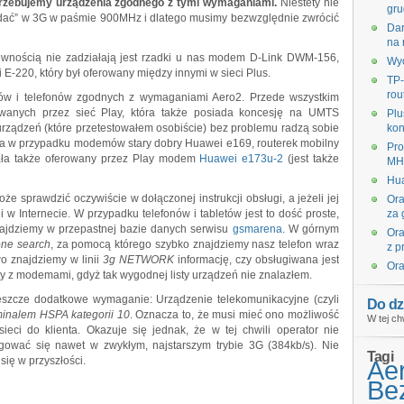
trzebujemy urządzenia zgodnego z tymi wymaganiami.
Niestety nie
gru
gadać” w 3G w paśmie 900MHz i dlatego musimy bezwzględnie zwrócić
Dar
na 
ewnością nie zadziałają jest rzadki u nas modem D-Link DWM-156,
Wyc
E-220, który był oferowany między innymi w sieci Plus.
TP-
rou
ów i telefonów zgodnych z wymaganiami Aero2. Przede wszystkim
wanych przez sieć Play, która także posiada koncesję na UMTS
Plu
ządzeń (które przetestowałem osobiście) bez problemu radzą sobie
kon
 a w przypadku modemów stary dobry Huawei e169, routerek mobilny
Pro
ała także oferowany przez Play modem
Huawei e173u-2
(jest także
MHz
Hua
e sprawdzić oczywiście w dołączonej instrukcji obsługi, a jeżeli jej
Ora
 w Internecie. W przypadku telefonów i tabletów jest to dość proste,
za 
najdziemy w przepastnej bazie danych serwisu
gsmarena
. W górnym
Ora
one search
, za pomocą którego szybko znajdziemy nasz telefon wraz
z p
wo znajdziemy w linii
3g NETWORK
informację, czy obsługiwana jest
Ora
ty z modemami, gdyż tak wygodnej listy urządzeń nie znalazłem.
jeszcze dodatkowe wymaganie: Urządzenie telekomunikacyjne (czyli
Do dz
minalem HSPA kategorii 10
. Oznacza to, że musi mieć ono możliwość
W tej ch
ieci do klienta. Okazuje się jednak, że w tej chwili operator nie
ować się nawet w zwykłym, najstarszym trybie 3G (384kb/s). Nie
Tagi
się w przyszłości.
Ae
Bez