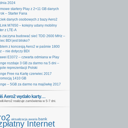
dnia 2024
mowe startery Play z 2+11 GB danych
rok – Starter Fana
iek danych osobowych z bazy Aero2
Link M7650 – kolejny udany mobilny
ter z LTE-A
s zaczyna budować sieć TDD 2600 MHz –
iec BDI jest blisko?
blem z koncesją Aero2 w paśmie 1800
 – nie dotyczy BDI
wei E3372 – czwarta odmiana w Play
nge rozdaje 3 GB za darmo na 5 dni –
gole reprezentacji Polski
nge Free na Kartę czerwiec 2017
romocją 1410 GB
nge – 5GB za darmo na majówkę 2017
iś Aero2 wydało karty…
wili Aero2 realizuje zamówienia w 5-7 dni.
ro2
bank
aktualizacja
awaria
płatny Internet