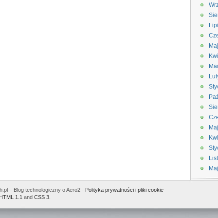
Wrz
Sie
Lip
Cze
Maj
Kwi
Ma
Lut
Sty
Paź
Sie
Cze
Ma
Kwi
Sty
Lis
Ma
.pl – Blog technologiczny o Aero2 -
Polityka prywatności i pliki cookie
HTML 1.1
and
CSS 3
.