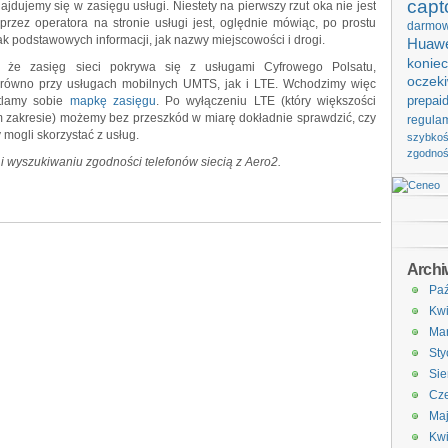
capt
jdujemy się w zasięgu usługi. Niestety na pierwszy rzut oka nie jest
przez operatora na stronie usługi jest, oględnie mówiąc, po prostu
darmo
 podstawowych informacji, jak nazwy miejscowości i drogi.
Huawe
koniec
że zasięg sieci pokrywa się z usługami Cyfrowego Polsatu,
oczek
zarówno przy usługach mobilnych UMTS, jak i LTE. Wchodzimy więc
prepai
etlamy sobie
mapkę zasięgu
. Po wyłączeniu LTE (który większości
 zakresie) możemy bez przeszkód w miarę dokładnie sprawdzić, czy
regula
mogli skorzystać z usług.
szybko
zgodno
 wyszukiwaniu zgodności telefonów siecią z Aero2.
Arch
Paź
Kwi
Ma
Sty
Sie
Cze
Ma
Kwi