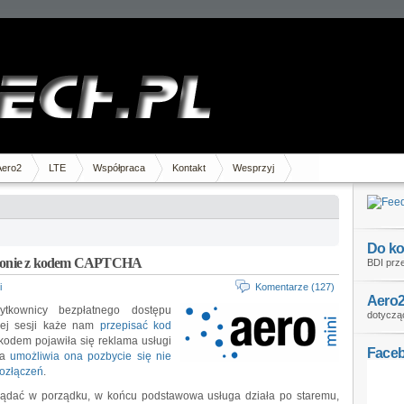
Aero2
LTE
Współpraca
Kontakt
Wesprzyj
Do ko
 stronie z kodem CAPTCHA
BDI prze
i
Komentarze (127)
Aero2
tkownicy bezpłatnego dostępu
dotycząc
nej sesji każe nam
przepisać kod
kodem pojawiła się reklama usługi
Face
ra
umożliwia ona pozbycie się nie
rozłączeń
.
lądać w porządku, w końcu podstawowa usługa działa po staremu,