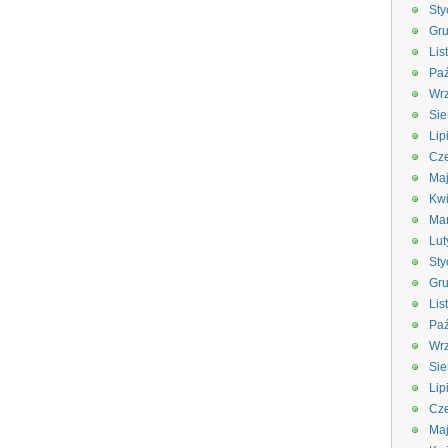
Sty
Gru
Lis
Paź
Wrz
Sie
Lip
Cze
Ma
Kwi
Ma
Lut
Sty
Gru
Lis
Paź
Wrz
Sie
Lip
Cze
Ma