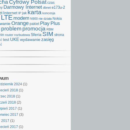
cha
Cyfrowy Polsat
czas
Darmowy Internet
e173u-2
wy
dbnet
karta
i
Internet
IP
jak
koncesja
LTE
modem
Nokia
N900
nie działa
Orange
Play
Plus
iwanie
pakiet
problem
promocja
d
RBM
SIM
Sferia
min
strona
router
rozbudowa
UKE
wydawanie
zasięg
test
ść
ść
iwum
dziernik 2024
(1)
ecień 2018
(1)
rzec 2018
(1)
czeń 2018
(2)
rpień 2017
(1)
rwiec 2017
(3)
j 2017
(1)
ecień 2017
(1)