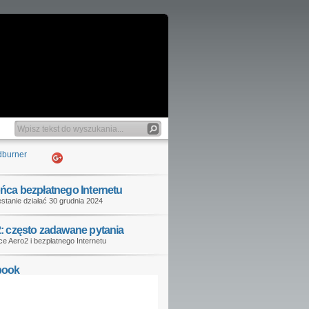
ńca bezpłatnego Internetu
stanie działać 30 grudnia 2024
: często zadawane pytania
e Aero2 i bezpłatnego Internetu
book