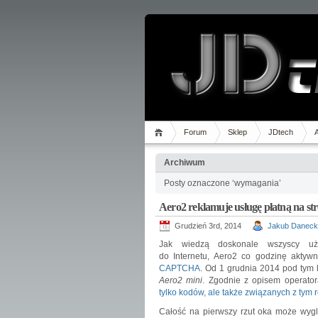
Forum
Sklep
JDtech
Archiwum
Posty oznaczone ‘wymagania’
Aero2 reklamuje usługę płatną na
Grudzień 3rd, 2014
Jakub Daneck
Jak wiedzą doskonale wszyscy uży
do Internetu, Aero2 co godzinę aktyw
CAPTCHA
. Od 1 grudnia 2014 pod tym 
Aero2 mini
. Zgodnie z opisem operato
tylko kodów, ale także związanych z tym 
Całość na pierwszy rzut oka może wyg