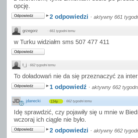
opcję.
2 odpowiedzi
Odpowiedz
·
aktywny 661 tygod
grzegorz
·
661 tygodni temu
w Turku widziałm sms 507 477 411
Odpowiedz
t_j
·
662 tygodni temu
To doładowań nie da się przeznaczyć za inte
1 odpowiedź
Odpowiedz
·
aktywny 662 tygodn
jdanecki
·
662 tygodni temu
134p
Idę sprawdzić, czy pojawiły się u mnie w Biedr
wczoraj ich ciągle nie było.
2 odpowiedzi
Odpowiedz
·
aktywny 662 tygod