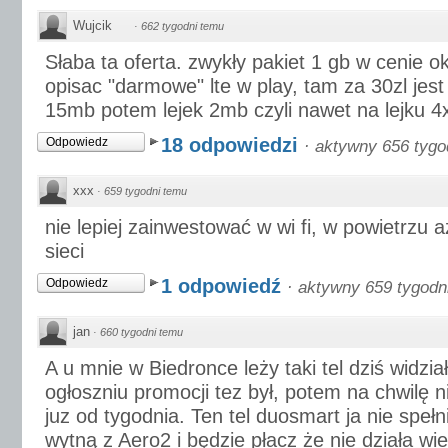
Wujcik
·
662 tygodni temu
Słaba ta oferta. zwykły pakiet 1 gb w cenie o
opisac "darmowe" lte w play, tam za 30zl jes
15mb potem lejek 2mb czyli nawet na lejku 4x
18 odpowiedzi
Odpowiedz
·
aktywny 656 tygo
xxx
·
659 tygodni temu
nie lepiej zainwestować w wi fi, w powietrzu a
sieci
1 odpowiedź
Odpowiedz
·
aktywny 659 tygodn
jan
·
660 tygodni temu
A u mnie w Biedronce leży taki tel dziś widzi
ogłoszniu promocji tez był, potem na chwilę ni
juz od tygodnia. Ten tel duosmart ja nie spe
wytną z Aero2 i będzie płacz że nie działa wi