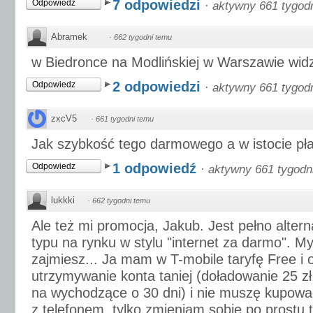
7 odpowiedzi
Odpowiedz
·
aktywny 661 tygod
Abramek
·
662 tygodni temu
w Biedronce na Modlińskiej w Warszawie widzi
2 odpowiedzi
Odpowiedz
·
aktywny 661 tygod
zxcV5
·
661 tygodni temu
Jak szybkość tego darmowego a w istocie pła
1 odpowiedź
Odpowiedz
·
aktywny 661 tygodn
lukkki
·
662 tygodni temu
Ale też mi promocja, Jakub. Jest pełno alter
typu na rynku w stylu "internet za darmo". Myś
zajmiesz... Ja mam w T-mobile taryfę Free i o
utrzymywanie konta taniej (doładowanie 25 z
na wychodzące o 30 dni) i nie muszę kupowa
z telefonem, tylko zmieniam sobie po prostu 