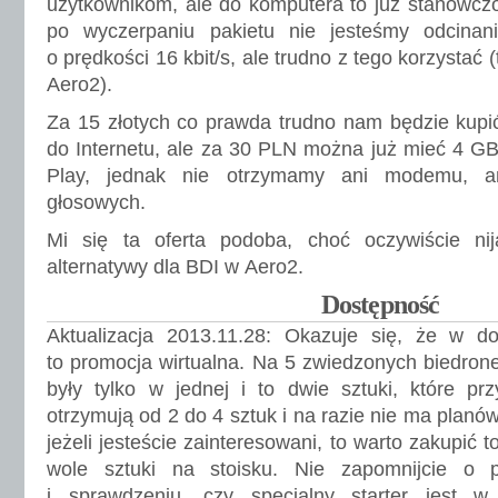
użytkownikom, ale do komputera to już stanowcz
po wyczerpaniu pakietu nie jesteśmy odcinan
o prędkości 16 kbit/s, ale trudno z tego korzystać
Aero2).
Za 15 złotych co prawda trudno nam będzie kup
do Internetu, ale za 30 PLN można już mieć 4 GB 
Play, jednak nie otrzymamy ani modemu, an
głosowych.
Mi się ta oferta podoba, choć oczywiście ni
alternatywy dla BDI w Aero2.
Dostępność
Aktualizacja 2013.11.28: Okazuje się, że w d
to promocja wirtualna. Na 5 zwiedzonych biedron
były tylko w jednej i to dwie sztuki, które przy
otrzymują od 2 do 4 sztuk i na razie nie ma planó
jeżeli jesteście zainteresowani, to warto zakupić 
wole sztuki na stoisku. Nie zapomnijcie o 
i sprawdzeniu, czy specjalny starter jest w