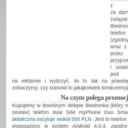
z int
za dar
związ
Biedro
telefo
(zgodn
wraz z
przez
przyjrze
i ustal
pod g
na reklamie i wyliczyć, ile to tak na prawdę
zobaczymy, czy stanowi to jakąkolwiek konkurencję
Na czym polega promoc
Kupujemy w dowolnym sklepie Biedronka (który m
zestaw) telefon dual SIM myPhone Duo Sm
detaliczna oscyluje wokół 550 PLN
. Jest to telefon
wyposażony w system Android 4.0.4, zgodny