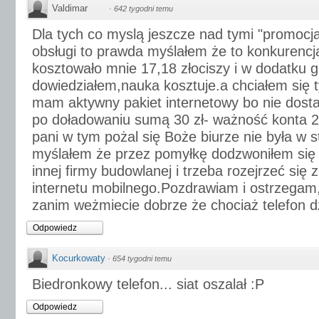
Valdimar
·
642 tygodni temu
Dla tych co myslą jeszcze nad tymi "promocja
obsługi to prawda myślałem że to konkurencj
kosztowało mnie 17,18 złociszy i w dodatku g
dowiedziałem,nauka kosztuje.a chciałem się t
mam aktywny pakiet internetowy bo nie dos
po doładowaniu sumą 30 zł- ważność konta 2
pani w tym pożal się Boże biurze nie była w 
myślałem że przez pomyłkę dodzwoniłem się 
innej firmy budowlanej i trzeba rozejrzeć się
internetu mobilnego.Pozdrawiam i ostrzegam
zanim weżmiecie dobrze że chociaż telefon d
Odpowiedz
Kocurkowaty
·
654 tygodni temu
Biedronkowy telefon... siat oszalał :P
Odpowiedz