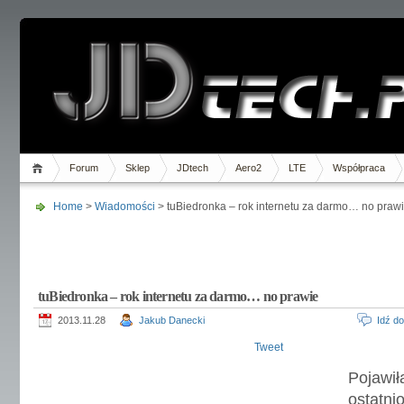
Forum
Sklep
JDtech
Aero2
LTE
Współpraca
Home
>
Wiadomości
> tuBiedronka – rok internetu za darmo… no praw
tuBiedronka – rok internetu za darmo… no prawie
2013.11.28
Jakub Danecki
Idź d
Tweet
Pojaw
ostatni