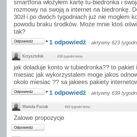
smartfona włożyłem kartę tu-biedronka i swo
rozmowy na swoją a internet na biedronkę. 
30zł i po dwóch tygodniach już nie mogłem ko
powodu braku środków. Może mnie ktoś oświe
tak?
1 odpowiedź
Odpowiedz
·
aktywny 623 tygodn
Krzysztofek
·
639 tygodni temu
jak doladuje konto w tubiedronka?? to pakiet
miesiac jak wykorzystalem moge jakos odnowi
okolo miesiac ?? sa jakiees pakiety internet
1 odpowiedź
Odpowiedz
·
aktywny 639 tygodn
Mariola Foziak
·
642 tygodni temu
Żalowe propozycje
Odpowiedz