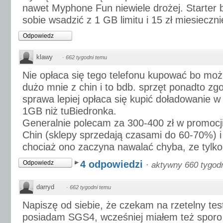
nawet Myphone Fun niewiele drożej. Starter 
sobie wsadzić z 1 GB limitu i 15 zł miesieczni
Odpowiedz
klawy
·
662 tygodni temu
Nie opłaca się tego telefonu kupować bo moż
dużo mnie z chin i to bdb. sprzęt ponadto zg
sprawa lepiej opłaca się kupić doładowanie w
1GB niż tuBiedronka.
Generalnie polecam za 300-400 zł w promocji
Chin (sklepy sprzedają czasami do 60-70%) 
chociaż ono zaczyna nawalać chyba, ze tylko
4 odpowiedzi
Odpowiedz
·
aktywny 660 tygod
darryd
·
662 tygodni temu
Napiszę od siebie, że czekam na rzetelny tes
posiadam SGS4, wcześniej miałem też sporo 