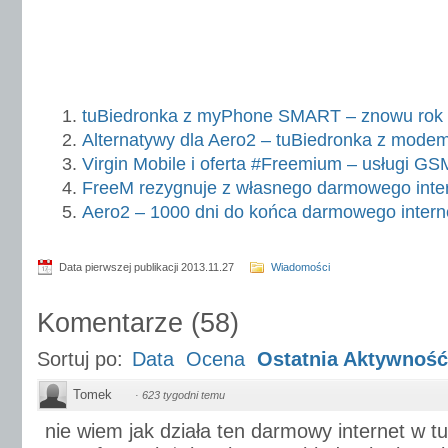
tuBiedronka z myPhone SMART – znowu rok i
Alternatywy dla Aero2 – tuBiedronka z mo
Virgin Mobile i oferta #Freemium – usługi G
FreeM rezygnuje z własnego darmowego inte
Aero2 – 1000 dni do końca darmowego intern
Data pierwszej publikacji 2013.11.27
Wiadomości
Komentarze
(
58
)
Sortuj po:
Data
Ocena
Ostatnia Aktywność
Tomek
·
623 tygodni temu
nie wiem jak działa ten darmowy internet w t