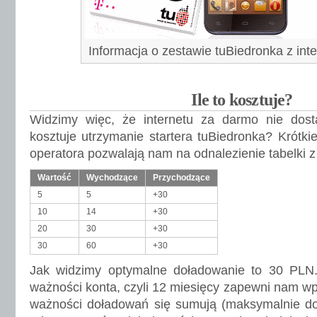
Informacja o zestawie tuBiedronka z int
Ile to kosztuje?
Widzimy więc, że internetu za darmo nie dos
kosztuje utrzymanie startera tuBiedronka? Krótki
operatora pozwalają nam na odnalezienie tabelki 
Wartość
Wychodzące
Przychodzące
5
5
+30
10
14
+30
20
30
+30
30
60
+30
Jak widzimy optymalne doładowanie to 30 PLN
ważności konta, czyli 12 miesięcy zapewni nam w
ważności doładowań się sumują (maksymalnie d