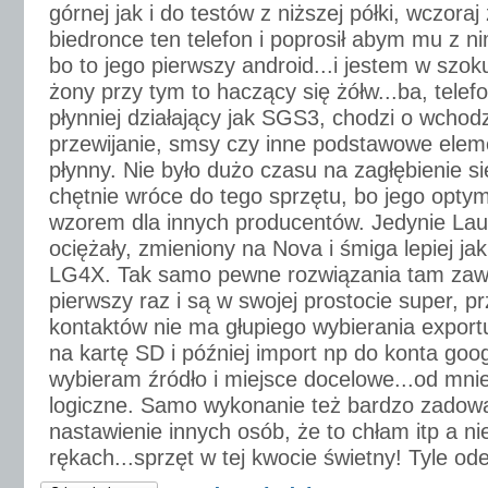
górnej jak i do testów z niższej półki, wczora
biedronce ten telefon i poprosił abym mu z 
bo to jego pierwszy android...i jestem w szok
żony przy tym to haczący się żółw...ba, tele
płynniej działający jak SGS3, chodzi o wchodz
przewijanie, smsy czy inne podstawowe eleme
płynny. Nie było dużo czasu na zagłębienie si
chętnie wróce do tego sprzętu, bo jego opty
wzorem dla innych producentów. Jedynie Lau
ociężały, zmieniony na Nova i śmiga lepiej j
LG4X. Tak samo pewne rozwiązania tam zaw
pierwszy raz i są w swojej prostocie super, p
kontaktów nie ma głupiego wybierania exportu
na kartę SD i później import np do konta goog
wybieram źródło i miejsce docelowe...od mniej
logiczne. Samo wykonanie też bardzo zadowa
nastawienie innych osób, że to chłam itp a ni
rękach...sprzęt w tej kwocie świetny! Tyle ode