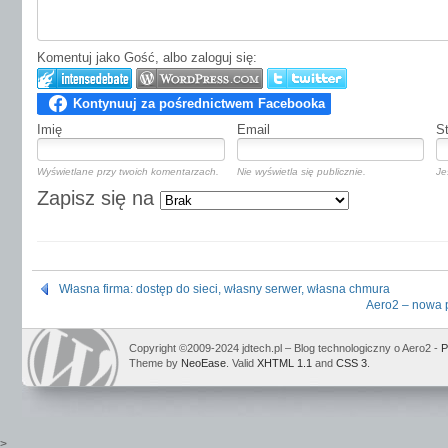
Komentuj jako Gość, albo zaloguj się:
Imię
Email
S
Wyświetlane przy twoich komentarzach.
Nie wyświetla się publicznie.
Je
Zapisz się na
Własna firma: dostęp do sieci, własny serwer, własna chmura
Aero2 – nowa p
Copyright ©2009-2024 jdtech.pl – Blog technologiczny o Aero2 -
P
Theme by
NeoEase
. Valid
XHTML 1.1
and
CSS 3
.
>