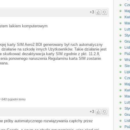
Cze
Ma
+3
Kwi
Ma
jestem laikiem komputerowym
Lut
Sty
Gru
ojej karty SIM Aero2 BDI generowany był ruch automatyczny
Lis
z działanie na szkodę innych Użytkowników. Takie działanie jest
 skutkować dezaktywacja karty SIM zgodnie z pkt. 11.2.8,
Paź
dzenia ponownego naruszenia Regulaminu karta SIM zostanie
Wrz
wana.
Sie
Lip
Cze
Ma
Kwi
Ma
 640 tygodni temu
Lut
Sty
+3
Gru
zne próby automatycznego rozwiązywania captchy przez
Lis
Paź