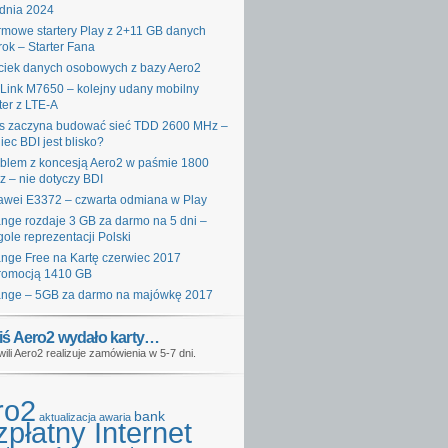
dnia 2024
mowe startery Play z 2+11 GB danych
rok – Starter Fana
iek danych osobowych z bazy Aero2
Link M7650 – kolejny udany mobilny
ter z LTE-A
s zaczyna budować sieć TDD 2600 MHz –
iec BDI jest blisko?
blem z koncesją Aero2 w paśmie 1800
 – nie dotyczy BDI
wei E3372 – czwarta odmiana w Play
nge rozdaje 3 GB za darmo na 5 dni –
gole reprezentacji Polski
nge Free na Kartę czerwiec 2017
romocją 1410 GB
nge – 5GB za darmo na majówkę 2017
iś Aero2 wydało karty…
wili Aero2 realizuje zamówienia w 5-7 dni.
ro2
bank
aktualizacja
awaria
płatny Internet