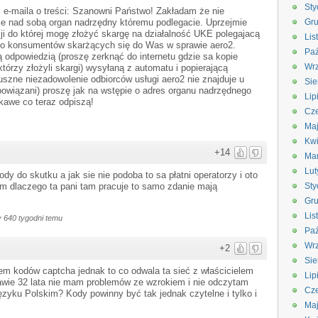
Sty
m e-maila o treści: Szanowni Państwo! Zakładam że nie
ie nad sobą organ nadrzędny któremu podlegacie. Uprzejmie
Gru
cji do której mogę złożyć skargę na działalność UKE polegajacą
Lis
do konsumentów skarżących się do Was w sprawie aero2.
Paź
odpowiedzią (proszę zerknąć do internetu gdzie sa kopie
Wrz
órzy złożyli skargi) wysyłaną z automatu i popierającą
uszne niezadowolenie odbiorców usługi aero2 nie znajduje u
Sie
owiązani) proszę jak na wstępie o adres organu nadrzędnego
Lip
kawe co teraz odpiszą!
Cze
Ma
Kwi
+14
Ma
Lut
dy do skutku a jak sie nie podoba to sa płatni operatorzy i oto
am dlaczego ta pani tam pracuje to samo zdanie mają
Sty
Gru
Lis
 640 tygodni temu
Paź
Wrz
+2
Sie
iem kodów captcha jednak to co odwala ta sieć z właścicielem
Lip
rawie 32 lata nie mam problemów ze wzrokiem i nie odczytam
Cze
ęzyku Polskim? Kody powinny być tak jednak czytelne i tylko i
Ma