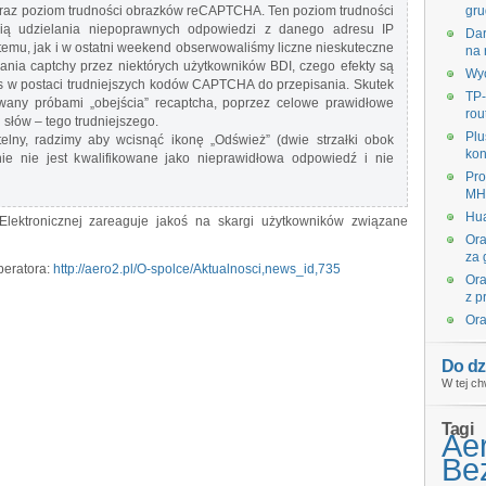
raz poziom trudności obrazków reCAPTCHA. Ten poziom trudności
gru
ią udzielania niepoprawnych odpowiedzi z danego adresu IP
Dar
temu, jak i w ostatni weekend obserwowaliśmy liczne nieskuteczne
na 
nia captchy przez niektórych użytkowników BDI, czego efekty są
Wyc
s w postaci trudniejszych kodów CAPTCHA do przepisania. Skutek
TP-
any próbami „obejścia” recaptcha, poprzez celowe prawidłowe
rou
słów – tego trudniejszego.
Plu
lny, radzimy aby wcisnąć ikonę „Odśwież” (dwie strzałki obok
kon
nie nie jest kwalifikowane jako nieprawidłowa odpowiedź i nie
Pro
MHz
Hua
lektronicznej zareaguje jakoś na skargi użytkowników związane
Ora
za 
peratora:
http://aero2.pl/O-spolce/Aktualnosci,news_id,735
Ora
z p
Ora
Do dz
W tej ch
Tagi
Ae
Bez