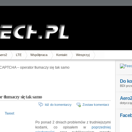
Aero2
LTE
Współpraca
Kontakt
Wesprzyj
 CAPTCHA – operator tłumaczy się tak samo
Do ko
BDI prze
 tłumaczy się tak samo
Aero2
dotycząc
Idź do komentarzy
Zostaw komentarz
Tweet
Face
Po ponad 2 dniach problemów z trudniejszymi
kodami, co opisałem w
poprzedniej