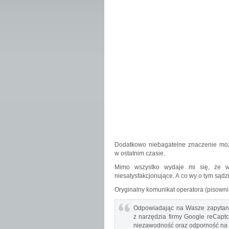
Dodatkowo niebagatelne znaczenie moż
w ostatnim czasie.
Mimo wszystko wydaje mi się, że wy
niesatysfakcjonujące. A co wy o tym sądz
Oryginalny komunikat operatora (pisownia
Odpowiadając na Wasze zapytani
z narzędzia firmy Google reCapt
niezawodność oraz odporność na