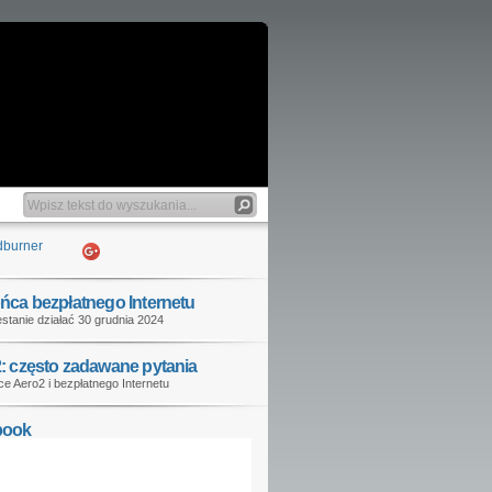
ńca bezpłatnego Internetu
stanie działać 30 grudnia 2024
: często zadawane pytania
e Aero2 i bezpłatnego Internetu
book