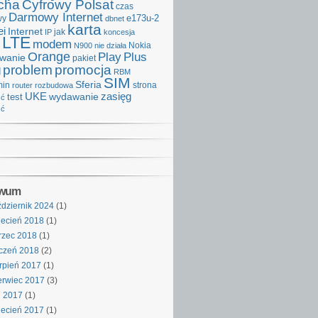
cha
Cyfrowy Polsat
czas
Darmowy Internet
e173u-2
wy
dbnet
karta
i
Internet
IP
jak
koncesja
LTE
modem
Nokia
N900
nie działa
Orange
Play
Plus
iwanie
pakiet
problem
promocja
d
RBM
SIM
Sferia
min
strona
router
rozbudowa
UKE
wydawanie
zasięg
test
ść
ść
iwum
dziernik 2024
(1)
ecień 2018
(1)
rzec 2018
(1)
czeń 2018
(2)
rpień 2017
(1)
rwiec 2017
(3)
j 2017
(1)
ecień 2017
(1)