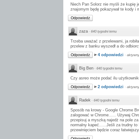
Niech Pan Solorz nie myśli że kupię j
znajomym będę pokazywał te kody i mó
Odpowiedz
zaza
·
640 tygodni temu
Trzeba uważać z przelewami, ja robiła
przelew z banku wyszedł a do odbiorcy
4 odpowiedzi
Odpowiedz
·
aktywny
Big Ben
·
640 tygodni temu
Czy asreo może podać ilu użytkownikó
2 odpowiedzi
Odpowiedz
·
aktywny
Radek
·
640 tygodni temu
Sposób na krowy - Google Chrome Brow
zalogować w Chrome...... Używaj Chro
przepisuj a myszką najedż na pole za s
normalny kapeć......Jeśli za trudny to
przewinięciem będzie coraz łatwiejszy 
Odpowiedz