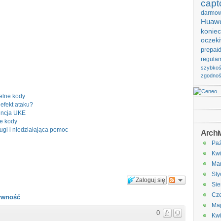
capt
darmo
Huawe
koniec
oczek
prepai
regula
szybko
zgodno
elne kody
efekt ataku?
encja UKE
ze kody
ugi i niedziałająca pomoc
Arch
Paź
Kwi
Ma
Sty
Zaloguj się
Sie
Cze
tywność
Ma
0
Kwi