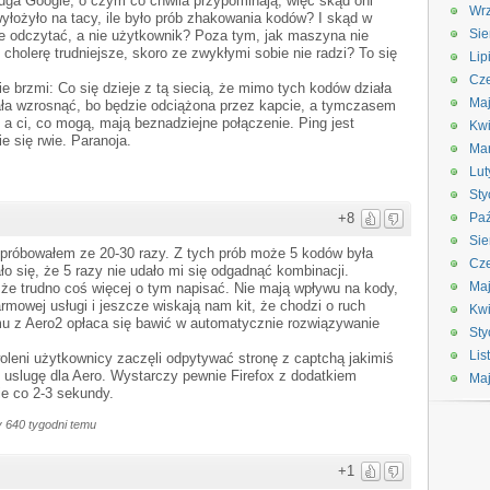
usługa Google, o czym co chwila przypominają, więc skąd oni
Wrz
yłożyło na tacy, ile było prób zhakowania kodów? I skąd w
Sie
e odczytać, a nie użytkownik? Poza tym, jak maszyna nie
cholerę trudniejsze, skoro ze zwykłymi sobie nie radzi? To się
Lip
Cze
ie brzmi: Co się dzieje z tą siecią, że mimo tych kodów działa
Maj
ała wzrosnąć, bo będzie odciążona przez kapcie, a tymczasem
 a ci, co mogą, mają beznadziejne połączenie. Ping jest
Kwi
e się rwie. Paranoja.
Ma
Lut
Sty
+8
Paź
Sie
 próbowałem ze 20-30 razy. Z tych prób może 5 kodów była
Cze
ło się, że 5 razy nie udało mi się odgadnąć kombinacji.
Ma
 że trudno coś więcej o tym napisać. Nie mają wpływu na kody,
armowej usługi i jeszcze wiskają nam kit, że chodzi o ruch
Kwi
 z Aero2 opłaca się bawić w automatycznie rozwiązywanie
Sty
Lis
leni użytkownicy zaczęli odpytywać stronę z captchą jakimiś
 uslugę dla Aero. Wystarczy pewnie Firefox z dodatkiem
Ma
e co 2-3 sekundy.
 640 tygodni temu
+1