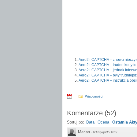
Aero2 i CAPTCHA – znowu nieczyt
Aero2 i CAPTCHA – trudne kody to 
Aero2 i CAPTCHA – jednak interw
Aero2 i CAPTCHA – były trudniejs
Aero2 i CAPTCHA – instrukcja obsł
Wiadomości
Komentarze
(
52
)
Sortuj po:
Data
Ocena
Ostatnia Ak
Marian
·
639 tygodni temu