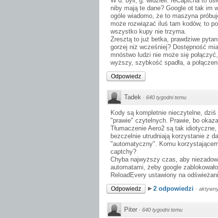
W d. byli, g. widzieli. reCaptcha to 
niby mają te dane? Google ot tak im w
ogóle wiadomo, że to maszyna próbuj
może rozwiązać iluś tam kodów, to po 
wszystko kupy nie trzyma.
Zresztą to już betka, prawdziwe pytan
gorzej niż wcześniej? Dostępność mi
mnóstwo ludzi nie może się połączyć,
wyższy, szybkość spadła, a połączeni
Odpowiedz
Tadek
·
640 tygodni temu
Kody są kompletnie nieczytelne, dziś
"prawie" czytelnych. Prawie, bo okaza
Tłumaczenie Aero2 są tak idiotyczne,
bezczelnie utrudniają korzystanie z d
"automatyczny". Komu korzystającemu
captchy?
Chyba najwyższy czas, aby niezadowo
automatami, żeby google zablokowało
ReloadEvery ustawiony na odświeżani
2 odpowiedzi
Odpowiedz
·
aktywny
Piter
·
640 tygodni temu