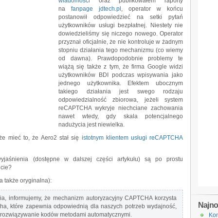
wiadomości
oraz publikowałem raporty
na
fanpage jdtech.pl
, operator w końcu
postanowił odpowiedzieć na setki pytań
użytkowników usługi bezpłatnej. Niestety nie
dowiedzieliśmy się niczego nowego. Operator
przyznał oficjalnie, że nie kontroluje w żadnym
stopniu działania tego mechanizmu (co wiemy
od dawna). Prawdopodobnie problemy te
wiążą się także z tym, że firma Google widzi
użytkowników BDI podczas wpisywania jako
jednego użytkownika. Efektem ubocznym
takiego działania jest swego rodzaju
odpowiedzialność zbiorowa, jeżeli system
reCAPTCHA wykryje niechciane zachowania
nawet wtedy, gdy skala potencjalnego
nadużycia jest niewielka.
e mieć to, że Aero2 stał się
istotnym klientem usługi reCAPTCHA
jaśnienia (dostępne w dalszej części artykułu) są po prostu
icie?
 także oryginalna):
a, informujemy, że mechanizm autoryzacyjny CAPTCHA korzysta
Najn
cha, które zapewnia odpowiednią dla naszych potrzeb wydajność,
 rozwiązywanie kodów metodami automatycznymi.
Kon