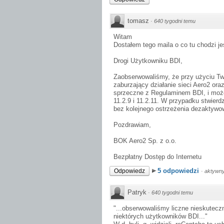
tomasz
·
640 tygodni temu
Witam
Dostałem tego maila o co tu chodzi 
Drogi Użytkowniku BDI,
Zaobserwowaliśmy, że przy użyciu Tw
zaburzający działanie sieci Aero2 ora
sprzeczne z Regulaminem BDI, i może
11.2.9 i 11.2.11. W przypadku stwier
bez kolejnego ostrzeżenia dezaktywo
Pozdrawiam,
BOK Aero2 Sp. z o.o.
Bezpłatny Dostęp do Internetu
5 odpowiedzi
Odpowiedz
·
aktywny
Patryk
·
640 tygodni temu
"...obserwowaliśmy liczne nieskutec
niektórych użytkowników BDI..."