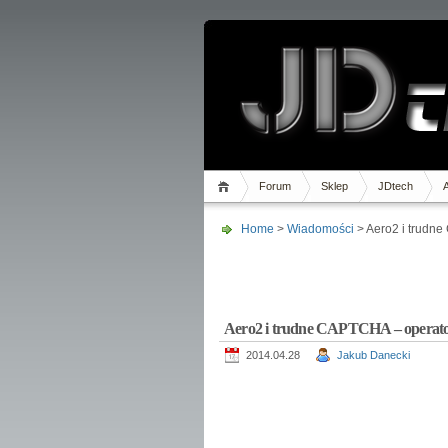
Forum
Sklep
JDtech
Home
>
Wiadomości
> Aero2 i trudne
Aero2 i trudne CAPTCHA – operator
2014.04.28
Jakub Danecki