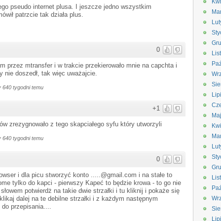
Kwi
ego pseudo internet plusa. I jeszcze jedno wszystkim
Ma
wił patrzcie tak działa plus.
Lut
Sty
Gru
0
Lis
Paź
m przez mtransfer i w trakcie przekierowało mnie na capchta i
 nie doszedł, tak więc uważajcie.
Wrz
Sie
 640 tygodni temu
Lip
Cze
+1
Ma
w zrezygnowało z tego skapciałego syfu który utworzyli
Kwi
Ma
 640 tygodni temu
Lut
Sty
0
Gru
ser i dla picu stworzyć konto .....@gmail.com i na stałe to
Lis
me tylko do kapci - pierwszy Kapeć to będzie krowa - to go nie
Paź
łowem potwierdż na takie dwie strzałki i tu kliknij i pokaże się
 klikaj dalej na te debilne strzałki i z każdym następnym
Wrz
do przepisania....
Sie
Lip