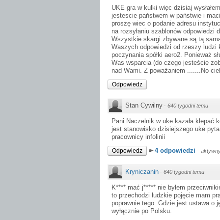
UKE gra w kulki więc dzisiaj wysłałe
jestescie państwem w państwie i mac
proszę wiec o podanie adresu instytu
na rozsyłaniu szablonów odpowiedzi 
Wszystkie skargi zbywane są tą samą 
Waszych odpowiedzi od rzeszy ludzi kt
poczynania spółki aero2. Ponieważ sł
Was wsparcia (do czego jesteście zob
nad Wami. Z poważaniem .......No cie
Odpowiedz
Stan Cywilny
·
640 tygodni temu
Pani Naczelnik w uke kazała klepać ko
jest stanowisko dzisiejszego uke pyt
pracownicy infolinii
4 odpowiedzi
Odpowiedz
·
aktywny
Kryniczanin
·
640 tygodni temu
K**** mać j***** nie byłem przeciwnik
to przechodzi ludzkie pojęcie mam p
poprawnie tego. Gdzie jest ustawa o j
wyłącznie po Polsku.