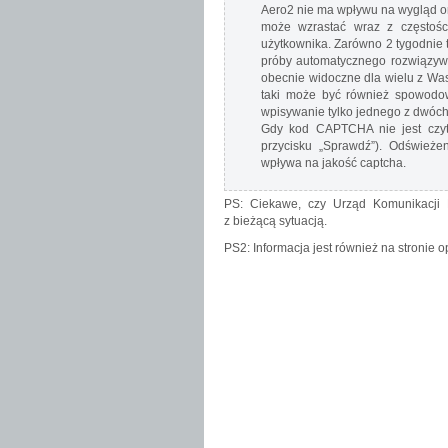
Aero2 nie ma wpływu na wygląd o
może wzrastać wraz z częstośc
użytkownika. Zarówno 2 tygodnie 
próby automatycznego rozwiązywa
obecnie widoczne dla wielu z Wa
taki może być również spowodow
wpisywanie tylko jednego z dwóch 
Gdy kod CAPTCHA nie jest czyte
przycisku „Sprawdź”). Odświeże
wpływa na jakość captcha.
PS: Ciekawe, czy Urząd Komunikacji E
z bieżącą sytuacją.
PS2: Informacja jest również na stronie o