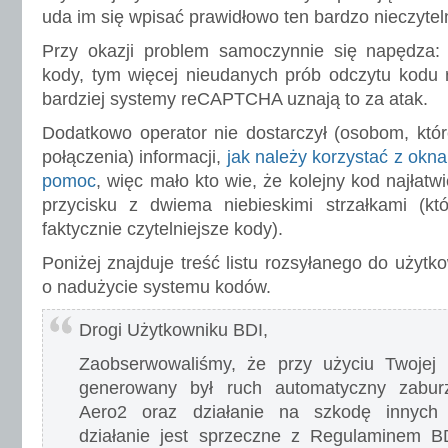
uda im się wpisać prawidłowo ten bardzo nieczytel
Przy okazji problem samoczynnie się napędza: i
kody, tym więcej nieudanych prób odczytu kodu r
bardziej systemy reCAPTCHA uznają to za atak.
Dodatkowo operator nie dostarczył (osobom, któr
połączenia) informacji,
jak należy korzystać z okna
pomoc
, więc mało kto wie, że kolejny kod najłatw
przycisku z dwiema niebieskimi strzałkami (kt
faktycznie czytelniejsze kody).
Poniżej znajduje treść listu rozsyłanego do użyt
o nadużycie systemu kodów.
Drogi Użytkowniku BDI,
Zaobserwowaliśmy, że przy użyciu Twojej
generowany był ruch automatyczny zaburza
Aero2 oraz działanie na szkodę innych 
działanie jest sprzeczne z Regulaminem B