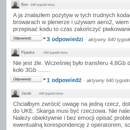
Ben
·
640 tygodni temu
A ja znalazłem pozytyw w tych trudnych koda
browarach w plenerze i używam aero2, wiem 
przepisać kodu to czas zakończyć piwkowani
3 odpowiedzi
Odpowiedz
·
aktywny 640 tygod
Pijawka
·
640 tygodni temu
Nie jest żle. Wcześniej było transferu 4,8Gb 
koło 3Gb .......
1 odpowiedź
Odpowiedz
·
aktywny 640 tygodn
Jacek
·
640 tygodni temu
Chciałbym zwrócić uwagę na jedną rzecz, dot
do UKE. Skarga musi być rzeczowa. Nie należ
Należy obiektywnie i bez emocji opisać probl
ewentualną korespondencję z operatorem, scr