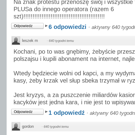
Na znak protestu przenoszę swój i wszystkie 
PLUSa do innego operatora (razem 6
szt)!!!!!!!!!!!!!!!!!!!!!!!!!!!!!!!!!!!!!!!!!!!!!
6 odpowiedzi
Odpowiedz
·
aktywny 640 tygod
leszek m
·
640 tygodni temu
Kochani, po to was gnębimy, żebyście przesz
polszajsu i kupili abonament na internet, najle
Wtedy będziecie wolni od kapci, a my wydym
kasy, żeby krzak vel słup sbeka trzymał w ry
Jest kryzys, a za puszczenie miliardów kasi
kacyków jest jedna kara, i nie jest to wpisywa
1 odpowiedź
Odpowiedz
·
aktywny 640 tygodn
gordon
·
640 tygodni temu