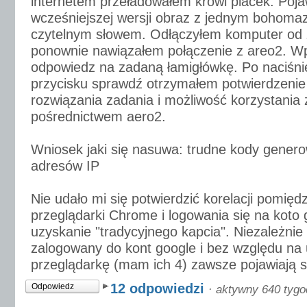
internetem przeładowałem krowi placek. Poja
wcześniejszej wersji obraz z jednym bohoma
czytelnym słowem. Odłączyłem komputer od z
ponownie nawiązałem połączenie z areo2. W
odpowiedz na zadaną łamigłówkę. Po naciśn
przycisku sprawdź otrzymałem potwierdzeni
rozwiązania zadania i możliwość korzystania 
pośrednictwem aero2.
Wniosek jaki się nasuwa: trudne kody genero
adresów IP
Nie udało mi się potwierdzić korelacji pomię
przeglądarki Chrome i logowania się na koto
uzyskanie "tradycyjnego kapcia". Niezależnie
zalogowany do kont google i bez względu na
przeglądarkę (mam ich 4) zawsze pojawiają si
12 odpowiedzi
Odpowiedz
·
aktywny 640 tygo