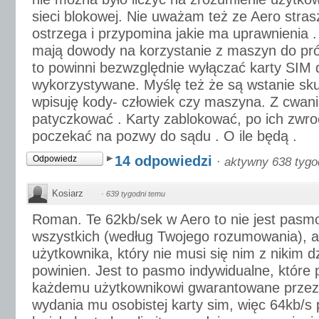
sieci blokowej. Nie uważam też ze Aero strasz
ostrzega i przypomina jakie ma uprawnienia 
mają dowody na korzystanie z maszyn do pr
to powinni bezwzględnie wyłączać karty SIM 
wykorzystywane. Myślę też że są wstanie sku
wpisuję kody- człowiek czy maszyna. Z cwan
patyczkować . Karty zablokować, po ich zwro
poczekać na pozwy do sądu . O ile będą .
14 odpowiedzi
Odpowiedz
·
aktywny 638 tygo
Kosiarz
·
639 tygodni temu
Roman. Te 62kb/sek w Aero to nie jest pasm
wszystkich (według Twojego rozumowania), a
użytkownika, który nie musi się nim z nikim dz
powinien. Jest to pasmo indywidualne, które
każdemu użytkownikowi gwarantowane przez 
wydania mu osobistej karty sim, więc 64kb/s