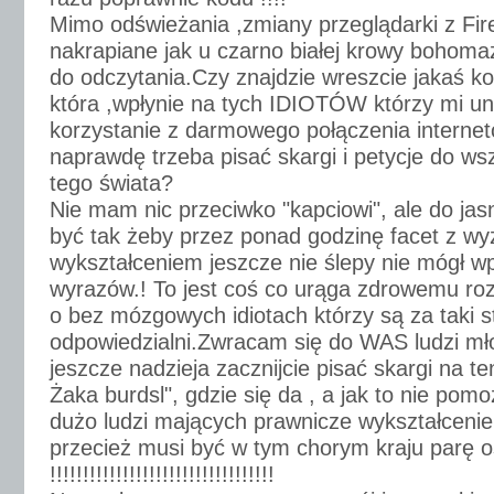
Mimo odświeżania ,zmiany przeglądarki z Fir
nakrapiane jak u czarno białej krowy bohoma
do odczytania.Czy znajdzie wreszcie jakaś 
która ,wpłynie na tych IDIOTÓW którzy mi un
korzystanie z darmowego połączenia interne
naprawdę trzeba pisać skargi i petycje do w
tego świata?
Nie mam nic przeciwko "kapciowi", ale do jas
być tak żeby przez ponad godzinę facet z w
wykształceniem jeszcze nie ślepy nie mógł w
wyrazów.! To jest coś co urąga zdrowemu roz
o bez mózgowych idiotach którzy są za taki s
odpowiedzialni.Zwracam się do WAS ludzi mł
jeszcze nadzieja zacznijcie pisać skargi na t
Żaka burdsl", gdzie się da , a jak to nie pom
dużo ludzi mających prawnicze wykształcenie
przecież musi być w tym chorym kraju parę 
!!!!!!!!!!!!!!!!!!!!!!!!!!!!!!!!!!