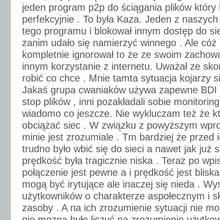
jeden program p2p do ściągania plików który 
perfekcyjnie . To była Kaza. Jeden z naszych
tego programu i blokował innym dostęp do sie
zanim udało się namierzyć winnego . Ale cóż 
kompletnie ignorował to że ze swoim zachow
innym korzystanie z internetu. Uważał ze sko
robić co chce . Mnie tamta sytuacja kojarzy si
Jakaś grupa cwaniaków używa zapewne BDI 
stop plików , inni pozakładali sobie monitoringi
wiadomo co jeszcze. Nie wykluczam też że kt
obciążać siec . W związku z powyższym wpr
minie jest zrozumiale . Tm bardziej że przed
trudno było wbić się do sieci a nawet jak już 
prędkość była tragicznie niska . Teraz po wpi
połączenie jest pewne a i prędkość jest blis
mogą być irytujące ale inaczej się nieda . W
użytkowników o charakterze aspołecznym i s
zasoby . A na ich zrozumienie sytuacji nie moz
nie mozna było liczyć na zrozumienie użytko