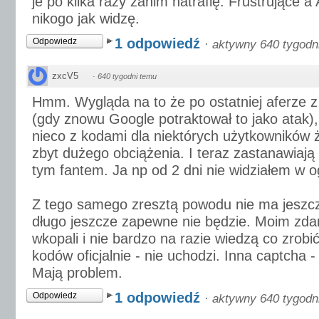
je po kilka razy zanim natrafię. Frustrujące a 
nikogo jak widzę.
1 odpowiedź
Odpowiedz
·
aktywny 640 tygodn
zxcV5
·
640 tygodni temu
Hmm. Wygląda na to że po ostatniej aferze 
(gdy znowu Google potraktował to jako atak), 
nieco z kodami dla niektórych użytkowników
zbyt dużego obciążenia. I teraz zastanawiają s
tym fantem. Ja np od 2 dni nie widziałem w 
Z tego samego zresztą powodu nie ma jeszcz
długo jeszcze zapewne nie będzie. Moim zda
wkopali i nie bardzo na razie wiedzą co zrobi
kodów oficjalnie - nie uchodzi. Inna captcha -
Mają problem.
1 odpowiedź
Odpowiedz
·
aktywny 640 tygodn