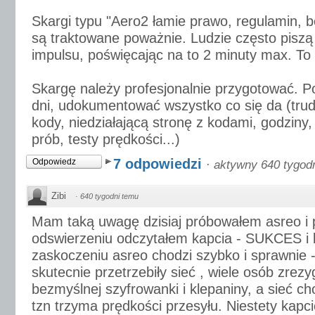
Skargi typu "Aero2 łamie prawo, regulamin, bo
są traktowane poważnie. Ludzie często pisz
impulsu, poświęcając na to 2 minuty max. To 
Skargę należy profesjonalnie przygotować. Po
dni, udokumentować wszystko co się da (trud
kody, niedziałającą stronę z kodami, godziny
prób, testy prędkości...)
7 odpowiedzi
Odpowiedz
·
aktywny 640 tygod
Zibi
·
640 tygodni temu
Mam taką uwagę dzisiaj próbowałem asreo i 
odswierzeniu odczytałem kapcia - SUKCES i
zaskoczeniu asreo chodzi szybko i sprawnie -
skutecnie przetrzebiły sieć , wiele osób zrez
bezmyślnej szyfrowanki i klepaniny, a sieć ch
tzn trzyma prędkości przesyłu. Niestety kap