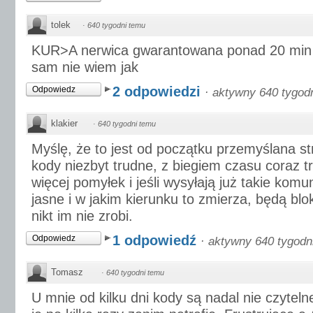
tolek
·
640 tygodni temu
KUR>A nerwica gwarantowana ponad 20 min i 
sam nie wiem jak
2 odpowiedzi
Odpowiedz
·
aktywny 640 tygod
klakier
·
640 tygodni temu
Myślę, że to jest od początku przemyślana st
kody niezbyt trudne, z biegiem czasu coraz tr
więcej pomyłek i jeśli wysyłają już takie komu
jasne i w jakim kierunku to zmierza, będą blok
nikt im nie zrobi.
1 odpowiedź
Odpowiedz
·
aktywny 640 tygodn
Tomasz
·
640 tygodni temu
U mnie od kilku dni kody są nadal nie czytel