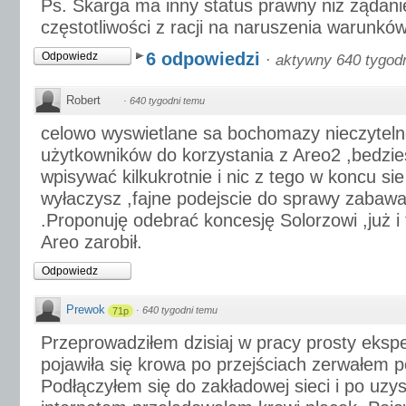
Ps. Skarga ma inny status prawny niż żądani
częstotliwości z racji na naruszenia warunków
6 odpowiedzi
Odpowiedz
·
aktywny 640 tygod
Robert
·
640 tygodni temu
celowo wyswietlane sa bochomazy nieczyteln
użytkowników do korzystania z Areo2 ,bedzi
wpisywać kilkukrotnie i nic z tego w koncu si
wyłaczysz ,fajne podejscie do sprawy zabawa
.Proponuję odebrać koncesję Solorzowi ,już i 
Areo zarobił.
Odpowiedz
Prewok
·
640 tygodni temu
71p
Przeprowadziłem dzisiaj w pracy prosty eks
pojawiła się krowa po przejściach zerwałem p
Podłączyłem się do zakładowej sieci i po uzy