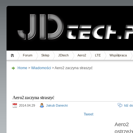
Forum
Sklep
JDtech
Aero2
LTE
Współpraca
Home
>
Wiadomości
> Aero2 zaczyna straszyć
Aero2 zaczyna straszyć
2014.04.29
Jakub Danecki
Idź d
Tweet
Aero2
ostrze