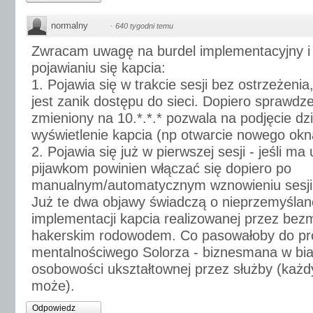
normalny
·
640 tygodni temu
Zwracam uwagę na burdel implementacyjny i b
pojawianiu się kapcia:
1. Pojawia się w trakcie sesji bez ostrzeżen
jest zanik dostępu do sieci. Dopiero sprawdze
zmieniony na 10.*.*.* pozwala na podjęcie dz
wyświetlenie kapcia (np otwarcie nowego okna
2. Pojawia się już w pierwszej sesji - jeśli ma
pijawkom powinien włączać się dopiero po
manualnym/automatycznym wznowieniu sesji
Już te dwa objawy świadczą o nieprzemyślanej,
implementacji kapcia realizowanej przez be
hakerskim rodowodem. Co pasowałoby do pro
mentalnościwego Solorza - biznesmana w bia
osobowości ukształtownej przez służby (każd
może).
Odpowiedz