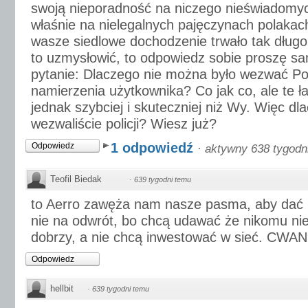
swoją nieporadność na niczego nieświadom
właśnie na nielegalnych pajęczynach polakac
wasze siedlowe dochodzenie trwało tak dług
to uzmysłowić, to odpowiedz sobie proszę s
pytanie: Dlaczego nie można było wezwać Poli
namierzenia użytkownika? Co jak co, ale te ł
jednak szybciej i skuteczniej niż Wy. Więc dl
wezwaliście policji? Wiesz już?
1 odpowiedź
Odpowiedz
·
aktywny 638 tygodn
Teofil Biedak
·
639 tygodni temu
to Aerro zawęża nam nasze pasma, aby dać n
nie na odwrót, bo chcą udawać że nikomu ni
dobrzy, a nie chcą inwestować w sieć. CWAN
Odpowiedz
hellbit
·
639 tygodni temu