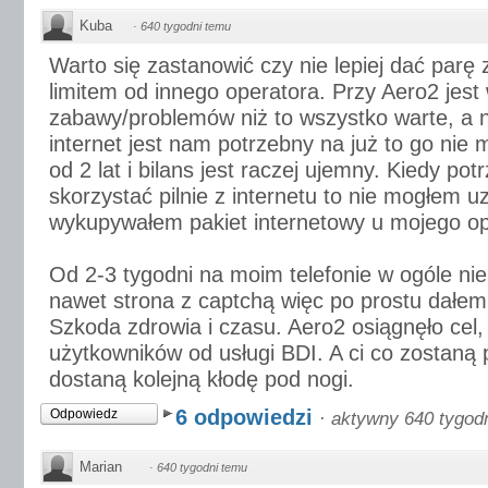
Kuba
·
640 tygodni temu
Warto się zastanowić czy nie lepiej dać parę z
limitem od innego operatora. Przy Aero2 jest 
zabawy/problemów niż to wszystko warte, a 
internet jest nam potrzebny na już to go nie
od 2 lat i bilans jest raczej ujemny. Kiedy p
skorzystać pilnie z internetu to nie mogłem u
wykupywałem pakiet internetowy u mojego op
Od 2-3 tygodni na moim telefonie w ogóle nie
nawet strona z captchą więc po prostu dałem
Szkoda zdrowia i czasu. Aero2 osiągnęło cel,
użytkowników od usługi BDI. A ci co zostaną 
dostaną kolejną kłodę pod nogi.
6 odpowiedzi
Odpowiedz
·
aktywny 640 tygod
Marian
·
640 tygodni temu