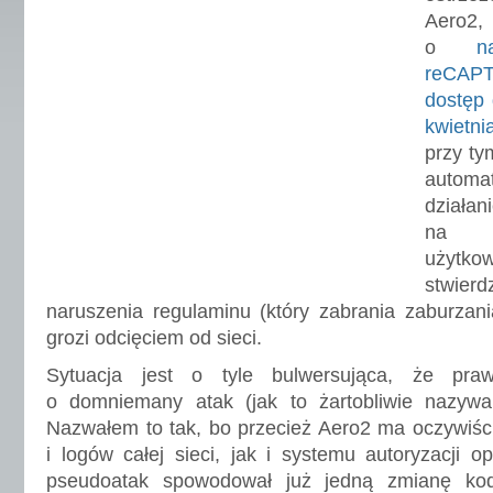
Aero2,
o
n
reC
dostęp 
kwietn
przy ty
automat
dział
na 
użytko
stwie
naruszenia regulaminu (który zabrania zaburzania
grozi odcięciem od sieci.
Sytuacja jest o tyle bulwersująca, że pr
o domniemany atak (jak to żartobliwie nazy
Nazwałem to tak, bo przecież Aero2 ma oczywiśc
i logów całej sieci, jak i systemu autoryzacji o
pseudoatak spowodował już jedną zmianę ko