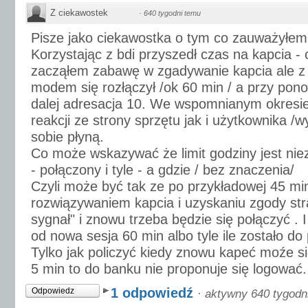
Z ciekawostek
·
640 tygodni temu
Pisze jako ciekawostka o tym co zauważyłem
Korzystając z bdi przyszedł czas na kapcia - c
zacząłem zabawę w zgadywanie kapcia ale z
modem się rozłączył /ok 60 min / a przy po
dalej adresacja 10. We wspomnianym okresie
reakcji ze strony sprzętu jak i użytkownika /w
sobie płyną.
Co może wskazywać że limit godziny jest niez
- połączony i tyle - a gdzie / bez znaczenia/
Czyli może być tak ze po przykładowej 45 mi
rozwiązywaniem kapcia i uzyskaniu zgody str
sygnał" i znowu trzeba będzie się połączyć . 
od nowa sesja 60 min albo tyle ile zostało do p
Tylko jak policzyć kiedy znowu kapeć moźe si
5 min to do banku nie proponuje się logować.
1 odpowiedź
Odpowiedz
·
aktywny 640 tygodn