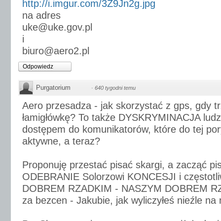
http://i.imgur.com/3Z9Jn2g.jpg
na adres
uke@uke.gov.pl
i
biuro@aero2.pl
Odpowiedz
Purgatorium
·
640 tygodni temu
Aero przesadza - jak skorzystać z gps, gdy t
łamigłówkę? To także DYSKRYMINACJA ludzi 
dostępem do komunikatorów, które do tej pory
aktywne, a teraz?
Proponuję przestać pisać skargi, a zacząć p
ODEBRANIE Solorzowi KONCESJI i częstotliw
DOBREM RZADKIM - NASZYM DOBREM RZAD
za bezcen - Jakubie, jak wyliczyłeś nieźle na 