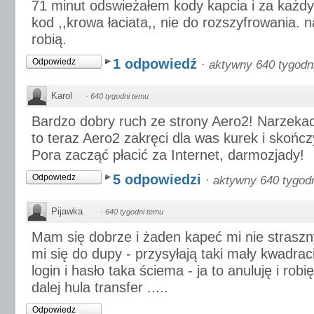
71 minut odswieżałem kody kapcia i za każ
kod ,,krowa łaciata,, nie do rozszyfrowania. 
robią.
1 odpowiedź
Odpowiedz
·
aktywny 640 tygodn
Karol
·
640 tygodni temu
Bardzo dobry ruch ze strony Aero2! Narzekac
to teraz Aero2 zakręci dla was kurek i skończy
Pora zacząć płacić za Internet, darmozjady!
5 odpowiedzi
Odpowiedz
·
aktywny 640 tygod
Pijawka
·
640 tygodni temu
Mam się dobrze i żaden kapeć mi nie straszn
mi się do dupy - przysyłają taki mały kwadra
login i hasło taka ściema - ja to anuluję i robi
dalej hula transfer .....
Odpowiedz