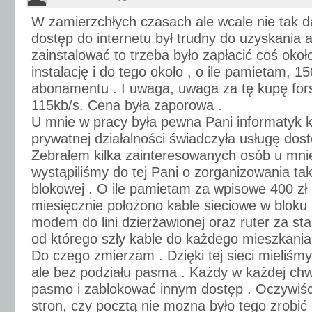
W zamierzchłych czasach ale wcale nie tak d
dostęp do internetu był trudny do uzyskania a
zainstalować to trzeba było zapłacić coś okoł
instalację i do tego około , o ile pamietam, 15
abonamentu . I uwaga, uwaga za tę kupę for
115kb/s. Cena była zaporowa .
U mnie w pracy była pewna Pani informatyk 
prywatnej działalności świadczyła usługę dost
Zebrałem kilka zainteresowanych osób u mnie
wystąpiliśmy do tej Pani o zorganizowania tak
blokowej . O ile pamietam za wpisowe 400 zł
miesięcznie położono kable sieciowe w bloku 
modem do lini dzierżawionej oraz ruter za sta
od którego szły kable do każdego mieszkania
Do czego zmierzam . Dzięki tej sieci mieliśmy
ale bez podziału pasma . Każdy w każdej chwi
pasmo i zablokować innym dostęp . Oczywiś
stron, czy pocztą nie mozna było tego zrobić .