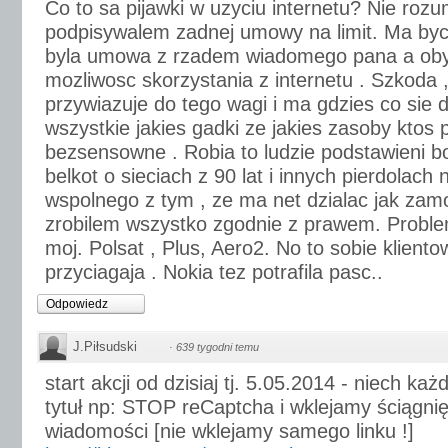
Co to sa pijawki w uzyciu internetu? Nie rozu
podpisywalem zadnej umowy na limit. Ma byc 
byla umowa z rzadem wiadomego pana a oby
mozliwosc skorzystania z internetu . Szkoda ,
przywiazuje do tego wagi i ma gdzies co sie da
wszystkie jakies gadki ze jakies zasoby ktos p
bezsensowne . Robia to ludzie podstawieni b
belkot o sieciach z 90 lat i innych pierdolach
wspolnego z tym , ze ma net dzialac jak zamo
zrobilem wszystko zgodnie z prawem. Proble
moj. Polsat , Plus, Aero2. No to sobie klien
przyciagaja . Nokia tez potrafila pasc..
Odpowiedz
J.Piłsudski
·
639 tygodni temu
start akcji od dzisiaj tj. 5.05.2014 - niech k
tytuł np: STOP reCaptcha i wklejamy ściągni
wiadomości [nie wklejamy samego linku !]