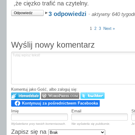
,że cięzko trafić na czytelny.
3 odpowiedzi
Odpowiedz
·
aktywny 640 tygod
1
2
3
Next »
Wyślij nowy komentarz
Komentuj jako Gość, albo zaloguj się:
Imię
Email
S
Wyświetlane przy twoich komentarzach.
Nie wyświetla się publicznie.
Je
Zapisz się na