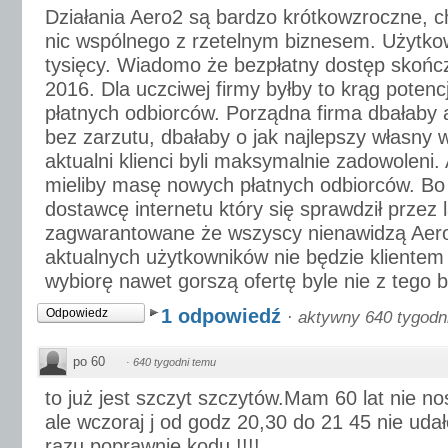
Działania Aero2 są bardzo krótkowzroczne, c
nic wspólnego z rzetelnym biznesem. Użytkow
tysięcy. Wiadomo że bezpłatny dostęp skończ
2016. Dla uczciwej firmy byłby to krąg potenc
płatnych odbiorców. Porządna firma dbałaby a
bez zarzutu, dbałaby o jak najlepszy własny 
aktualni klienci byli maksymalnie zadowoleni.
mieliby masę nowych płatnych odbiorców. Bo 
dostawcę internetu który się sprawdził przez l
zagwarantowane że wszyscy nienawidzą Aero2 
aktualnych użytkowników nie będzie klientem 
wybiorę nawet gorszą ofertę byle nie z tego
1 odpowiedź
Odpowiedz
·
aktywny 640 tygodn
po 60
·
640 tygodni temu
to już jest szczyt szczytów.Mam 60 lat nie n
ale wczoraj j od godz 20,30 do 21 45 nie udał
razu poprawnie kodu !!!!