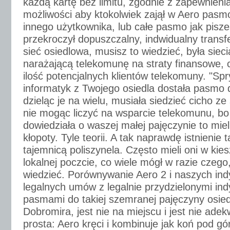
każdą kartę bez limitu, zgodnie z zapewnieni
możliwości aby ktokolwiek zajął w Aero pasm
innego użytkownika, lub całe pasmo jak pisze
przekroczył dopuszczalny, indwidualny transf
sieć osiedlowa, musisz to wiedzieć, była sieci
narażającą telekomunę na straty finansowe, c
ilość potencjalnych klientów telekomuny. "Spr
informatyk z Twojego osiedla dostała pasmo d
dzieląc je na wielu, musiała siedzieć cicho 
nie mogąc liczyć na wsparcie telekomunu, bo 
dowiedziała o waszej małej pajęczynie to miel
kłopoty. Tyle teorii. A tak naprawdę istnienie 
tajemnicą poliszynela. Często mieli oni w kie
lokalnej poczcie, co wiele mógł w razie czego,
wiedzieć. Porównywanie Aero 2 i naszych ind
legalnych umów z legalnie przydzielonymi in
pasmami do takiej szemranej pajęczyny osi
Dobromira, jest nie na miejscu i jest nie ade
prosta: Aero kręci i kombinuje jak koń pod gó