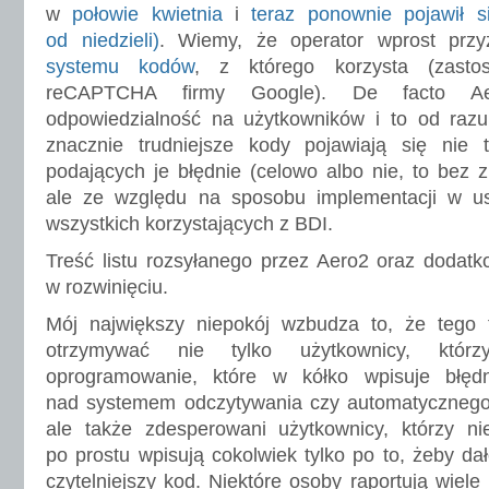
w
połowie kwietnia
i
teraz ponownie pojawił s
od niedzieli)
. Wiemy, że operator wprost prz
systemu kodów
, z którego korzysta (zasto
reCAPTCHA firmy Google). De facto Ae
odpowiedzialność na użytkowników i to od razu
znacznie trudniejsze kody pojawiają się nie 
podających je błędnie (celowo albo nie, to bez 
ale ze względu na sposobu implementacji w us
wszystkich korzystających z BDI.
Treść listu rozsyłanego przez Aero2 oraz dodat
w rozwinięciu.
Mój największy niepokój wzbudza to, że tego
otrzymywać nie tylko użytkownicy, którzy
oprogramowanie, które w kółko wpisuje błęd
nad systemem odczytywania czy automatycznego
ale także zdesperowani użytkownicy, którzy 
po prostu wpisują cokolwiek tylko po to, żeby dało
czytelniejszy kod. Niektóre osoby raportują wiel