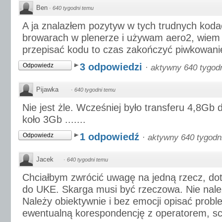
Ben
·
640 tygodni temu
A ja znalazłem pozytyw w tych trudnych koda
browarach w plenerze i używam aero2, wiem 
przepisać kodu to czas zakończyć piwkowani
3 odpowiedzi
Odpowiedz
·
aktywny 640 tygod
Pijawka
·
640 tygodni temu
Nie jest żle. Wcześniej było transferu 4,8Gb 
koło 3Gb .......
1 odpowiedź
Odpowiedz
·
aktywny 640 tygodn
Jacek
·
640 tygodni temu
Chciałbym zwrócić uwagę na jedną rzecz, dot
do UKE. Skarga musi być rzeczowa. Nie należ
Należy obiektywnie i bez emocji opisać probl
ewentualną korespondencję z operatorem, scr