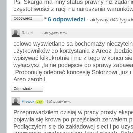
Ps. Skarga ma inny status prawny niż żądani
częstotliwości z racji na naruszenia warunków
6 odpowiedzi
Odpowiedz
·
aktywny 640 tygod
Robert
·
640 tygodni temu
celowo wyswietlane sa bochomazy nieczyteln
użytkowników do korzystania z Areo2 ,bedzi
wpisywać kilkukrotnie i nic z tego w koncu si
wyłaczysz ,fajne podejscie do sprawy zabawa
.Proponuję odebrać koncesję Solorzowi ,już i 
Areo zarobił.
Odpowiedz
Prewok
·
640 tygodni temu
71p
Przeprowadziłem dzisiaj w pracy prosty eks
pojawiła się krowa po przejściach zerwałem p
Podłączyłem się do zakładowej sieci i po uzy