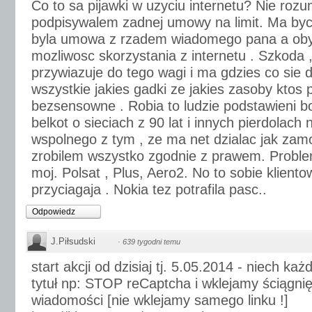
Co to sa pijawki w uzyciu internetu? Nie rozu
podpisywalem zadnej umowy na limit. Ma byc 
byla umowa z rzadem wiadomego pana a oby
mozliwosc skorzystania z internetu . Szkoda ,
przywiazuje do tego wagi i ma gdzies co sie da
wszystkie jakies gadki ze jakies zasoby ktos p
bezsensowne . Robia to ludzie podstawieni b
belkot o sieciach z 90 lat i innych pierdolach
wspolnego z tym , ze ma net dzialac jak zamo
zrobilem wszystko zgodnie z prawem. Proble
moj. Polsat , Plus, Aero2. No to sobie klien
przyciagaja . Nokia tez potrafila pasc..
Odpowiedz
J.Piłsudski
·
639 tygodni temu
start akcji od dzisiaj tj. 5.05.2014 - niech k
tytuł np: STOP reCaptcha i wklejamy ściągni
wiadomości [nie wklejamy samego linku !]