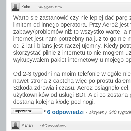
Kuba
·
640 tygodni temu
Warto się zastanowić czy nie lepiej dać parę z
limitem od innego operatora. Przy Aero2 jest 
zabawy/problemów niż to wszystko warte, a 
internet jest nam potrzebny na już to go nie
od 2 lat i bilans jest raczej ujemny. Kiedy p
skorzystać pilnie z internetu to nie mogłem u
wykupywałem pakiet internetowy u mojego op
Od 2-3 tygodni na moim telefonie w ogóle nie
nawet strona z captchą więc po prostu dałem
Szkoda zdrowia i czasu. Aero2 osiągnęło cel,
użytkowników od usługi BDI. A ci co zostaną 
dostaną kolejną kłodę pod nogi.
6 odpowiedzi
Odpowiedz
·
aktywny 640 tygod
Marian
·
640 tygodni temu