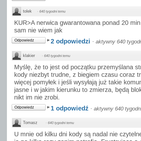
tolek
·
640 tygodni temu
KUR>A nerwica gwarantowana ponad 20 min i 
sam nie wiem jak
2 odpowiedzi
Odpowiedz
·
aktywny 640 tygod
klakier
·
640 tygodni temu
Myślę, że to jest od początku przemyślana st
kody niezbyt trudne, z biegiem czasu coraz tr
więcej pomyłek i jeśli wysyłają już takie komu
jasne i w jakim kierunku to zmierza, będą blok
nikt im nie zrobi.
1 odpowiedź
Odpowiedz
·
aktywny 640 tygodn
Tomasz
·
640 tygodni temu
U mnie od kilku dni kody są nadal nie czytel