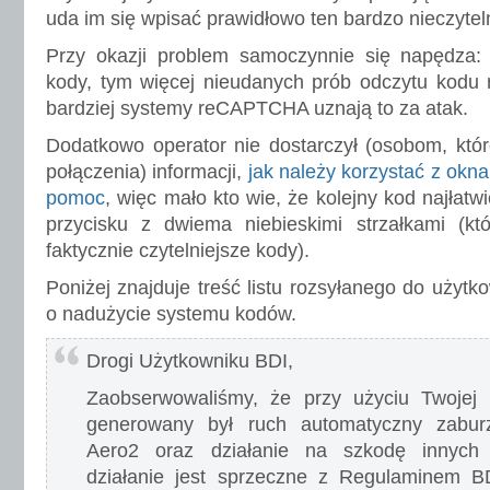
uda im się wpisać prawidłowo ten bardzo nieczytel
Przy okazji problem samoczynnie się napędza: i
kody, tym więcej nieudanych prób odczytu kodu r
bardziej systemy reCAPTCHA uznają to za atak.
Dodatkowo operator nie dostarczył (osobom, któr
połączenia) informacji,
jak należy korzystać z okna
pomoc
, więc mało kto wie, że kolejny kod najłatw
przycisku z dwiema niebieskimi strzałkami (kt
faktycznie czytelniejsze kody).
Poniżej znajduje treść listu rozsyłanego do użyt
o nadużycie systemu kodów.
Drogi Użytkowniku BDI,
Zaobserwowaliśmy, że przy użyciu Twojej
generowany był ruch automatyczny zaburza
Aero2 oraz działanie na szkodę innych 
działanie jest sprzeczne z Regulaminem B