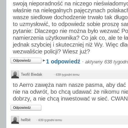
swoją nieporadność na niczego nieświadom
właśnie na nielegalnych pajęczynach polakac
wasze siedlowe dochodzenie trwało tak dług
to uzmysłowić, to odpowiedz sobie proszę s
pytanie: Dlaczego nie można było wezwać Poli
namierzenia użytkownika? Co jak co, ale te ł
jednak szybciej i skuteczniej niż Wy. Więc dl
wezwaliście policji? Wiesz już?
1 odpowiedź
Odpowiedz
·
aktywny 638 tygodn
Teofil Biedak
·
639 tygodni temu
to Aerro zawęża nam nasze pasma, aby dać n
nie na odwrót, bo chcą udawać że nikomu ni
dobrzy, a nie chcą inwestować w sieć. CWAN
Odpowiedz
hellbit
·
639 tygodni temu