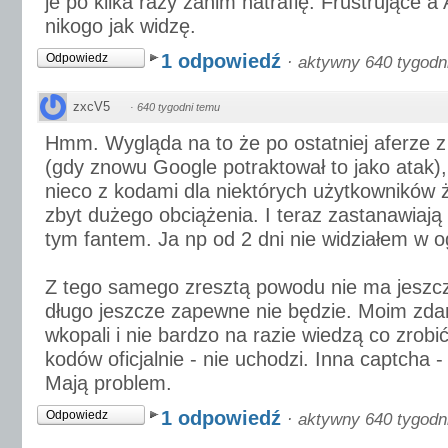
je po kilka razy zanim natrafię. Frustrujące a 
nikogo jak widzę.
1 odpowiedź
Odpowiedz
·
aktywny 640 tygodn
zxcV5
·
640 tygodni temu
Hmm. Wygląda na to że po ostatniej aferze 
(gdy znowu Google potraktował to jako atak), 
nieco z kodami dla niektórych użytkowników
zbyt dużego obciążenia. I teraz zastanawiają s
tym fantem. Ja np od 2 dni nie widziałem w 
Z tego samego zresztą powodu nie ma jeszcz
długo jeszcze zapewne nie będzie. Moim zda
wkopali i nie bardzo na razie wiedzą co zrobi
kodów oficjalnie - nie uchodzi. Inna captcha -
Mają problem.
1 odpowiedź
Odpowiedz
·
aktywny 640 tygodn