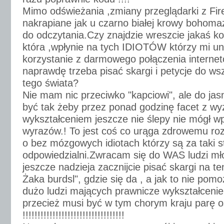
Mimo odświeżania ,zmiany przeglądarki z Fir
nakrapiane jak u czarno białej krowy bohoma
do odczytania.Czy znajdzie wreszcie jakaś 
która ,wpłynie na tych IDIOTÓW którzy mi un
korzystanie z darmowego połączenia interne
naprawdę trzeba pisać skargi i petycje do w
tego świata?
Nie mam nic przeciwko "kapciowi", ale do jas
być tak żeby przez ponad godzinę facet z w
wykształceniem jeszcze nie ślepy nie mógł w
wyrazów.! To jest coś co urąga zdrowemu roz
o bez mózgowych idiotach którzy są za taki s
odpowiedzialni.Zwracam się do WAS ludzi mł
jeszcze nadzieja zacznijcie pisać skargi na t
Żaka burdsl", gdzie się da , a jak to nie pom
dużo ludzi mających prawnicze wykształcenie
przecież musi być w tym chorym kraju parę 
!!!!!!!!!!!!!!!!!!!!!!!!!!!!!!!!!!