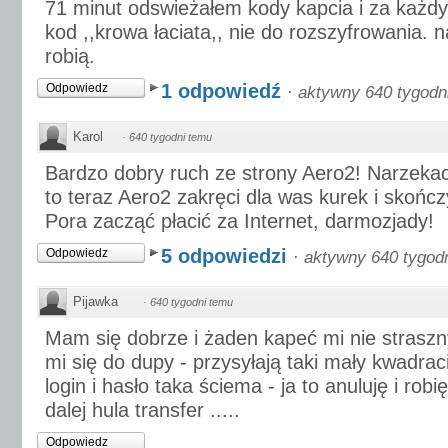
71 minut odswieżałem kody kapcia i za każ
kod ,,krowa łaciata,, nie do rozszyfrowania. 
robią.
1 odpowiedź
Odpowiedz
·
aktywny 640 tygodn
Karol
·
640 tygodni temu
Bardzo dobry ruch ze strony Aero2! Narzekac
to teraz Aero2 zakręci dla was kurek i skończy
Pora zacząć płacić za Internet, darmozjady!
5 odpowiedzi
Odpowiedz
·
aktywny 640 tygod
Pijawka
·
640 tygodni temu
Mam się dobrze i żaden kapeć mi nie straszn
mi się do dupy - przysyłają taki mały kwadra
login i hasło taka ściema - ja to anuluję i robi
dalej hula transfer .....
Odpowiedz