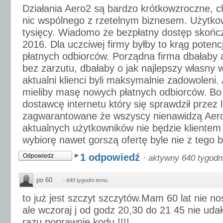
Działania Aero2 są bardzo krótkowzroczne, c
nic wspólnego z rzetelnym biznesem. Użytkow
tysięcy. Wiadomo że bezpłatny dostęp skończ
2016. Dla uczciwej firmy byłby to krąg potenc
płatnych odbiorców. Porządna firma dbałaby a
bez zarzutu, dbałaby o jak najlepszy własny 
aktualni klienci byli maksymalnie zadowoleni.
mieliby masę nowych płatnych odbiorców. Bo 
dostawcę internetu który się sprawdził przez l
zagwarantowane że wszyscy nienawidzą Aero2 
aktualnych użytkowników nie będzie klientem 
wybiorę nawet gorszą ofertę byle nie z tego
1 odpowiedź
Odpowiedz
·
aktywny 640 tygodn
po 60
·
640 tygodni temu
to już jest szczyt szczytów.Mam 60 lat nie n
ale wczoraj j od godz 20,30 do 21 45 nie udał
razu poprawnie kodu !!!!