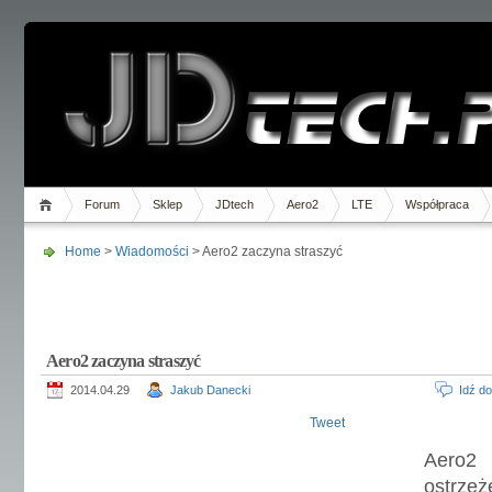
Forum
Sklep
JDtech
Aero2
LTE
Współpraca
Home
>
Wiadomości
> Aero2 zaczyna straszyć
Aero2 zaczyna straszyć
2014.04.29
Jakub Danecki
Idź d
Tweet
Aero2
ostrze