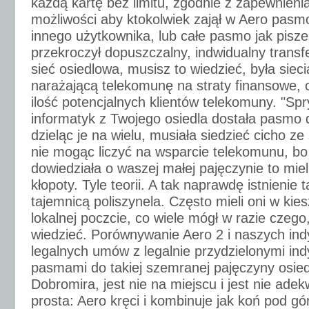
każdą kartę bez limitu, zgodnie z zapewnieni
możliwości aby ktokolwiek zajął w Aero pasm
innego użytkownika, lub całe pasmo jak pisze
przekroczył dopuszczalny, indwidualny transf
sieć osiedlowa, musisz to wiedzieć, była sieci
narażającą telekomunę na straty finansowe, c
ilość potencjalnych klientów telekomuny. "Spr
informatyk z Twojego osiedla dostała pasmo d
dzieląc je na wielu, musiała siedzieć cicho 
nie mogąc liczyć na wsparcie telekomunu, bo 
dowiedziała o waszej małej pajęczynie to miel
kłopoty. Tyle teorii. A tak naprawdę istnienie 
tajemnicą poliszynela. Często mieli oni w kie
lokalnej poczcie, co wiele mógł w razie czego,
wiedzieć. Porównywanie Aero 2 i naszych ind
legalnych umów z legalnie przydzielonymi in
pasmami do takiej szemranej pajęczyny osi
Dobromira, jest nie na miejscu i jest nie ade
prosta: Aero kręci i kombinuje jak koń pod gó