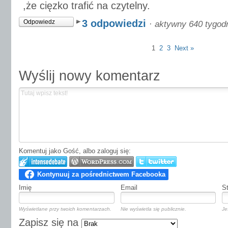
,że cięzko trafić na czytelny.
3 odpowiedzi
Odpowiedz
·
aktywny 640 tygod
1
2
3
Next »
Wyślij nowy komentarz
Komentuj jako Gość, albo zaloguj się:
Imię
Email
S
Wyświetlane przy twoich komentarzach.
Nie wyświetla się publicznie.
Je
Zapisz się na