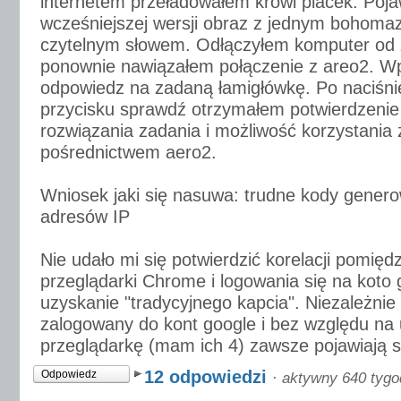
internetem przeładowałem krowi placek. Poja
wcześniejszej wersji obraz z jednym bohoma
czytelnym słowem. Odłączyłem komputer od z
ponownie nawiązałem połączenie z areo2. W
odpowiedz na zadaną łamigłówkę. Po naciśn
przycisku sprawdź otrzymałem potwierdzeni
rozwiązania zadania i możliwość korzystania 
pośrednictwem aero2.
Wniosek jaki się nasuwa: trudne kody genero
adresów IP
Nie udało mi się potwierdzić korelacji pomię
przeglądarki Chrome i logowania się na koto
uzyskanie "tradycyjnego kapcia". Niezależnie
zalogowany do kont google i bez względu na
przeglądarkę (mam ich 4) zawsze pojawiają si
12 odpowiedzi
Odpowiedz
·
aktywny 640 tygo