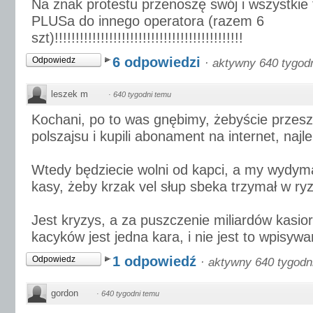
Na znak protestu przenoszę swój i wszystkie 
PLUSa do innego operatora (razem 6
szt)!!!!!!!!!!!!!!!!!!!!!!!!!!!!!!!!!!!!!!!!!!!!!
6 odpowiedzi
Odpowiedz
·
aktywny 640 tygod
leszek m
·
640 tygodni temu
Kochani, po to was gnębimy, żebyście przesz
polszajsu i kupili abonament na internet, najle
Wtedy będziecie wolni od kapci, a my wydym
kasy, żeby krzak vel słup sbeka trzymał w ry
Jest kryzys, a za puszczenie miliardów kasi
kacyków jest jedna kara, i nie jest to wpisywa
1 odpowiedź
Odpowiedz
·
aktywny 640 tygodn
gordon
·
640 tygodni temu