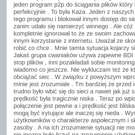
jeden program p2p do ściągania plików który 
perfekcyjnie . To była Kaza. Jeden z naszych
tego programu i blokował innym dostęp do sie
zanim udało się namierzyć winnego . Ale cóż 
kompletnie ignorował to że ze swoim zachow
innym korzystanie z internetu. Uważał ze sko
robić co chce . Mnie tamta sytuacja kojarzy si
Jakaś grupa cwaniaków używa zapewne BDI 
stop plików , inni pozakładali sobie monitoringi
wiadomo co jeszcze. Nie wykluczam też że kt
obciążać siec . W związku z powyższym wpr
minie jest zrozumiale . Tm bardziej że przed
trudno było wbić się do sieci a nawet jak już 
prędkość była tragicznie niska . Teraz po wpi
połączenie jest pewne a i prędkość jest blis
mogą być irytujące ale inaczej się nieda . W
użytkowników o charakterze aspołecznym i s
zasoby . A na ich zrozumienie sytuacji nie moz
nie mozna było liczyć na zrozumienie użytko