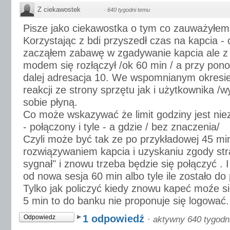
Z ciekawostek
·
640 tygodni temu
Pisze jako ciekawostka o tym co zauważyłem
Korzystając z bdi przyszedł czas na kapcia - c
zacząłem zabawę w zgadywanie kapcia ale z
modem się rozłączył /ok 60 min / a przy po
dalej adresacja 10. We wspomnianym okresie
reakcji ze strony sprzętu jak i użytkownika /w
sobie płyną.
Co może wskazywać że limit godziny jest niez
- połączony i tyle - a gdzie / bez znaczenia/
Czyli może być tak ze po przykładowej 45 mi
rozwiązywaniem kapcia i uzyskaniu zgody str
sygnał" i znowu trzeba będzie się połączyć . 
od nowa sesja 60 min albo tyle ile zostało do p
Tylko jak policzyć kiedy znowu kapeć moźe si
5 min to do banku nie proponuje się logować.
1 odpowiedź
Odpowiedz
·
aktywny 640 tygodn