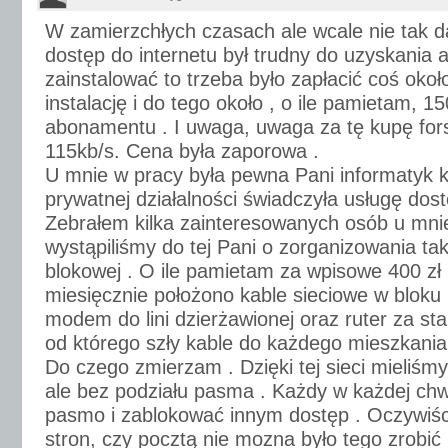
W zamierzchłych czasach ale wcale nie tak d
dostęp do internetu był trudny do uzyskania a
zainstalować to trzeba było zapłacić coś okoł
instalację i do tego około , o ile pamietam, 15
abonamentu . I uwaga, uwaga za tę kupę for
115kb/s. Cena była zaporowa .
U mnie w pracy była pewna Pani informatyk 
prywatnej działalności świadczyła usługę dost
Zebrałem kilka zainteresowanych osób u mnie
wystąpiliśmy do tej Pani o zorganizowania tak
blokowej . O ile pamietam za wpisowe 400 zł
miesięcznie położono kable sieciowe w bloku 
modem do lini dzierżawionej oraz ruter za sta
od którego szły kable do każdego mieszkania
Do czego zmierzam . Dzięki tej sieci mieliśmy
ale bez podziału pasma . Każdy w każdej chwi
pasmo i zablokować innym dostęp . Oczywiś
stron, czy pocztą nie mozna było tego zrobić .