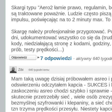
Skargi typu "Aero2 łamie prawo, regulamin, bo
są traktowane poważnie. Ludzie często pisz
impulsu, poświęcając na to 2 minuty max. To 
Skargę należy profesjonalnie przygotować. Po
dni, udokumentować wszystko co się da (trud
kody, niedziałającą stronę z kodami, godziny
prób, testy prędkości...)
7 odpowiedzi
Odpowiedz
·
aktywny 640 tygod
Zibi
·
640 tygodni temu
Mam taką uwagę dzisiaj próbowałem asreo i 
odswierzeniu odczytałem kapcia - SUKCES i
zaskoczeniu asreo chodzi szybko i sprawnie -
skutecnie przetrzebiły sieć , wiele osób zrez
bezmyślnej szyfrowanki i klepaniny, a sieć ch
tzn trzyma prędkości przesyłu. Niestety kap