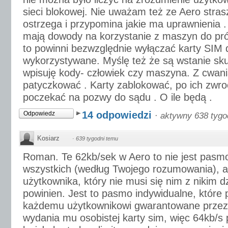
sieci blokowej. Nie uważam też ze Aero strasz
ostrzega i przypomina jakie ma uprawnienia 
mają dowody na korzystanie z maszyn do pr
to powinni bezwzględnie wyłączać karty SIM 
wykorzystywane. Myślę też że są wstanie sku
wpisuję kody- człowiek czy maszyna. Z cwan
patyczkować . Karty zablokować, po ich zwro
poczekać na pozwy do sądu . O ile będą .
14 odpowiedzi
Odpowiedz
·
aktywny 638 tygo
Kosiarz
·
639 tygodni temu
Roman. Te 62kb/sek w Aero to nie jest pasm
wszystkich (według Twojego rozumowania), a
użytkownika, który nie musi się nim z nikim dz
powinien. Jest to pasmo indywidualne, które
każdemu użytkownikowi gwarantowane przez 
wydania mu osobistej karty sim, więc 64kb/s