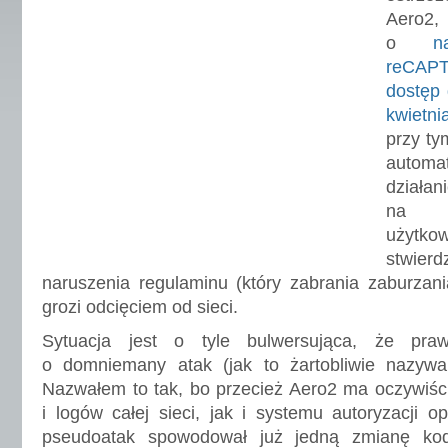
Aero2,
o
n
reC
dostęp 
kwietn
przy ty
automat
dział
na 
użytko
stwie
naruszenia regulaminu (który zabrania zaburzania
grozi odcięciem od sieci.
Sytuacja jest o tyle bulwersująca, że pr
o domniemany atak (jak to żartobliwie nazy
Nazwałem to tak, bo przecież Aero2 ma oczywiśc
i logów całej sieci, jak i systemu autoryzacji o
pseudoatak spowodował już jedną zmianę ko