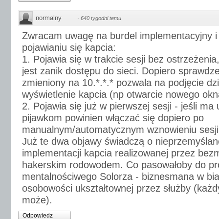
normalny
·
640 tygodni temu
Zwracam uwagę na burdel implementacyjny i b
pojawianiu się kapcia:
1. Pojawia się w trakcie sesji bez ostrzeżen
jest zanik dostępu do sieci. Dopiero sprawdze
zmieniony na 10.*.*.* pozwala na podjęcie dz
wyświetlenie kapcia (np otwarcie nowego okna
2. Pojawia się już w pierwszej sesji - jeśli ma
pijawkom powinien włączać się dopiero po
manualnym/automatycznym wznowieniu sesji
Już te dwa objawy świadczą o nieprzemyślanej,
implementacji kapcia realizowanej przez be
hakerskim rodowodem. Co pasowałoby do pro
mentalnościwego Solorza - biznesmana w bia
osobowości ukształtownej przez służby (każd
może).
Odpowiedz