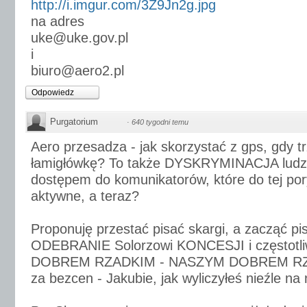
http://i.imgur.com/3Z9Jn2g.jpg
na adres
uke@uke.gov.pl
i
biuro@aero2.pl
Odpowiedz
Purgatorium
·
640 tygodni temu
Aero przesadza - jak skorzystać z gps, gdy t
łamigłówkę? To także DYSKRYMINACJA ludzi 
dostępem do komunikatorów, które do tej pory
aktywne, a teraz?
Proponuję przestać pisać skargi, a zacząć p
ODEBRANIE Solorzowi KONCESJI i częstotliw
DOBREM RZADKIM - NASZYM DOBREM RZAD
za bezcen - Jakubie, jak wyliczyłeś nieźle na 