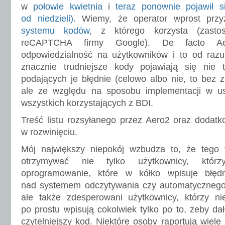
w
połowie kwietnia
i
teraz ponownie pojawił s
od niedzieli)
. Wiemy, że operator wprost prz
systemu kodów
, z którego korzysta (zasto
reCAPTCHA firmy Google). De facto Ae
odpowiedzialność na użytkowników i to od razu
znacznie trudniejsze kody pojawiają się nie 
podających je błędnie (celowo albo nie, to bez 
ale ze względu na sposobu implementacji w us
wszystkich korzystających z BDI.
Treść listu rozsyłanego przez Aero2 oraz dodat
w rozwinięciu.
Mój największy niepokój wzbudza to, że tego
otrzymywać nie tylko użytkownicy, którzy
oprogramowanie, które w kółko wpisuje błęd
nad systemem odczytywania czy automatycznego
ale także zdesperowani użytkownicy, którzy 
po prostu wpisują cokolwiek tylko po to, żeby dało
czytelniejszy kod. Niektóre osoby raportują wiel