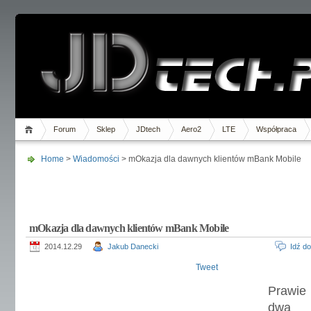
Forum
Sklep
JDtech
Aero2
LTE
Współpraca
Home
>
Wiadomości
> mOkazja dla dawnych klientów mBank Mobile
mOkazja dla dawnych klientów mBank Mobile
2014.12.29
Jakub Danecki
Idź d
Tweet
Prawie
dwa