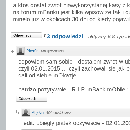
a ktos dostal zwrot niewykorzystanej kasy z
na forum mBanku jest kilka wpisow ze tak i du
minelo juz w okolicach 30 dni od kiedy pojawi
...
3 odpowiedzi
Odpowiedz
·
aktywny 604 tygod
Phyt0n
·
604 tygodni temu
odpowiem sam sobie - dostalem zwrot w ubi
czyli 02.01.2015 ... czyli zachowali sie jak 
dali od siebie mOkazje ...
bardzo pozytywnie - R.I.P. mBank mObile :
Odpowiedz
Phyt0n
·
604 tygodni temu
edit: ubiegly piatek oczywiscie - 02.01.20