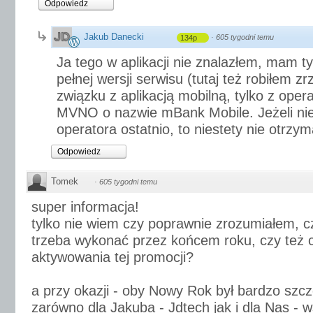
Odpowiedz
Jakub Danecki
·
605 tygodni temu
134p
Ja tego w aplikacji nie znalazłem, mam 
pełnej wersji serwisu (tutaj też robiłem z
związku z aplikacją mobilną, tylko z ope
MVNO o nazwie mBank Mobile. Jeżeli nie
operatora ostatnio, to niestety nie otrzy
Odpowiedz
Tomek
·
605 tygodni temu
super informacja!
tylko nie wiem czy poprawnie zrozumiałem, c
trzeba wykonać przez końcem roku, czy też c
aktywowania tej promocji?
a przy okazji - oby Nowy Rok był bardzo szcz
zarówno dla Jakuba - Jdtech jak i dla Nas -