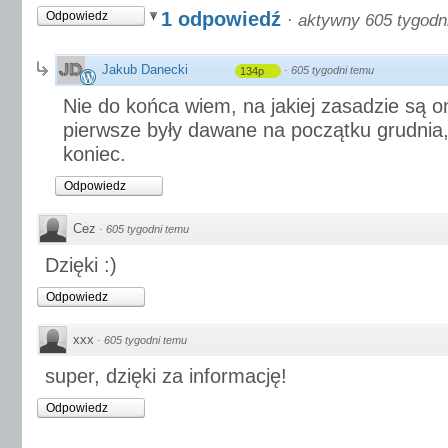
1 odpowiedź
Odpowiedz
·
aktywny 605 tygodn
Jakub Danecki
·
605 tygodni temu
134p
Nie do końca wiem, na jakiej zasadzie są 
pierwsze były dawane na początku grudnia,
koniec.
Odpowiedz
Cez
·
605 tygodni temu
Dzięki :)
Odpowiedz
xxx
·
605 tygodni temu
super, dzięki za informację!
Odpowiedz