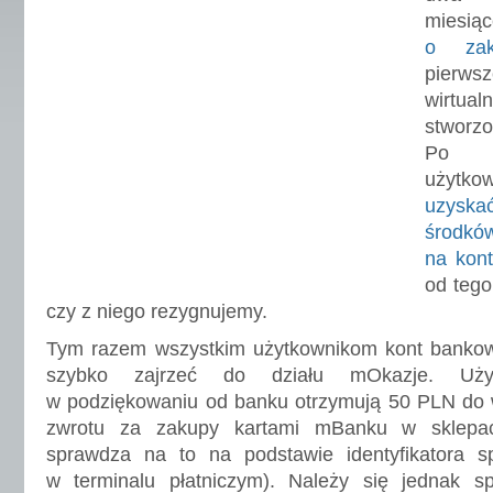
miesi
o zako
pierwsz
wirt
stwor
Po wi
użytk
uzyska
środk
na kon
od tego
czy z niego rezygnujemy.
Tym razem wszystkim użytkownikom kont banko
szybko zajrzeć do działu mOkazje. Uży
w podziękowaniu od banku otrzymują 50 PLN do w
zwrotu za zakupy kartami mBanku w sklepa
sprawdza na to na podstawie identyfikatora 
w terminalu płatniczym). Należy się jednak 