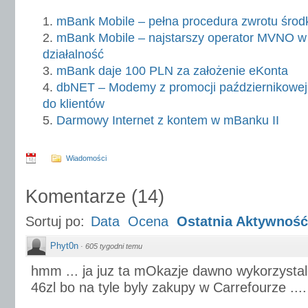
mBank Mobile – pełna procedura zwrotu śro
mBank Mobile – najstarszy operator MVNO w
działalność
mBank daje 100 PLN za założenie eKonta
dbNET – Modemy z promocji październikowej 
do klientów
Darmowy Internet z kontem w mBanku II
Wiadomości
Komentarze
(
14
)
Sortuj po:
Data
Ocena
Ostatnia Aktywność
Phyt0n
·
605 tygodni temu
hmm ... ja juz ta mOkazje dawno wykorzystal
46zl bo na tyle byly zakupy w Carrefourze .... 