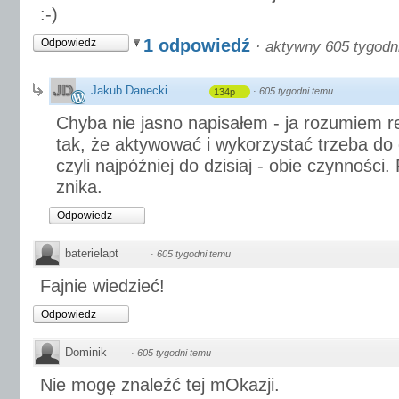
:-)
1 odpowiedź
Odpowiedz
·
aktywny 605 tygodn
Jakub Danecki
·
605 tygodni temu
134p
Chyba nie jasno napisałem - ja rozumiem 
tak, że aktywować i wykorzystać trzeba do
czyli najpóźniej do dzisiaj - obie czynnośc
znika.
Odpowiedz
baterielapt
·
605 tygodni temu
Fajnie wiedzieć!
Odpowiedz
Dominik
·
605 tygodni temu
Nie mogę znaleźć tej mOkazji.