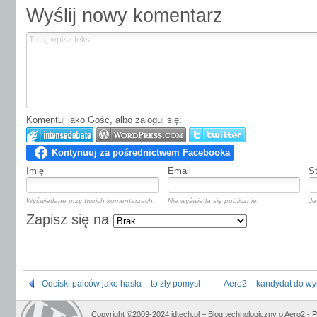
Wyślij nowy komentarz
Komentuj jako Gość, albo zaloguj się:
Imię
Email
S
Wyświetlane przy twoich komentarzach.
Nie wyświetla się publicznie.
Je
Zapisz się na
Odciski palców jako hasła – to zły pomysł
Aero2 – kandydat do wy
Copyright ©2009-2024 jdtech.pl – Blog technologiczny o Aero2 -
P