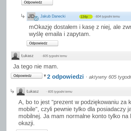
Odpowiedz
Jakub Danecki
·
604 tygodni temu
134p
mOkazję dostałem i kasę z niej, ale zw
wyślę emaila i zapytam.
Odpowiedz
Łukasz
·
605 tygodni temu
Ja tego nie mam.
2 odpowiedzi
Odpowiedz
·
aktywny 605 tygod
Łukasz
·
605 tygodni temu
A, bo to jest "prezent w podziękowaniu za 
mobile", czyli pewnie tylko dla posiadaczy jak
mobilnej. Ja mam normalne konto tylko na 
okazji.