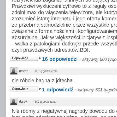
Prawdziwi wykluczeni cyfrowo to z reguły oso
zdolni max do włączenia telewizora, ale któr
zrozumieć istotę internetu i jego oferty kome
że przebrną samodzielnie przez wszystkie pr
związane z formalnościami i konfigurowaniem
absurdalne. Jak w większości inicjatyw z ins
- walka z patologiami dotknęła przede wszys
czyli prawdziwych adresatów BDI.
16 odpowiedzi
Odpowiedz
·
aktywny 600 tygo
tester
·
601 tygodni temu
nie róbcie bagna z jdtecha...
1 odpowiedź
Odpowiedz
·
aktywny 601 tygodn
darek
·
601 tygodni temu
Nie róbmy z negatywnej nagrody powodu do 