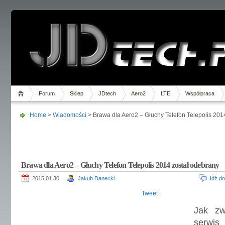
Forum
Sklep
JDtech
Aero2
LTE
Współpraca
Home
>
Wiadomości
> Brawa dla Aero2 – Głuchy Telefon Telepolis 201
Brawa dla Aero2 – Głuchy Telefon Telepolis 2014 został odebrany
2015.01.30
Jakub Danecki
Idź d
Tweet
Jak zw
serwi