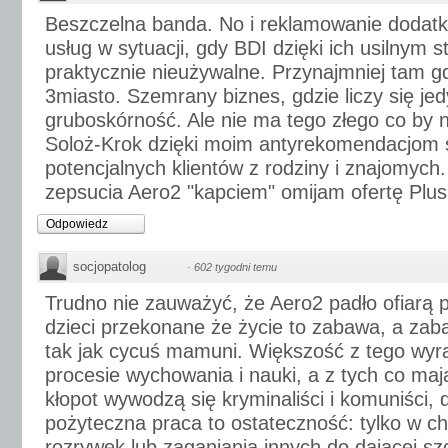
Beszczelna banda. No i reklamowanie dodat
usług w sytuacji, gdy BDI dzięki ich usilnym s
praktycznie nieużywalne. Przynajmniej tam g
3miasto. Szemrany biznes, gdzie liczy się jedy
gruboskórność. Ale nie ma tego złego co by n
Soloż-Krok dzięki moim antyrekomendacjom str
potencjalnych klientów z rodziny i znajomych
zepsucia Aero2 "kapciem" omijam ofertę Plus
Odpowiedz
socjopatolog
·
602 tygodni temu
Trudno nie zauważyć, że Aero2 padło ofiarą pro
dzieci przekonane że życie to zabawa, a zab
tak jak cycuś mamuni. Większość z tego wy
procesie wychowania i nauki, a z tych co ma
kłopot wywodzą się kryminaliści i komuniści, 
pożyteczna praca to ostateczność: tylko w c
rozrywek lub zaganiania innych do dającej sz