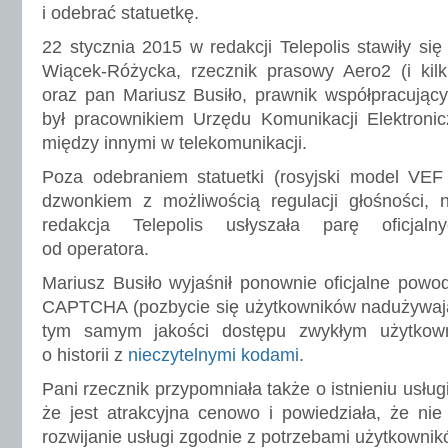
i odebrać statuetkę.
22 stycznia 2015 w redakcji Telepolis stawiły si
Wiącek-Różycka, rzecznik prasowy Aero2 (i kilk
oraz pan Mariusz Busiło, prawnik współpracujący
był pracownikiem Urzędu Komunikacji Elektroniczn
między innymi w telekomunikacji.
Poza odebraniem statuetki (rosyjski model VEF
dzwonkiem z możliwością regulacji głośności, n
redakcja Telepolis usłyszała parę oficjaln
od operatora.
Mariusz Busiło wyjaśnił ponownie oficjalne pow
CAPTCHA (pozbycie się użytkowników nadużywają
tym samym jakości dostępu zwykłym użytkow
o historii z
nieczytelnymi kodami
.
Pani rzecznik przypomniała także o istnieniu usług
że jest atrakcyjna cenowo i powiedziała, że nie
rozwijanie usługi zgodnie z potrzebami użytkownik