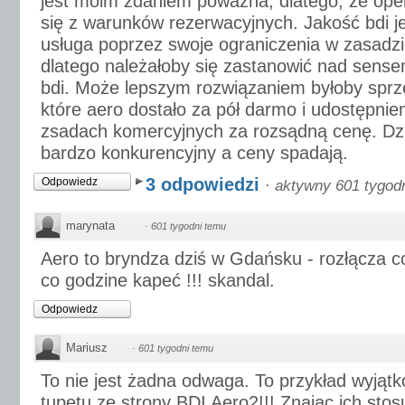
jest moim zdaniem poważna, dlatego, że oper
się z warunków rezerwacyjnych. Jakość bdi je
usługa poprzez swoje ograniczenia w zasadzie
dlatego należałoby się zastanowić nad sense
bdi. Może lepszym rozwiązaniem byłoby spr
które aero dostało za pół darmo i udostępnien
zsadach komercyjnych za rozsądną cenę. Dzis
bardzo konkurencyjny a ceny spadają.
3 odpowiedzi
Odpowiedz
·
aktywny 601 tygod
marynata
·
601 tygodni temu
Aero to bryndza dziś w Gdańsku - rozłącza co
co godzine kapeć !!! skandal.
Odpowiedz
Mariusz
·
601 tygodni temu
To nie jest żadna odwaga. To przykład wyjątko
tupetu ze strony BDI Aero2!!! Znając ich sto