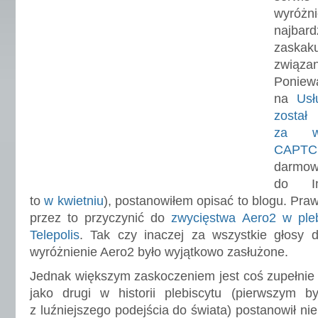
wyróż
najba
zaska
związan
Poni
na
Us
zosta
za wp
CAP
darm
do In
to
w kwietniu
), postanowiłem opisać to blogu. Pr
przez to przyczynić do
zwycięstwa Aero2 w pleb
Telepolis
. Tak czy inaczej za wszystkie głosy 
wyróżnienie Aero2 było wyjątkowo zasłużone.
Jednak większym zaskoczeniem jest coś zupełnie 
jako drugi w historii plebiscytu (pierwszym by
z luźniejszego podejścia do świata) postanowił n