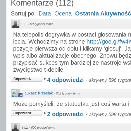
Komentarze
(
112
)
Sortuj po:
Data
Ocena
Ostatnia Aktywność
t_j
·
599 tygodni temu
Na telepolis dogrywka w postaci głosowania 
lecia. Wchodzimy na stronę
http://goo.gl/fw
pozycje pierwsza od dołu i klikamy 'głosuj'. 
wpis albo aktualizacje obecnego. Znowu będz
przypisać sukces tym bardziej ze nastroje ws
zwycięstwo t-debile.
4 odpowiedzi
Odpowiedz
·
aktywny 596 tygod
Łukasz Krzesiak
·
602 tygodni temu
Może pomyśleli, że statuetka jest coś warta i 
2 odpowiedzi
Odpowiedz
·
aktywny 598 tygod
Yxz
·
600 tygodni temu