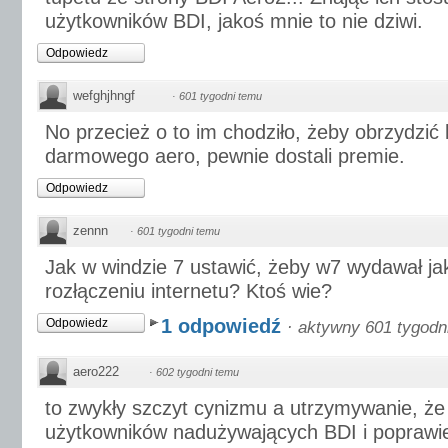
użytkowników BDI, jakoś mnie to nie dziwi.
Odpowiedz
wefghjhngf
·
601 tygodni temu
No przecież o to im chodziło, żeby obrzydzić 
darmowego aero, pewnie dostali premie.
Odpowiedz
zennn
·
601 tygodni temu
Jak w windzie 7 ustawić, żeby w7 wydawał ja
rozłączeniu internetu? Ktoś wie?
1 odpowiedź
Odpowiedz
·
aktywny 601 tygodn
aero222
·
602 tygodni temu
to zwykły szczyt cynizmu a utrzymywanie, że 
użytkowników nadużywających BDI i popraw