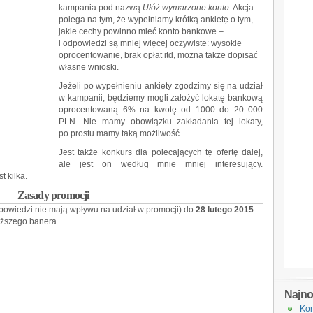
kampania pod nazwą
Ułóż wymarzone konto
. Akcja
polega na tym, że wypełniamy krótką ankietę o tym,
jakie cechy powinno mieć konto bankowe –
i odpowiedzi są mniej więcej oczywiste: wysokie
oprocentowanie, brak opłat itd, można także dopisać
własne wnioski.
Jeżeli po wypełnieniu ankiety zgodzimy się na udział
w kampanii, będziemy mogli założyć lokatę bankową
oprocentowaną 6% na kwotę od 1000 do 20 000
PLN. Nie mamy obowiązku zakładania tej lokaty,
po prostu mamy taką możliwość.
Jest także konkurs dla polecających tę ofertę dalej,
ale jest on według mnie mniej interesujący.
t kilka.
Zasady promocji
powiedzi nie mają wpływu na udział w promocji) do
28 lutego 2015
iższego banera.
Najn
Kon