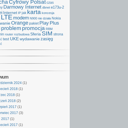
cha
Cyfrowy Polsat
czas
Darmowy Internet
e173u-2
wy
dbnet
karta
i
Internet
IP
jak
koncesja
LTE
modem
Nokia
N900
nie działa
Orange
Play
Plus
iwanie
pakiet
problem
promocja
d
RBM
SIM
Sferia
min
strona
router
rozbudowa
UKE
wydawanie
zasięg
test
ść
ść
iwum
dziernik 2024
(1)
ecień 2018
(1)
rzec 2018
(1)
czeń 2018
(2)
rpień 2017
(1)
rwiec 2017
(3)
j 2017
(1)
ecień 2017
(1)