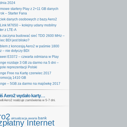
dnia 2024
mowe startery Play z 2+11 GB danych
rok – Starter Fana
iek danych osobowych z bazy Aero2
Link M7650 – kolejny udany mobilny
ter z LTE-A
s zaczyna budować sieć TDD 2600 MHz –
iec BDI jest blisko?
blem z koncesją Aero2 w paśmie 1800
 – nie dotyczy BDI
wei E3372 – czwarta odmiana w Play
nge rozdaje 3 GB za darmo na 5 dni –
gole reprezentacji Polski
nge Free na Kartę czerwiec 2017
romocją 1410 GB
nge – 5GB za darmo na majówkę 2017
iś Aero2 wydało karty…
wili Aero2 realizuje zamówienia w 5-7 dni.
ro2
bank
aktualizacja
awaria
płatny Internet