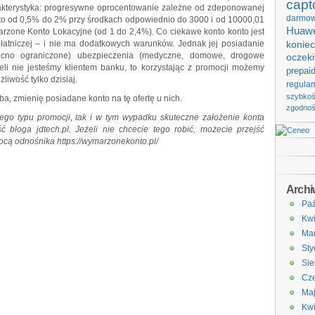
capt
akterystyka: progresywne oprocentowanie zależne od zdeponowanej
darmo
ś to od 0,5% do 2% przy środkach odpowiednio do 3000 i od 10000,01
Huawe
zone Konto Lokacyjne (od 1 do 2,4%). Co ciekawe konto konto jest
 płatniczej – i nie ma dodatkowych warunków. Jednak jej posiadanie
koniec
no ograniczone) ubezpieczenia (medyczne, domowe, drogowe
oczek
eli nie jesteśmy klientem banku, to korzystając z promocji możemy
prepai
liwość tylko dzisiaj.
regula
szybko
a, zmienię posiadane konto na tę ofertę u nich.
zgodno
ego typu promocji, tak i w tym wypadku skuteczne założenie konta
ć bloga jdtech.pl. Jeżeli nie chcecie tego robić, możecie przejść
ocą odnośnika https://wymarzonekonto.pl/
Arch
Paź
Kwi
Ma
Sty
Sie
Cze
Ma
Kwi