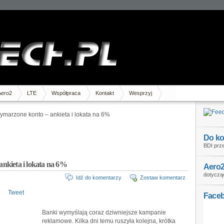
Aero2
LTE
Współpraca
Kontakt
Wesprzyj
marzone konto – ankieta i lokata na 6%
Do ko
BDI prze
nkieta i lokata na 6%
Aero2
dotycząc
Idź do komentarzy
Zostaw komentarz
Tweet
Face
Banki wymyślają coraz dziwniejsze kampanie
reklamowe. Kilka dni temu ruszyła kolejna, krótka