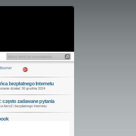
ńca bezpłatnego Internetu
stanie działać 30 grudnia 2024
: często zadawane pytania
e Aero2 i bezpłatnego Internetu
book