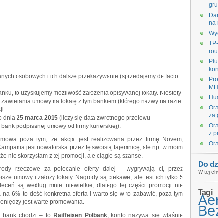
gru
Dar
na 
Wyc
TP-
rou
Plu
kon
nych osobowych i ich dalsze przekazywanie (sprzedajemy de facto
Pro
MHz
nku, to uzyskujemy możliwość założenia opisywanej lokaty. Niestety
Hua
u zawierania umowy na lokatę z tym bankiem (którego nazwy na razie
Ora
i.
za 
o dnia
25 marca 2015
(liczy się data zwrotnego przelewu
Ora
 bank podpisanej umowy od firmy kurierskiej).
z p
mowa poza tym, że akcja jest realizowana przez firmę Novem,
Ora
ampania jest nowatorska przez tę swoistą tajemnicę, ale np. w moim
że nie skorzystam z tej promocji, ale ciągle są szanse.
Do dz
dy rzeczowe za polecanie oferty dalej – wygrywają ci, przez
W tej ch
sze umowy i założy lokaty. Nagrody są ciekawe, ale jest ich tylko 5
leceń są według mnie niewielkie, dlatego tej części promocji nie
Tagi
 na 6% to dość konkretna oferta i warto się w to zabawić, poza tym
Ae
ieniędzy jest warte promowania.
Bez
ki bank chodzi – to
Raiffeisen Polbank
, konto nazywa się właśnie