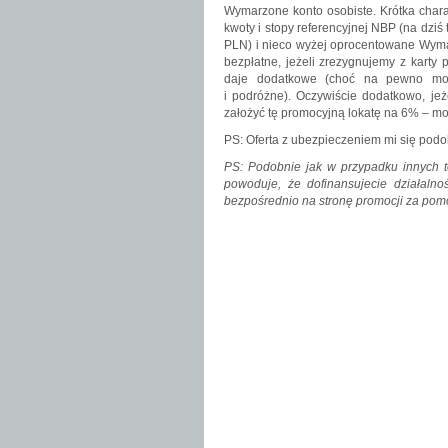
Wymarzone konto osobiste. Krótka char
kwoty i stopy referencyjnej NBP (na dzi
PLN) i nieco wyżej oprocentowane Wymar
bezpłatne, jeżeli zrezygnujemy z karty
daje dodatkowe (choć na pewno moc
i podróżne). Oczywiście dodatkowo, jeż
założyć tę promocyjną lokatę na 6% – moż
PS: Oferta z ubezpieczeniem mi się podob
PS: Podobnie jak w przypadku innych t
powoduje, że dofinansujecie działalnoś
bezpośrednio na stronę promocji za pom