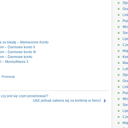
Sty
Gru
Lis
Paź
Wrz
Sie
Lip
LN za lokatę – Wymarzone Konto
Cze
m – Darmowe konto II
Ma
m – Darmowe konto III
em – Darmowe konto
Kwi
K – MoneyMania 3
Ma
Lut
Sty
Promocje
Gru
Lis
Paź
– czy jest się czym przejmować?
Wrz
UKE jednak zabiera się za kontrolę w Aero2
Sie
Lip
Cze
Ma