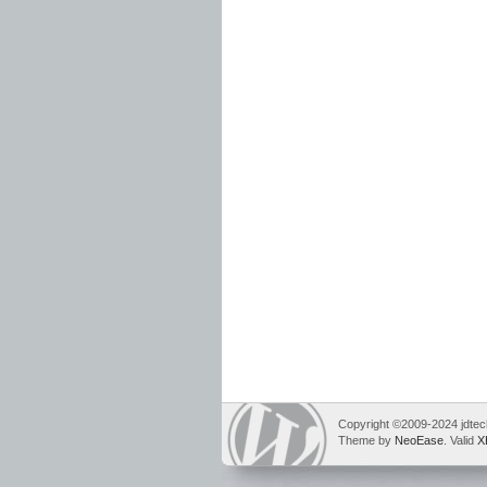
Copyright ©2009-2024 jdtech
Theme by
NeoEase
. Valid
X