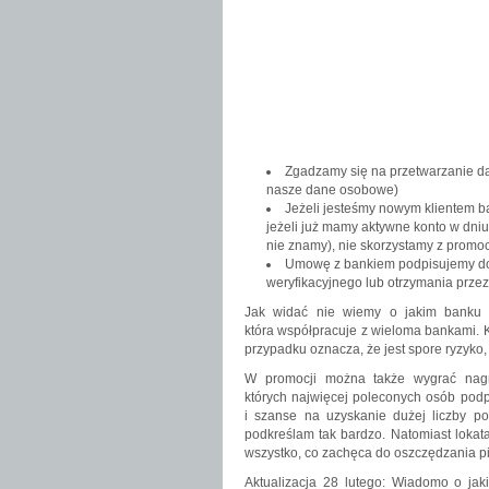
Zgadzamy się na przetwarzanie da
nasze dane osobowe)
Jeżeli jesteśmy nowym klientem ba
jeżeli już mamy aktywne konto w dni
nie znamy), nie skorzystamy z promocj
Umowę z bankiem podpisujemy d
weryfikacyjnego lub otrzymania przez
Jak widać nie wiemy o jakim banku 
która współpracuje z wieloma bankami. K
przypadku oznacza, że jest spore ryzyko, 
W promocji można także wygrać nagro
których najwięcej poleconych osób podpi
i szanse na uzyskanie dużej liczby po
podkreślam tak bardzo. Natomiast lokata
wszystko, co zachęca do oszczędzania p
Aktualizacja 28 lutego: Wiadomo o ja