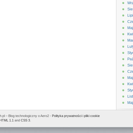
Wrz
Sie
Lip
Cze
Maj
Kwi
Ma
Lut
Sty
Paź
Sie
Cze
Ma
Kwi
Sty
Lis
Ma
.pl – Blog technologiczny o Aero2 -
Polityka prywatności i pliki cookie
HTML 1.1
and
CSS 3
.