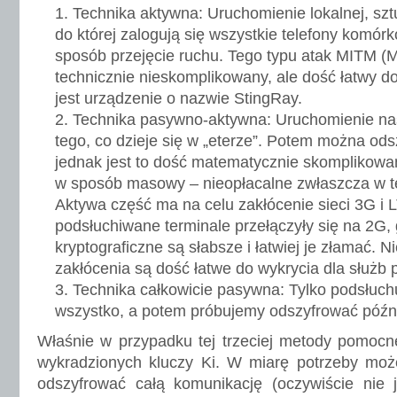
Technika aktywna: Uruchomienie lokalnej, sztu
do której zalogują się wszystkie telefony komórk
sposób przejęcie ruchu. Tego typu atak MITM (M
technicznie nieskomplikowany, ale dość łatwy do
jest urządzenie o nazwie StingRay.
Technika pasywno-aktywna: Uruchomienie nas
tego, co dzieje się w „eterze”. Potem można ods
jednak jest to dość matematycznie skomplikowan
w sposób masowy – nieopłacalne zwłaszcza w te
Aktywa część ma na celu zakłócenie sieci 3G i L
podsłuchiwane terminale przełączyły się na 2G,
kryptograficzne są słabsze i łatwiej je złamać. N
zakłócenia są dość łatwe do wykrycia dla służb
Technika całkowicie pasywna: Tylko podsłuch
wszystko, a potem próbujemy odszyfrować późni
Właśnie w przypadku tej trzeciej metody pomocn
wykradzionych kluczy Ki. W miarę potrzeby m
odszyfrować całą komunikację (oczywiście nie j