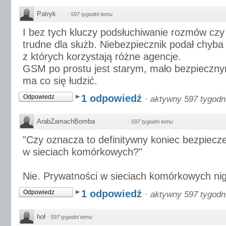
Patryk
·
597 tygodni temu
I bez tych kluczy podsłuchiwanie rozmów cz
trudne dla służb. Niebezpiecznik podał chyba
z których korzystają różne agencje.
GSM po prostu jest starym, mało bezpieczn
ma co się łudzić.
1 odpowiedź
Odpowiedz
·
aktywny 597 tygodn
ArabZamachBomba
·
597 tygodni temu
"Czy oznacza to definitywny koniec bezpiecz
w sieciach komórkowych?"
Nie. Prywatności w sieciach komórkowych nig
1 odpowiedź
Odpowiedz
·
aktywny 597 tygodn
hoł
·
597 tygodni temu