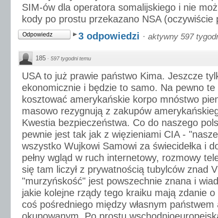
SIM-ów dla operatora somalijskiego i nie mo
kody po prostu przekazano NSA (oczywiście p
3 odpowiedzi
Odpowiedz
·
aktywny 597 tygod
185
·
597 tygodni temu
USA to już prawie państwo Kima. Jeszcze tyl
ekonomicznie i będzie to samo. Na pewno te 
kosztować amerykańskie korpo mnóstwo pieni
masowo rezygnują z zakupów amerykańskiego 
Kwestia bezpieczeństwa. Co do naszego pols
pewnie jest tak jak z więzieniami CIA - "nasze
wszystko Wujkowi Samowi za świecidełka i dol
pełny wgląd w ruch internetowy, rozmowy tele
się tam liczył z prywatnością tubylców znad V
"murzyńskość" jest powszechnie znana i wia
jakie kolejne rządy tego kraiku mają zdanie o
coś pośredniego między własnym państwem
okupowanym. Po prostu wschodnioeuropejska