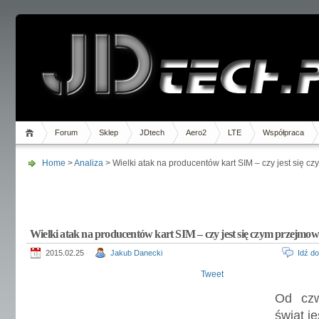
Forum
Sklep
JDtech
Aero2
LTE
Współpraca
Home
>
Analiza
> Wielki atak na producentów kart SIM – czy jest się 
Wielki atak na producentów kart SIM – czy jest się czym przejmo
2015.02.25
Jakub Danecki
Idź d
Tweet
Od czw
świat j