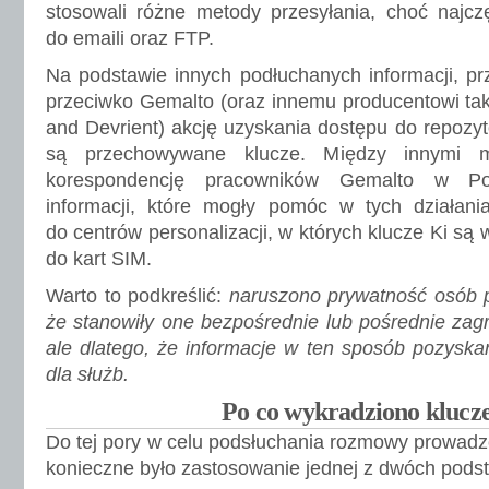
stosowali różne metody przesyłania, choć najczęś
do emaili oraz FTP.
Na podstawie innych podłuchanych informacji, p
przeciwko Gemalto (oraz innemu producentowi ta
and Devrient) akcję uzyskania dostępu do repozyt
są przechowywane klucze. Między innymi m
korespondencję pracowników Gemalto w Po
informacji, które mogły pomóc w tych działani
do centrów personalizacji, w których klucze Ki s
do kart SIM.
Warto to podkreślić:
naruszono prywatność osób p
że stanowiły one bezpośrednie lub pośrednie zagr
ale dlatego, że informacje w ten sposób pozysk
dla służb.
Po co wykradziono klucz
Do tej pory w celu podsłuchania rozmowy prowadz
konieczne było zastosowanie jednej z dwóch pods