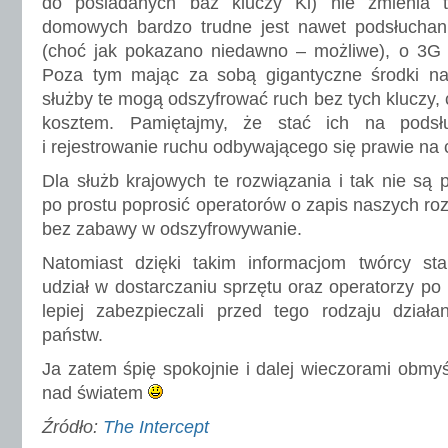
do posiadanych baz kluczy Ki) nie zmienia
domowych bardzo trudne jest nawet podsłucha
(choć jak pokazano niedawno – możliwe), o 3G 
Poza tym mając za sobą gigantyczne środki n
służby te mogą odszyfrować ruch bez tych kluczy,
kosztem. Pamiętajmy, że stać ich na podsł
i rejestrowanie ruchu odbywającego się prawie na ca
Dla służb krajowych te rozwiązania i tak nie są
po prostu poprosić operatorów o zapis naszych ro
bez zabawy w odszyfrowywanie.
Natomiast dzięki takim informacjom twórcy sta
udział w dostarczaniu sprzętu oraz operatorzy po 
lepiej zabezpieczali przed tego rodzaju dział
państw.
Ja zatem śpię spokojnie i dalej wieczorami obmyś
nad światem
Źródło:
The Intercept