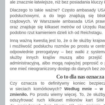
ale znacznie łatwiejsze, niż bez posiadania kluczy K
Dlaczego to takie ważne? Często ambasady US
podsłuchowymi, a do tego znajdują się bli
rządowych. W Warszawie ambasada USA prawi
oraz znajduje się kilkaset metrów od Urzędu Rad
podobno rzut kamieniem dzieli ich od Reichstagu.
Inną ważną kwestią jest to, że o ile służby kraj
i możliwość podsłuchu rozmów po prostu w centra
odpowiednie prerogatywy – bez walki z systema
służby innych krajów muszą albo przejść
administracyjną, albo mogą najwyżej poprosić o
one mieć nieograniczony dostęp do danych bez zo
Co to dla nas oznacza
Czy oznacza to definitywny koniec bezpiec
w sieciach komórkowych?
Według mnie – w z
zmieniło.
Po prostu wiemy więcej. To, że służ
odszyfrować ruch kilkuset milionów kart SI