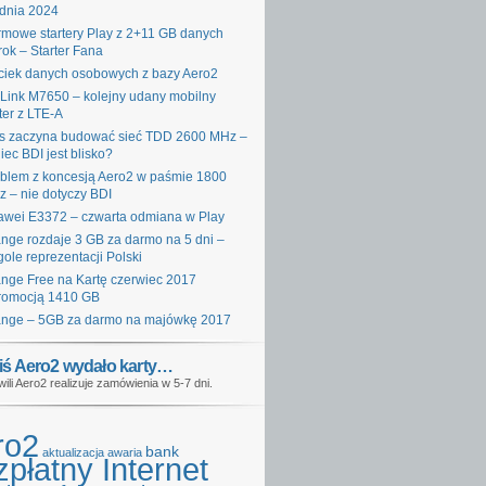
dnia 2024
mowe startery Play z 2+11 GB danych
rok – Starter Fana
iek danych osobowych z bazy Aero2
Link M7650 – kolejny udany mobilny
ter z LTE-A
s zaczyna budować sieć TDD 2600 MHz –
iec BDI jest blisko?
blem z koncesją Aero2 w paśmie 1800
 – nie dotyczy BDI
wei E3372 – czwarta odmiana w Play
nge rozdaje 3 GB za darmo na 5 dni –
gole reprezentacji Polski
nge Free na Kartę czerwiec 2017
romocją 1410 GB
nge – 5GB za darmo na majówkę 2017
iś Aero2 wydało karty…
wili Aero2 realizuje zamówienia w 5-7 dni.
ro2
bank
aktualizacja
awaria
płatny Internet