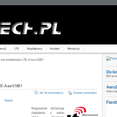
Aero2
LTE
Współpraca
Kontakt
Wesprzyj
ie ma modemów LTE-A na USB?
Do ko
BDI prze
TE-A na USB?
Aero2
dotycząc
Idź do komentarzy
Zostaw komentarz
Tweet
Face
Regularnie otrzymuję
zapytania z wielu