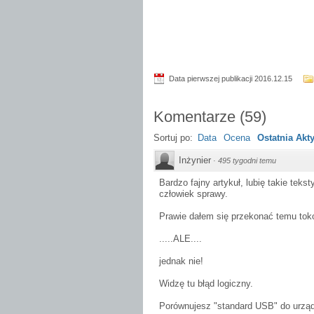
Data pierwszej publikacji 2016.12.15
Komentarze
(
59
)
Sortuj po:
Data
Ocena
Ostatnia Ak
Inżynier
·
495 tygodni temu
Bardzo fajny artykuł, lubię takie teks
człowiek sprawy.
Prawie dałem się przekonać temu to
.....ALE....
jednak nie!
Widzę tu błąd logiczny.
Porównujesz "standard USB" do urząd