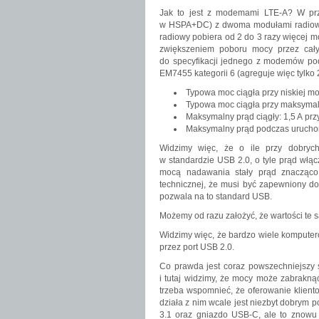
Jak to jest z modemami LTE-A? W pr
w HSPA+DC) z dwoma modułami radiowym
radiowy pobiera od 2 do 3 razy więcej m
zwiększeniem poboru mocy przez cały
do specyfikacji jednego z modemów pod
EM7455 kategorii 6 (agreguje więc tylko
Typowa moc ciągła przy niskiej m
Typowa moc ciągła przy maksymal
Maksymalny prąd ciągły: 1,5 A pr
Maksymalny prąd podczas uruchom
Widzimy więc, że o ile przy dobryc
w standardzie USB 2.0, o tyle prąd włąc
mocą nadawania stały prąd znacząco 
technicznej, że musi być zapewniony dos
pozwala na to standard USB.
Możemy od razu założyć, że wartości te 
Widzimy więc, że bardzo wiele komputer
przez port USB 2.0.
Co prawda jest coraz powszechniejszy s
i tutaj widzimy, że mocy może zabrakną
trzeba wspomnieć, że oferowanie klient
działa z nim wcale jest niezbyt dobrym
3.1 oraz gniazdo USB-C, ale to znowu