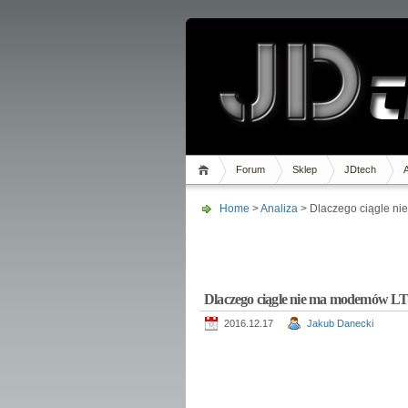
Forum
Sklep
JDtech
Home
>
Analiza
> Dlaczego ciągle n
Dlaczego ciągle nie ma modemów L
2016.12.17
Jakub Danecki