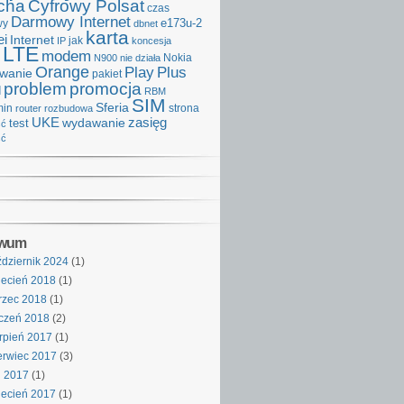
cha
Cyfrowy Polsat
czas
Darmowy Internet
e173u-2
wy
dbnet
karta
i
Internet
IP
jak
koncesja
LTE
modem
Nokia
N900
nie działa
Orange
Play
Plus
iwanie
pakiet
problem
promocja
d
RBM
SIM
Sferia
min
strona
router
rozbudowa
UKE
wydawanie
zasięg
test
ść
ść
iwum
dziernik 2024
(1)
ecień 2018
(1)
rzec 2018
(1)
czeń 2018
(2)
rpień 2017
(1)
rwiec 2017
(3)
j 2017
(1)
ecień 2017
(1)