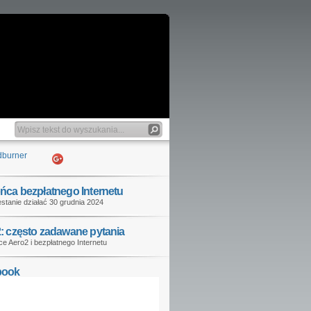
ńca bezpłatnego Internetu
stanie działać 30 grudnia 2024
: często zadawane pytania
e Aero2 i bezpłatnego Internetu
book