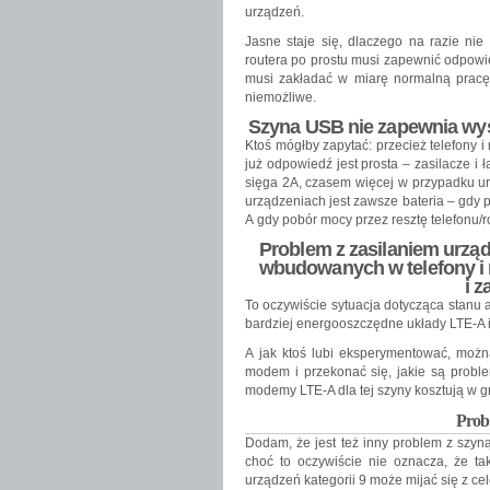
urządzeń.
Jasne staje się, dlaczego na razie n
routera po prostu musi zapewnić odpowied
musi zakładać w miarę normalną pracę
niemożliwe.
Szyna USB nie zapewnia wys
Ktoś mógłby zapytać: przecież telefony i 
już odpowiedź jest prosta – zasilacze i
sięga 2A, czasem więcej w przypadku ur
urządzeniach jest zawsze bateria – gdy 
A gdy pobór mocy przez resztę telefonu/r
Problem z zasilaniem urzą
wbudowanych w telefony i r
i z
To oczywiście sytuacja dotycząca stanu 
bardziej energooszczędne układy LTE-A 
A jak ktoś lubi eksperymentować, możn
modem i przekonać się, jakie są probl
modemy LTE-A dla tej szyny kosztują w 
Prob
Dodam, że jest też inny problem z szyn
choć to oczywiście nie oznacza, że ta
urządzeń kategorii 9 może mijać się z 