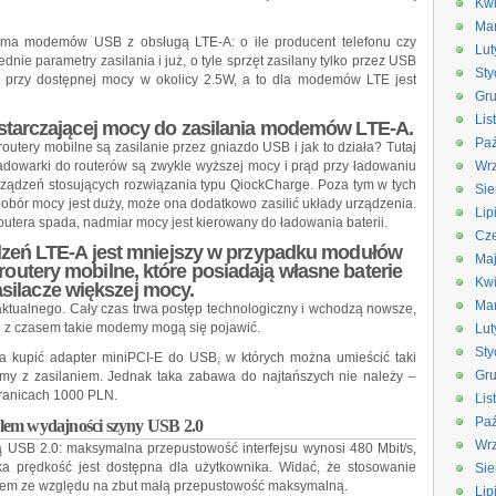
Kwi
Ma
ie ma modemów USB z obsługą LTE-A: o ile producent telefonu czy
Lut
nie parametry zasilania i już, o tyle sprzęt zasilany tylko przez USB
Sty
 przy dostępnej mocy w okolicy 2.5W, a to dla modemów LTE jest
Gru
Lis
tarczającej mocy do zasilania modemów LTE-A.
Paź
routery mobilne są zasilanie przez gniazdo USB i jak to działa? Tutaj
 ładowarki do routerów są zwykle wyższej mocy i prąd przy ładowaniu
Wrz
ządzeń stosujących rozwiązania typu QiockCharge. Poza tym w tych
Sie
pobór mocy jest duży, może ona dodatkowo zasilić układy urządzenia.
Lip
outera spada, nadmiar mocy jest kierowany do ładowania baterii.
Cze
dzeń LTE-A jest mniejszy w przypadku modułów
Ma
outery mobilne, które posiadają własne baterie
Kwi
asilacze większej mocy.
Ma
aktualnego. Cały czas trwa postęp technologiczny i wchodzą nowsze,
i z czasem takie modemy mogą się pojawić.
Lut
Sty
a kupić adapter miniPCI-E do USB, w których można umieścić taki
Gru
emy z zasilaniem. Jednak taka zabawa do najtańszych nie należy –
granicach 1000 PLN.
Lis
Paź
lem wydajności szyny USB 2.0
Wrz
ą USB 2.0: maksymalna przepustowość interfejsu wynosi 480 Mbit/s,
ka prędkość jest dostępna dla użytkownika. Widać, że stosowanie
Sie
celem ze względu na zbut małą przepustowość maksymalną.
Lip