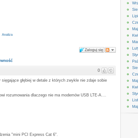
Wrz
Sie
Lip
Cze
Maj
Analiza
Kwi
Ma
Lut
Zaloguj się
Sty
tywność
Paź
Sie
0
Cze
ty sięgające głębiej w detale z których zwykle nie zdaje sobie
Ma
Kwi
Sty
kowi rozumowania dlaczego nie ma modemów USB LTE-A....
Lis
Ma
zenia "mini PCI Express Cat 6".