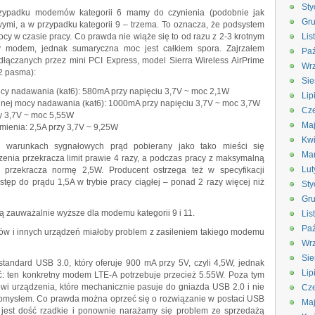
Sty
zypadku modemów kategorii 6 mamy do czynienia (podobnie jak
Gru
i, a w przypadku kategorii 9 – trzema. To oznacza, że podsystem
ocy w czasie pracy. Co prawda nie wiąże się to od razu z 2-3 krotnym
Lis
 modem, jednak sumaryczna moc jest całkiem spora. Zajrzałem
Paź
łączanych przez mini PCI Express, model Sierra Wireless AirPrime
Wrz
 2 pasma):
Sie
ocy nadawania (kat6): 580mA przy napięciu 3,7V ~ moc 2,1W
Lip
nej mocy nadawania (kat6): 1000mA przy napięciu 3,7V ~ moc 3,7W
Cze
zy 3,7V ~ moc 5,55W
Ma
ienia: 2,5A przy 3,7V ~ 9,25W
Kwi
h warunkach sygnałowych prąd pobierany jako tako mieści się
Ma
zenia przekracza limit prawie 4 razy, a podczas pracy z maksymalną
Lut
przekracza normę 2,5W. Producent ostrzega też w specyfikacji
tęp do prądu 1,5A w trybie pracy ciągłej – ponad 2 razy więcej niż
Sty
Gru
są zauważalnie wyższe dla modemu kategorii 9 i 11.
Lis
Paź
ów i innych urządzeń miałoby problem z zasileniem takiego modemu
Wrz
Sie
tandard USB 3.0, który oferuje 900 mA przy 5V, czyli 4,5W, jednak
Lip
ć: ten konkretny modem LTE-A potrzebuje przecież 5.55W. Poza tym
owi urządzenia, które mechanicznie pasuje do gniazda USB 2.0 i nie
Cze
 pomysłem. Co prawda można oprzeć się o rozwiązanie w postaci USB
Ma
 jest dość rzadkie i ponownie narażamy się problem ze sprzedażą