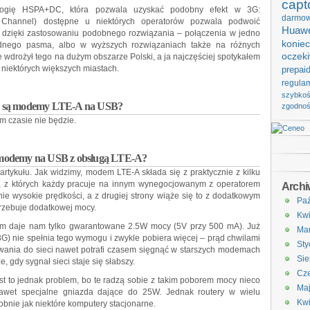
capt
ologię HSPA+DC, która pozwala uzyskać podobny efekt w 3G:
darmo
l Channel) dostępne u niektórych operatorów pozwala podwoić
Huawe
s dzięki zastosowaniu podobnego rozwiązania – połączenia w jedno
koniec
ednego pasma, albo w wyższych rozwiązaniach także na różnych
oczek
wdrożył tego na dużym obszarze Polski, a ja najczęściej spotykałem
 w niektórych większych miastach.
prepai
regula
szybko
 są modemy LTE-A na USB?
zgodno
ym czasie nie będzie.
 modemy na USB z obsługą LTE-A?
rtykułu. Jak widzimy, modem LTE-A składa się z praktycznie z kilku
 z których każdy pracuje na innym wynegocjowanym z operatorem
Arch
ie wysokie prędkości, a z drugiej strony wiąże się to z dodatkowym
Paź
rzebuje dodatkowej mocy.
Kwi
m daje nam tylko gwarantowane 2.5W mocy (5V przy 500 mA). Już
Ma
 nie spełnia tego wymogu i zwykle pobiera więcej – prąd chwilami
Sty
ania do sieci nawet potrafi czasem sięgnąć w starszych modemach
Sie
 gdy sygnał sieci staje się słabszy.
Cze
st to jednak problem, bo te radzą sobie z takim poborem mocy nieco
Ma
nawet specjalne gniazda dające do 25W. Jednak routery w wielu
Kwi
bnie jak niektóre komputery stacjonarne.