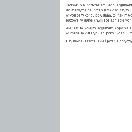
Jednak nie podkreślam tego argument
do maksymalnej przepustowości szyny USB
w Polsce w końcu powstaną, to i tak mał
bazowej w danej chwili i osiągnięcie ty
Ale jest to kolejny argument wyjaśniaj
w interfejsy WiFi typu ac, porty Gigabit
Czy macie jeszcze jakieś pytania dotycz