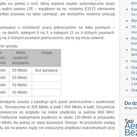
gru
lko na jednej z nich, którą wybiera zwykle automatycznie (mało
a wybór pasma LTE – wyjątkiem są np. modemy E3372 oferowane
Dar
nterfejs pozwala na takie operacje, ale domyślnie modemy pracują
na 
Wyc
TP-
zbudowano o możliwość pracy jednocześnie na kilku pasmach –
rou
 na dwóch, kategorii 9 na 3, a kategorii 11 na 4 różnych pasmach.
ej na 3 różnych pasmach jednocześnie, ale to się może zmienić.
Plu
kon
rie sprzętu
Pro
s
Maks
Uwagi
MHz
ość
szybkość
Hua
nia
wysyłania
Ora
it/s
50 Mbit/s
bez agregacji
za 
it/s
50 Mbit/s
Ora
z p
it/s
50 Mbit/s
Ora
it/s
50 Mbit/s
dostępne zasoby z każdego tych pasm jednocześnie i zaoferować
Do dz
. Teoretycznie to 300 Mbit/s w kat6 i 450 Mbit/s w kat9. Oczywiście
W tej ch
, zwłaszcza ze względu na niskie prędkości w paśmie 800 MHz.
Praktyczne maksymalne prędkości to około 130 Mbit/s w przypadku
Tagi
bit/s dla jednej ze stacji bazowych Orange. W przyszłości zasięg
Ae
ły, ale na pewno nigdy nie zobaczymy prędkości maksymalnych przy
Bez