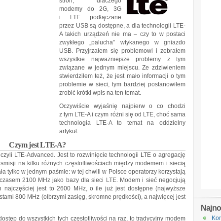
stron, dlaczego
modemy do 2G, 3G
i LTE podłączane
przez USB są dostępne, a dla technologii LTE-
A takich urządzeń nie ma – czy to w postaci
zwykłego „palucha” wtykanego w gniazdo
USB. Przyjrzałem się problemowi i zebrałem
wszystkie najważniejsze problemy z tym
związane w jednym miejscu. Ze zdziwieniem
stwierdziłem też, że jest mało informacji o tym
problemie w sieci, tym bardziej postanowiłem
zrobić krótki wpis na ten temat.
Oczywiście wyjaśnię najpierw o co chodzi
z tym LTE-A i czym różni się od LTE, choć sama
technologia LTE-A to temat na oddzielny
artykuł.
Czym jest LTE-A?
 czyli LTE-Advanced. Jest to rozwinięcie technologii LTE o agregację
nsmisji na kilku różnych częstotliwościach między modemem i siecią
 tylko w jednym paśmie: w tej chwili w Polsce operatorzy korzystają
zasem 2100 MHz jako bazy dla sieci LTE. Modem i sieć negocjują
najczęściej jest to 2600 MHz, o ile już jest dostępne (najwyższe
stami 800 MHz (olbrzymi zasięg, skromne prędkości), a najwięcej jest
Najn
Kon
dostęp do wszystkich tych częstotliwości na raz, to tradycyjny modem