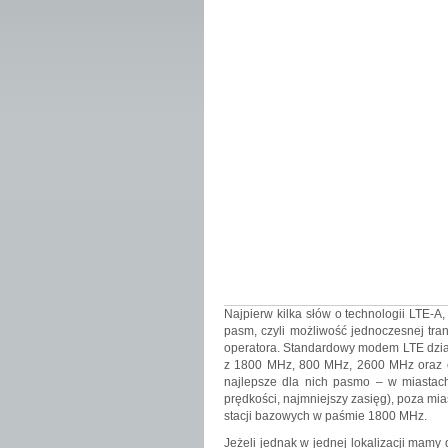
Najpierw kilka słów o technologii LTE-A,
pasm, czyli możliwość jednoczesnej tra
operatora. Standardowy modem LTE działa
z 1800 MHz, 800 MHz, 2600 MHz oraz c
najlepsze dla nich pasmo – w miastach 
prędkości, najmniejszy zasięg), poza mia
stacji bazowych w paśmie 1800 MHz.
Jeżeli jednak w jednej lokalizacji mamy 