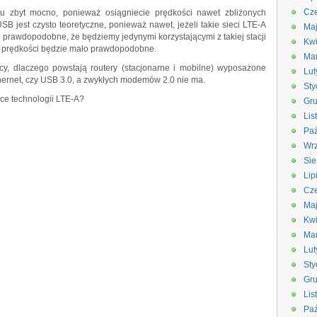
Cze
u zbyt mocno, ponieważ osiągniecie prędkości nawet zbliżonych
 jest czysto teoretyczne, ponieważ nawet, jeżeli takie sieci LTE-A
Ma
o prawdopodobne, że będziemy jedynymi korzystającymi z takiej stacji
Kwi
ch prędkości będzie mało prawdopodobne.
Ma
ący, dlaczego powstają routery (stacjonarne i mobilne) wyposażone
Lut
 Ethernet, czy USB 3.0, a zwykłych modemów 2.0 nie ma.
Sty
ące technologii LTE-A?
Gru
Lis
Paź
Wrz
Sie
Lip
Cze
Ma
Kwi
Ma
Lut
Sty
Gru
Lis
Paź