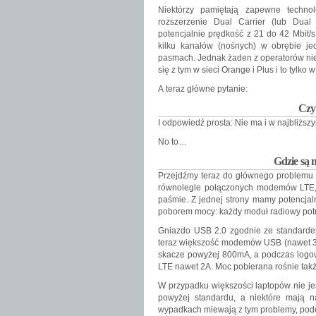
Niektórzy pamiętają zapewne techn
rozszerzenie Dual Carrier (lub Dua
potencjalnie prędkość z 21 do 42 Mbit/
kilku kanałów (nośnych) w obrębie j
pasmach. Jednak żaden z operatorów nie 
się z tym w sieci Orange i Plus i to tylko
A teraz główne pytanie:
Czy
I odpowiedź prosta: Nie ma i w najbliższ
No to…
Gdzie są
Przejdźmy teraz do głównego problemu a
równolegle połączonych modemów LTE,
paśmie. Z jednej strony mamy potencjaln
poborem mocy: każdy moduł radiowy pot
Gniazdo USB 2.0 zgodnie ze standarde
teraz większość modemów USB (nawet 3G)
skacze powyżej 800mA, a podczas logow
LTE nawet 2A. Moc pobierana rośnie także,
W przypadku większości laptopów nie je
powyżej standardu, a niektóre mają 
wypadkach miewają z tym problemy, podo