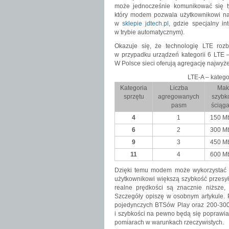
może jednocześnie komunikować się ty
który modem pozwala użytkownikowi n
w
sklepie jdtech.pl
, gdzie specjalny i
w trybie automatycznym).
Okazuje się, że technologię LTE ro
w przypadku urządzeń kategorii 6 LTE –
W Polsce sieci oferują agregację najwyż
LTE-A – katego
Kategoria
Liczba
Mak
sprzętu
agregowanych
szybk
pasm
ściąga
4
1
150 Mb
6
2
300 Mb
9
3
450 Mb
11
4
600 Mb
Dzięki temu modem może wykorzystać 
użytkownikowi większą szybkość przesyłu
realne prędkości są znacznie niższe
Szczegóły opiszę w osobnym artykule. 
pojedynczych BTSów Play oraz 200-300 M
i szybkości na pewno będą się poprawia
pomiarach w warunkach rzeczywistych.