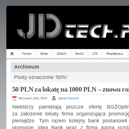
Forum
Sklep
JDtech
Aero2
LTE
Współpraca
Archiwum
Posty oznaczone ‘50%’
50 PLN za lokatę na 1000 PLN – znowu ro
Wrzesień 12th, 2014
Jakub Danecki
Niektórzy pamiętają jeszcze ofertę BGŻOpti
za założenie lokaty firma organizująca promocj
pieniądze. Tym razem kolejny bank postanowi
promocję: Idea Bank wraz z firmą Agora roz