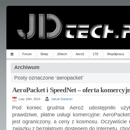
Forum
Sklep
JDtech
Aero2
LTE
Współpraca
Archiwum
Posty oznaczone ‘aeropacket’
AeroPacket i SpeedNet – oferta komercyj
Luty 16th, 2014
Jakub Danecki
Pod koniec grudnia Aero2 udostępniło użyt
prawdziwe, płatne usługi komercyjne: AeroPacket
jest ograniczony, a ceny z kosmosu. Oczywiście
związku z bezpłatnym dostępem do Internetu, choć 