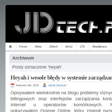
Forum
Sklep
JDtech
Aero2
LTE
Współpraca
Archiwum
Posty oznaczone ‘heyah’
Heyah i wesołe błędy w systemie zarządz
Kwiecień 4th, 2016
Jakub Danecki
Opisywałem wielokrotnie na blogu problemy różnyc
billingowych oraz interfejsów zarządzania kon
Internet u operatorów komórkowych. Naj
pokazywałem Orange Online, który zmienił na