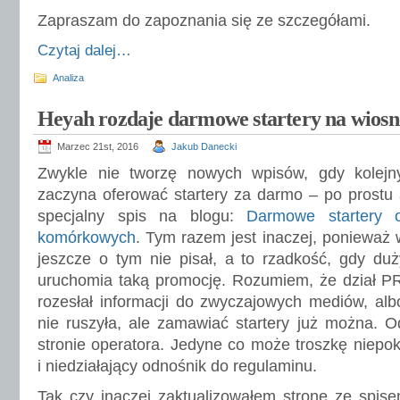
Zapraszam do zapoznania się ze szczegółami.
Czytaj dalej…
Analiza
Heyah rozdaje darmowe startery na wiosn
Marzec 21st, 2016
Jakub Danecki
Zwykle nie tworzę nowych wpisów, gdy kolejn
zaczyna oferować startery za darmo – po prostu a
specjalny spis na blogu:
Darmowe startery o
komórkowych
. Tym razem jest inaczej, ponieważ w
jeszcze o tym nie pisał, a to rzadkość, gdy duż
uruchomia taką promocję. Rozumiem, że dział PR
rozesłał informacji do zwyczajowych mediów, albo
nie ruszyła, ale zamawiać startery już można. O
stronie operatora. Jedyne co może troszkę niepok
i niedziałający odnośnik do regulaminu.
Tak czy inaczej zaktualizowałem stronę ze spis