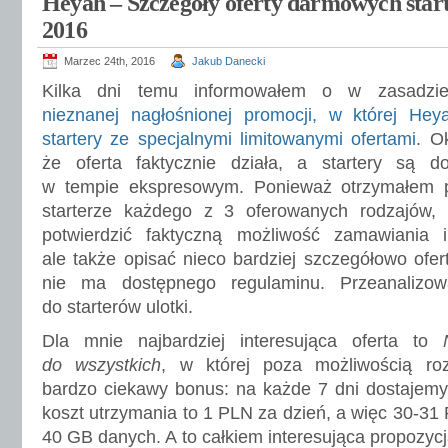
Heyah – Szczegóły oferty darmowych star
2016
Marzec 24th, 2016
Jakub Danecki
Kilka dni temu informowałem o w zasadz
nieznanej nagłośnionej promocji, w której Hey
startery ze specjalnymi limitowanymi ofertami
. O
że oferta faktycznie działa, a startery są do
w tempie ekspresowym. Ponieważ otrzymałem 
starterze każdego z 3 oferowanych rodzajów, 
potwierdzić faktyczną możliwość zamawiania i
ale także opisać nieco bardziej szczegółowo ofer
nie ma dostępnego regulaminu. Przeanalizo
do starterów ulotki.
Dla mnie najbardziej interesująca oferta to
do wszystkich
, w której poza możliwością ro
bardzo ciekawy bonus: na każde 7 dni dostajem
koszt utrzymania to 1 PLN za dzień, a więc 30-31
40 GB danych. A to całkiem interesująca propozycj