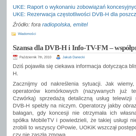
UKE: Raport o wykonaniu zobowiązań koncesyjny
UKE: Rezerwacja częstotliwości DVB-H dla poszcze
Źródło: fora
radiopolska
,
emitel
Wiadomości
Szansa dla DVB-H i Info-TV-FM – współpr
Październik 7th, 2010
Jakub Danecki
Dziś pojawiła się ciekawa informacja dotycząca bli
H.
Zacznijmy od nakreślenia sytuacji. Jak wiemy,
operatorów komórkowych (nazywanych już te
Czwórką) sprzedażą detaliczną usług telewizji 
DVB-H spełzły na niczym. Operatorzy jakby
obrazi
bałagan, gdy koncesji nie otrzymała ich własna
spółka MobileTV i powiedzieli, że takiej usługi 
zrobili to wszyscy OPowie, UOKiK wszczął postęp
czy nie zaszła zmowa.