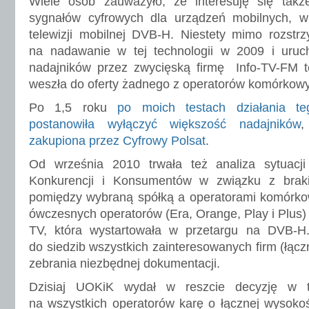
Wiele osób zauważyło, że interesuję się tak
sygnałów cyfrowych dla urządzeń mobilnych, w
telewizji mobilnej DVB-H. Niestety mimo rozstr
na nadawanie w tej technologii w 2009 i urucho
nadajników przez zwycięską firmę Info-TV-FM te
weszła do oferty żadnego z operatorów komórkow
Po 1,5 roku
po moich testach działania t
postanowiła wyłączyć większość nadajników
,
zakupiona przez Cyfrowy Polsat
.
Od września 2010 trwała też analiza sytuacj
Konkurencji i Konsumentów w związku z bra
pomiędzy wybraną spółką a operatorami komórko
ówczesnych operatorów (Era, Orange, Play i Plus)
TV, która wystartowała w przetargu na DVB-H
do siedzib wszystkich zainteresowanych firm (łącz
zebrania niezbędnej dokumentacji.
Dzisiaj UOKiK wydał w reszcie decyzję w t
na wszystkich operatorów karę o łącznej wysoko