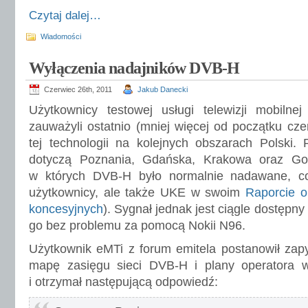
Czytaj dalej…
Wiadomości
Wyłączenia nadajników DVB-H
Czerwiec 26th, 2011
Jakub Danecki
Użytkownicy testowej usługi telewizji mobiln
zauważyli ostatnio (mniej więcej od początku cze
tej technologii na kolejnych obszarach Polski.
dotyczą Poznania, Gdańska, Krakowa oraz Gor
w których DVB-H było normalnie nadawane, co 
użytkownicy, ale także UKE w swoim
Raporcie 
koncesyjnych
). Sygnał jednak jest ciągle dostępn
go bez problemu za pomocą Nokii N96.
Użytkownik eMTi z forum emitela postanowił zapy
mapę zasięgu sieci DVB-H i plany operatora w k
i otrzymał następującą odpowiedź: