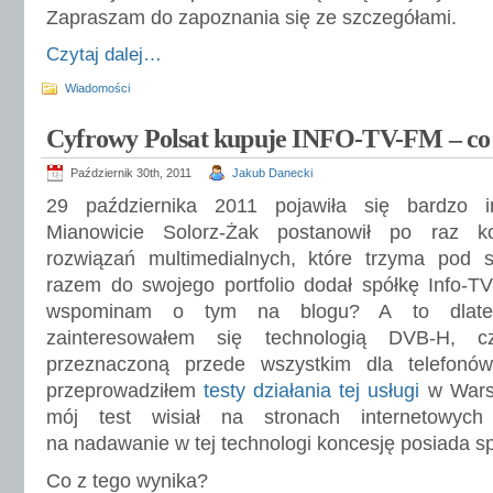
Zapraszam do zapoznania się ze szczegółami.
Czytaj dalej…
Wiadomości
Cyfrowy Polsat kupuje INFO-TV-FM – co
Październik 30th, 2011
Jakub Danecki
29 października 2011 pojawiła się bardzo in
Mianowicie Solorz-Żak postanowił po raz kol
rozwiązań multimedialnych, które trzyma pod 
razem do swojego portfolio dodał spółkę Info-T
wspominam o tym na blogu? A to dlat
zainteresowałem się technologią DVB-H, cz
przeznaczoną przede wszystkim dla telefon
przeprowadziłem
testy działania tej usługi
w Wars
mój test wisiał na stronach internetowych
na nadawanie w tej technologi koncesję posiada s
Co z tego wynika?