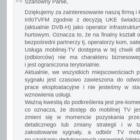
Szanowny Panie,
Dziękujemy za zainteresowanie naszą firmą i 
InfoTVFM zgodnie z decyzją UKE świadcz
(aktualnie DVB-H) jako operator infrastruktu
hurtowym. Oznacza to, że na finalny kształt 
bezpośredni partnerzy tj. operatorzy kom, satel
Usługa mobilnej-TV dostępna w tej chwili d
(odbiorców) nie ma charakteru biznesowe
i jest ograniczona terytorialnie.
Aktualnie, we wszystkich miejscowościach
sygnału jest czasowo zawieszona do odwo
prace eksploatacyjne i nie jesteśmy w st
wznowienia usługi.
Ważną kwestią do podkreślenia jest pre-komer
co oznacza, że dostęp do mobilnej TV jes
zmieni się w momencie pozyskania prze
detalicznego lub zmiany strategii i w ta
zakodowanie sygnały, a odbiór TV mobi
po uzyskaniu dedykowanych uprawnień (płatn