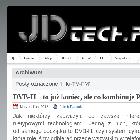
Forum
Sklep
JDtech
Aero2
LTE
Współpraca
Archiwum
Posty oznaczone ‘Info-TV-FM’
DVB-H – to już koniec, ale co kombinuje P
Marzec 11th, 2012
Jakub Danecki
Jak niektórzy zauważyli, od zawsze inter
nietypowymi technologiami. Jedną z nich, któ
od samego początku to DVB-H, czyli system cyfrow
którą mieliśmy odbierać przede wszystkim w tele