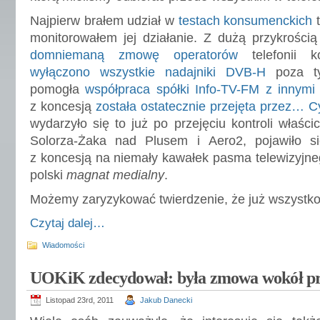
Najpierw brałem udział w
testach konsumenckich
monitorowałem jej działanie. Z dużą przykrością 
domniemaną zmowę operatorów
telefonii 
wyłączono wszystkie nadajniki DVB-H
poza t
pomogła
współpraca spółki Info-TV-FM z innymi
z koncesją
została ostatecznie przejęta przez… C
wydarzyło się to już po przejęciu kontroli właścic
Solorza-Żaka nad Plusem i Aero2, pojawiło 
z koncesją na niemały kawałek pasma telewizyjne
polski
magnat medialny
.
Możemy zaryzykować twierdzenie, że już wszystko
Czytaj dalej…
Wiadomości
UOKiK zdecydował: była zmowa wokół p
Listopad 23rd, 2011
Jakub Danecki