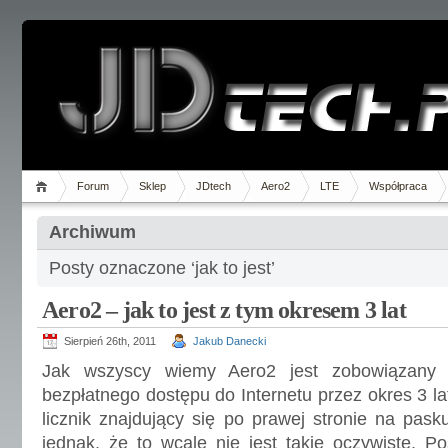
Forum
Sklep
JDtech
Aero2
LTE
Współpraca
Archiwum
Posty oznaczone ‘jak to jest’
Aero2 – jak to jest z tym okresem 3 lat
Sierpień 26th, 2011
Jakub Danecki
Jak wszyscy wiemy Aero2 jest zobowiązany 
bezpłatnego dostępu do Internetu przez okres 3 la
licznik znajdujący się po prawej stronie na pas
jednak, że to wcale nie jest takie oczywiste. P