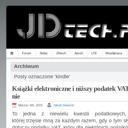
Forum
Sklep
JDtech
Aero2
LTE
Współpraca
Archiwum
Posty oznaczone ‘kindle’
Książki elektroniczne i niższy podatek V
nie
Marzec 6th, 2015
Jakub Danecki
To jedna z niewielu kwestii podatkowyc
której trzęsie mną za każdym razem, gdy o tym s
dotyczy podatku VAT, który dla niektórych nośnikó