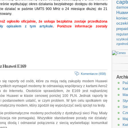
capt
eśnie wydłużając okres działania bezpłatnego dostępu do Internetu
darmo
ędzie działać w paśmie UMTS 900 MHz o 24 miesiące dłużej: do 21
Huawe
izowany.
koniec
2 ogłosiło oficjalnie, że usługa bezpłatna zostaje przedłużona
oczek
óły opisałem z tym artykule
. Poniższe informacje zostały
prepai
regula
szybko
zgodno
 z Huawei E169
Komentarze (658)
Arch
e się raporty od osób, które za moją radą zakupiły modem Huawei
Paź
szystkich wymagań modemy te odmawiają współpracy z kartami Aero2
Kwi
do Internetu. Osobiście sprawdziłem, że E169 jest najbardziej
Ma
w Huawei w klasie cenowej poniżej 100 PLN. Jednak raporty te
i postanowiłem ustalić, w czym problem. W tym celu spotkałem się
Sty
ematyczny modem, który zgodził się wypożyczyć swój sprzęt na testy.
Sie
Cze
kie problematyczne modemy pochodziły z dystrybucji sieci Play. Miały
alizacja nie pomagała). Wszystkie standardowe porady nie działały:
Ma
oną diodą i odmawiał połączenia z siecią wyświetlając komunikat
Kwi
zenia
.