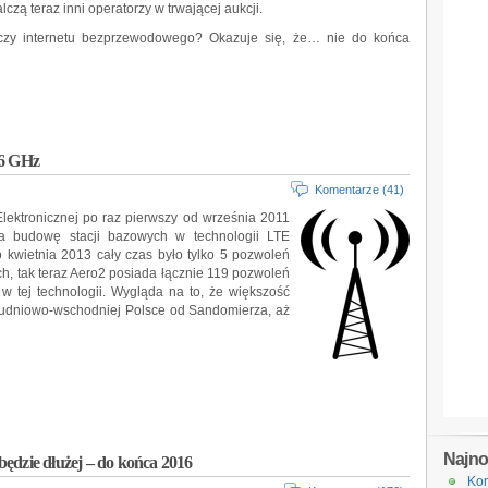
zą teraz inni operatorzy w trwającej aukcji.
aczy internetu bezprzewodowego? Okazuje się, że… nie do końca
,6 GHz
Komentarze (41)
ektronicznej po raz pierwszy od września 2011
a budowę stacji bazowych w technologii LTE
 kwietnia 2013 cały czas było tylko 5 pozwoleń
ch, tak teraz Aero2 posiada łącznie 119 pozwoleń
w tej technologii. Wygląda na to, że większość
udniowo-wschodniej Polsce od Sandomierza, aż
Najn
ędzie dłużej – do końca 2016
Kon