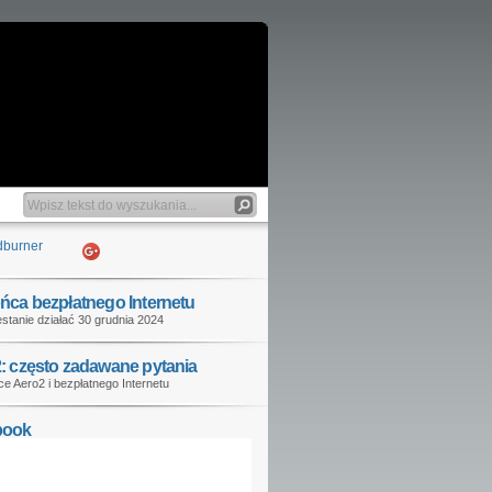
ńca bezpłatnego Internetu
stanie działać 30 grudnia 2024
: często zadawane pytania
e Aero2 i bezpłatnego Internetu
book