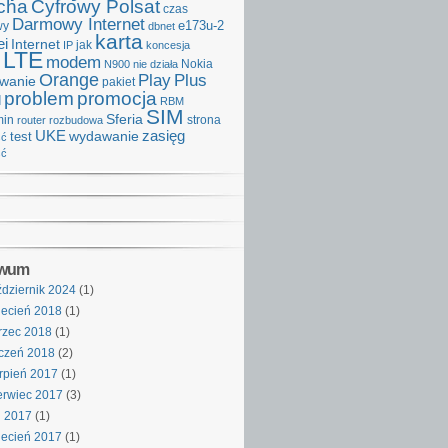
cha
Cyfrowy Polsat
czas
Darmowy Internet
e173u-2
wy
dbnet
karta
i
Internet
IP
jak
koncesja
LTE
modem
Nokia
N900
nie działa
Orange
Play
Plus
iwanie
pakiet
problem
promocja
d
RBM
SIM
Sferia
min
strona
router
rozbudowa
UKE
wydawanie
zasięg
test
ść
ść
iwum
dziernik 2024
(1)
ecień 2018
(1)
rzec 2018
(1)
czeń 2018
(2)
rpień 2017
(1)
rwiec 2017
(3)
j 2017
(1)
ecień 2017
(1)