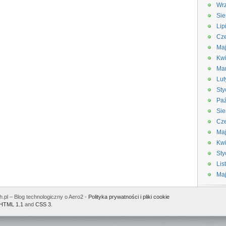
Wrz
Sie
Lip
Cze
Maj
Kwi
Ma
Lut
Sty
Paź
Sie
Cze
Ma
Kwi
Sty
Lis
Ma
.pl – Blog technologiczny o Aero2 -
Polityka prywatności i pliki cookie
HTML 1.1
and
CSS 3
.