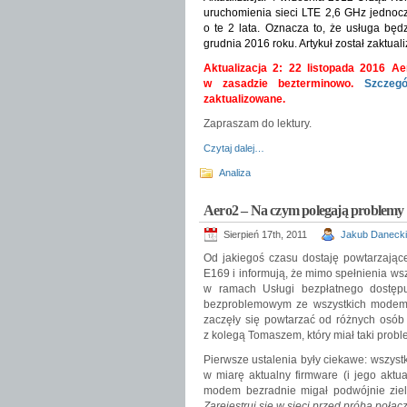
uruchomienia sieci LTE 2,6 GHz jednocz
o te 2 lata. Oznacza to, że usługa b
grudnia 2016 roku. Artykuł został zaktual
Aktualizacja 2: 22 listopada
2016 Aero
w zasadzie bezterminowo.
Szczeg
zaktualizowane.
Zapraszam do lektury.
Czytaj dalej…
Analiza
Aero2 – Na czym polegają problemy
Sierpień 17th, 2011
Jakub Danecki
Od jakiegoś czasu dostaję powtarzając
E169 i informują, że mimo spełnienia w
w ramach Usługi bezpłatnego dostępu 
bezproblemowym ze wszystkich modemó
zaczęły się powtarzać od różnych osób 
z kolegą Tomaszem, który miał taki probl
Pierwsze ustalenia były ciekawe: wszyst
w miarę aktualny firmware (i jego aktu
modem bezradnie migał podwójnie ziel
Zarejestruj się w sieci przed próbą połąc