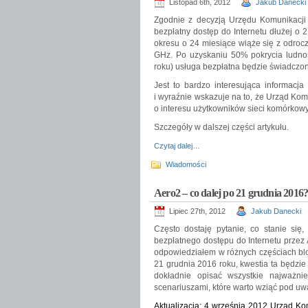
Listopad 6th, 2012
Jakub Danecki
Zgodnie z decyzją Urzędu Komunikacji 
bezpłatny dostęp do Internetu dłużej o 
okresu o 24 miesiące wiąże się z odroc
GHz. Po uzyskaniu 50% pokrycia ludnoś
roku) usługa bezpłatna będzie świadczona
Jest to bardzo interesująca informacja
i wyraźnie wskazuje na to, że Urząd Kom
o interesu użytkowników sieci komórkow
Szczegóły w dalszej części artykułu.
Czytaj dalej…
Wiadomości
Aero2 – co dalej po 21 grudnia 2016
Lipiec 27th, 2012
Jakub Danecki
Często dostaję pytanie, co stanie się,
bezpłatnego dostępu do Internetu przez 
odpowiedziałem w różnych częściach blo
21 grudnia 2016 roku, kwestia ta będzie
dokładnie opisać wszystkie najważni
scenariuszami, które warto wziąć pod uw
Aktualizacja: 4 września 2012
Urząd Kom