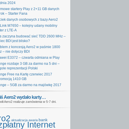
dnia 2024
mowe startery Play z 2+11 GB danych
rok – Starter Fana
iek danych osobowych z bazy Aero2
Link M7650 – kolejny udany mobilny
ter z LTE-A
s zaczyna budować sieć TDD 2600 MHz –
iec BDI jest blisko?
blem z koncesją Aero2 w paśmie 1800
 – nie dotyczy BDI
wei E3372 – czwarta odmiana w Play
nge rozdaje 3 GB za darmo na 5 dni –
gole reprezentacji Polski
nge Free na Kartę czerwiec 2017
romocją 1410 GB
nge – 5GB za darmo na majówkę 2017
iś Aero2 wydało karty…
wili Aero2 realizuje zamówienia w 5-7 dni.
ro2
bank
aktualizacja
awaria
płatny Internet