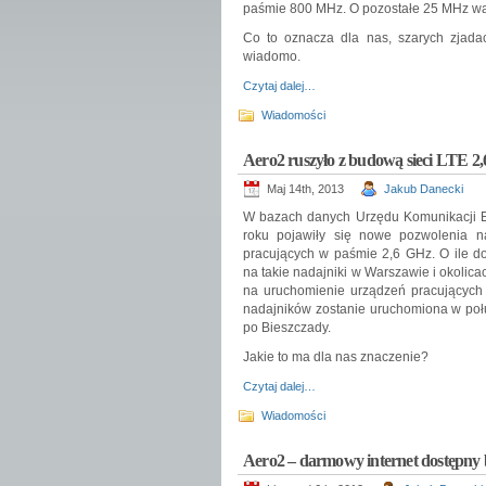
paśmie 800 MHz. O pozostałe 25 MHz walc
Co to oznacza dla nas, szarych zjad
wiadomo.
Czytaj dalej…
Wiadomości
Aero2 ruszyło z budową sieci LTE 2
Maj 14th, 2013
Jakub Danecki
W bazach danych Urzędu Komunikacji El
roku pojawiły się nowe pozwolenia n
pracujących w paśmie 2,6 GHz. O ile do
na takie nadajniki w Warszawie i okolica
na uruchomienie urządzeń pracujących 
nadajników zostanie uruchomiona w poł
po Bieszczady.
Jakie to ma dla nas znaczenie?
Czytaj dalej…
Wiadomości
Aero2 – darmowy internet dostępny b