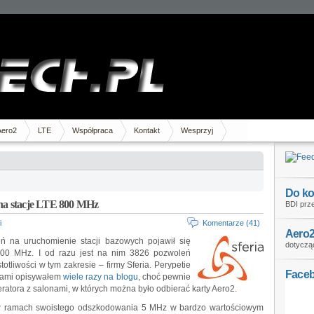
Aero2
LTE
Współpraca
Kontakt
Wesprzyj
Do ko
 na stacje LTE 800 MHz
BDI prze
i
Komentarze (41)
Aero2
 na uruchomienie stacji bazowych pojawił się
dotycząc
800 MHz. I od razu jest na nim 3826 pozwoleń
tliwości w tym zakresie – firmy Sferia. Perypetie
Face
ciami opisywałem
wiele razy na blogu
, choć pewnie
ratora z salonami, w których można było odbierać karty Aero2.
 w ramach swoistego odszkodowania 5 MHz w bardzo wartościowym