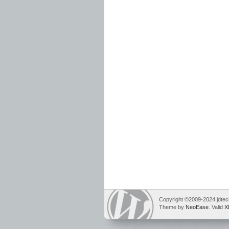
Copyright ©2009-2024 jdtech
Theme by
NeoEase
. Valid
X