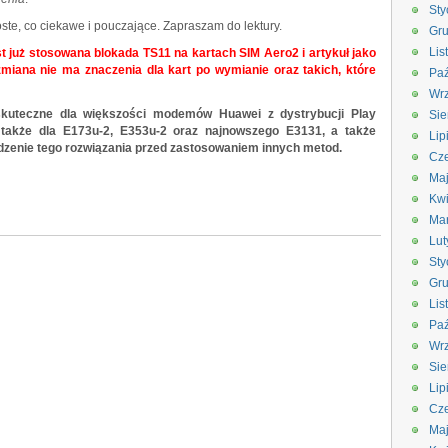
Sty
roste, co ciekawe i pouczające. Zapraszam do lektury.
Gru
Lis
t już stosowana blokada TS11 na kartach SIM Aero2 i artykuł jako
zmiana nie ma znaczenia dla kart po wymianie oraz takich, które
Paź
Wrz
skuteczne dla większości modemów Huawei z dystrybucji Play
Sie
 także dla E173u-2, E353u-2 oraz najnowszego E3131, a także
Lip
dzenie tego rozwiązania przed zastosowaniem innych metod.
Cze
Ma
Kwi
Ma
Lut
Sty
Gru
Lis
Paź
Wrz
Sie
Lip
Cze
Ma