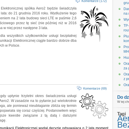
Komentarze (172)
gru
Elektronicznej spółka Aero2 będzie świadczyła
Dar
2 lata: do 21 grudnia 2016 roku. Wydłużenie tego
na 
zeniem na 2 lata budowy sieci LTE w paśmie 2,6
Wyc
ciowego przez tę sieć (nie później niż w 2016
TP-
 w niej przez następne 3 lata.
rou
 dla wszystkich użytkowników usługi bezpłatnej
Plu
unikacji Elektronicznej ciągle bardzo dobrze dba
kon
ych w Polsce.
Pro
MHz
Hua
Ora
za 
Ora
z p
?
Ora
Komentarze (69)
 gdy upłynie trzyletni okres świadczenia usługi
Do dz
Aero2. W zasadzie na to pytanie już wielokrotnie
W tej ch
ga, ale ponieważ nieubłaganie zbliża się termin
 pojawiała się coraz częściej. Postanowiłem więc
Tagi
ejsze kwestie związane z tą datą i dalszymi
Ae
agę.
Bez
unikacji Elektronicznej wydał decyzję
odsuwającą o 2 lata moment