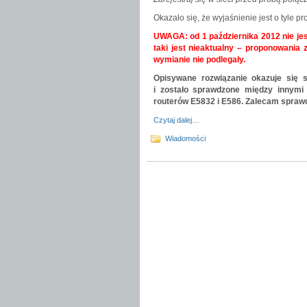
Okazało się, że wyjaśnienie jest o tyle p
UWAGA: od 1 października 2012 nie jes
taki jest nieaktualny – proponowania 
wymianie nie podlegały.
Opisywane rozwiązanie okazuje się 
i zostało sprawdzone między innymi
routerów E5832 i E586. Zalecam spraw
Czytaj dalej…
Wiadomości