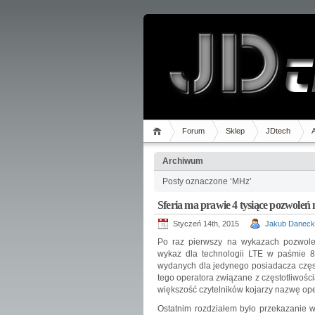
Forum
Sklep
JDtech
Archiwum
Posty oznaczone ‘MHz’
Sferia ma prawie 4 tysiące pozwoleń
Styczeń 14th, 2015
Jakub Daneck
Po raz pierwszy na wykazach pozwoleń
wykaz dla technologii LTE w paśmie 
wydanych dla jedynego posiadacza często
tego operatora związane z częstotliwoś
większość czytelników kojarzy nazwę ope
Ostatnim rozdziałem było przekazanie