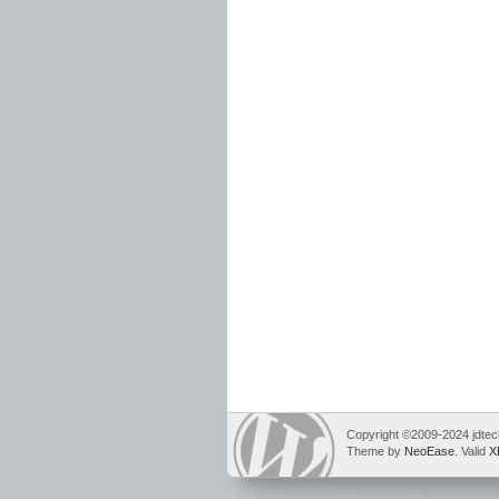
Copyright ©2009-2024 jdtech
Theme by
NeoEase
. Valid
X