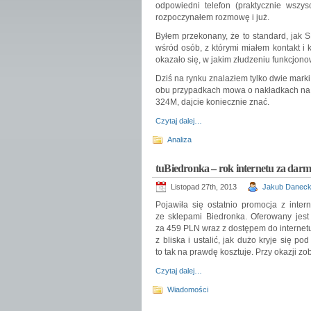
odpowiedni telefon (praktycznie wsz
rozpoczynałem rozmowę i już.
Byłem przekonany, że to standard, jak
wśród osób, z którymi miałem kontakt i 
okazało się, w jakim złudzeniu funkcjono
Dziś na rynku znalazłem tylko dwie mar
obu przypadkach mowa o nakładkach na sy
324M, dajcie koniecznie znać.
Czytaj dalej…
Analiza
tuBiedronka – rok internetu za da
Listopad 27th, 2013
Jakub Daneck
Pojawiła się ostatnio promocja z inte
ze sklepami Biedronka. Oferowany jes
za 459 PLN wraz z dostępem do internetu 
z bliska i ustalić, jak dużo kryje się po
to tak na prawdę kosztuje. Przy okazji z
Czytaj dalej…
Wiadomości