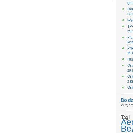
gru
Dar
na 
Wyc
TP-
rou
Plu
kon
Pro
MHz
Hua
Ora
za 
Ora
z p
Ora
Do dz
W tej ch
Tagi
Ae
Bez