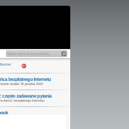
ńca bezpłatnego Internetu
stanie działać 30 grudnia 2024
: często zadawane pytania
e Aero2 i bezpłatnego Internetu
book