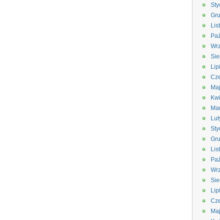
Sty
Gru
Lis
Paź
Wrz
Sie
Lip
Cze
Ma
Kwi
Ma
Lut
Sty
Gru
Lis
Paź
Wrz
Sie
Lip
Cze
Ma