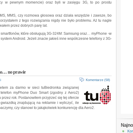
yscy w pewnym momencie) oraz byli w zasięgu 3G, to po prostu
 SMS, MMS, czy rozmowa głosowa oraz działa wszędzie i zawsze, bo
korzystałem z tego rozwiązania nigdy nie było problemu. Aż tu nagle
wałem przez dobrych parę lat.
ki smartfonów, które obsługują 3G-324M: Samsung oraz… myPhone -w
stem Android. Jeżeli znacie jakieś inne współczesne telefony z 3G-
rmo… no prawie
i
Komentarze (58)
rnetem za darmo w sieci tuBiedronka związanej
t telefon myPhone Duo Smart (zgodny z Aero2)
przez rok. Postanowiłem przyjrzeć się tej ofercie
d gwiazdką znajdującą na reklamie i wyliczyć, ile
obaczymy, czy stanowi to jakąkolwiek konkurencję dla Aero2.
Najn
Kon