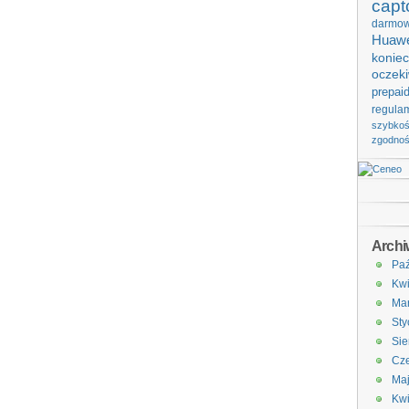
capt
darmo
Huawe
koniec
oczek
prepai
regula
szybko
zgodno
Arch
Paź
Kwi
Ma
Sty
Sie
Cze
Ma
Kwi