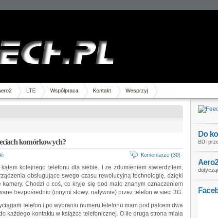
Aero2
LTE
Współpraca
Kontakt
Wesprzyj
Do ko
 sieciach komórkowych?
BDI prze
ki
Komentarze (30)
Aero2
kątem kolejnego telefonu dla siebie. I ze zdumieniem stwierdziłem,
dotycząc
rządzenia obsługujące swego czasu rewolucyjną technologię, dzięki
nie kamery. Chodzi o coś, co kryje się pod mało znanym oznaczeniem
Face
ane bezpośrednio (innymi słowy: natywnie) przez telefon w sieci 3G.
 wyciągam telefon i po wybraniu numeru telefonu mam pod palcem dwa
do każdego kontaktu w książce telefonicznej. O ile druga strona miała