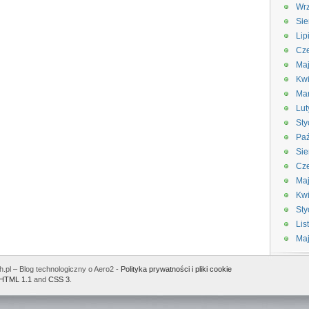
Wrz
Sie
Lip
Cze
Maj
Kwi
Ma
Lut
Sty
Paź
Sie
Cze
Ma
Kwi
Sty
Lis
Ma
.pl – Blog technologiczny o Aero2 -
Polityka prywatności i pliki cookie
HTML 1.1
and
CSS 3
.