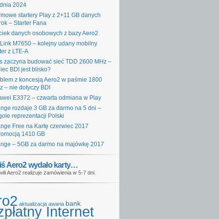
dnia 2024
mowe startery Play z 2+11 GB danych
rok – Starter Fana
iek danych osobowych z bazy Aero2
Link M7650 – kolejny udany mobilny
ter z LTE-A
s zaczyna budować sieć TDD 2600 MHz –
iec BDI jest blisko?
blem z koncesją Aero2 w paśmie 1800
 – nie dotyczy BDI
wei E3372 – czwarta odmiana w Play
nge rozdaje 3 GB za darmo na 5 dni –
gole reprezentacji Polski
nge Free na Kartę czerwiec 2017
romocją 1410 GB
nge – 5GB za darmo na majówkę 2017
iś Aero2 wydało karty…
wili Aero2 realizuje zamówienia w 5-7 dni.
ro2
bank
aktualizacja
awaria
płatny Internet