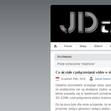
Forum
Sklep
JDtech
Archiwum
Posty oznaczone ‘myphone’
Co się stało z połączeniami wideo w
Grudzień 30th, 2016
Jakub Danec
Ostatnio wznowiłem przegląd rynku pod 
że praktycznie nie są dostępne żadne u
której pojawiły się w telefonach przed
3G-324M, czyli połączenia wideo realizow
Do tej pory było dla mnie oczywiste, że
przyciski: połącz głosowo i połącz wideo 