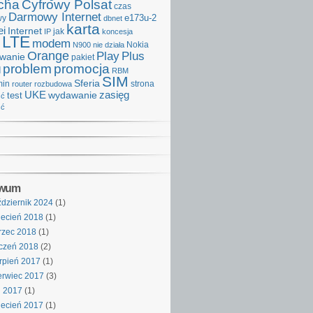
cha
Cyfrowy Polsat
czas
Darmowy Internet
e173u-2
wy
dbnet
karta
i
Internet
IP
jak
koncesja
LTE
modem
Nokia
N900
nie działa
Orange
Play
Plus
iwanie
pakiet
problem
promocja
d
RBM
SIM
Sferia
min
strona
router
rozbudowa
UKE
wydawanie
zasięg
test
ść
ść
iwum
dziernik 2024
(1)
ecień 2018
(1)
rzec 2018
(1)
czeń 2018
(2)
rpień 2017
(1)
rwiec 2017
(3)
j 2017
(1)
ecień 2017
(1)