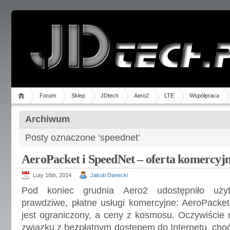
Forum
Sklep
JDtech
Aero2
LTE
Współpraca
Archiwum
Posty oznaczone ‘speednet’
AeroPacket i SpeedNet – oferta komercyj
Luty 16th, 2014
Jakub Danecki
Pod koniec grudnia Aero2 udostępniło użyt
prawdziwe, płatne usługi komercyjne: AeroPacket
jest ograniczony, a ceny z kosmosu. Oczywiście
związku z bezpłatnym dostępem do Internetu, choć 