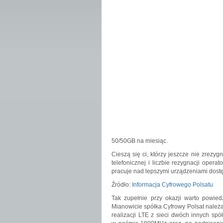
50/50GB na miesiąc.
Cieszą się ci, którzy jeszcze nie zrezyg
telefonicznej i liczbie rezygnacji opera
pracuje nad lepszymi urządzeniami dostę
Źródło:
Informacja Cyfrowego Polsatu
Tak zupełnie przy okazji warto powied
Mianowicie spółka Cyfrowy Polsat należą
realizacji LTE z sieci dwóch innych sp