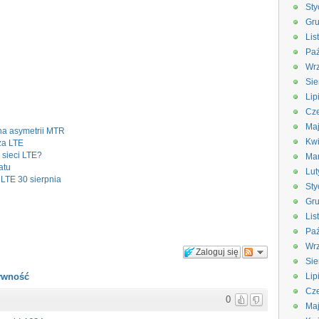
Sty
Gru
Lis
Paź
Wrz
Sie
Lip
Cze
Ma
 na asymetrii MTR
Kwi
za LTE
 sieci LTE?
Ma
atu
Lut
 LTE 30 sierpnia
Sty
Gru
Lis
Paź
Wrz
Zaloguj się
Sie
tywność
Lip
Cze
0
Ma