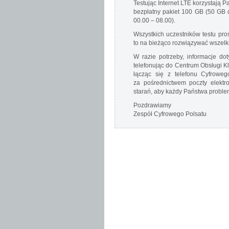
Testując Internet LTE korzystają 
bezpłatny pakiet 100 GB (50 GB 
00.00 – 08.00).
Wszystkich uczestników testu pro
to na bieżąco rozwiązywać wszelk
W razie potrzeby, informacje d
telefonując do Centrum Obsługi K
łącząc się z telefonu Cyfrow
za pośrednictwem poczty elekt
starań, aby każdy Państwa proble
Pozdrawiamy
Zespół Cyfrowego Polsatu