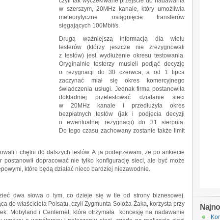
czyli tak wyczekiwane przejście do nadawania
w szerszym, 20MHz kanale, który umożliwia
meteorytyczne osiągnięcie transferów
sięgających 100Mbit/s.
Drugą ważniejszą informacją dla wielu
testerów (którzy jeszcze nie zrezygnowali
z testów) jest wydłużenie okresu testowania.
Oryginalnie testerzy musieli podjąć decyzję
o rezygnacji do 30 czerwca, a od 1 lipca
zaczynać miał się okres komercyjnego
świadczenia usługi. Jednak firma postanowiła
dokładniej przetestować działanie sieci
w 20MHz kanale i przedłużyła okres
bezpłatnych testów (jak i podjęcia decyzji
o ewentualnej rezygnacji) do 31 sierpnia.
Do tego czasu zachowany zostanie także limit
nowali i chętni do dalszych testów. A ja podejrzewam, że po ankiecie
tor postanowił dopracować nie tylko konfigurację sieci, ale być może
powymi, które będą działać nieco bardziej niezawodnie.
zieć dwa słowa o tym, co dzieje się w tle od strony biznesowej.
ca do właściciela Polsatu, czyli Zygmunta Soloża-Żaka, korzysta przy
Najn
ółek: Mobyland i Centernet, które otrzymała koncesję na nadawanie
Kon