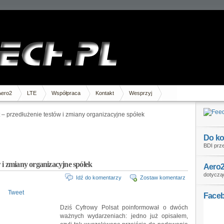
Aero2
LTE
Współpraca
Kontakt
Wesprzyj
 – przedłużenie testów i zmiany organizacyjne spółek
Do ko
BDI prze
 i zmiany organizacyjne spółek
Aero2
dotycząc
Idź do komentarzy
Zostaw komentarz
Tweet
Face
Dziś Cyfrowy Polsat poinformował o dwóch
ważnych wydarzeniach: jedno już opisałem,