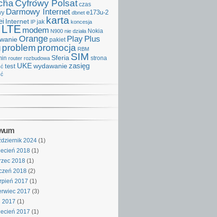
cha
Cyfrowy Polsat
czas
Darmowy Internet
e173u-2
wy
dbnet
karta
i
Internet
IP
jak
koncesja
LTE
modem
Nokia
N900
nie działa
Orange
Play
Plus
iwanie
pakiet
problem
promocja
d
RBM
SIM
Sferia
min
strona
router
rozbudowa
UKE
wydawanie
zasięg
test
ść
ść
iwum
dziernik 2024
(1)
ecień 2018
(1)
rzec 2018
(1)
czeń 2018
(2)
rpień 2017
(1)
rwiec 2017
(3)
j 2017
(1)
ecień 2017
(1)