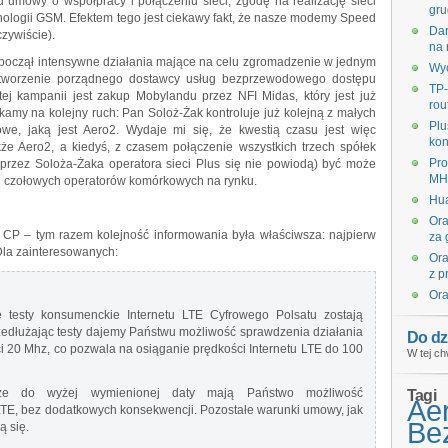
umowy o współpracy i połączeniu sieci, zgodę na realizację sieci
gru
chnologii GSM. Efektem tego jest ciekawy fakt, że nasze modemy Speed
Dar
zywiście).
na 
ozpoczął intensywne działania mające na celu zgromadzenie w jednym
Wyc
 stworzenie porządnego dostawcy usług bezprzewodowego dostępu
TP-
ej kampanii jest zakup Mobylandu przez NFI Midas, który jest już
rou
ekamy na kolejny ruch: Pan Soloż-Żak kontroluje już kolejną z małych
Plu
owe, jaką jest Aero2. Wydaje mi się, że kwestią czasu jest więc
kon
że Aero2, a kiedyś, z czasem połączenie wszystkich trzech spółek
Pro
e przez Soloża-Żaka operatora sieci Plus się nie powiodą) być może
MHz
ech czołowych operatorów komórkowych na rynku.
Hua
Ora
 CP – tym razem kolejność informowania była właściwsza: najpierw
za 
 Dla zainteresowanych:
Ora
z p
Ora
e testy konsumenckie Internetu LTE Cyfrowego Polsatu zostają
rzedłużając testy dajemy Państwu możliwość sprawdzenia działania
Do dz
ści 20 Mhz, co pozwala na osiąganie prędkości Internetu LTE do 100
W tej ch
 że do wyżej wymienionej daty mają Państwo możliwość
Tagi
Ae
TE, bez dodatkowych konsekwencji. Pozostałe warunki umowy, jak
Bez
ą się.