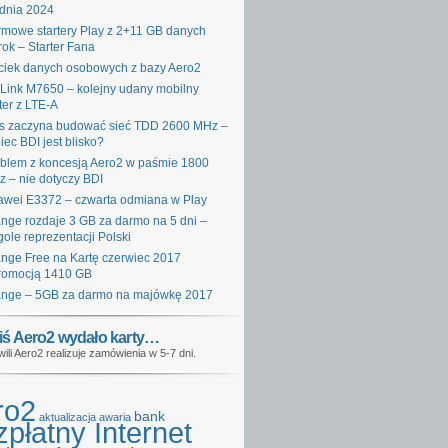
dnia 2024
mowe startery Play z 2+11 GB danych
rok – Starter Fana
iek danych osobowych z bazy Aero2
Link M7650 – kolejny udany mobilny
ter z LTE-A
s zaczyna budować sieć TDD 2600 MHz –
iec BDI jest blisko?
blem z koncesją Aero2 w paśmie 1800
 – nie dotyczy BDI
wei E3372 – czwarta odmiana w Play
nge rozdaje 3 GB za darmo na 5 dni –
gole reprezentacji Polski
nge Free na Kartę czerwiec 2017
romocją 1410 GB
nge – 5GB za darmo na majówkę 2017
iś Aero2 wydało karty…
wili Aero2 realizuje zamówienia w 5-7 dni.
ro2
bank
aktualizacja
awaria
płatny Internet