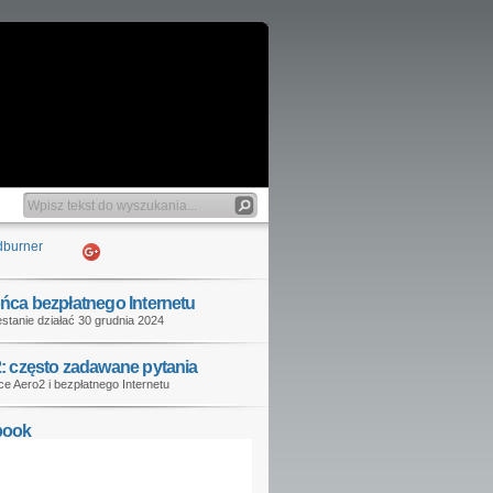
ńca bezpłatnego Internetu
stanie działać 30 grudnia 2024
: często zadawane pytania
e Aero2 i bezpłatnego Internetu
book