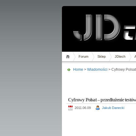
Forum
Sklep
JDtech
Home
>
Wiadomości
> Cyfrowy Polsat
Cyfrowy Polsat – przedłużenie testów
2011.06.09
Jakub Danecki