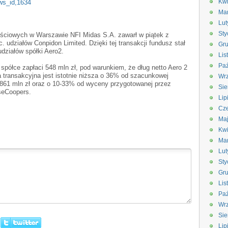
Kwi
ews_id,1634
Ma
Lut
Sty
ściowych w Warszawie NFI Midas S.A. zawarł w piątek z
. udziałów Conpidon Limited. Dzięki tej transakcji fundusz stał
Gru
udziałów spółki Aero2.
Lis
Paź
spółce zapłaci 548 mln zł, pod warunkiem, że dług netto Aero 2
a transakcyjna jest istotnie niższa o 36% od szacunkowej
Wrz
 861 mln zł oraz o 10-33% od wyceny przygotowanej przez
Sie
seCoopers.
Lip
Cze
Ma
Kwi
Ma
Lut
Sty
Gru
Lis
Paź
Wrz
Sie
Lip