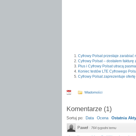
Cyfrowy Polsat przestaje zarabiać
Cyfrowy Polsat – dostałem fakturę 
Plus i Cyfrowy Polsat utracą pasma
Koniec testów LTE Cyfrowego Pols
Cyfrowy Polsat zaprezentuje ofertę
Wiadomości
Komentarze
(
1
)
Sortuj po:
Data
Ocena
Ostatnia Ak
Paweł
·
764 tygodni temu