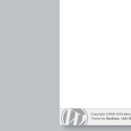
Copyright ©2009-2024 jdtech
Theme by
NeoEase
. Valid
X