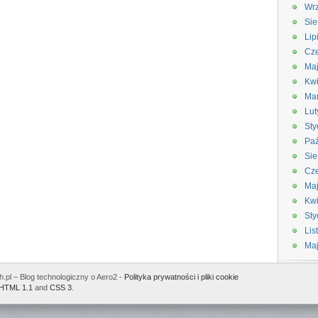
Wrz
Sie
Lip
Cze
Maj
Kwi
Ma
Lut
Sty
Paź
Sie
Cze
Ma
Kwi
Sty
Lis
Ma
.pl – Blog technologiczny o Aero2 -
Polityka prywatności i pliki cookie
HTML 1.1
and
CSS 3
.