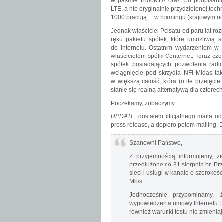
w paśmie 1800MHz oraz, po podpisaniu 
LTE, a nie oryginalnie przydzielonej te
1000 pracują… w roamingu (krajowym oc
Jednak właściciel Polsatu od paru lat r
ręku pakietu spółek, które umożliwią
do Internetu. Ostatnim wydarzeniem w t
właścicielem spółki Centernet. Teraz cz
spółek posiadających pozwolenia radi
wciągnięcie pod skrzydła NFI Midas tak
w większą całość, która (o ile przejęci
stanie się realną alternatywą dla czter
Poczekamy, zobaczymy…
UPDATE:
dostałem oficjalnego maila od
press release, a dopiero potem mailing.
Szanowni Państwo,
Z przyjemnością informujemy, ż
przedłużone do 31 sierpnia br. P
sieci i usługi w kanale o szeroko
Mb/s.
Jednocześnie przypominamy,
wypowiedzenia umowy Internetu L
również warunki testu nie zmieniaj