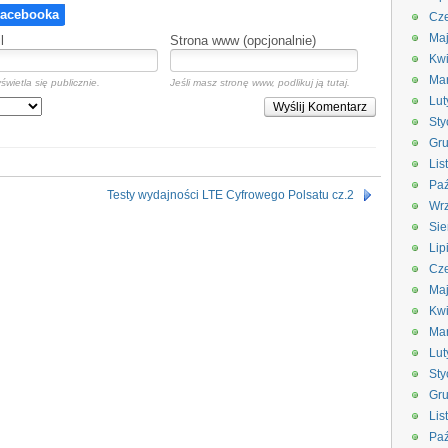
Cze
Ma
l
Strona www (opcjonalnie)
Kwi
Ma
świetla się publicznie.
Jeśli masz stronę www, podlikuj ją tutaj.
Lut
Wyślij Komentarz
Sty
Gru
Lis
Paź
Testy wydajności LTE Cyfrowego Polsatu cz.2
Wrz
Sie
Lip
Cze
Ma
Kwi
Ma
Lut
Sty
Gru
Lis
Paź