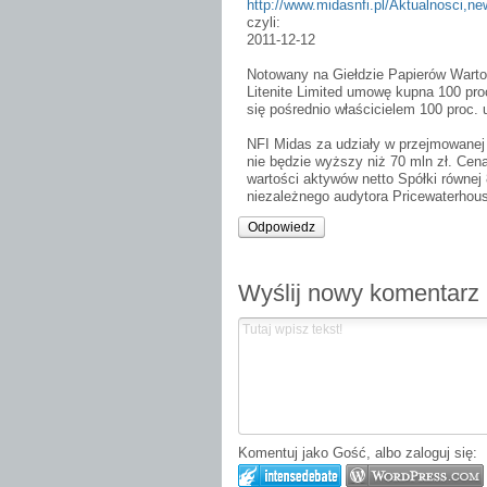
http://www.midasnfi.pl/Aktualnosci,n
czyli:
2011-12-12
Notowany na Giełdzie Papierów Warto
Litenite Limited umowę kupna 100 proc
się pośrednio właścicielem 100 proc. 
NFI Midas za udziały w przejmowanej 
nie będzie wyższy niż 70 mln zł. Cen
wartości aktywów netto Spółki równej
niezależnego audytora Pricewaterhou
Odpowiedz
Wyślij nowy komentarz
Komentuj jako Gość, albo zaloguj się: