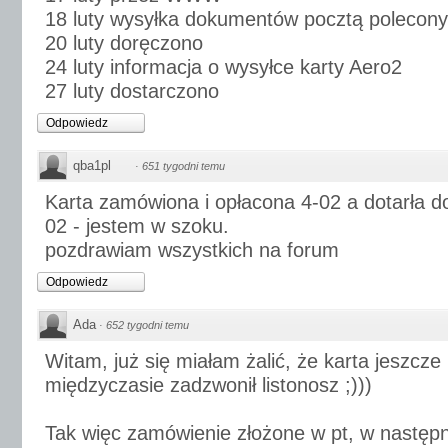
18 luty wysyłka dokumentów pocztą polecony
20 luty doręczono
24 luty informacja o wysyłce karty Aero2
27 luty dostarczono
Odpowiedz
qba1pl
·
651 tygodni temu
Karta zamówiona i opłacona 4-02 a dotarła do 
02 - jestem w szoku.
pozdrawiam wszystkich na forum
Odpowiedz
Ada
·
652 tygodni temu
Witam, już się miałam żalić, że karta jeszcze 
międzyczasie zadzwonił listonosz ;)))
Tak więc zamówienie złożone w pt, w następny