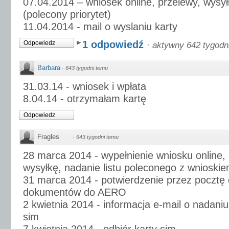
07.04.2014 – wniosek online, przelewy, wys
(polecony priorytet)
11.04.2014 - mail o wyslaniu karty
1 odpowiedź
Odpowiedz
·
aktywny 642 tygodn
Barbara
·
643 tygodni temu
31.03.14 - wniosek i wpłata
8.04.14 - otrzymałam kartę
Odpowiedz
Fragles
·
643 tygodni temu
28 marca 2014 - wypełnienie wniosku online, o
wysyłkę, nadanie listu poleconego z wnioski
31 marca 2014 - potwierdzenie przez pocztę 
dokumentów do AERO
2 kwietnia 2014 - informacja e-mail o nadani
sim