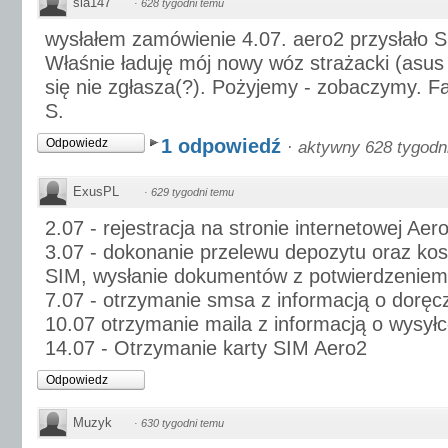
sla147
·
628 tygodni temu
wysłałem zamówienie 4.07. aero2 przysłało S
Właśnie ładuję mój nowy wóz strażacki (asus 
się nie zgłasza(?). Pożyjemy - zobaczymy. Fa
S.
1 odpowiedź
Odpowiedz
·
aktywny 628 tygodn
ExusPL
·
629 tygodni temu
2.07 - rejestracja na stronie internetowej Aer
3.07 - dokonanie przelewu depozytu oraz kosz
SIM, wysłanie dokumentów z potwierdzeniem
7.07 - otrzymanie smsa z informacją o doręc
10.07 otrzymanie maila z informacją o wysył
14.07 - Otrzymanie karty SIM Aero2
Odpowiedz
Muzyk
·
630 tygodni temu