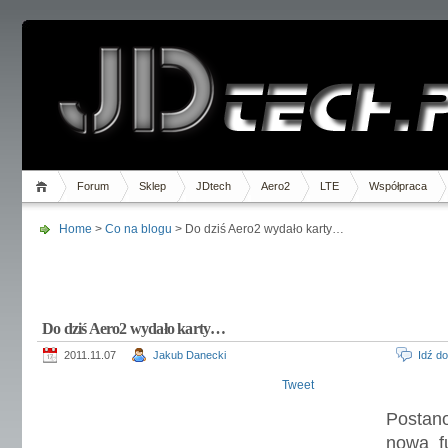
Forum
Sklep
JDtech
Aero2
LTE
Współpraca
Home
>
Co na blogu
> Do dziś Aero2 wydało karty…
Do dziś Aero2 wydało karty…
2011.11.07
Jakub Danecki
Idź d
Tweet
Postan
nową f