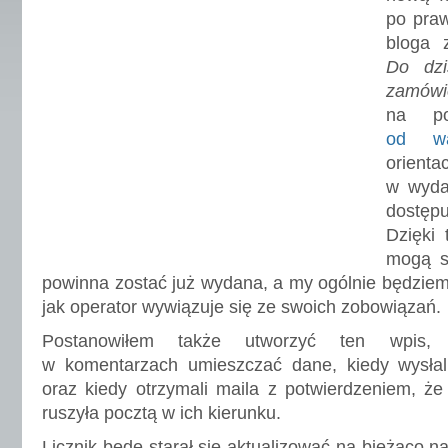
po praw
bloga z
Do dzi
zamów
na p
od 
orie
w wyda
dostęp
Dzięki
mogą sp
powinna zostać już wydana, a my ogólnie będziemy
jak operator wywiązuje się ze swoich zobowiązań.
Postanowiłem także utworzyć ten wpis,
w komentarzach umieszczać dane, kiedy wysłal
oraz kiedy otrzymali maila z potwierdzeniem, że
ruszyła pocztą w ich kierunku.
Licznik będę starał się aktualizować na bieżąco 