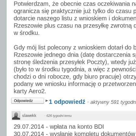
Potwierdzam, że obecnie czas oczekiwania n
ogranicza się praktycznie już tylko do czasu
dotarcie naszego listu z wnioskiem i dokume
Rzeszowie plus czasu na przesyłkę zwrotną d
w środku.
Gdy mój list polecony z wnioskiem dotarł do 
Rzeszowie jednego dnia (datę dostarczenia 
stronę śledzenia przesyłek Poczty), wtedy ju
(było to w środku tygodnia, a więc z pewnośc
chodzi o dni robocze, gdy biuro pracuje) otr
podany we wniosku informację o przetworzeni
karty Aero2.
1 odpowiedź
Odpowiedz
·
aktywny 591 tygodn
slawekk
·
626 tygodni temu
29.07.2014 - wpłata na konto BDI
30.07.2014 - wysłanie kompletu dokumentów