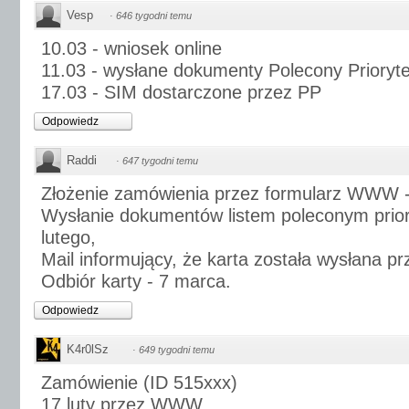
Vesp
·
646 tygodni temu
10.03 - wniosek online
11.03 - wysłane dokumenty Polecony Prioryte
17.03 - SIM dostarczone przez PP
Odpowiedz
Raddi
·
647 tygodni temu
Złożenie zamówienia przez formularz WWW -
Wysłanie dokumentów listem poleconym prio
lutego,
Mail informujący, że karta została wysłana p
Odbiór karty - 7 marca.
Odpowiedz
K4r0lSz
·
649 tygodni temu
Zamówienie (ID 515xxx)
17 luty przez WWW