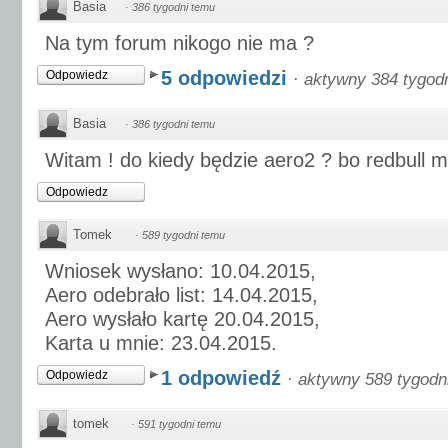
Basia
·
386 tygodni temu
Na tym forum nikogo nie ma ?
5 odpowiedzi
Odpowiedz
·
aktywny 384 tygod
Basia
·
386 tygodni temu
Witam ! do kiedy będzie aero2 ? bo redbull m
Odpowiedz
Tomek
·
589 tygodni temu
Wniosek wysłano: 10.04.2015,
Aero odebrało list: 14.04.2015,
Aero wysłało kartę 20.04.2015,
Karta u mnie: 23.04.2015.
1 odpowiedź
Odpowiedz
·
aktywny 589 tygodn
tomek
·
591 tygodni temu