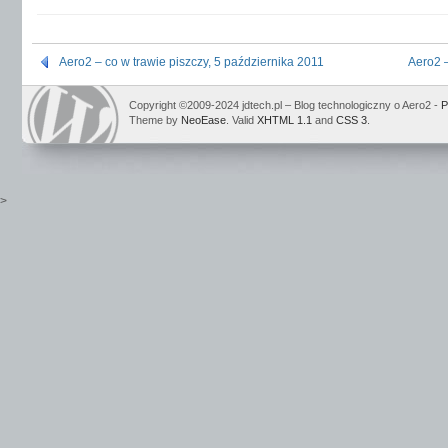
Aero2 – co w trawie piszczy, 5 października 2011
Aero2 
Copyright ©2009-2024 jdtech.pl – Blog technologiczny o Aero2 -
P
Theme by
NeoEase
. Valid
XHTML 1.1
and
CSS 3
.
>