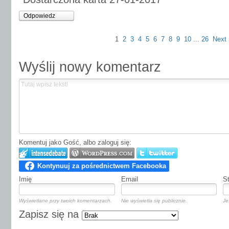
Odpowiedz
1
2
3
4
5
6
7
8
9
10
...
26
Next 
Wyślij nowy komentarz
Komentuj jako Gość, albo zaloguj się:
Imię
Email
S
Wyświetlane przy twoich komentarzach.
Nie wyświetla się publicznie.
Je
Zapisz się na