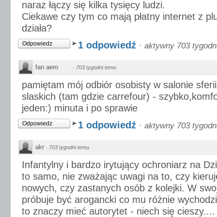
naraz łączy się kilka tysięcy ludzi.
Ciekawe czy tym co mają płatny internet z pl
działa?
1 odpowiedź
Odpowiedz
·
aktywny 703 tygodn
fan aero
·
703 tygodni temu
pamiętam mój odbiór osobisty w salonie sfer
slaskich (tam gdzie carrefour) - szybko,kom
jeden:) minuta i po sprawie
1 odpowiedź
Odpowiedz
·
aktywny 703 tygodn
akr
·
703 tygodni temu
Infantylny i bardzo irytujący ochroniarz na Dz
to samo, nie zważając uwagi na to, czy kieru
nowych, czy zastanych osób z kolejki. W swoj
próbuje być arogancki co mu różnie wychodzi 
to znaczy mieć autorytet - niech się cieszy...