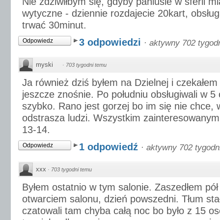
Nie zdziwiłbym się, gdyby paniusie w sferii mi
wytyczne - dziennie rozdajecie 20kart, obsłu
trwać 30minut.
3 odpowiedzi
Odpowiedz
·
aktywny 702 tygod
myski
·
703 tygodni temu
Ja również dziś byłem na Dzielnej i czekałem
jeszcze znośnie. Po południu obsługiwali w 5
szybko. Rano jest gorzej bo im się nie chce, 
odstrasza ludzi. Wszystkim zainteresowanym 
13-14.
1 odpowiedź
Odpowiedz
·
aktywny 702 tygodn
xxx
·
703 tygodni temu
Byłem ostatnio w tym salonie. Zaszedłem pół
otwarciem salonu, dzień powszedni. Tłum stał 
czatowali tam chyba całą noc bo było z 15 os