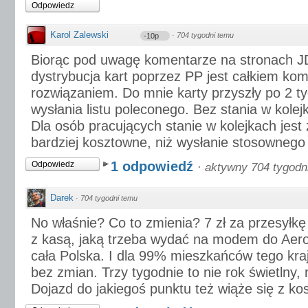
Odpowiedz
Karol Zalewski
·
704 tygodni temu
-10p
Biorąc pod uwagę komentarze na stronach J
dystrybucja kart poprzez PP jest całkiem ko
rozwiązaniem. Do mnie karty przyszły po 2 t
wysłania listu poleconego. Bez stania w kolejk
Dla osób pracujących stanie w kolejkach jes
bardziej kosztowne, niż wysłanie stosownego l
1 odpowiedź
Odpowiedz
·
aktywny 704 tygodn
Darek
·
704 tygodni temu
No właśnie? Co to zmienia? 7 zł za przesyłkę
z kasą, jaką trzeba wydać na modem do Aer
cała Polska. I dla 99% mieszkańców tego kraj
bez zmian. Trzy tygodnie to nie rok świetlny
Dojazd do jakiegoś punktu też wiąże się z ko