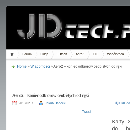
Forum
Sklep
JDtech
Aero2
LTE
Współpraca
Home
>
Wiadomości
> Aero2 – koniec odbiorów osobistych od ręki
Aero2 – koniec odbiorów osobistych od ręki
2013.02.09
Jakub Danecki
Idź d
Tweet
Karty 
do be