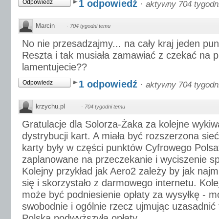
1 odpowiedź
Odpowiedz
·
aktywny 704 tygodn
Marcin
·
704 tygodni temu
No nie przesadzajmy... na cały kraj jeden punk
Reszta i tak musiała zamawiać z czekać na p
lamentujecie??
1 odpowiedź
Odpowiedz
·
aktywny 704 tygodn
krzychu.pl
·
704 tygodni temu
Gratulacje dla Solorza-Żaka za kolejne wyki
dystrybucji kart. A miała być rozszerzona sieć 
karty były w części punktów Cyfrowego Polsat
zaplanowane na przeczekanie i wyciszenie s
Kolejny przykład jak Aero2 zależy by jak najm
się i skorzystało z darmowego internetu. Ko
może być podniesienie opłaty za wysyłkę - m
swobodnie i ogólnie rzecz ujmując uzasadnić 
Polska podwyższyła opłaty...