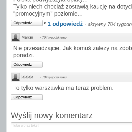
Tylko niech chociaż zostawią kaucję na dot
"promocyjnym" poziomie...
1 odpowiedź
Odpowiedz
·
aktywny 704 tygodn
Marcin
·
704 tygodni temu
Nie przesadzajcie. Jak komuś zależy na zdoby
poradzi.
Odpowiedz
jejejeje
·
704 tygodni temu
To tylko warszawka ma teraz problem.
Odpowiedz
Wyślij nowy komentarz