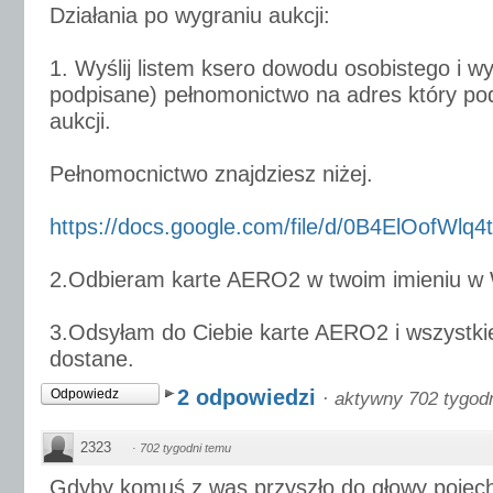
Działania po wygraniu aukcji:
1. Wyślij listem ksero dowodu osobistego i wy
podpisane) pełnomonictwo na adres który po
aukcji.
Pełnomocnictwo znajdziesz niżej.
https://docs.google.com/file/d/0B4ElOofWlq4t
2.Odbieram karte AERO2 w twoim imieniu w
3.Odsyłam do Ciebie karte AERO2 i wszystki
dostane.
2 odpowiedzi
Odpowiedz
·
aktywny 702 tygod
2323
·
702 tygodni temu
Gdyby komuś z was przyszło do głowy pojec