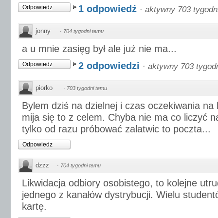
1 odpowiedź
Odpowiedz
·
aktywny 703 tygodn
jonny
·
704 tygodni temu
a u mnie zasięg był ale już nie ma...
2 odpowiedzi
Odpowiedz
·
aktywny 703 tygod
piorko
·
703 tygodni temu
Bylem dziś na dzielnej i czas oczekiwania na 
mija się to z celem. Chyba nie ma co liczyć n
tylko od razu próbować zalatwic to poczta...
Odpowiedz
dzzz
·
704 tygodni temu
Likwidacja odbiory osobistego, to kolejne utr
jednego z kanałów dystrybucji. Wielu student
kartę.