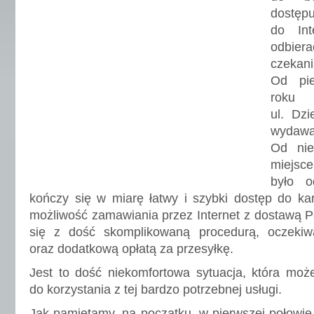
dostęp
do Int
odbie
czekani
Od pi
roku 
ul. Dzi
wyda
Od nie
miejsce
było o
kończy się w miarę łatwy i szybki dostęp do ka
możliwość zamawiania przez Internet z dostawą P
się z dość skomplikowaną procedurą, oczekiw
oraz dodatkową opłatą za przesyłkę.
Jest to dość niekomfortowa sytuacja, która moż
do korzystania z tej bardzo potrzebnej usługi.
Jak pamiętamy, na początku, w pierwszej połowie