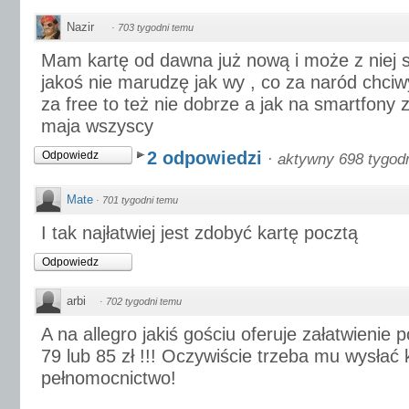
Nazir
·
703 tygodni temu
Mam kartę od dawna już nową i może z niej s
jakoś nie marudzę jak wy , co za naród chciwy
za free to też nie dobrze a jak na smartfony z
maja wszyscy
2 odpowiedzi
Odpowiedz
·
aktywny 698 tygod
Mate
·
701 tygodni temu
I tak najłatwiej jest zdobyć kartę pocztą
Odpowiedz
arbi
·
702 tygodni temu
A na allegro jakiś gościu oferuje załatwienie 
79 lub 85 zł !!! Oczywiście trzeba mu wysłać 
pełnomocnictwo!