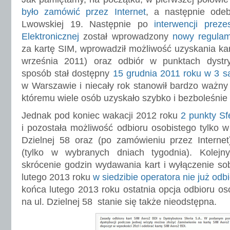
było zamówić przez Internet
, a następnie odeb
Lwowskiej 19. Następnie po
interwencji prez
Elektronicznej
został wprowadzony
nowy regulam
za kartę SIM, wprowadził możliwość uzyskania kar
września 2011) oraz odbiór w punktach dystry
sposób stał dostępny
15 grudnia 2011 roku w 3 sa
w Warszawie i niecały rok stanowił bardzo ważny k
któremu wiele osób uzyskało szybko i bezboleśnie d
Jednak pod koniec wakacji 2012 roku
2 punkty Sf
i pozostała możliwość odbioru osobistego tylko w
Dzielnej 58 oraz (po zamówieniu przez Internet
(tylko w wybranych dniach tygodnia). Kolejn
skrócenie godzin wydawania kart i wyłączenie s
lutego 2013 roku
w siedzibie operatora nie już odbi
końca lutego 2013 roku ostatnia opcja odbioru oso
na ul. Dzielnej 58 stanie się także nieodstępna.