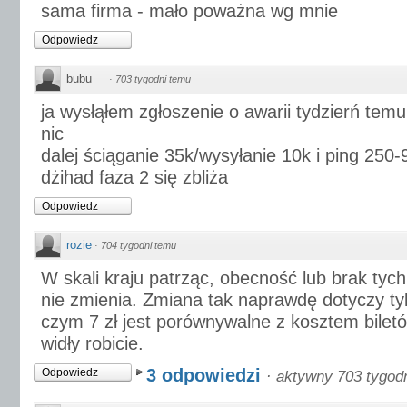
sama firma - mało poważna wg mnie
Odpowiedz
bubu
·
703 tygodni temu
ja wysłąłem zgłoszenie o awarii tydzierń tem
nic
dalej ściąganie 35k/wysyłanie 10k i ping 250-
dżihad faza 2 się zbliża
Odpowiedz
rozie
·
704 tygodni temu
W skali kraju patrząc, obecność lub brak tyc
nie zmienia. Zmiana tak naprawdę dotyczy ty
czym 7 zł jest porównywalne z kosztem biletó
widły robicie.
3 odpowiedzi
Odpowiedz
·
aktywny 703 tygod