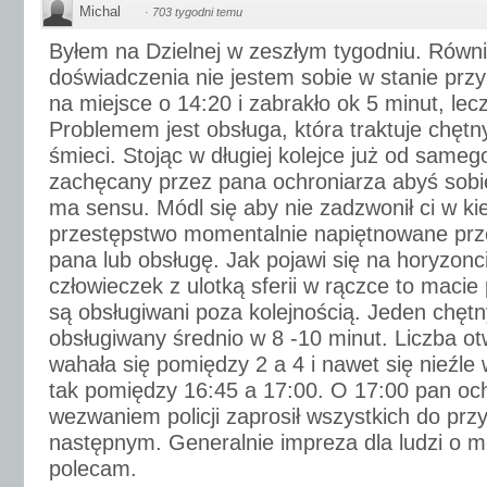
Michal
·
703 tygodni temu
Byłem na Dzielnej w zeszłym tygodniu. Równ
doświadczenia nie jestem sobie w stanie prz
na miejsce o 14:20 i zabrakło ok 5 minut, lec
Problemem jest obsługa, która traktuje chętn
śmieci. Stojąc w długiej kolejce już od sameg
zachęcany przez pana ochroniarza abyś sobie
ma sensu. Módl się aby nie zadzwonił ci w kie
przestępstwo momentalnie napiętnowane pr
pana lub obsługę. Jak pojawi się na horyzon
człowieczek z ulotką sferii w rączce to macie
są obsługiwani poza kolejnością. Jeden chętn
obsługiwany średnio w 8 -10 minut. Liczba o
wahała się pomiędzy 2 a 4 i nawet się nieźle 
tak pomiędzy 16:45 a 17:00. O 17:00 pan oc
wezwaniem policji zaprosił wszystkich do przy
następnym. Generalnie impreza dla ludzi o 
polecam.