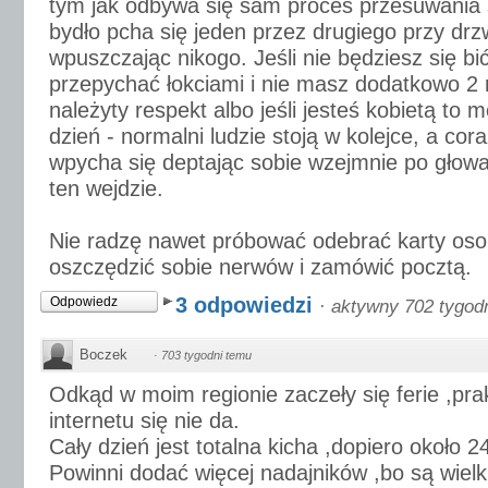
tym jak odbywa się sam proces przesuwania si
bydło pcha się jeden przez drugiego przy drz
wpuszczając nikogo. Jeśli nie będziesz się bić
przepychać łokciami i nie masz dodatkowo 
należyty respekt albo jeśli jesteś kobietą to 
dzień - normalni ludzie stoją w kolejce, a cor
wpycha się deptając sobie wzejmnie po głowac
ten wejdzie.
Nie radzę nawet próbować odebrać karty osobi
oszczędzić sobie nerwów i zamówić pocztą.
3 odpowiedzi
Odpowiedz
·
aktywny 702 tygod
Boczek
·
703 tygodni temu
Odkąd w moim regionie zaczeły się ferie ,pra
internetu się nie da.
Cały dzień jest totalna kicha ,dopiero około 24
Powinni dodać więcej nadajników ,bo są wielk