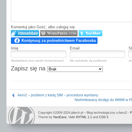
Komentuj jako Gość, albo zaloguj się:
Imię
Email
S
Wyświetlane przy twoich komentarzach.
Nie wyświetla się publicznie.
Je
Zapisz się na
Aero2 – problem z kartą SIM – procedura wymiany
Nielimitowany dostęp do WWW w Pl
Copyright ©2009-2024 jdtech.pl – Blog technologiczny o Aero2 -
P
Theme by
NeoEase
. Valid
XHTML 1.1
and
CSS 3
.