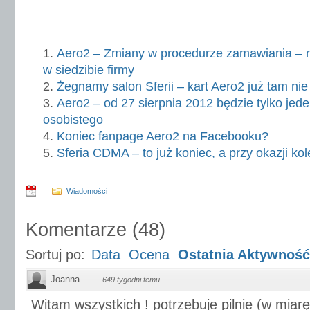
Aero2 – Zmiany w procedurze zamawiania – n
w siedzibie firmy
Żegnamy salon Sferii – kart Aero2 już tam ni
Aero2 – od 27 sierpnia 2012 będzie tylko jed
osobistego
Koniec fanpage Aero2 na Facebooku?
Sferia CDMA – to już koniec, a przy okazji ko
Wiadomości
Komentarze
(
48
)
Sortuj po:
Data
Ocena
Ostatnia Aktywność
Joanna
·
649 tygodni temu
Witam wszystkich ! potrzebuje pilnie (w miar