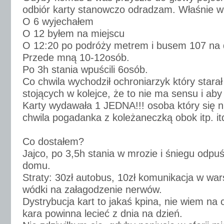
odbiór karty stanowczo odradzam. Właśnie w
O 6 wyjechałem
O 12 byłem na miejscu
O 12:20 po podróży metrem i busem 107 na d
Przede mną 10-12osób.
Po 3h stania wpuścili 6osób.
Co chwila wychodził ochroniarzyk który stara
stojących w kolejce, że to nie ma sensu i aby 
Karty wydawała 1 JEDNA!!! osoba który się ni
chwila pogadanka z koleżaneczką obok itp. it
Co dostałem?
Jajco, po 3,5h stania w mrozie i śniegu odpuś
domu.
Straty: 30zł autobus, 10zł komunikacja w war
wódki na załagodzenie nerwów.
Dystrybucja kart to jakaś kpina, nie wiem na 
kara powinna lecieć z dnia na dzień.