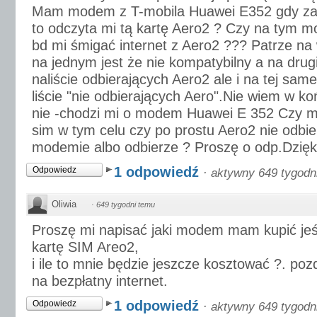
Mam modem z T-mobila Huawei E352 gdy za
to odczyta mi tą kartę Aero2 ? Czy na tym
bd mi śmigać internet z Aero2 ??? Patrze n
na jednym jest że nie kompatybilny a na dru
naliście odbierających Aero2 ale i na tej sam
liście "nie odbierających Aero".Nie wiem w k
nie -chodzi mi o modem Huawei E 352 Czy 
sim w tym celu czy po prostu Aero2 nie odbi
modemie albo odbierze ? Proszę o odp.Dzięk
1 odpowiedź
Odpowiedz
·
aktywny 649 tygodn
Oliwia
·
649 tygodni temu
Proszę mi napisać jaki modem mam kupić jeś
kartę SIM Areo2,
i ile to mnie będzie jeszcze kosztować ?. po
na bezpłatny internet.
1 odpowiedź
Odpowiedz
·
aktywny 649 tygodn