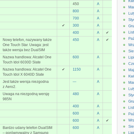
Kwi
450
A
Ma
800
A
Lut
700
A
Sty
✔
300
A
Gru
Lis
400
A
✔
Paź
Nowy telefon, nazywany także
450
A
✔
One Touch Star. Uwaga: jest
Wrz
także wersja bez DualSIM
Sie
Nazwa handlowa: Alcatel One
600
A
Lip
Touch Idol 6030D Slate
Cze
Nazwa handlowa: Alcatel One
✔
1150
A
Ma
Touch Idol X 6040D Slate
Kwi
Jest także wersja niezgodna
—
A
Ma
z Aero2.
Lut
Uwaga na niezgodną wersję
480
A
Sty
985N
Gru
400
A
Lis
600
A
Paź
Wrz
600
A
✔
Sie
Bardzo udany telefon DualSIM
600
A
– porównywalny z Samsung
Lip