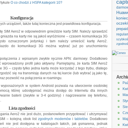
capt
rtykule
O co chodzi z HSPA kategorii 10?
darmo
Huawe
Konfiguracja
koniec
oczek
ch urządzeń, także tutaj konieczna jest prawidłowa konfiguracja.
prepai
rtę SIM Aero2 w odpowiednim gnieździe karty SIM. Należy sprawdzić
regula
m gniazda na karty nie są jakoś wyróżnione – czasem komunikacja 3G
szybko
ęsto oznaczonym jedynką) i tam należy umieścić kartę Aero2.
zgodno
niazdo do komunikacji 3G można wybrać już po uruchomieniu
l połączenia z wpisanym zwykle ręcznie APN:
darmowy
. Dodatkowo
 wprowadzony profil jako aktywny. Pamiętajmy, że karta SIM Aero2
e 3G – często tylko jedna karta może korzystać z tego trybu, dlatego
odzić się na transmisję danych na tej karcie (lub wybrać ją jako tę,
Arch
 oraz pozwolić na połączenia w roamingu.
Paź
w wyposażonych w system Android pozwala na utworzenie osobistej
Kwi
pomocą której udostępniać można dostęp do Internetu dla innych
Ma
wanie baterii (zwykle w 3-4 godziny) i nagrzewanie się telefonu,
.
Sty
Sie
Lista zgodności
Cze
ania Aero2 nie jest dużo, postanowiłem przygotować i utrzymywać
SIM – kolejną obok list
zgodnych modemów
i
tabletów
. Dodatkowo
Ma
eń nie jest dostępna w katalogach takich, jak gsmarena, jednak
Kwi