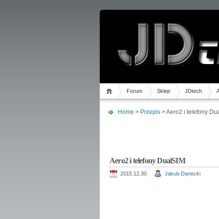
Forum
Sklep
JDtech
Home
>
Przepis
> Aero2 i telefony Du
Aero2 i telefony DualSIM
2015.12.30
Jakub Danecki