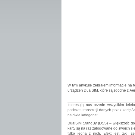
W tym artykule zebrałem informacje na t
urządzeń DualSIM, które są zgodne z Ae
Interesują nas przede wszystkim telefo
podczas transmisji danych przez kartę A
na dwie kategorie:
DualSIM StandBy (DSS) – większość dos
karty są na raz zalogowane do swoich sie
tylko jedna z nich. Efekt jest taki,