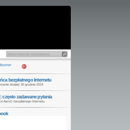
ńca bezpłatnego Internetu
stanie działać 30 grudnia 2024
: często zadawane pytania
e Aero2 i bezpłatnego Internetu
book