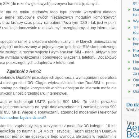
gru
ę SIM (do rozmów głosowych) przerywa transmisję danych.
Dar
nie ma na rynku telefonów tego typu przede wszystkim dlatego,
na 
ę w jednej obudowie dwóch niezależnych modułów komórkowych
Wyc
oraz krótszy czas pracy na baterii. Poza tym DSS i tak jest w pełni
TP-
ż rzadko jednocześnie rozmawiamy i przeglądamy strony internetowe
rou
Plu
specjalne ramki z układem elektronicznym, w których umieszczamy
kon
wycięte) i umieszczamy w pojedynczym gnieździe SIM standardowego
Pro
zie zastępuje ręczne wyjęcie i wymianę kart SIM – nadal aktywna jest
MHz
zwykle wymaga wyłączenia i ponownego włączenia telefonu. Dodatkowo
Hua
aca poszczególnych adapterów z telefonami.
Ora
Zgodność z Aero2
za 
lefonów DualSIM pozostaje ich zgodność z wymaganiami operatora
Ora
 obsługa sieci 3G. Ciągle większość telefonów DualSIM to proste
z p
homimy, po drugie korzystanie w nich z dostępu do Internetu może nie
Ora
nkcjonalność przeglądarki internetowej.
ować w technologii UMTS paśmie 900 MHz. To także poważne
Do dz
w jest produkowana na rynki dalekowschodnie i zamiast pasma 900
W tej ch
ość 850 MHz. Więcej o sprawdzaniu zgodności modemów i telefonów
n lub modem będzie działał?
Tagi
Ae
laminie zapis dotyczący korzystania z modułów 3G kategorii 10 lub
prędkością co najmniej 14 Mbit/s i szybciej. Takich urządzeń DualSIM
Bez
operator jednak nie egzekwuje tego wymogu, ale zapis w regulaminie