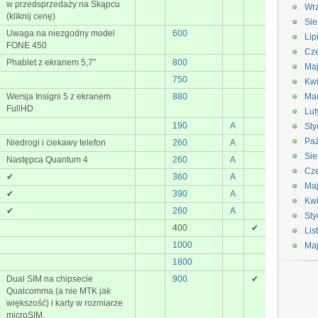
w przedsprzedaży na Skąpcu
Wrz
(kliknij cenę)
Sie
Uwaga na niezgodny model
600
Lip
FONE 450
Cze
Phablet z ekranem 5,7″
800
Maj
750
Kwi
Wersja Insigni 5 z ekranem
880
Ma
FullHD
Lut
190
A
Sty
Paź
Niedrogi i ciekawy telefon
260
A
Sie
Następca Quantum 4
260
A
Cze
✔
360
A
Ma
✔
390
A
Kwi
✔
260
A
Sty
400
✔
Lis
1000
Ma
1800
Dual SIM na chipsecie
900
✔
Qualcomma (a nie MTK jak
większość) i karty w rozmiarze
microSIM.