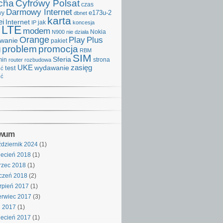
cha
Cyfrowy Polsat
czas
Darmowy Internet
e173u-2
wy
dbnet
karta
i
Internet
IP
jak
koncesja
LTE
modem
Nokia
N900
nie działa
Orange
Play
Plus
iwanie
pakiet
problem
promocja
d
RBM
SIM
Sferia
min
strona
router
rozbudowa
UKE
wydawanie
zasięg
test
ść
ść
iwum
dziernik 2024
(1)
ecień 2018
(1)
rzec 2018
(1)
czeń 2018
(2)
rpień 2017
(1)
rwiec 2017
(3)
j 2017
(1)
ecień 2017
(1)