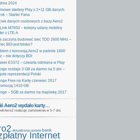
dnia 2024
mowe startery Play z 2+11 GB danych
rok – Starter Fana
iek danych osobowych z bazy Aero2
Link M7650 – kolejny udany mobilny
ter z LTE-A
s zaczyna budować sieć TDD 2600 MHz –
iec BDI jest blisko?
blem z koncesją Aero2 w paśmie 1800
 – nie dotyczy BDI
wei E3372 – czwarta odmiana w Play
nge rozdaje 3 GB za darmo na 5 dni –
gole reprezentacji Polski
nge Free na Kartę czerwiec 2017
romocją 1410 GB
nge – 5GB za darmo na majówkę 2017
iś Aero2 wydało karty…
wili Aero2 realizuje zamówienia w 5-7 dni.
ro2
bank
aktualizacja
awaria
płatny Internet