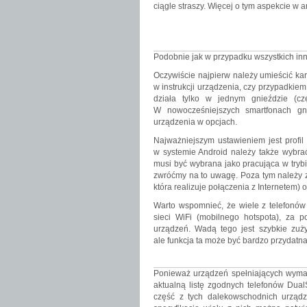
ciągle straszy. Więcej o tym aspekcie w a
Podobnie jak w przypadku wszystkich inny
Oczywiście najpierw należy umieścić ka
w instrukcji urządzenia, czy przypadkie
działa tylko w jednym gnieździe (cz
W nowocześniejszych smartfonach g
urządzenia w opcjach.
Najważniejszym ustawieniem jest profi
w systemie Android należy także wybrać
musi być wybrana jako pracująca w trybi
zwróćmy na to uwagę. Poza tym należy zg
która realizuje połączenia z Internetem)
Warto wspomnieć, że wiele z telefonó
sieci WiFi (mobilnego hotspota), za 
urządzeń. Wadą tego jest szybkie zuży
ale funkcja ta może być bardzo przydatna
Ponieważ urządzeń spełniających wymag
aktualną listę zgodnych telefonów Dual
część z tych dalekowschodnich urządz