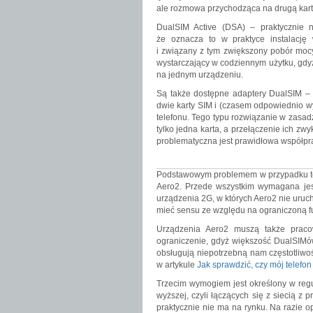
ale rozmowa przychodząca na drugą kart
DualSIM Active (DSA) – praktycznie 
że oznacza to w praktyce instalacj
i związany z tym zwiększony pobór mocy 
wystarczający w codziennym użytku, gdy
na jednym urządzeniu.
Są także dostępne adaptery DualSIM – 
dwie karty SIM i (czasem odpowiednio 
telefonu. Tego typu rozwiązanie w zasad
tylko jedna karta, a przełączenie ich 
problematyczna jest prawidłowa współpr
Podstawowym problemem w przypadku te
Aero2. Przede wszystkim wymagana jest
urządzenia 2G, w których Aero2 nie uruc
mieć sensu ze względu na ograniczoną fu
Urządzenia Aero2 muszą także prac
ograniczenie, gdyż większość DualSIMó
obsługują niepotrzebną nam częstotliw
w artykule
Jak sprawdzić, czy mój telefo
Trzecim wymogiem jest określony w regu
wyższej, czyli łączących się z siecią z 
praktycznie nie ma na rynku. Na razie 