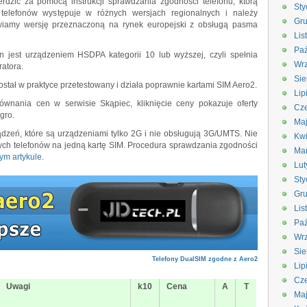
rdzić za pomocą instrukcji sprawdzania zgodności telefonu, którą
Sty
 telefonów występuje w różnych wersjach regionalnych i należy
Gru
iamy wersję przeznaczoną na rynek europejski z obsługą pasma
Lis
Paź
on jest urządzeniem HSDPA kategorii 10 lub wyższej, czyli spełnia
Wrz
atora.
Sie
stał w praktyce przetestowany i działa poprawnie kartami SIM Aero2.
Lip
ównania cen w serwisie Skąpiec, kliknięcie ceny pokazuje oferty
Cze
egro.
Ma
zeń, które są urządzeniami tylko 2G i nie obsługują 3G/UMTS. Nie
Kwi
łych telefonów na jedną kartę SIM. Procedura sprawdzania zgodności
Ma
ym artykule
.
Lut
Sty
Gru
Lis
Paź
Wrz
Sie
Telefony DualSIM zgodne z Aero2
Lip
Cze
Uwagi
k10
Cena
A
T
Ma