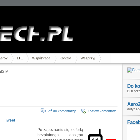
Aero2
LTE
Współpraca
Kontakt
Wesprzyj
alSIM
Do ko
BDI prze
Aero2
dotycząc
Idź do komentarzy
Zostaw komentarz
Tweet
Face
Po zapoznaniu się z ofertą
bezpłatnego dostępu