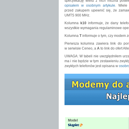
specyfikację wielu z nich można potwie
opisałem w osobnym artykule
. Wiele
przed zakupem upewnić się, że zamaw
UMTS 900 MHz.
Kolumna
k10
informuje, że dany telef
wszystkie wymagania regulaminowe oper
Kolumna
T
informuje o tym, czy modem zo
Pierwsza kolumna zawiera link do por
w serwisie Ceneo, a
A
to link do ofert All
UWAGA: W tabeli nie uwzględniłem urząd
ma i nie będzie w tym zestawieniu zwyk
zwykłych telefonów jest opisana w
osobn
Model