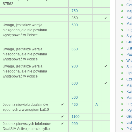
S7562
Cze
750
Ma
Kwi
350
✔
Ma
Uwaga, jest także wersja
500
Lut
niezgodna, ale nie powinna
występować w Polsce
Sty
Gru
Lis
Uwaga, jest także wersja
650
niezgodna, ale nie powinna
Paź
występować w Polsce
Wrz
Uwaga, jest także wersja
900
✔
Sie
niezgodna, ale nie powinna
Lip
występować w Polsce
Cze
600
✔
Ma
Kwi
500
Ma
Lut
Jeden z niewielu dualsimów
✔
460
A
zgodnych z wymogiem kat10
Sty
Gru
✔
1100
Lis
Jeden z pierwszych telefonów
✔
999
DualSIM Active, na razie tylko
Paź