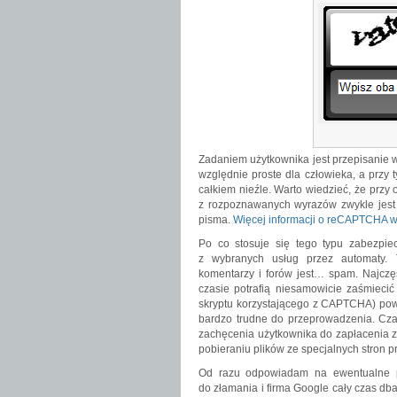
Zadaniem użytkownika jest przepisanie w
względnie proste dla człowieka, a przy
całkiem nieźle. Warto wiedzieć, że prz
z rozpoznawanych wyrazów zwykle jest 
pisma.
Więcej informacji o reCAPTCHA w
Po co stosuje się tego typu zabezpie
z wybranych usług przez automaty. 
komentarzy i forów jest… spam. Najczęś
czasie potrafią niesamowicie zaśmiecić
skryptu korzystającego z CAPTCHA) powo
bardzo trudne do przeprowadzenia. Czas
zachęcenia użytkownika do zapłacenia z
pobieraniu plików ze specjalnych stron p
Od razu odpowiadam na ewentualne p
do złamania i firma Google cały czas dba 