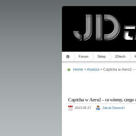
Forum
Sklep
JDtech
Home
>
Analiza
> Captcha w Aero2 – 
Captcha w Aero2 – co wiemy, czego 
2013.05.27
Jakub Danecki