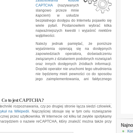
zastosowania kodów
CAPTCHA
(nazywanych
slangowo przeze mnie
kapciem
) w usłudze
bezpłatnego dostępu do Internetu pojawiło się
wiele pytań. Postanowiłem wybrać kilka
najważniejszych kwestii i wyjaśnić niektóre
wątpliwości.
Należy jednak pamiętać, że poniższe
wyjaśnienia opierają się na dostępnych
zapowiedziach operatora, doświadczeniu
związanym z działaniem podobnych rozwiązań
oraz innych dostępnych źródłach informacji.
Dopóki operator nie uruchomi tego utrudnienia
nie będziemy mieli pewności co do sposobu
jego zaimplementowania, ani faktycznego
Co to jest CAPTCHA?
echniki rozpoznawania, czy po drugiej stronie łącza siedzi człowiek,
ykuł na Wikipedii
. Najczęściej stosuje się w tym celu rozwiązanie
cznej przez użytkownika. W Internecie od kilku lat zwykle spotykamy
 narzędziem o nazwie reCAPTCHA, który znaleźć można także przy
Najn
Kon