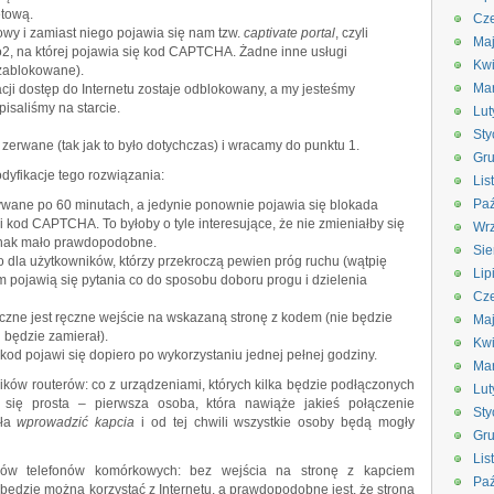
etową.
Cze
wy i zamiast niego pojawia się nam tzw.
captivate portal
, czyli
Ma
o2, na której pojawia się kod CAPTCHA. Żadne inne usługi
Kwi
 zablokowane).
Ma
cji dostęp do Internetu zostaje odblokowany, a my jesteśmy
pisaliśmy na starcie.
Lut
Sty
zerwane (tak jak to było dotychczas) i wracamy do punktu 1.
Gru
yfikacje tego rozwiązania:
Lis
Paź
ywane po 60 minutach, a jedynie ponownie pojawia się blokada
i kod CAPTCHA. To byłoby o tyle interesujące, że nie zmieniałby się
Wrz
ednak mało prawdopodobne.
Sie
 dla użytkowników, którzy przekroczą pewien próg ruchu (wątpię
Lip
m pojawią się pytania co do sposobu doboru progu i dzielenia
Cze
czne jest ręczne wejście na wskazaną stronę z kodem (nie będzie
Ma
h będzie zamierał).
Kwi
od pojawi się dopiero po wykorzystaniu jednej pełnej godziny.
Ma
ików routerów: co z urządzeniami, których kilka będzie podłączonych
Lut
się prosta – pierwsza osoba, która nawiąże jakieś połączenie
Sty
ała
wprowadzić kapcia
i od tej chwili wszystkie osoby będą mogły
Gru
Lis
ików telefonów komórkowych: bez wejścia na stronę z kapciem
Paź
 będzie można korzystać z Internetu, a prawdopodobne jest, że strona