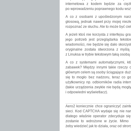
internetowa z kodem będzie za ciężk
po wprowadzeniu poprawnego kodu wszys
A co z osobami z upośledzonym nar
głosową, jednak nawet przy mojej niezł
rozpoznać ze słuchu. Ale to może być ci
A jeżeli ktoś nie korzysta z interfejsu g
jego potrzeb jest przeglądarka teks
wiadomości, nie będzie się dało skorzys
oryginalne została stworzona z myślą
z Linuksa w trybie tekstowym taką osob
A co z systemami automatycznymi, kt
zabawek? Między innymi takie rzeczy
głównym celem są osoby ściągające duże
się to mogło bez nadzoru, teraz co g
użytkownicy np. odbiorników radia inte
(takie urządzenia zwykle nie będą mogł
i odpowiedni wyświetlacz).
Aero2 koniecznie chce ograniczyć zaint
sieci. Kod CAPTCHA wydaje się nie nar
dlatego właśnie operator zdecyduje się
zostanie to wdrożone w życie. Mimo t
żeby wiedzieć jak to działa, oraz od str