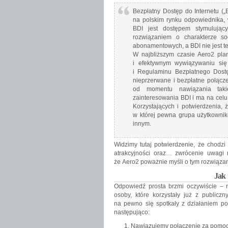
Bezpłatny Dostęp do Internetu („
na polskim rynku odpowiednika, 
BDI jest dostępem stymulując
rozwiązaniem o charakterze so
abonamentowych, a BDI nie jest t
W najbliższym czasie Aero2 pla
i efektywnym wywiązywaniu się
i Regulaminu Bezpłatnego Dostę
nieprzerwane i bezpłatne połącze
od momentu nawiązania taki
zainteresowania BDI i ma na celu
Korzystających i potwierdzenia, 
w której pewna grupa użytkownik
innym.
Widzimy tutaj potwierdzenie, że chodzi
atrakcyjności oraz… zwrócenie uwagi 
że Aero2 poważnie myśli o tym rozwiązan
Jak 
Odpowiedź prosta brzmi oczywiście – 
osoby, które korzystały już z publicz
na pewno się spotkały z działaniem 
następująco:
Nawiązujemy połączenie za pomoc