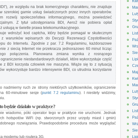
Kwi
BDI”), ze względu na brak komercyjnego charakteru, nie znajduje
Ma
w szerokiej gamie usług świadczonych przez innych operatorów.
Lut
ym rozwój społeczeństwa informacyjnego, można powiedzieć
Sty
cjalnym. Z tytuł udostępniania BDI, Aero2 nie pobiera opłat
Gru
eż usługą w świetle prawa telekomunikacyjnego.
nuje wdrożyć kod captcha, który będzie pomagał w skutecznym
Lis
 z warunków wpisanych do Decyzji Rezerwacji Częstotliwości
Paź
pu do Internetu. Zgodnie z par. 7.2 Regulaminu, każdorazowe
Wrz
nie z siecią Internet nie przekracza jednorazowo 60 minut licząc
Sie
ego połączenia. Planowana zmiana wynika z rosnącego
 ograniczenie niestandardowych działań, które wykorzystuje część
Lip
że z BDI korzysta człowiek nie maszyna. Wiąże się to z sytuacją
Cze
ów wykorzystuje bardzo intensywnie BDI, co utrudnia korzystanie
Ma
Kwi
Ma
 o nadmierny ruch ze strony niektórych użytkowników, ograniczenie
Lut
na 60-minutowe sesje (
punkt 7.2 regulaminu
). I niestety widzimy,
iu.
Sty
Gru
to będzie działało w praktyce?
Lis
nie wiadomo, póki operator tego w praktyce nie uruchomi. Jednak
Paź
nych hotspotów WiFi (np. stworzonych przez urzędy miast i gmin)
podobnego rozwiązania. Prawdopodobnie procedura może wyglądać
Wrz
Sie
ą modemu lub routera 3G.
Lip