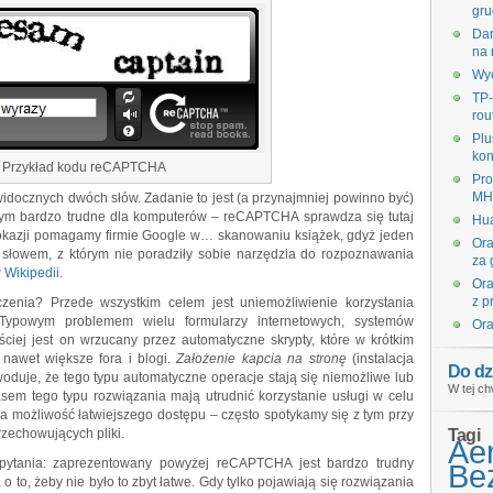
gru
Dar
na 
Wyc
TP-
rou
Plu
kon
Przykład kodu reCAPTCHA
Pro
MHz
idocznych dwóch słów. Zadanie to jest (a przynajmniej powinno być)
 tym bardzo trudne dla komputerów – reCAPTCHA sprawdza się tutaj
Hua
y okazji pomagamy firmie Google w… skanowaniu książek, gdyż jeden
Ora
słowem, z którym nie poradziły sobie narzędzia do rozpoznawania
za 
 Wikipedii
.
Ora
z p
czenia? Przede wszystkim celem jest uniemożliwienie korzystania
Typowym problemem wielu formularzy internetowych, systemów
Ora
ciej jest on wrzucany przez automatyczne skrypty, które w krótkim
 nawet większe fora i blogi.
Założenie kapcia na stronę
(instalacja
Do dz
duje, że tego typu automatyczne operacje stają się niemożliwe lub
W tej ch
em tego typu rozwiązania mają utrudnić korzystanie usługi w celu
a możliwość łatwiejszego dostępu – często spotykamy się z tym przy
Tagi
rzechowujących pliki.
Ae
ytania: zaprezentowany powyżej reCAPTCHA jest bardzo trudny
Bez
o to, żeby nie było to zbyt łatwe. Gdy tylko pojawiają się rozwiązania