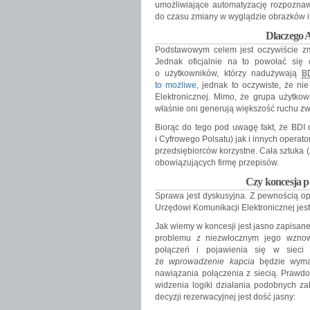
umożliwiające automatyzację rozpoznaw
do czasu zmiany w wyglądzie obrazków i
Dlaczego
Podstawowym celem jest oczywiście zmn
Jednak oficjalnie na to powołać się 
o użytkowników, którzy nadużywają
B
to możliwe
, jednak to oczywiste, że ni
Elektronicznej. Mimo, że grupa użytkow
właśnie oni generują większość ruchu z
Biorąc do tego pod uwagę fakt, że BDI 
i Cyfrowego Polsatu) jak i innych operat
przedsiębiorców korzystne. Cała sztuka (
obowiązujących firmę przepisów.
Czy koncesja
Sprawa jest dyskusyjna. Z pewnością ope
Urzędowi Komunikacji Elektronicznej jes
Jak wiemy w koncesji jest jasno zapisan
problemu z niezwłocznym jego wznow
połączeń i pojawienia się w sieci
że
wprowadzenie kapcia
będzie wyma
nawiązania połączenia z siecią. Prawd
widzenia logiki działania podobnych za
decyzji rezerwacyjnej jest dość jasny: