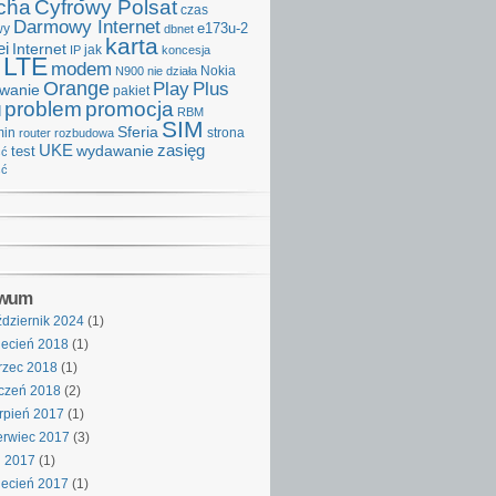
cha
Cyfrowy Polsat
czas
Darmowy Internet
e173u-2
wy
dbnet
karta
i
Internet
IP
jak
koncesja
LTE
modem
Nokia
N900
nie działa
Orange
Play
Plus
iwanie
pakiet
problem
promocja
d
RBM
SIM
Sferia
min
strona
router
rozbudowa
UKE
wydawanie
zasięg
test
ść
ść
iwum
dziernik 2024
(1)
ecień 2018
(1)
rzec 2018
(1)
czeń 2018
(2)
rpień 2017
(1)
rwiec 2017
(3)
j 2017
(1)
ecień 2017
(1)