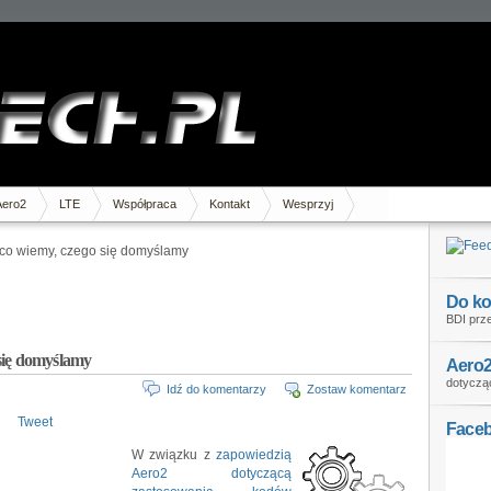
Aero2
LTE
Współpraca
Kontakt
Wesprzyj
co wiemy, czego się domyślamy
Do ko
BDI prze
się domyślamy
Aero2
dotycząc
Idź do komentarzy
Zostaw komentarz
Tweet
Face
W związku z
zapowiedzią
Aero2 dotyczącą