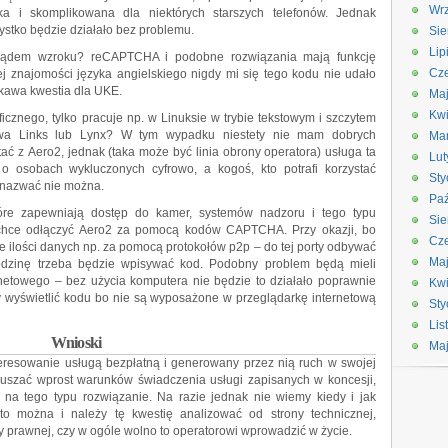
Wrz
a i skomplikowana dla niektórych starszych telefonów. Jednak
tko będzie działało bez problemu.
Sie
Lip
ządem wzroku? reCAPTCHA i podobne rozwiązania mają funkcję
Cze
ej znajomości języka angielskiego nigdy mi się tego kodu nie udało
ekawa kwestia dla UKE.
Maj
Kwi
raficznego, tylko pracuje np. w Linuksie w trybie tekstowym i szczytem
towa Links lub Lynx? W tym wypadku niestety nie mam dobrych
Ma
tać z Aero2, jednak (taka może być linia obrony operatora) usługa ta
Lut
 o osobach wykluczonych cyfrowo, a kogoś, kto potrafi korzystać
Sty
ą nazwać nie można.
Paź
óre zapewniają dostęp do kamer, systemów nadzoru i tego typu
Sie
 chce odłączyć Aero2 za pomocą kodów CAPTCHA. Przy okazji, bo
Cze
 ilości danych np. za pomocą protokołów p2p – do tej porty odbywać
Ma
odzinę trzeba będzie wpisywać kod. Podobny problem będą mieli
rnetowego – bez użycia komputera nie będzie to działało poprawnie
Kwi
y wyświetlić kodu bo nie są wyposażone w przeglądarkę internetową
Sty
Lis
Wnioski
Ma
eresowanie usługą bezpłatną i generowany przez nią ruch w swojej
uszać wprost warunków świadczenia usługi zapisanych w koncesji,
 na tego typu rozwiązanie. Na razie jednak nie wiemy kiedy i jak
o można i należy tę kwestię analizować od strony technicznej,
ony prawnej, czy w ogóle wolno to operatorowi wprowadzić w życie.