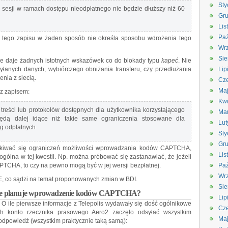
Sty
j sesji w ramach dostępu nieodpłatnego nie będzie dłuższy niż 60
Gru
Lis
Paź
ć tego zapisu w żaden sposób nie określa sposobu wdrożenia tego
Wrz
Sie
 nie daje żadnych istotnych wskazówek co do blokady typu
kapeć
. Nie
syłanych danych, wybiórczego obniżania transferu, czy przedłużania
Lip
ia z siecią.
Cze
Ma
 z zapisem:
Kwi
 treści lub protokołów dostępnych dla użytkownika korzystającego
Ma
ędą dalej idące niż takie same ograniczenia stosowane dla
Lut
ug odpłatnych
Sty
Gru
kiwać się ograniczeń możliwości wprowadzania kodów CAPTCHA,
Lis
ogólna w tej kwestii. Np. można próbować się zastanawiać, że jeżeli
TCHA, to czy na pewno mogą być w jej wersji bezpłatnej.
Paź
Wrz
KE, co sądzi na temat proponowanych zmian w BDI.
Sie
nie planuje wprowadzenie kodów CAPTCHA?
Lip
. O ile pierwsze informacje z Telepolis wydawały się dość ogólnikowe
Cze
ch konto rzecznika prasowego Aero2 zaczęło odsyłać wszystkim
Ma
dpowiedź (wszystkim praktycznie taką samą):