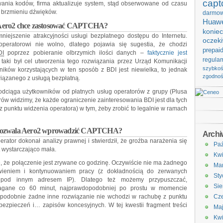
capt
ania kodów, firma aktualizuje system, stąd obserwowane od czasu
 brzmieniu dźwięków.
darmo
Huawe
 Aero2 chce zastosować CAPTCHA?
koniec
iejszenie atrakcyjności usługi bezpłatnego dostępu do Internetu.
oczek
operatorowi nie wolno, dlatego pojawia się sugestia, że chodzi
prepai
DI
poprzez pobieranie olbrzymich ilości danych –
faktycznie jest
regula
e taki był cel utworzenia tego rozwiązania przez Urząd Komunikacji
szybko
ników korzystających w ten sposób z BDI jest niewielka, to jednak
zgodno
wiązanego z usługą bezpłatną.
odciąga użytkowników od płatnych usług operatorów z grupy (Plusa
orów widzimy, że każde ograniczenie zainteresowania BDI jest dla tych
z punktu widzenia operatora) w tym, żeby zrobić to legalnie w ramach
 pozwala Aero2 wprowadzić CAPTCHA?
Arch
rator dokonał analizy prawnej i stwierdził, że groźba narażenia się
Paź
t wystarczająco mała.
Kwi
e, że połączenie jest zrywane co godzinę. Oczywiście nie ma żadnego
Ma
ieniem i kontynuowaniem pracy (z dokładnością do zerwanych
Sty
 pod innym adresem IP). Dlatego też możemy przypuszczać,
Sie
gane co 60 minut, najprawdopodobniej po prostu w momencie
opodobnie żadne inne rozwiązanie nie wchodzi w rachubę z punktu
Cze
bezpieczeń i… zapisów koncesyjnych. W tej kwestii fragment treści
Ma
Kwi