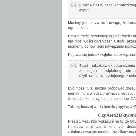
Punkt 4.c.a) a) czas jednorazowe
minut
Musimy jednak zwrócić uwagę, że treś
ograniczenia.
Reszta treści rezerwacji częstotliwości
ma możliwości ograniczenia ilości prze
momentu ponownego nawiązania połączen
Pojawia się jednak wątpliwość związana
4.c.c) jakiekolwiek ograniczenia
z dostępu nieodpłatnego nie b
użytkownika korzystającego z usł
Być może tutaj można próbować doszu
jednak moja wiedza prawnicza jest zbyt 
w usłudze komercyjnej nie ma kodów CAP
Tak czy inaczej warto będzie zapytać U
Czy Aero2 faktycz
Niestety wszystko wskazuje na to, że tak
i niepewne, o tyle w kolejnych dnia
zainteresowanym mediom zunifikowaną o