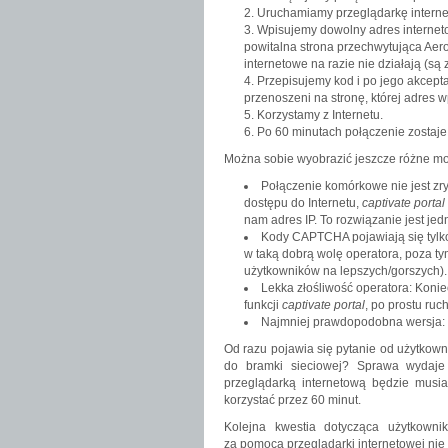
Uruchamiamy przeglądarkę intern
Wpisujemy dowolny adres interneto
powitalna strona przechwytująca Aer
internetowe na razie nie działają (są
Przepisujemy kod i po jego akcepta
przenoszeni na stronę, której adres w
Korzystamy z Internetu.
Po 60 minutach połączenie zostaje 
Można sobie wyobrazić jeszcze różne mod
Połączenie komórkowe nie jest zr
dostępu do Internetu,
captivate portal
nam adres IP. To rozwiązanie jest j
Kody CAPTCHA pojawiają się tylko
w taką dobrą wolę operatora, poza ty
użytkowników na lepszych/gorszych).
Lekka złośliwość operatora: Konie
funkcji
captivate portal
, po prostu ruc
Najmniej prawdopodobna wersja: k
Od razu pojawia się pytanie od użytkown
do bramki sieciowej? Sprawa wydaje 
przeglądarką internetową będzie musi
korzystać przez 60 minut.
Kolejna kwestia dotycząca użytkown
za pomocą przeglądarki internetowej nie