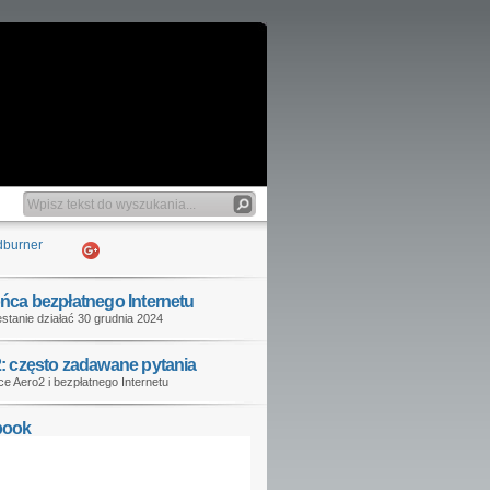
ńca bezpłatnego Internetu
stanie działać 30 grudnia 2024
: często zadawane pytania
e Aero2 i bezpłatnego Internetu
book