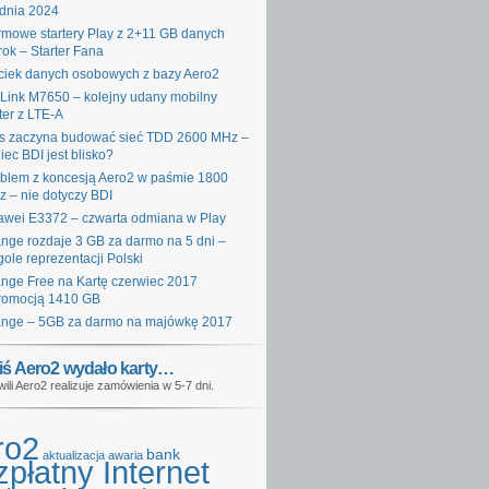
dnia 2024
mowe startery Play z 2+11 GB danych
rok – Starter Fana
iek danych osobowych z bazy Aero2
Link M7650 – kolejny udany mobilny
ter z LTE-A
s zaczyna budować sieć TDD 2600 MHz –
iec BDI jest blisko?
blem z koncesją Aero2 w paśmie 1800
 – nie dotyczy BDI
wei E3372 – czwarta odmiana w Play
nge rozdaje 3 GB za darmo na 5 dni –
gole reprezentacji Polski
nge Free na Kartę czerwiec 2017
romocją 1410 GB
nge – 5GB za darmo na majówkę 2017
iś Aero2 wydało karty…
wili Aero2 realizuje zamówienia w 5-7 dni.
ro2
bank
aktualizacja
awaria
płatny Internet