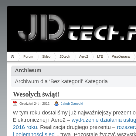
Forum
Sklep
JDtech
Aero2
LTE
Współpraca
Archiwum
Archiwum dla ‘Bez kategorii’ Kategoria
Wesołych świąt!
Grudzień 24th, 2012
Jakub Danecki
W tym roku dostaliśmy już najważniejszy prezent 
Elektronicznej i Aero2 –
wydłużenie działania usług
2016 roku
. Realizacja drugiego prezentu –
rozszer
i pojemności sieci
- trwa. Pozostaje życzyć wszys