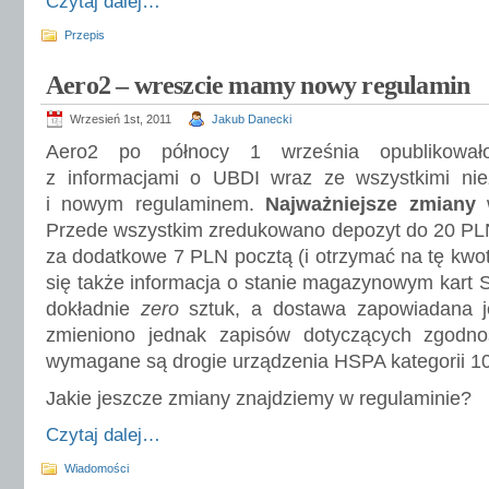
Czytaj dalej…
Przepis
Aero2 – wreszcie mamy nowy regulamin
Wrzesień 1st, 2011
Jakub Danecki
Aero2 po północy 1 września opublikowało
z informacjami o UBDI wraz ze wszystkimi ni
i nowym regulaminem.
Najważniejsze zmiany
w
Przede wszystkim zredukowano depozyt do 20 PL
za dodatkowe 7 PLN pocztą (i otrzymać na tę kwot
się także informacja o stanie magazynowym kart SIM
dokładnie
zero
sztuk, a dostawa zapowiadana j
zmieniono jednak zapisów dotyczących zgod
wymagane są drogie urządzenia HSPA kategorii 10
Jakie jeszcze zmiany znajdziemy w regulaminie?
Czytaj dalej…
Wiadomości