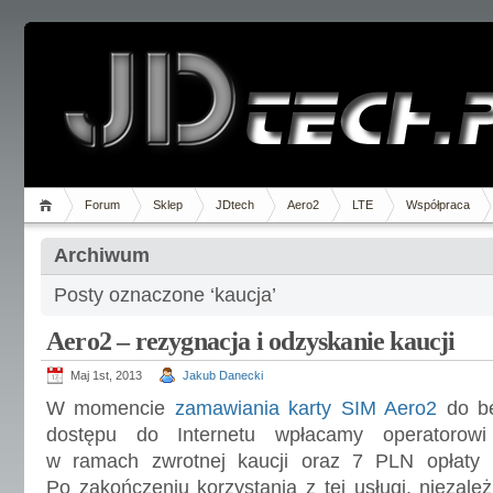
Forum
Sklep
JDtech
Aero2
LTE
Współpraca
Archiwum
Posty oznaczone ‘kaucja’
Aero2 – rezygnacja i odzyskanie kaucji
Maj 1st, 2013
Jakub Danecki
W momencie
zamawiania karty SIM Aero2
do b
dostępu do Internetu wpłacamy operatoro
w ramach zwrotnej kaucji oraz 7 PLN opłaty 
Po zakończeniu korzystania z tej usługi, niezale