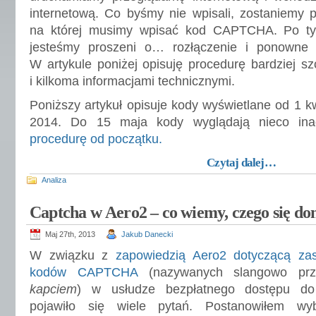
internetową. Co byśmy nie wpisali, zostaniemy p
na której musimy wpisać kod CAPTCHA. Po tym
jesteśmy proszeni o… rozłączenie i ponowne 
W artykule poniżej opisuję procedurę bardziej s
i kilkoma informacjami technicznymi.
Poniższy artykuł opisuje kody wyświetlane od 1 k
2014. Do 15 maja kody wyglądają nieco in
procedurę od początku.
Czytaj dalej…
Analiza
Captcha w Aero2 – co wiemy, czego się d
Maj 27th, 2013
Jakub Danecki
W związku z
zapowiedzią Aero2 dotyczącą za
kodów CAPTCHA
(nazywanych slangowo pr
kapciem
) w usłudze bezpłatnego dostępu do 
pojawiło się wiele pytań. Postanowiłem wyb