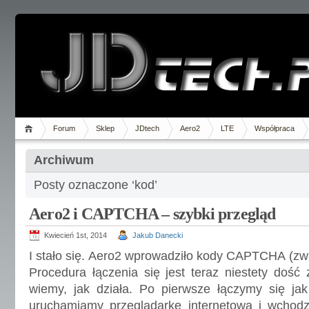
Forum
Sklep
JDtech
Aero2
LTE
Współpraca
Archiwum
Posty oznaczone ‘kod’
Aero2 i CAPTCHA – szybki przegląd
Kwiecień 1st, 2014
Jakub Danecki
I stało się. Aero2 wprowadziło kody CAPTCHA (zw
Procedura łączenia się jest teraz niestety dość 
wiemy, jak działa. Po pierwsze łączymy się jak
uruchamiamy przeglądarkę internetową i wchod