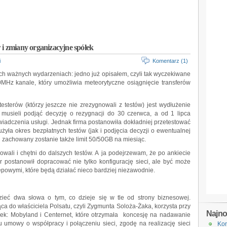
 i zmiany organizacyjne spółek
i
Komentarz (1)
ch ważnych wydarzeniach: jedno już opisałem, czyli tak wyczekiwane
MHz kanale, który umożliwia meteorytyczne osiągnięcie transferów
esterów (którzy jeszcze nie zrezygnowali z testów) jest wydłużenie
y musieli podjąć decyzję o rezygnacji do 30 czerwca, a od 1 lipca
iadczenia usługi. Jednak firma postanowiła dokładniej przetestować
użyła okres bezpłatnych testów (jak i podjęcia decyzji o ewentualnej
u zachowany zostanie także limit 50/50GB na miesiąc.
nowali i chętni do dalszych testów. A ja podejrzewam, że po ankiecie
tor postanowił dopracować nie tylko konfigurację sieci, ale być może
powymi, które będą działać nieco bardziej niezawodnie.
zieć dwa słowa o tym, co dzieje się w tle od strony biznesowej.
ca do właściciela Polsatu, czyli Zygmunta Soloża-Żaka, korzysta przy
Najn
ółek: Mobyland i Centernet, które otrzymała koncesję na nadawanie
umowy o współpracy i połączeniu sieci, zgodę na realizację sieci
Kon