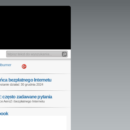
ńca bezpłatnego Internetu
stanie działać 30 grudnia 2024
: często zadawane pytania
e Aero2 i bezpłatnego Internetu
book