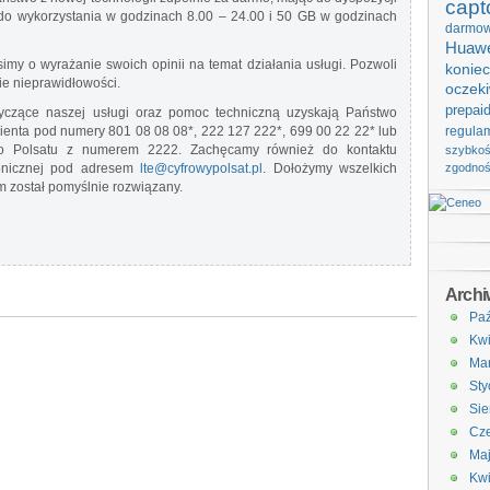
capt
do wykorzystania w godzinach 8.00 – 24.00 i 50 GB w godzinach
darmo
Huawe
simy o wyrażanie swoich opinii na temat działania usługi. Pozwoli
koniec
ie nieprawidłowości.
oczek
prepai
otyczące naszej usługi oraz pomoc techniczną uzyskają Państwo
lienta pod numery 801 08 08 08*, 222 127 222*, 699 00 22 22* lub
regula
ego Polsatu z numerem 2222. Zachęcamy również do kontaktu
szybko
ronicznej pod adresem
lte@cyfrowypolsat.pl
. Dołożymy wszelkich
zgodno
m został pomyślnie rozwiązany.
Arch
Paź
Kwi
Ma
Sty
Sie
Cze
Ma
Kwi