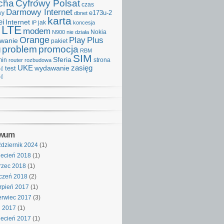
cha
Cyfrowy Polsat
czas
Darmowy Internet
e173u-2
wy
dbnet
karta
i
Internet
IP
jak
koncesja
LTE
modem
Nokia
N900
nie działa
Orange
Play
Plus
iwanie
pakiet
problem
promocja
d
RBM
SIM
Sferia
min
strona
router
rozbudowa
UKE
wydawanie
zasięg
test
ść
ść
iwum
dziernik 2024
(1)
ecień 2018
(1)
rzec 2018
(1)
czeń 2018
(2)
rpień 2017
(1)
rwiec 2017
(3)
j 2017
(1)
ecień 2017
(1)