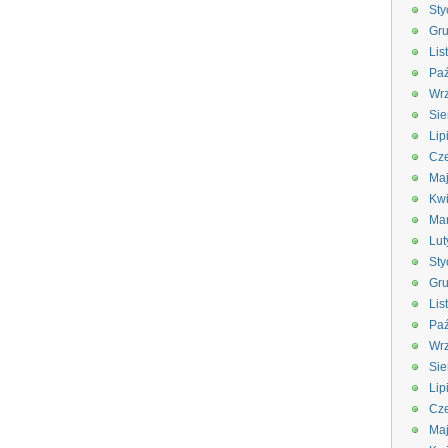
Sty
Gru
Lis
Paź
Wrz
Sie
Lip
Cze
Ma
Kwi
Ma
Lut
Sty
Gru
Lis
Paź
Wrz
Sie
Lip
Cze
Ma