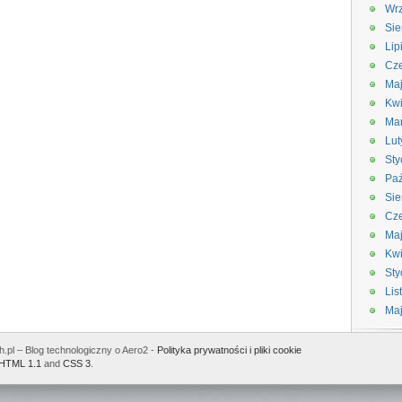
Wrz
Sie
Lip
Cze
Maj
Kwi
Ma
Lut
Sty
Paź
Sie
Cze
Ma
Kwi
Sty
Lis
Ma
.pl – Blog technologiczny o Aero2 -
Polityka prywatności i pliki cookie
HTML 1.1
and
CSS 3
.