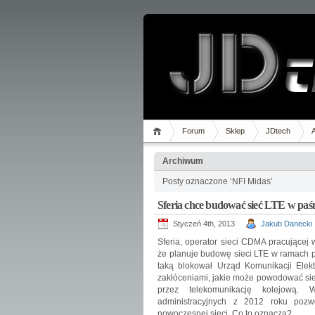
Forum
Sklep
JDtech
Archiwum
Posty oznaczone ‘NFI Midas’
Sferia chce budować sieć LTE w pa
Styczeń 4th, 2013
Jakub Danecki
Sferia, operator sieci CDMA pracującej
że planuje budowę sieci LTE w ramach p
taką blokował Urząd Komunikacji Elekt
zakłóceniami, jakie może powodować s
przez telekomunikację kolejową
administracyjnych z 2012 roku pozw
nowoczesnej sieci. Co to oznacza?