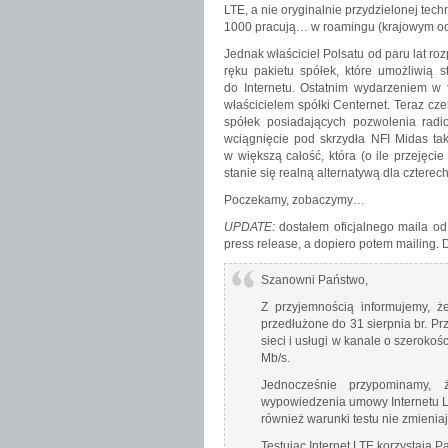
LTE, a nie oryginalnie przydzielonej te
1000 pracują… w roamingu (krajowym oc
Jednak właściciel Polsatu od paru lat r
ręku pakietu spółek, które umożliwią
do Internetu. Ostatnim wydarzeniem w t
właścicielem spółki Centernet. Teraz cz
spółek posiadających pozwolenia radi
wciągnięcie pod skrzydła NFI Midas tak
w większą całość, która (o ile przejęci
stanie się realną alternatywą dla czter
Poczekamy, zobaczymy…
UPDATE:
dostałem oficjalnego maila od
press release, a dopiero potem mailing.
Szanowni Państwo,
Z przyjemnością informujemy, ż
przedłużone do 31 sierpnia br. P
sieci i usługi w kanale o szeroko
Mb/s.
Jednocześnie przypominamy,
wypowiedzenia umowy Internetu L
również warunki testu nie zmieniaj
Testując Internet LTE korzystają 