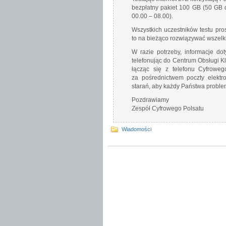
bezpłatny pakiet 100 GB (50 GB 
00.00 – 08.00).
Wszystkich uczestników testu pro
to na bieżąco rozwiązywać wszelk
W razie potrzeby, informacje d
telefonując do Centrum Obsługi K
łącząc się z telefonu Cyfrow
za pośrednictwem poczty elekt
starań, aby każdy Państwa proble
Pozdrawiamy
Zespół Cyfrowego Polsatu
Wiadomości