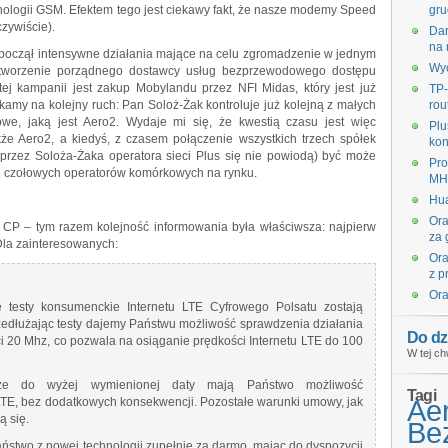
chnologii GSM. Efektem tego jest ciekawy fakt, że nasze modemy Speed
gru
zywiście).
Dar
na 
ozpoczął intensywne działania mające na celu zgromadzenie w jednym
Wyc
 stworzenie porządnego dostawcy usług bezprzewodowego dostępu
ej kampanii jest zakup Mobylandu przez NFI Midas, który jest już
TP-
ekamy na kolejny ruch: Pan Soloż-Żak kontroluje już kolejną z małych
rou
owe, jaką jest Aero2. Wydaje mi się, że kwestią czasu jest więc
Plu
że Aero2, a kiedyś, z czasem połączenie wszystkich trzech spółek
kon
e przez Soloża-Żaka operatora sieci Plus się nie powiodą) być może
Pro
ech czołowych operatorów komórkowych na rynku.
MHz
Hua
Ora
 CP – tym razem kolejność informowania była właściwsza: najpierw
za 
 Dla zainteresowanych:
Ora
z p
Ora
e testy konsumenckie Internetu LTE Cyfrowego Polsatu zostają
rzedłużając testy dajemy Państwu możliwość sprawdzenia działania
Do dz
ści 20 Mhz, co pozwala na osiąganie prędkości Internetu LTE do 100
W tej ch
 że do wyżej wymienionej daty mają Państwo możliwość
Tagi
Ae
TE, bez dodatkowych konsekwencji. Pozostałe warunki umowy, jak
ą się.
Bez
Państwo z nowej technologii zupełnie za darmo, mając do dyspozycji