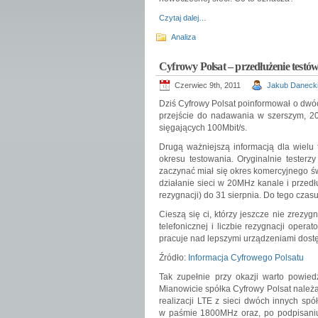
Czytaj dalej…
Analiza
Cyfrowy Polsat – przedłużenie testów
Czerwiec 9th, 2011
Jakub Daneck
Dziś Cyfrowy Polsat poinformował o dwó
przejście do nadawania w szerszym, 20
sięgających 100Mbit/s.
Drugą ważniejszą informacją dla wielu t
okresu testowania. Oryginalnie testerz
zaczynać miał się okres komercyjnego św
działanie sieci w 20MHz kanale i przedł
rezygnacji) do 31 sierpnia. Do tego czas
Cieszą się ci, którzy jeszcze nie zrezyg
telefonicznej i liczbie rezygnacji opera
pracuje nad lepszymi urządzeniami dostę
Źródło:
Informacja Cyfrowego Polsatu
Tak zupełnie przy okazji warto powied
Mianowicie spółka Cyfrowy Polsat należą
realizacji LTE z sieci dwóch innych sp
w paśmie 1800MHz oraz, po podpisaniu 