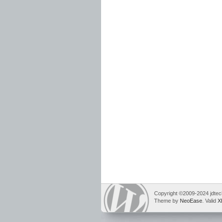
Copyright ©2009-2024 jdtech
Theme by
NeoEase
. Valid
X