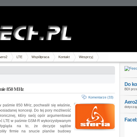
Aero2
LTE
Współpraca
Kontakt
Wesprzyj
Do ko
śmie 850 MHz
BDI prze
Komentarze (33)
Aero2
 w paśmie 850 MHz, pochwalił się właśnie,
dotycząc
osiadanej koncesji. Do tej pory możliwość
ronicznej, który swój opór argumentował
Face
ieć LTE w paśmie GSM-R wykorzystywanym
. Wygląda na to, że decyzje sądów
oliły firmie na snucie planów budowy