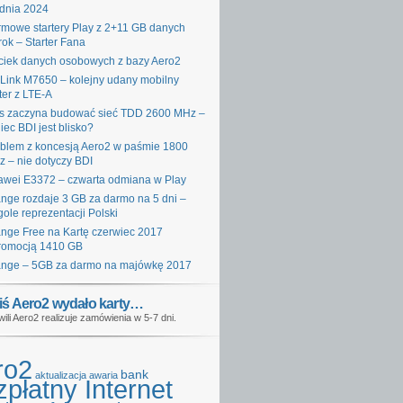
dnia 2024
mowe startery Play z 2+11 GB danych
rok – Starter Fana
iek danych osobowych z bazy Aero2
Link M7650 – kolejny udany mobilny
ter z LTE-A
s zaczyna budować sieć TDD 2600 MHz –
iec BDI jest blisko?
blem z koncesją Aero2 w paśmie 1800
 – nie dotyczy BDI
wei E3372 – czwarta odmiana w Play
nge rozdaje 3 GB za darmo na 5 dni –
gole reprezentacji Polski
nge Free na Kartę czerwiec 2017
romocją 1410 GB
nge – 5GB za darmo na majówkę 2017
iś Aero2 wydało karty…
wili Aero2 realizuje zamówienia w 5-7 dni.
ro2
bank
aktualizacja
awaria
płatny Internet