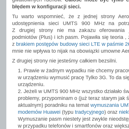
błędem w konfiguracji sieci.
Tu warto wspomnieć, że z jednej strony Aer
udostępnienia sieci UMTS 900 MHz na potrze
Z drugiej strony nie ma zakazu oferowania
podmiotów (Plus) i ich pasm. Pojawiła się teoria ,
z
brakiem postępów budowy sieci LTE w paśmie 
mnie nie wpływa to nijak na obowiązki umowne A
Z drugiej strony nie jesteśmy całkiem bezsilni.
Prawie w żadnym wypadku nie chcemy praco
w urządzeniu wymusić pracę Tylko 3G. To da si
urządzeniu.
Jeżeli w UMTS 900 MHz wszystko działało świ
problemy, przypominam o (już teraz starym jak św
aktualnym) poradniku na temat
wymuszania UM
modemów Huawei
(typu
tradycyjnego
) oraz
niek
Wymuszanie pasm niestety jest zwykle nieodstę
w przypadku telefonów i smartfonów oraz więk