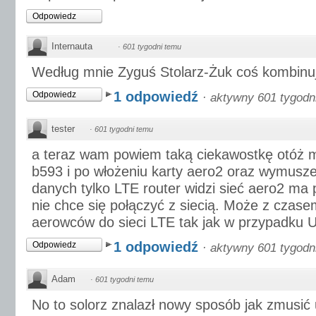
Odpowiedz
Internauta
·
601 tygodni temu
Według mnie Zyguś Stolarz-Żuk coś kombinuje
1 odpowiedź
Odpowiedz
·
aktywny 601 tygodn
tester
·
601 tygodni temu
a teraz wam powiem taką ciekawostkę otóż 
b593 i po włożeniu karty aero2 oraz wymuszen
danych tylko LTE router widzi sieć aero2 ma p
nie chce się połączyć z siecią. Może z cza
aerowców do sieci LTE tak jak w przypadku 
1 odpowiedź
Odpowiedz
·
aktywny 601 tygodn
Adam
·
601 tygodni temu
No to solorz znalazł nowy sposób jak zmusić