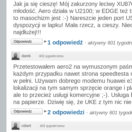
Jak ja się cieszę! Mój zakurzony leciwy XU8
młodość. Aero działa w U2100; w EDGE też tr
to masochizm jest :-) Nareszcie jeden port U
dyspozycji w lapku! Mała rzecz, a cieszy. Nie
najdłużej!!!
1 odpowiedź
Odpowiedz
·
aktywny 601 tygodn
darek
·
601 tygodni temu
Przetestowałem aero2 na wymuszonym paśmi
każdym przypadku nawet strona speedtesta m
w pełni. Używam dobrego modemu huawei e31
lokalizacji na tym samym sprzęcie orange i pl
ale to przecież usługi komercyjne ;-). Usługa 
na papierze. Dziwię się, że UKE z tym nic nie 
2 odpowiedzi
Odpowiedz
·
aktywny 601 tygod
robert
·
601 tygodni temu