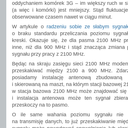
oddychaniem komórek 3G – im większy ruch w sie
(a więc i komórki) jest mniejszy. Stąd fluktuacj
obserwowane czasem nawet w ciągu minut.
W artykule o
radzeniu sobie ze słabym sygna
o braku standardu przeliczania poziomu sygn
kreski. Okazuje się, że dla pasma 2100 MHz pr
inne, niż dla 900 MHz i stąd znacząca zmian
sygnału przy pracy z 2100 MHz.
Będąc na skraju zasięgu sieci 2100 MHz mode
przeskakiwać między 2100 a 900 MHz. Zdarz
posiadamy instalację antenową zbudowa
i skierowaną na maszt, na którym stacji bazowej 
w stacja bazowa 2100 MHz może znajdować się b
i instalacja antenowa może ten sygnał zbie
przeskoczy na to pasmo.
O ile same wahania poziomu sygnału nie 
na transmisję danych, to już przeskakiwanie mię