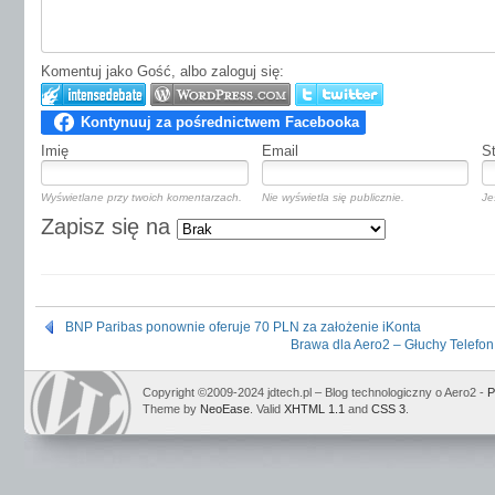
Komentuj jako Gość, albo zaloguj się:
Imię
Email
S
Wyświetlane przy twoich komentarzach.
Nie wyświetla się publicznie.
Je
Zapisz się na
BNP Paribas ponownie oferuje 70 PLN za założenie iKonta
Brawa dla Aero2 – Głuchy Telefon
Copyright ©2009-2024 jdtech.pl – Blog technologiczny o Aero2 -
P
Theme by
NeoEase
. Valid
XHTML 1.1
and
CSS 3
.