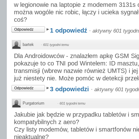
w legionowie na laptopie z modemem 3131s od
można wogóle nic robic, łączy i ucieka sygnał
coś?
1 odpowiedź
Odpowiedz
·
aktywny 601 tygodn
bartek
·
601 tygodni temu
Dla Androidowców - znalazłem apkę GSM Sign
pokazuje to co TNI pod Wintelem: ID masztu, 
transmisji (wbrew nazwie również UMTS) i je
już niestety nie. Może pomóc w detekcji przeł
3 odpowiedzi
Odpowiedz
·
aktywny 601 tygod
Purgatorium
·
601 tygodni temu
Jakubie jak będzie w przypadku tabletów i s
kompatybilnych z aero?
Czy listy modemów, tabletów i smartfonów ni
nieaktualne?