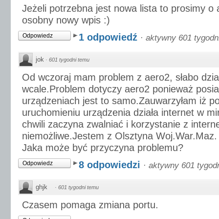
Jeżeli potrzebna jest nowa lista to prosimy o 
osobny nowy wpis :)
1 odpowiedź
Odpowiedz
·
aktywny 601 tygodn
jok
·
601 tygodni temu
Od wczoraj mam problem z aero2, słabo dzia
wcale.Problem dotyczy aero2 ponieważ posia
urządzeniach jest to samo.Zauwarzyłam iż 
uruchomieniu urządzenia działa internet w mi
chwili zaczyna zwalniać i korzystanie z interne
niemożliwe.Jestem z Olsztyna Woj.War.Maz.
Jaka może być przyczyna problemu?
8 odpowiedzi
Odpowiedz
·
aktywny 601 tygod
ghjk
·
601 tygodni temu
Czasem pomaga zmiana portu.