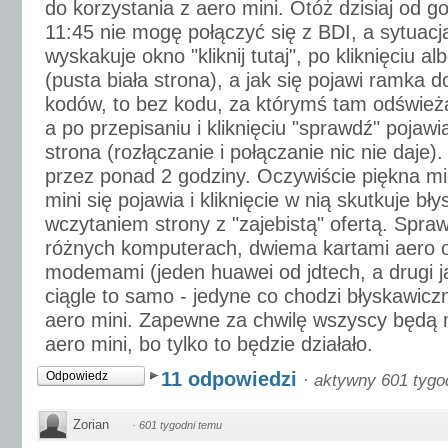
do korzystania z aero mini. Otóż dzisiaj od g
11:45 nie mogę połączyć się z BDI, a sytuacj
wyskakuje okno "kliknij tutaj", po kliknięciu al
(pusta biała strona), a jak się pojawi ramka 
kodów, to bez kodu, za którymś tam odświeża
a po przepisaniu i kliknięciu "sprawdź" pojawia
strona (rozłączanie i połączanie nic nie daje).
przez ponad 2 godziny. Oczywiście piękna m
mini się pojawia i kliknięcie w nią skutkuje b
wczytaniem strony z "zajebistą" ofertą. Spr
różnych komputerach, dwiema kartami aero
modemami (jeden huawei od jdtech, a drugi jak
ciągle to samo - jedyne co chodzi błyskawiczn
aero mini. Zapewne za chwilę wszyscy będą m
aero mini, bo tylko to będzie działało.
11 odpowiedzi
Odpowiedz
·
aktywny 601 tygo
Zorian
·
601 tygodni temu