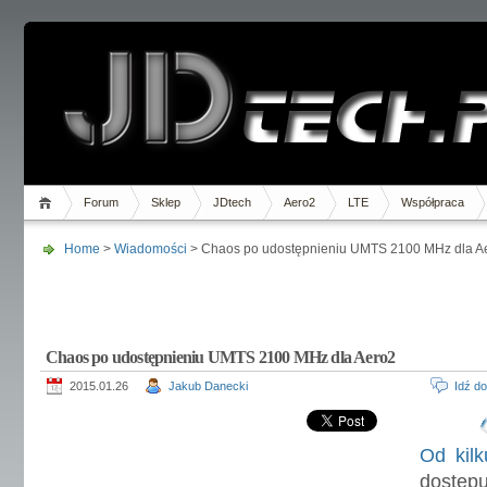
Forum
Sklep
JDtech
Aero2
LTE
Współpraca
Home
>
Wiadomości
> Chaos po udostępnieniu UMTS 2100 MHz dla A
Chaos po udostępnieniu UMTS 2100 MHz dla Aero2
2015.01.26
Jakub Danecki
Idź d
Od kil
dostępu