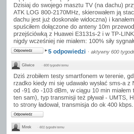
Dzisiaj do swojego masztu TV (na dachu) prz
ATK LOG 800-2170MHz, skierowałem ją stac
dachu jest już doskonale widoczna) i kanałe
spuściłem dołączone do anteny 10m przewod
przejściówką z Huawei E3131s-2 i w TP-LINK
nigdy wcześniej nie miałem: 100% siły sygnału
5 odpowiedzi
Odpowiedz
·
aktywny 600 tygod
Gliwice
·
600 tygodni temu
Dziś zrobiłem testy smartfonem w terenie, g
rzadko kiedy mi się udawało wysłać sms-a z 
od -91 do -103 dBm, w ciągu 10 min miałem 
ten sam), typ transmisji też pływał - UMTS
to strony ładował, transmisja do ok 400 kbps.
Odpowiedz
Mirek
·
601 tygodni temu