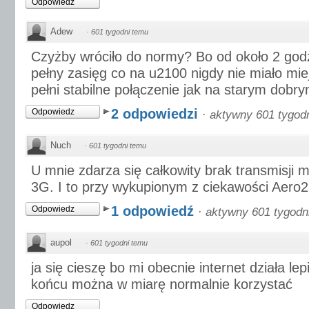
Odpowiedz
Adew
·
601 tygodni temu
Czyżby wróciło do normy? Bo od około 2 god
pełny zasięg co na u2100 nigdy nie miało mie
pełni stabilne połączenie jak na starym dobry
2 odpowiedzi
Odpowiedz
·
aktywny 601 tygod
Nuch
·
601 tygodni temu
U mnie zdarza się całkowity brak transmisji 
3G. I to przy wykupionym z ciekawości Aero2 
1 odpowiedź
Odpowiedz
·
aktywny 601 tygodn
aupol
·
601 tygodni temu
ja się cieszę bo mi obecnie internet działa lepi
końcu można w miarę normalnie korzystać
Odpowiedz