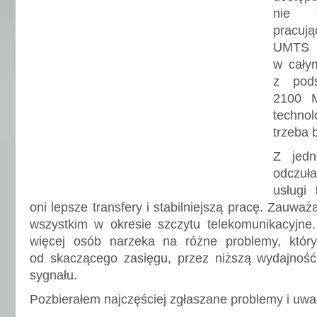
nie t
pracuj
UMTS 
w cały
z pod
2100 
technol
trzeba 
Z jedn
odczuł
usługi 
oni lepsze transfery i stabilniejszą pracę. Zauwa
wszystkim w okresie szczytu telekomunikacyjne.
więcej osób narzeka na różne problemy, który
od skaczącego zasięgu, przez niższą wydajność,
sygnału.
Pozbierałem najczęściej zgłaszane problemy i uwa