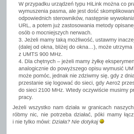
W przypadku urządzeń typu HiLink można co p
wymuszenia pasma, ale jest dość skomplikowan
odpowiednich sterowników, następnie wywołani
URL, a potem już zastosowania metody opisanej 
osób o mocniejszych nerwach.
Jeżeli mamy taką możliwość, ustawmy inacze
(dalej od okna, bliżej do okna…), może utrzyma 
z UMTS 900 MHz.
Dla chętnych – jeżeli mamy żyłkę eksperyme
analogicznie do powyższego opisu wymusić UM
może pomóc, jednak nie zdziwmy się, gdy z dn
przestanie się logować do sieci, gdy Aero2 prz
do sieci 2100 MHz. Wtedy oczywiście musimy pr
pracy.
Jeżeli wszystko nam działa w granicach naszych
róbmy nic, nie potrzeba działać, póki mamy łąc
i nie tylko mówi:
Działa? Nie dotykaj