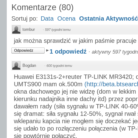
Komentarze
(
80
)
Sortuj po:
Data
Ocena
Ostatnia Aktywność
tombur
·
597 tygodni temu
jak można sprawdzić w jakim paśmie pracuje
1 odpowiedź
Odpowiedz
·
aktywny 597 tygodn
Bogdan
·
600 tygodni temu
Huawei E3131s-2+reuter TP-LINK MR3420; do 
UMTS900 mam ok.500m
(http://beta.btsearc
okna dachowego jej nie widzę (dom w lekkim z
kierunku nadajnika inne dachy itd) przez popr
dawałem rady (siła sygnału w TP-LINK 40-60%
się dramat: siła sygnału 12-50%, sygnał rwał
wklepaniu kapcia nie mogłem się doczekać jeg
się udało to po rozłączeniu połączenia (w T
się powtórnie połączyć.