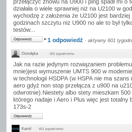
przełączyć znowu na U900 i ping spadł mi o 
działała o wiele sprawniej niż na U2100 w go
wychodzę z założenia że U2100 jest bardziej
godzinach szczytu niz U900 no ale to był tylk
testów...
1 odpowiedź
Odpowiedz
·
aktywny 601 tygodn
Ostrołęka
·
601 tygodni temu
Jak na razie jedynym rozwiązaniem problemu
mnie)jest wymuszenie UMTS 900 w modemie,
w technologii HSDPA (w HSPA nie ma szans 
aero gdyż non stop przełącza z u900 na u210
odwrotnie).Niestety albo stety mieszkam 500
którego nadaje i Aero i Plus więc jest total
173s-2
Odpowiedz
Kamil
·
601 tygodni temu