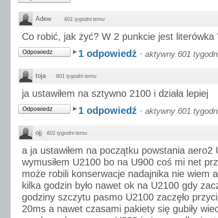
Adew
·
601 tygodni temu
Co robić, jak żyć? W 2 punkcie jest literówka 
1 odpowiedź
Odpowiedz
·
aktywny 601 tygodn
toja
·
601 tygodni temu
ja ustawiłem na sztywno 2100 i działa lepiej
1 odpowiedź
Odpowiedz
·
aktywny 601 tygodn
ojj
·
601 tygodni temu
a ja ustawiłem na początku powstania aero2 
wymusiłem U2100 bo na U900 coś mi net przy
może robili konserwacje nadajnika nie wiem a
kilka godzin było nawet ok na U2100 gdy zacz
godziny szczytu pasmo U2100 zaczęło przyci
20ms a nawet czasami pakiety się gubiły wie