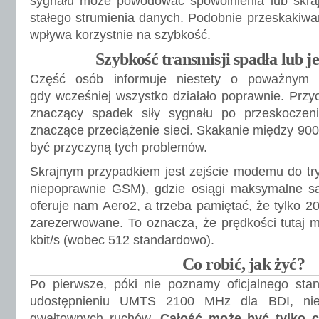
sygnału może powodować spowolnienia lub skrajn
stałego strumienia danych. Podobnie przeskakiw
wpływa korzystnie na szybkość.
Szybkość transmisji spadła lub j
Część osób informuje niestety o poważnym 
gdy wcześniej wszystko działało poprawnie. Przy
znaczący spadek siły sygnału po przeskocze
znaczące przeciążenie sieci. Skakanie między 90
być przyczyną tych problemów.
Skrajnym przypadkiem jest zejście modemu do tr
niepoprawnie GSM), gdzie osiągi maksymalne są
oferuje nam Aero2, a trzeba pamiętać, że tylko 2
zarezerwowane. To oznacza, że prędkości tutaj 
kbit/s (wobec 512 standardowo).
Co robić, jak żyć?
Po pierwsze, póki nie poznamy oficjalnego sta
udostępnieniu UMTS 2100 MHz dla BDI, nie
gwałtownych ruchów.
Całość może być tylko c