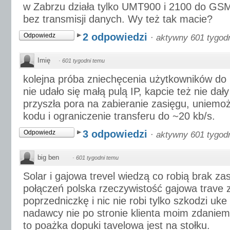
w Zabrzu działa tylko UMT900 i 2100 do GSM 
bez transmisji danych. Wy też tak macie?
2 odpowiedzi
Odpowiedz
·
aktywny 601 tygod
Imię
·
601 tygodni temu
kolejna próba zniechęcenia użytkowników do 
nie udało się małą pulą IP, kapcie też nie dały
przyszła pora na zabieranie zasięgu, uniemoż
kodu i ograniczenie transferu do ~20 kb/s.
3 odpowiedzi
Odpowiedz
·
aktywny 601 tygod
big ben
·
601 tygodni temu
Solar i gajowa trevel wiedzą co robią brak za
połączeń polska rzeczywistość gajowa trave z
poprzedniczkę i nic nie robi tylko szkodzi uke 
nadawcy nie po stronie klienta moim zdanie
to poażka dopuki tavelowa jest na stołku.