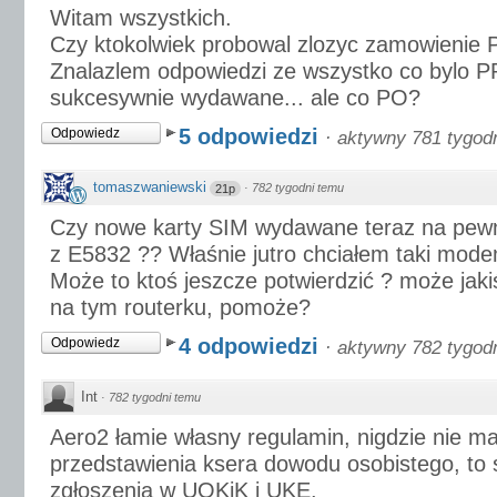
Witam wszystkich.
Czy ktokolwiek probowal zlozyc zamowienie 
Znalazlem odpowiedzi ze wszystko co bylo 
sukcesywnie wydawane... ale co PO?
5 odpowiedzi
Odpowiedz
·
aktywny 781 tygod
tomaszwaniewski
·
782 tygodni temu
21p
Czy nowe karty SIM wydawane teraz na pewn
z E5832 ?? Właśnie jutro chciałem taki modem
Może to ktoś jeszcze potwierdzić ? może jak
na tym routerku, pomoże?
4 odpowiedzi
Odpowiedz
·
aktywny 782 tygod
Int
·
782 tygodni temu
Aero2 łamie własny regulamin, nigdzie nie m
przedstawienia ksera dowodu osobistego, to
zgłoszenia w UOKiK i UKE.