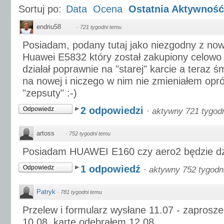
Sortuj po:
Data
Ocena
Ostatnia Aktywność
endriu58
·
721 tygodni temu
Posiadam, podany tutaj jako niezgodny z n
Huawei E5832 który został zakupiony celow
działał poprawnie na "starej" karcie a teraz
na nowej i niczego w nim nie zmieniałem opró
"zepsuty" :-)
2 odpowiedzi
Odpowiedz
·
aktywny 721 tygod
artoss
·
752 tygodni temu
Posiadam HUAWEI E160 czy aero2 będzie dz
1 odpowiedź
Odpowiedz
·
aktywny 752 tygodn
Patryk
·
781 tygodni temu
Przelew i formularz wysłane 11.07 - zaprosz
10.08, kartę odebrałem 12.08.