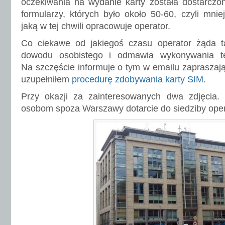
oczekiwania na wydanie karty została dostarczo
formularzy, których było około 50-60, czyli mnie
jaką w tej chwili opracowuje operator.
Co ciekawe od jakiegoś czasu operator żąda ta
dowodu osobistego i odmawia wykonywania tej
Na szczęście informuje o tym w emailu zapraszają
uzupełniłem
procedurę zdobywania karty SIM
.
Przy okazji za zainteresowanych dwa zdjęcia.
osobom spoza Warszawy dotarcie do siedziby oper