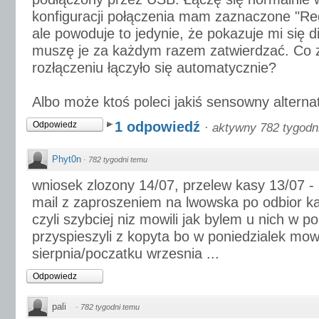
konfiguracji połączenia mam zaznaczone "Redi
ale powoduje to jedynie, że pokazuje mi się di
muszę je za każdym razem zatwierdzać. Co z
rozłączeniu łączyło się automatycznie?
Albo może ktoś poleci jakiś sensowny altern
1 odpowiedź
Odpowiedz
·
aktywny 782 tygodn
Phyt0n
·
782 tygodni temu
wniosek zlozony 14/07, przelew kasy 13/07 - a
mail z zaproszeniem na lwowska po odbior kar
czyli szybciej niz mowili jak bylem u nich w p
przyspieszyli z kopyta bo w poniedzialek mowi
sierpnia/poczatku wrzesnia ...
Odpowiedz
pali
·
782 tygodni temu