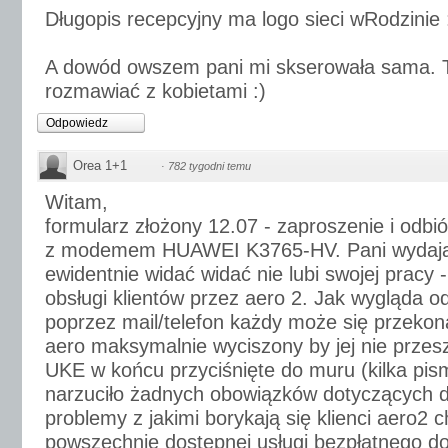
Długopis recepcyjny ma logo sieci wRodzinie 
A dowód owszem pani mi skserowała sama. 
rozmawiać z kobietami :)
Odpowiedz
Orea 1+1
·
782 tygodni temu
Witam,
formularz złożony 12.07 - zaproszenie i odbió
z modemem HUAWEI K3765-HV. Pani wydając
ewidentnie widać widać nie lubi swojej pracy -
obsługi klientów przez aero 2. Jak wygląda o
poprzez mail/telefon każdy może się przekona
aero maksymalnie wyciszony by jej nie przes
UKE w końcu przyciśnięte do muru (kilka pism
narzuciło żadnych obowiązków dotyczących dy
problemy z jakimi borykają się klienci aero2 
powszechnie dostępnej usługi bezpłatnego do