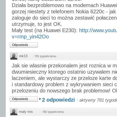
Działa bezproblemowo na modemach Huawei E
gorzej niestety z telefonem Nokia 6220c - jak
zaloguje do sieci to można zestawić połaczenie
utrzymuje, to jest OK.
Mały test (na Huawei E230):
http://www.you
v=rmp_yin42Oo
Odpowiedz
mk13
·
781 tygodni temu
Jak sie wlasnie przekonalem jest roznica w
dwumiesieczny ktorego ostatnio uzywalem n
laczeniem, ale wystarczy ze przeloze karte d
i standardowy problem z wykrywaniem sieci 
przelozeniu do nowszego brak problemow! Oba
2 odpowiedzi
Odpowiedz
·
aktywny 781 tygod
maly mis
·
782 tygodni temu