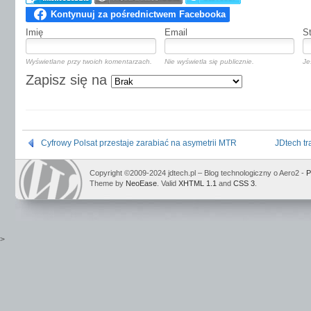
Imię
Email
S
Wyświetlane przy twoich komentarzach.
Nie wyświetla się publicznie.
Je
Zapisz się na
Cyfrowy Polsat przestaje zarabiać na asymetrii MTR
JDtech tr
Copyright ©2009-2024 jdtech.pl – Blog technologiczny o Aero2 -
P
Theme by
NeoEase
. Valid
XHTML 1.1
and
CSS 3
.
>