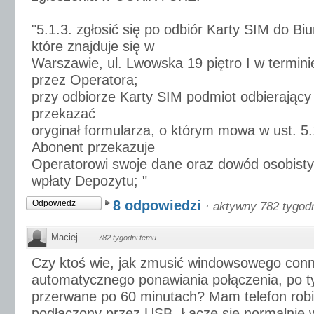
"5.1.3. zgłosić się po odbiór Karty SIM do Biu
które znajduje się w
Warszawie, ul. Lwowska 19 piętro I w termi
przez Operatora;
przy odbiorze Karty SIM podmiot odbierający
przekazać
oryginał formularza, o którym mowa w ust. 5
Abonent przekazuje
Operatorowi swoje dane oraz dowód osobisty
wpłaty Depozytu; "
8 odpowiedzi
Odpowiedz
·
aktywny 782 tygod
Maciej
·
782 tygodni temu
Czy ktoś wie, jak zmusić windowsowego con
automatycznego ponawiania połączenia, po t
przerwane po 60 minutach? Mam telefon rob
podłączony przez USB. Łączę się normalnie w