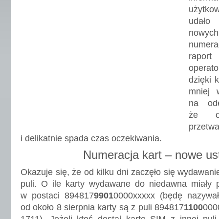
użytko
udało 
nowych
numera
raport 
operato
dzięki 
mniej 
na ode
że op
przet
i delikatnie spada czas oczekiwania.
Numeracja kart – nowe ust
Okazuje się, że od kilku dni zaczęło się wydawanie
puli. O ile karty wydawane do niedawna miały
w postaci 894817
9901
0000xxxxx (będę nazywał 
od około 8 sierpnia karty są z puli 894817
1100
000