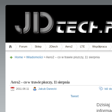
Forum
Sklep
JDtech
Aero2
LTE
Współpraca
Home
>
Wiadomości
> Aero2 – co w trawie piszczy, 11 sierpnia
Aero2 – co w trawie piszczy, 11 sierpnia
2011.08.11
Jakub Danecki
Idź d
Tweet
Dzisi
inform