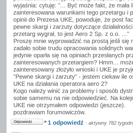
wyjaśnia: cytuję: "... Być może fakt, że mała 
zainteresowana warunkami tego przetargu i 
opinii do Prezesa UKE, powoduje, że post fac
pewne skargi i zarzuty dotyczące działalności
przetarg wygrał, to jest Aero 2 Sp. z o.o. ..."
Proszę mnie wyprowadzić na prostą jeśli się 
zadało sobie trudu opracowania solidnych w
jedynie oparła się na opiniach przesłanych pr
zainteresowanych przetargiem? Hmm... może
zainteresowany złożyło wnioski i UKE je przyj
"Pewne skargi i zarzuty" - jestem ciekaw ile 
UKE na działania operatora aero 2?
Kogo należy winić za problemy i sposób dystr
sobie samemu na nie odpowiedzieć. Na kolej
UKE nie otrzymałem odpowiedzi (jeszcze).
pozdrawiam forumowiczów.
1 odpowiedź
Odpowiedz
·
aktywny 782 tygodn