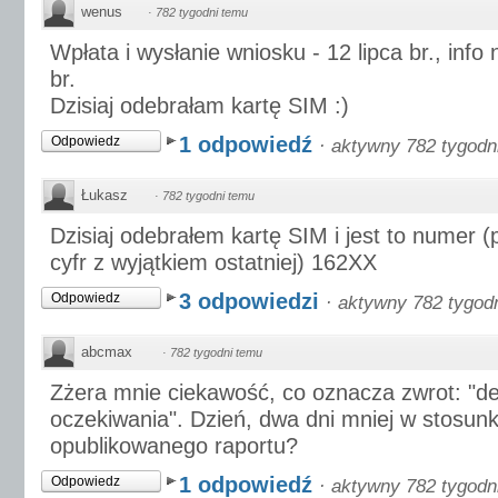
wenus
·
782 tygodni temu
Wpłata i wysłanie wniosku - 12 lipca br., info 
br.
Dzisiaj odebrałam kartę SIM :)
1 odpowiedź
Odpowiedz
·
aktywny 782 tygodn
Łukasz
·
782 tygodni temu
Dzisiaj odebrałem kartę SIM i jest to numer (
cyfr z wyjątkiem ostatniej) 162XX
3 odpowiedzi
Odpowiedz
·
aktywny 782 tygod
abcmax
·
782 tygodni temu
Zżera mnie ciekawość, co oznacza zwrot: "de
oczekiwania". Dzień, dwa dni mniej w stosunk
opublikowanego raportu?
1 odpowiedź
Odpowiedz
·
aktywny 782 tygodn