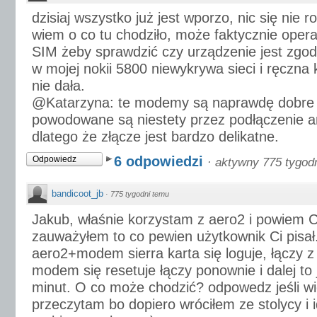
dzisiaj wszystko już jest wporzo, nic się nie r
wiem o co tu chodziło, może faktycznie opera
SIM żeby sprawdzić czy urządzenie jest zgo
w mojej nokii 5800 niewykrywa sieci i ręczna k
nie dała.
@Katarzyna: te modemy są naprawdę dobre a
powodowane są niestety przez podłączenie a
dlatego że złącze jest bardzo delikatne.
6 odpowiedzi
Odpowiedz
·
aktywny 775 tygod
bandicoot_jb
·
775 tygodni temu
Jakub, właśnie korzystam z aero2 i powiem C
zauważyłem to co pewien użytkownik Ci pisał.
aero2+modem sierra karta się loguje, łączy 
modem się resetuje łączy ponownie i dalej to
minut. O co może chodzić? odpowedz jeśli wie
przeczytam bo dopiero wróciłem ze stolycy i