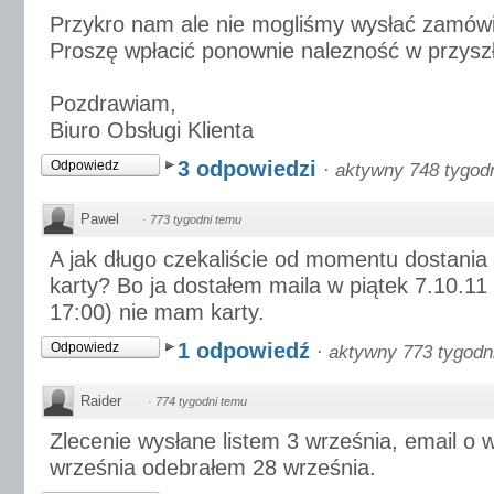
Przykro nam ale nie mogliśmy wysłać zamówi
Proszę wpłacić ponownie nalezność w przyszł
Pozdrawiam,
Biuro Obsługi Klienta
3 odpowiedzi
Odpowiedz
·
aktywny 748 tygod
Pawel
·
773 tygodni temu
A jak długo czekaliście od momentu dostania
karty? Bo ja dostałem maila w piątek 7.10.11 
17:00) nie mam karty.
1 odpowiedź
Odpowiedz
·
aktywny 773 tygodn
Raider
·
774 tygodni temu
Zlecenie wysłane listem 3 września, email o 
września odebrałem 28 września.