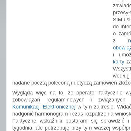
zawiado
przesył
SIM usł
do Inte
o zamó
z
obowią
i umoż
karty
z
Wszyst
wedłu
nadane pocztą poleconą i dotyczą zamówień złożo
Wygląda więc na to, że operator faktycznie w
zobowiązań regulaminowych i związanyc
Komunikacji Elektronicznej
w tym zakresie. Widać
nadgonić harmonogram i czas rozpatrzenia wnioskó
Faktyczne wskaźniki postaram się sprawdzić 
tygodnia, ale potrzebuję przy tym waszej współ