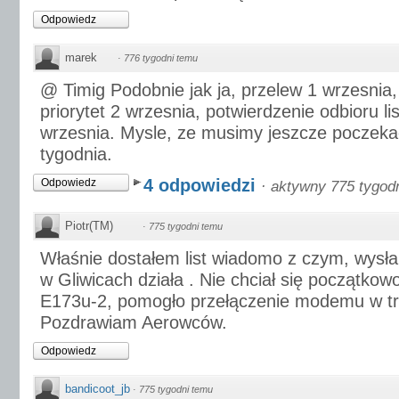
Odpowiedz
marek
·
776 tygodni temu
@ Timig Podobnie jak ja, przelew 1 wrzesnia, 
priorytet 2 wrzesnia, potwierdzenie odbioru li
wrzesnia. Mysle, ze musimy jeszcze poczek
tygodnia.
4 odpowiedzi
Odpowiedz
·
aktywny 775 tygod
Piotr(TM)
·
775 tygodni temu
Właśnie dostałem list wiadomo z czym, wysł
w Gliwicach działa . Nie chciał się początko
E173u-2, pomogło przełączenie modemu w t
Pozdrawiam Aerowców.
Odpowiedz
bandicoot_jb
·
775 tygodni temu