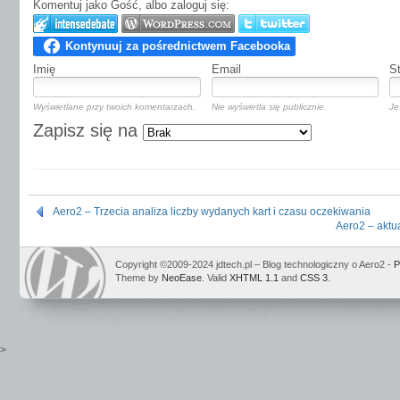
Komentuj jako Gość, albo zaloguj się:
Imię
Email
S
Wyświetlane przy twoich komentarzach.
Nie wyświetla się publicznie.
Je
Zapisz się na
Aero2 – Trzecia analiza liczby wydanych kart i czasu oczekiwania
Aero2 – aktua
Copyright ©2009-2024 jdtech.pl – Blog technologiczny o Aero2 -
P
Theme by
NeoEase
. Valid
XHTML 1.1
and
CSS 3
.
>