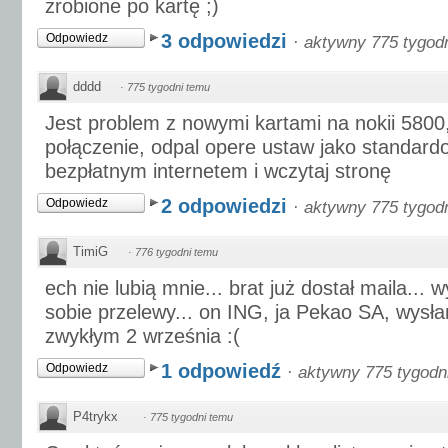
zrobione po kartę ;)
3 odpowiedzi
Odpowiedz
·
aktywny 775 tygod
dddd
·
775 tygodni temu
Jest problem z nowymi kartami na nokii 5800
połączenie, odpal opere ustaw jako standard
bezpłatnym internetem i wczytaj stronę
2 odpowiedzi
Odpowiedz
·
aktywny 775 tygod
TimiG
·
776 tygodni temu
ech nie lubią mnie... brat już dostał maila... 
sobie przelewy... on ING, ja Pekao SA, wysł
zwykłym 2 września :(
1 odpowiedź
Odpowiedz
·
aktywny 775 tygodn
P4trykx
·
775 tygodni temu