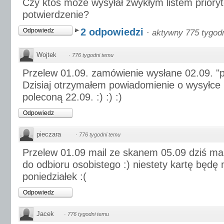
Czy ktoś może wysyłał zwykłym listem prioryt
potwierdzenie?
2 odpowiedzi
Odpowiedz
·
aktywny 775 tygod
Wojtek
·
776 tygodni temu
Przelew 01.09. zamówienie wysłane 02.09. "po
Dzisiaj otrzymałem powiadomienie o wysyłce 
poleconą 22.09. :) :) :)
Odpowiedz
pieczara
·
776 tygodni temu
Przelew 01.09 mail ze skanem 05.09 dziś mai
do odbioru osobistego :) niestety kartę będę 
poniedziałek :(
Odpowiedz
Jacek
·
776 tygodni temu