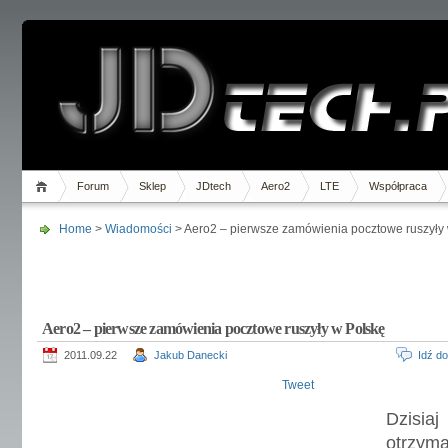
Forum
Sklep
JDtech
Aero2
LTE
Współpraca
Home
>
Wiadomości
> Aero2 – pierwsze zamówienia pocztowe ruszyły
Aero2 – pierwsze zamówienia pocztowe ruszyły w Polskę
2011.09.22
Jakub Danecki
Idź d
Tweet
Dzisi
otrzy