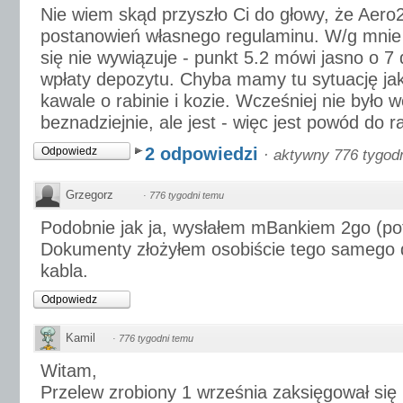
Nie wiem skąd przyszło Ci do głowy, że Aero2
postanowień własnego regulaminu. W/g mnie
się nie wywiązuje - punkt 5.2 mówi jasno o 7
wpłaty depozytu. Chyba mamy tu sytuację ja
kawale o rabinie i kozie. Wcześniej nie było wc
beznadziejnie, ale jest - więc jest powód do r
2 odpowiedzi
Odpowiedz
·
aktywny 776 tygod
Grzegorz
·
776 tygodni temu
Podobnie jak ja, wysłałem mBankiem 2go (pot
Dokumenty złożyłem osobiście tego samego dn
kabla.
Odpowiedz
Kamil
·
776 tygodni temu
Witam,
Przelew zrobiony 1 września zaksięgował się 