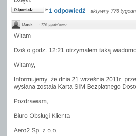
Dzięki.
1 odpowiedź
Odpowiedz
·
aktywny 776 tygodn
Darek
·
776 tygodni temu
Witam
Dziś o godz. 12:21 otrzymałem taką wiadomo
Witamy,
Informujemy, że dnia 21 września 2011r. prz
wysłana została Karta SIM Bezpłatnego Dostę
Pozdrawiam,
Biuro Obsługi Klienta
Aero2 Sp. z o.o.