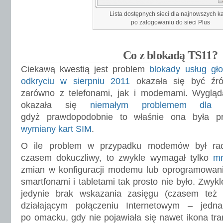
Lista dostępnych sieci dla najnowszych kar
po zalogowaniu do sieci Plus
Co z blokadą TS11?
Ciekawą kwestią jest problem
blokady usług g
odkryciu w sierpniu 2011
okazała się być źr
zarówno z telefonami, jak i modemami. Wygląd
okazała się
niemałym problemem dla 
gdyż prawdopodobnie to właśnie ona była p
wymiany kart SIM
.
O ile problem w przypadku modemów był rac
czasem dokuczliwy, to zwykle wymagał tylko
mn
zmian w konfiguracji modemu lub oprogramowaniu
smartfonami i tabletami tak prosto nie było. Zwy
jedynie brak wskazania zasięgu (czasem też 
działającym połączeniu Internetowym – jedna
po omacku, gdy nie pojawiała się nawet ikona tr