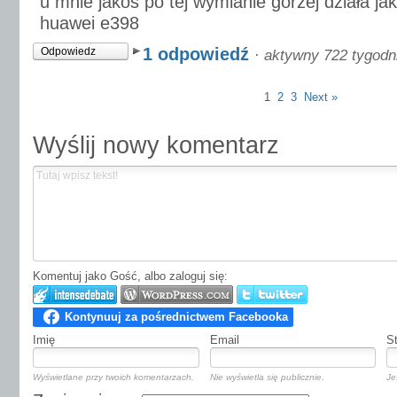
u mnie jakoś po tej wymianie gorzej działa j
huawei e398
1 odpowiedź
Odpowiedz
·
aktywny 722 tygodn
1
2
3
Next »
Wyślij nowy komentarz
Komentuj jako Gość, albo zaloguj się:
Imię
Email
S
Wyświetlane przy twoich komentarzach.
Nie wyświetla się publicznie.
Je