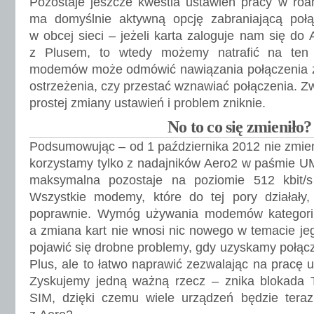
Pozostaje jeszcze kwestia ustawień pracy w roa
ma domyślnie aktywną opcję zabraniającą połą
w obcej sieci – jeżeli karta zaloguje nam się do
z Plusem, to wtedy możemy natrafić na ten
modemów może odmówić nawiązania połączenia z 
ostrzeżenia, czy przestać wznawiać połączenia. Z
prostej zmiany ustawień i problem zniknie.
No to co się zmieniło?
Podsumowując – od 1 października 2012 nie zmieni
korzystamy tylko z nadajników Aero2 w paśmie 
maksymalna pozostaje na poziomie 512 kbit/s
Wszystkie modemy, które do tej pory działały,
poprawnie. Wymóg używania modemów kategorii
a zmiana kart nie wnosi nic nowego w temacie j
pojawić się drobne problemy, gdy uzyskamy połącz
Plus, ale to łatwo naprawić zezwalając na pracę u
Zyskujemy jedną ważną rzecz – znika blokada 
SIM, dzięki czemu wiele urządzeń będzie teraz