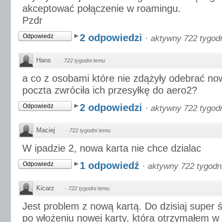
akceptować połączenie w roamingu.
Pzdr
2 odpowiedzi
Odpowiedz
·
aktywny 722 tygod
Hans
·
722 tygodni temu
a co z osobami które nie zdążyły odebrać no
poczta zwróciła ich przesyłkę do aero2?
2 odpowiedzi
Odpowiedz
·
aktywny 722 tygod
Maciej
·
722 tygodni temu
W ipadzie 2, nowa karta nie chce dzialac
1 odpowiedź
Odpowiedz
·
aktywny 722 tygodn
Kicarz
·
722 tygodni temu
Jest problem z nową kartą. Do dzisiaj super 
po włożeniu nowej karty, która otrzymałem 