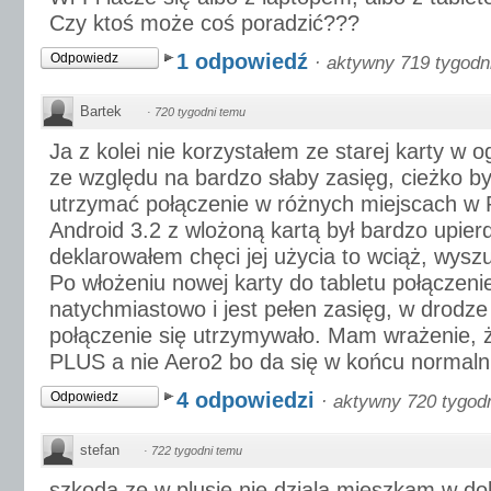
Czy ktoś może coś poradzić???
1 odpowiedź
Odpowiedz
·
aktywny 719 tygodn
Bartek
·
720 tygodni temu
Ja z kolei nie korzystałem ze starej karty w o
ze względu na bardzo słaby zasięg, cieżko był
utrzymać połączenie w różnych miejscach w
Android 3.2 z wlożoną kartą był bardzo upierd
deklarowałem chęci jej użycia to wciąż, wyszu
Po włożeniu nowej karty do tabletu połączeni
natychmiastowo i jest pełen zasięg, w drodz
połączenie się utrzymywało. Mam wrażenie, ż
PLUS a nie Aero2 bo da się w końcu normalni
4 odpowiedzi
Odpowiedz
·
aktywny 720 tygod
stefan
·
722 tygodni temu
szkoda ze w plusie nie dziala mieszkam w dol