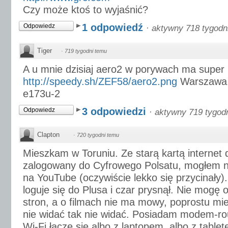
Czy może ktoś to wyjaśnić?
1 odpowiedź
Odpowiedz
·
aktywny 718 tygodn
Tiger
·
719 tygodni temu
A u mnie dzisiaj aero2 w porywach ma super
http://speedy.sh/ZEF58/aero2.png
Warszawa.
e173u-2
3 odpowiedzi
Odpowiedz
·
aktywny 719 tygod
Clapton
·
720 tygodni temu
Mieszkam w Toruniu. Ze starą kartą internet d
zalogowany do Cyfrowego Polsatu, mogłem n
na YouTube (oczywiście lekko się przycinały)
loguje się do Plusa i czar prysnął. Nie mogę 
stron, a o filmach nie ma mowy, poprostu miel
nie widać tak nie widać. Posiadam modem-ro
Wi-Fi łacze się albo z laptopem, albo z table