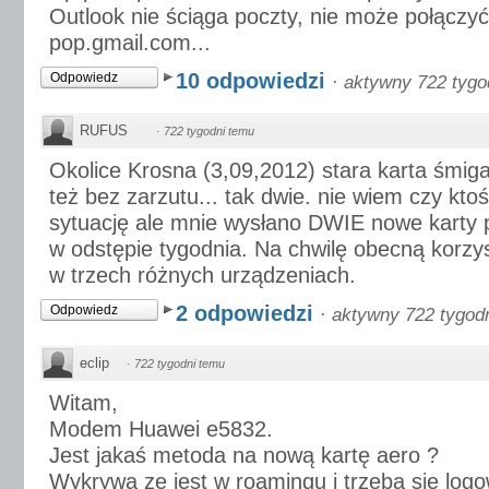
Outlook nie ściąga poczty, nie może połączy
pop.gmail.com...
10 odpowiedzi
Odpowiedz
·
aktywny 722 tygo
RUFUS
·
722 tygodni temu
Okolice Krosna (3,09,2012) stara karta śmig
też bez zarzutu... tak dwie. nie wiem czy kto
sytuację ale mnie wysłano DWIE nowe karty 
w odstępie tygodnia. Na chwilę obecną korzy
w trzech różnych urządzeniach.
2 odpowiedzi
Odpowiedz
·
aktywny 722 tygod
eclip
·
722 tygodni temu
Witam,
Modem Huawei e5832.
Jest jakaś metoda na nową kartę aero ?
Wykrywa ze jest w roamingu i trzeba się logo