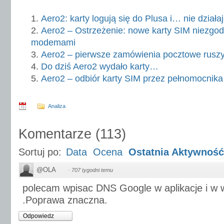
Aero2: karty logują się do Plusa i… nie działa
Aero2 – Ostrzeżenie: nowe karty SIM niezgo
modemami
Aero2 – pierwsze zamówienia pocztowe ruszy
Do dziś Aero2 wydało karty…
Aero2 – odbiór karty SIM przez pełnomocnika 
Analiza
Komentarze
(
113
)
Sortuj po:
Data
Ocena
Ostatnia Aktywność
@OLA
·
707 tygodni temu
polecam wpisac DNS Google w aplikacje i w w
.Poprawa znaczna.
Odpowiedz