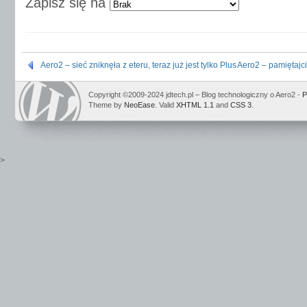
Zapisz się na
Aero2 – sieć zniknęła z eteru, teraz już jest tylko Plus
Aero2 – pamiętajci
Copyright ©2009-2024 jdtech.pl – Blog technologiczny o Aero2 -
P
Theme by
NeoEase
. Valid
XHTML 1.1
and
CSS 3
.
>