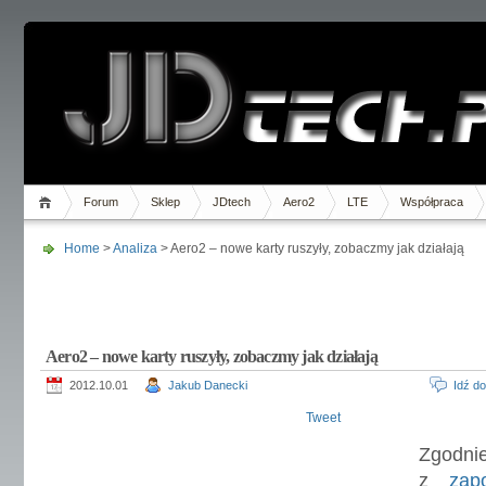
Forum
Sklep
JDtech
Aero2
LTE
Współpraca
Home
>
Analiza
> Aero2 – nowe karty ruszyły, zobaczmy jak działają
Aero2 – nowe karty ruszyły, zobaczmy jak działają
2012.10.01
Jakub Danecki
Idź d
Tweet
Zgodni
z
zap