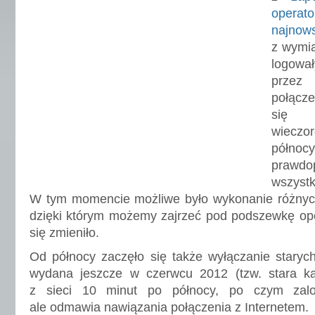
opera
najnow
z wymia
logował
przez 
połącze
się 
wieczor
półn
prawd
wszyst
W tym momencie możliwe było wykonanie różnych 
dzięki którym możemy zajrzeć pod podszewkę ope
się zmieniło.
Od północy zaczęło się także wyłączanie staryc
wydana jeszcze w czerwcu 2012 (tzw. stara ka
z sieci 10 minut po północy, po czym zalo
ale odmawia nawiązania połączenia z Internetem.