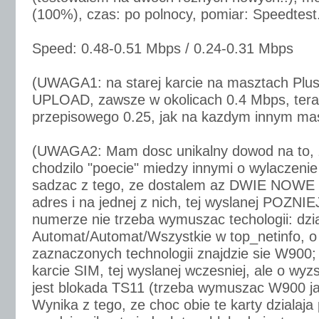
(100%), czas: po polnocy, pomiar: Speedtest
Speed: 0.48-0.51 Mbps / 0.24-0.31 Mbps
(UWAGA1: na starej karcie na masztach Plus
UPLOAD, zawsze w okolicach 0.4 Mbps, tera
przepisowego 0.25, jak na kazdym innym ma
(UWAGA2: Mam dosc unikalny dowod na to, z
chodzilo "poecie" miedzy innymi o wylaczeni
sadzac z tego, ze dostalem az DWIE NOWE 
adres i na jednej z nich, tej wyslanej POZN
numerze nie trzeba wymuszac techologii: dzi
Automat/Automat/Wszystkie w top_netinfo, o i
zaznaczonych technologii znajdzie sie W900
karcie SIM, tej wyslanej wczesniej, ale o wy
jest blokada TS11 (trzeba wymuszac W900 jak
Wynika z tego, ze choc obie te karty dzialaj