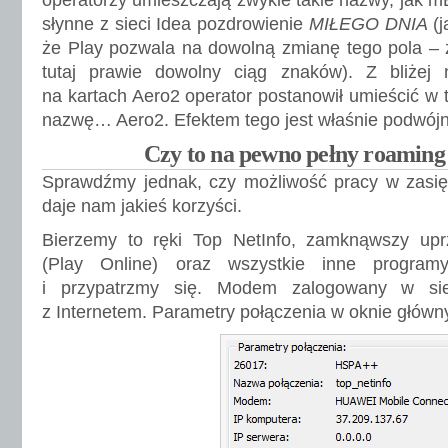
operatorzy umieszczają zwykle takie nazwy, jak m
słynne z sieci Idea pozdrowienie
MIŁEGO DNIA
(j
że Play pozwala na dowolną zmianę tego pola – 
tutaj prawie dowolny ciąg znaków). Z bliżej
na kartach Aero2 operator postanowił umieścić w 
nazwę… Aero2. Efektem tego jest właśnie podwój
Czy to na pewno pełny roaming
Sprawdźmy jednak, czy możliwość pracy w zasięg
daje nam jakieś korzyści.
Bierzemy to ręki Top NetInfo, zamknąwszy upr
(Play Online) oraz wszystkie inne progra
i przypatrzmy się. Modem zalogowany w sie
z Internetem. Parametry połączenia w oknie główn