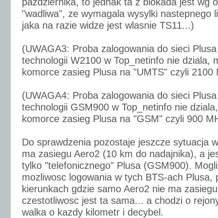
pazdziernika, to jednak ta z blokada jest wg 
"wadliwa", ze wymagala wysylki nastepnego li
jaka na razie widze jest wlasnie TS11...)
(UWAGA3: Proba zalogowania do sieci Plusa
technologii W2100 w Top_netinfo nie dziala
komorce zasieg Plusa na "UMTS" czyli 2100
(UWAGA4: Proba zalogowania do sieci Plusa
technologii GSM900 w Top_netinfo nie dzial
komorce zasieg Plusa na "GSM" czyli 900 M
Do sprawdzenia pozostaje jeszcze sytuacja w 
ma zasiegu Aero2 (10 km do nadajnika), a j
tylko "telefonicznego" Plusa (GSM900). Mogl
mozliwosc logowania w tych BTS-ach Plusa, 
kierunkach gdzie samo Aero2 nie ma zasieg
czestotliwosc jest ta sama... a chodzi o rejony
walka o kazdy kilometr i decybel.