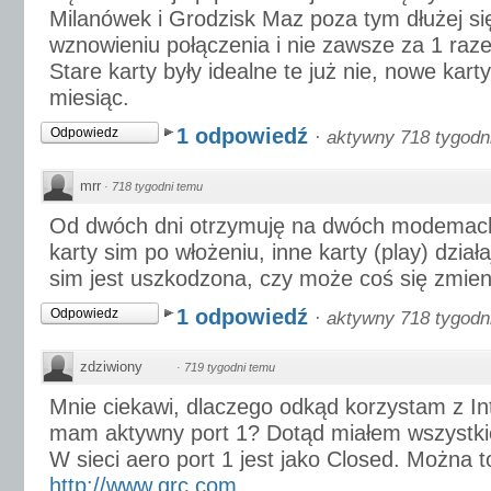
Milanówek i Grodzisk Maz poza tym dłużej si
wznowieniu połączenia i nie zawsze za 1 raz
Stare karty były idealne te już nie, nowe ka
miesiąc.
1 odpowiedź
Odpowiedz
·
aktywny 718 tygodn
mrr
·
718 tygodni temu
Od dwóch dni otrzymuję na dwóch modemach
karty sim po włożeniu, inne karty (play) dział
sim jest uszkodzona, czy może coś się zmieni
1 odpowiedź
Odpowiedz
·
aktywny 718 tygodn
zdziwiony
·
719 tygodni temu
Mnie ciekawi, dlaczego odkąd korzystam z In
mam aktywny port 1? Dotąd miałem wszystkie 
W sieci aero port 1 jest jako Closed. Można t
http://www.grc.com