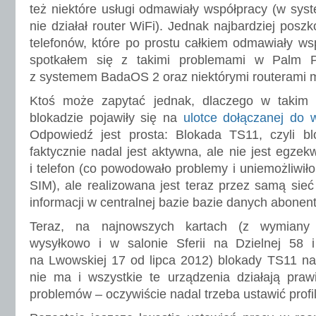
też niektóre usługi odmawiały współpracy (w syst
nie działał router WiFi). Jednak najbardziej posz
telefonów, które po prostu całkiem odmawiały ws
spotkałem się z takimi problemami w Palm
z systemem BadaOS 2 oraz niektórymi routerami 
Ktoś może zapytać jednak, dlaczego w takim r
blokadzie pojawiły się na
ulotce dołączanej do 
Odpowiedź jest prosta: Blokada TS11, czyli b
faktycznie nadal jest aktywna, ale nie jest egze
i telefon (co powodowało problemy i uniemożliwiło 
SIM), ale realizowana jest teraz przez samą si
informacji w centralnej bazie bazie danych abone
Teraz, na najnowszych kartach (z wymian
wysyłkowo i w salonie Sferii na Dzielnej 58 i
na Lwowskiej 17 od lipca 2012) blokady TS11 na
nie ma i wszystkie te urządzenia działają praw
problemów – oczywiście nadal trzeba ustawić prof