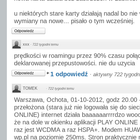
u niektórych stare karty działają nadal bo nie
wymiany na nowe... pisało o tym wcześniej.
Odpowiedz
xxx
·
722 tygodni temu
prędkości w roamingu przez 90% czasu połą
deklarowanej przepustowości. nie du uzycia
1 odpowiedź
Odpowiedz
·
aktywny 722 tygodn
TOMEK
·
722 tygodni temu
Warszawa, Ochota, 01-10-2012, godz 20.00 
przełożona (stara już nie logowała się do siec
ONLINE) internet działa baaaaaarrrrdzo woo
że na dole w okienku aplikacji PLAY ONLINE z
raz jest WCDMA a raz HSPA+. Modem HUAWE
wp.pl na poziomie 250ms. Stron praktycznie n