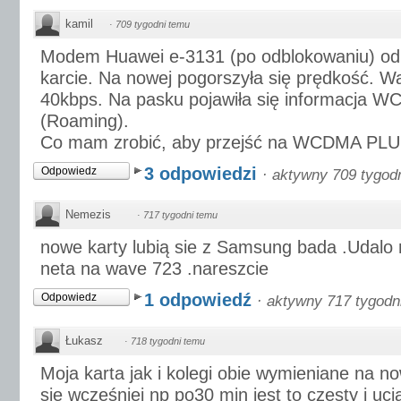
kamil
·
709 tygodni temu
Modem Huawei e-3131 (po odblokowaniu) odbi
karcie. Na nowej pogorszyła się prędkość. W
40kbps. Na pasku pojawiła się informacja 
(Roaming).
Co mam zrobić, aby przejść na WCDMA PL
3 odpowiedzi
Odpowiedz
·
aktywny 709 tygod
Nemezis
·
717 tygodni temu
nowe karty lubią sie z Samsung bada .Udalo 
neta na wave 723 .nareszcie
1 odpowiedź
Odpowiedz
·
aktywny 717 tygodn
Łukasz
·
718 tygodni temu
Moja karta jak i kolegi obie wymieniane na 
się wcześniej np po30 min jest to częsty i uc