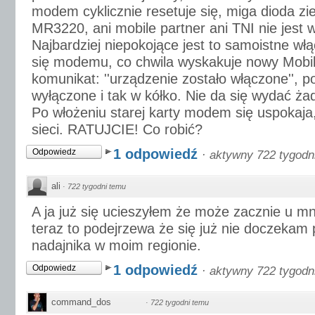
modem cyklicznie resetuje się, miga dioda zie
MR3220, ani mobile partner ani TNI nie jest w
Najbardziej niepokojące jest to samoistne wł
się modemu, co chwila wyskakuje nowy Mobil
komunikat: ''urządzenie zostało włączone'', 
wyłączone i tak w kółko. Nie da się wydać ż
Po włożeniu starej karty modem się uspokaj
sieci. RATUJCIE! Co robić?
1 odpowiedź
Odpowiedz
·
aktywny 722 tygodn
ali
·
722 tygodni temu
A ja już się ucieszyłem że może zacznie u mn
teraz to podejrzewa że się już nie doczekam 
nadajnika w moim regionie.
1 odpowiedź
Odpowiedz
·
aktywny 722 tygodn
command_dos
·
722 tygodni temu