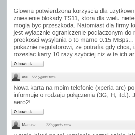
Glowna potwierdzona korzyscia dla uzytkownik
zniesienie blokady TS11, ktora dla wielu nie
mogla byc przeszkoda. Natomiast dla firmy ko
jest wylacznie ograniczenie podlaczonym do
predkosci wysylania o to marne 0.15 MBps... 
pokaznie regulatorowi, ze potrafia gdy chca, 
rozeslac karty 10 razy szybciej niz w te ich ar
Odpowiedz
asd
·
722 tygodni temu
Nowa karta na moim telefonie (xperia arc) po
informuje o rodzaju połączenia (3G, H, itd.). 
aero2!
Odpowiedz
Mariusz
·
722 tygodni temu