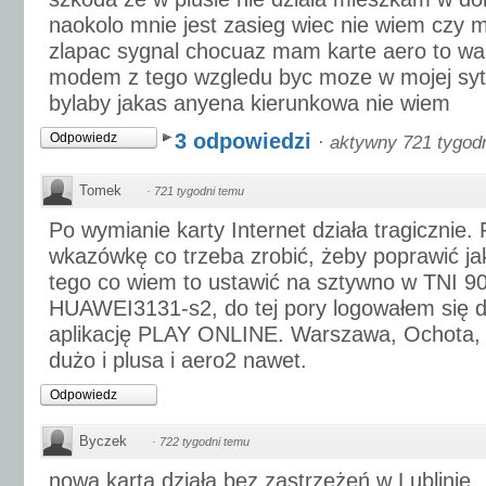
naokolo mnie jest zasieg wiec nie wiem czy 
zlapac sygnal chocuaz mam karte aero to wa
modem z tego wzgledu byc moze w mojej syt
bylaby jakas anyena kierunkowa nie wiem
3 odpowiedzi
Odpowiedz
·
aktywny 721 tygod
Tomek
·
721 tygodni temu
Po wymianie karty Internet działa tragicznie.
wkazówkę co trzeba zrobić, żeby poprawić ja
tego co wiem to ustawić na sztywno w TNI
HUAWEI3131-s2, do tej pory logowałem się do
aplikację PLAY ONLINE. Warszawa, Ochota, 
dużo i plusa i aero2 nawet.
Odpowiedz
Byczek
·
722 tygodni temu
nowa karta działa bez zastrzeżeń w Lublinie.