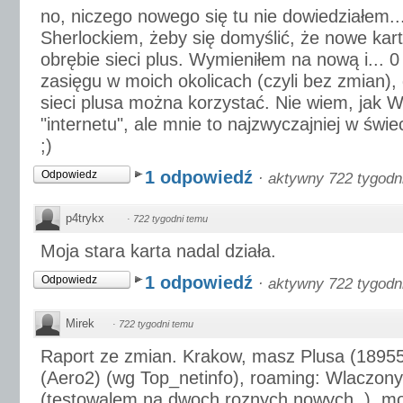
no, niczego nowego się tu nie dowiedziałem..
Sherlockiem, żeby się domyślić, że nowe karty
obrębie sieci plus. Wymieniłem na nową i... 0
zasięgu w moich okolicach (czyli bez zmian),
sieci plusa można korzystać. Nie wiem, jak W
"internetu", ale mnie to najzwyczajniej w świ
;)
1 odpowiedź
Odpowiedz
·
aktywny 722 tygodn
p4trykx
·
722 tygodni temu
Moja stara karta nadal działa.
1 odpowiedź
Odpowiedz
·
aktywny 722 tygodn
Mirek
·
722 tygodni temu
Raport ze zmian. Krakow, masz Plusa (18955)
(Aero2) (wg Top_netinfo), roaming: Wlaczony
(testowalem na dwoch roznych nowych..), m