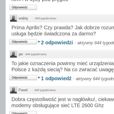
Odpowiedz
wojbig
·
644 tygodni temu
Prima Aprilis? Czy prawda? Jak dobrze rozum
usługa będzie świadczona za darmo?
2 odpowiedzi
Odpowiedz
·
aktywny 644 tygod
gie
·
644 tygodni temu
To jakie oznaczenia powinny mieć urządzenia
Polsce z każdą siecią? Na co zwracać uwag
1 odpowiedź
Odpowiedz
·
aktywny 644 tygodn
Paweł
·
644 tygodni temu
Dobra częstotliwość jest w nagłówku!, ciekaw
modemy obsługujące sieć LTE 2600 Ghz
Odpowiedz