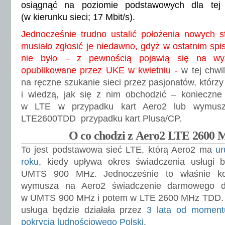
osiągnąć na poziomie podstawowych dla tej
(w kierunku sieci; 17 Mbit/s).
Jednocześnie trudno ustalić położenia nowych s
musiało zgłosić je niedawno, gdyż w ostatnim spi
nie było – z pewnością pojawią się na wyk
opublikowane przez UKE w kwietniu -
w tej chwil
na ręczne szukanie sieci przez pasjonatów, którz
i wiedzą, jak się z nim obchodzić – konieczne
w LTE w przypadku kart Aero2 lub wymusz
LTE2600TDD przypadku kart Plusa/CP.
O co chodzi z Aero2 LTE 2600
To jest podstawowa sieć LTE, którą Aero2 ma
ur
roku
, kiedy upływa okres świadczenia usługi be
UMTS 900 MHz. Jednocześnie to właśnie k
wymusza na Aero2 świadczenie darmowego do
w UMTS 900 MHz i potem w LTE 2600 MHz TDD. W t
usługa będzie działała przez
3 lata od moment
pokrycia ludnościowego Polski
.