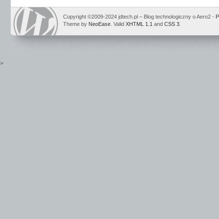
Copyright ©2009-2024 jdtech.pl – Blog technologiczny o Aero2 -
P
Theme by
NeoEase
. Valid
XHTML 1.1
and
CSS 3
.
>