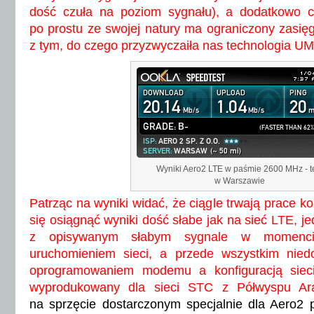
dość czuła na poziom sygnału), a dodatkowo 
po prostu ze swojej natury ma ograniczony zasię
z tym, do czego przyzwyczaiła nas technologia 
Wyniki Aero2 LTE w paśmie 2600 MHz - t
w Warszawie
Patrząc na wyniki widać, że ciągle trwają prace ko
się osiągnąć wyniki dość słabe jak na sieć LTE, j
z opisywanym słabym sygnale w momenci
uruchomieniem sieci, a przede wszystkim nie
oprogramowaniem modemu a konfiguracją sie
wyprodukowany dla sieci STC z Półwyspu Ar
na sprzęcie dostarczonym specjalnie dla Aero2 