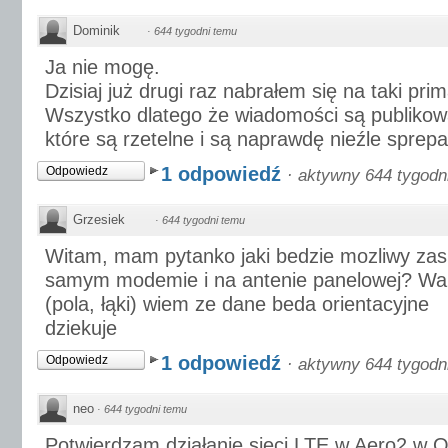
Dominik
·
644 tygodni temu
Ja nie mogę.
Dzisiaj już drugi raz nabrałem się na taki prim
Wszystko dlatego że wiadomości są publikow
które są rzetelne i są naprawdę nieźle sprep
1 odpowiedź
Odpowiedz
·
aktywny 644 tygodn
Grzesiek
·
644 tygodni temu
Witam, mam pytanko jaki bedzie mozliwy za
samym modemie i na antenie panelowej? Wa
(pola, łąki) wiem ze dane beda orientacyjne
dziekuje
1 odpowiedź
Odpowiedz
·
aktywny 644 tygodn
neo
·
644 tygodni temu
Potwierdzam działanie sieci LTE w Aero2 w Op