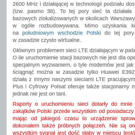
2600 MHz i działającej w technologii podziału d
(tzw. pasmo 38). To tej pory sieć ta działała 
bazowych zlokalizowanych w okolicach Warszawy 
w ogóle rozbudowywana. Mimo uzyskania kil
na
południowym wschodzie Polski
do tej pory
w zasadzie czysto wirtualne.
Głównym problemem sieci LTE działającym w pa
O ile uruchomienie stacji bazowych nie jest dla op
specjalnym wyzwaniem, o tyle modemów jest jak 
ściągnąć można w zasadzie tylko Huawei E392u-
działa z innymi naszymi sieciami LTE pracujący
Plus i Cyfrowy Polsat oferuje także stacjonarny
jednak nie jest on tani.
Raporty o uruchomieniu sieci dotarły do mnie 
zakątków Polski przede wszystkim od posiadacz
mając od jakiegoś czasu to urządzenie spro
dokonałem także próbnych połączeń. Nie są one
wszystkim sygnał jest dość słaby w miejscu testó