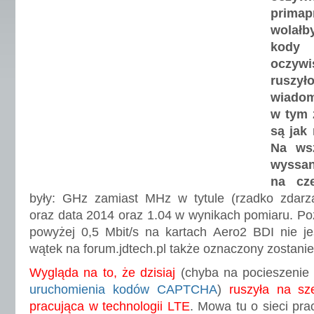
prima
wolałb
kody
oczyw
rusz
wiado
w tym
są jak 
Na wsz
wyssan
na cz
były: GHz zamiast MHz w tytule (rzadko zdarzaj
oraz data 2014 oraz 1.04 w wynikach pomiaru. Po
powyżej 0,5 Mbit/s na kartach Aero2 BDI nie je
wątek na forum.jdtech.pl także oznaczony zostanie 
Wygląda na to, że dzisiaj
(chyba na pocieszenie
uruchomienia kodów CAPTCHA
)
ruszyła na sz
pracująca w technologii LTE
. Mowa tu o sieci pra