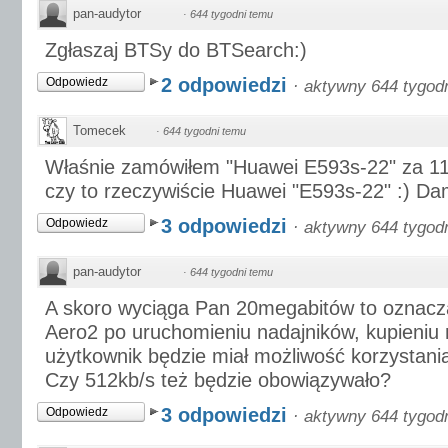
pan-audytor
·
644 tygodni temu
Zgłaszaj BTSy do BTSearch:)
2 odpowiedzi
Odpowiedz
·
aktywny 644 tygod
Tomecek
·
644 tygodni temu
Właśnie zamówiłem "Huawei E593s-22" za 1
czy to rzeczywiście Huawei "E593s-22" :) Dam
3 odpowiedzi
Odpowiedz
·
aktywny 644 tygod
pan-audytor
·
644 tygodni temu
A skoro wyciąga Pan 20megabitów to oznacza
Aero2 po uruchomieniu nadajników, kupieni
użytkownik będzie miał możliwość korzystan
Czy 512kb/s też będzie obowiązywało?
3 odpowiedzi
Odpowiedz
·
aktywny 644 tygod