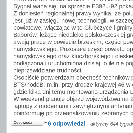
Sygnał waha się, na sprzęcie E392u-92 poka
Z doniesień regionalnej prawy wynika, że po
jest już w zasięgu nowej technologii, w szcze
powiatowe, włączając w to Głubczyce i gminy:
Baborów, leżące niedaleko polsko-czeskiej gr
trwają prace w powiecie brzeskim, części pow
namysłowskiego. Pozostała część powiatu op
namysłowskiego oraz kluczborskiego i oleski
podłączona i uruchomiona dzisiaj, o ile nie po
nieprzewidziane trudności.
Osobiście potwierdzam obecność techników 
BTS/nodeB, m.in. przy drodze krajowej 46 w
gdzie kilka dni temu montowano urządzenia
W weekend planuję objazd województwa na 
laptopy z modemami i zewnętrznymi antenam
poinformuję po przeanalizowaniu zebranych 
6 odpowiedzi
Odpowiedz
·
aktywny 644 tygod