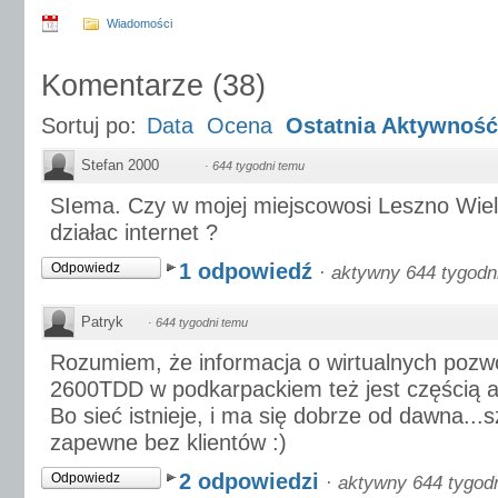
Wiadomości
Komentarze
(
38
)
Sortuj po:
Data
Ocena
Ostatnia Aktywność
Stefan 2000
·
644 tygodni temu
SIema. Czy w mojej miejscowosi Leszno Wiel
działac internet ?
1 odpowiedź
Odpowiedz
·
aktywny 644 tygodn
Patryk
·
644 tygodni temu
Rozumiem, że informacja o wirtualnych pozw
2600TDD w podkarpackiem też jest częścią a
Bo sieć istnieje, i ma się dobrze od dawna...s
zapewne bez klientów :)
2 odpowiedzi
Odpowiedz
·
aktywny 644 tygod