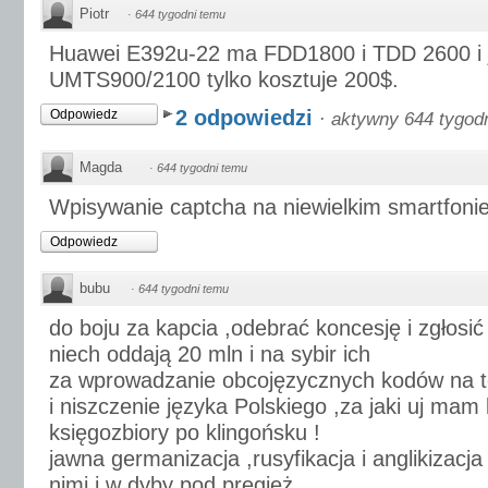
Piotr
·
644 tygodni temu
Huawei E392u-22 ma FDD1800 i TDD 2600 i 
UMTS900/2100 tylko kosztuje 200$.
2 odpowiedzi
Odpowiedz
·
aktywny 644 tygod
Magda
·
644 tygodni temu
Wpisywanie captcha na niewielkim smartfonie 
Odpowiedz
bubu
·
644 tygodni temu
do boju za kapcia ,odebrać koncesję i zgłosić
niech oddają 20 mln i na sybir ich
za wprowadzanie obcojęzycznych kodów na te
i niszczenie języka Polskiego ,za jaki uj ma
księgozbiory po klingońsku !
jawna germanizacja ,rusyfikacja i anglikizacj
nimi i w dyby pod pręgież