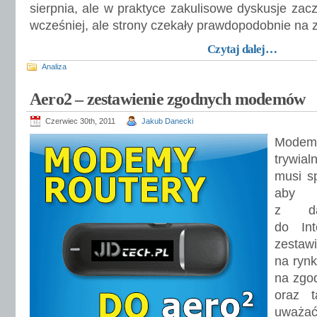
sierpnia, ale w praktyce zakulisowe dyskusje zac
wcześniej, ale strony czekały prawdopodobnie na
Czytaj dalej…
Analiza
Aero2 – zestawienie zgodnych modemów
Czerwiec 30th, 2011
Jakub Danecki
Modem 
trywia
musi s
aby 
z da
do Int
zesta
na ryn
na zgo
oraz t
uważać.