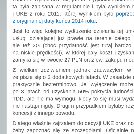
ta była zapisana w regulaminie i była wynikiem 
i UKE z roku 2011, której wynikiem było
poprze
z oryginalnej daty końca 2014 roku
.
Jest to więc kolejne wydłużenie działania tej uni
usługi działającej już prawie na terenie całego 
ale też 2G (choć przydatność jest tutaj bardzo
na niskie prędkości), w której cały koszt uzyska
zamyka się w kwocie 27 PLN oraz ew. zakupu m
Z wielkim zdziwieniem jednak zauważyłem w 
że pisze się o 3 dodatkowych latach. W zasadzie 
praktycznie bezterminowo. Jej wyłączenie może 
po 3 latach od uzyskania 50% pokrycia ludnośc
TDD, ale nie ma wymogu, kiedy to się musi wyda
nie nastąpi nigdy. Drugim przypadkiem byłaby rez
koncesji z innego powodu.
Dlatego właśnie zajrzałem do decyzji UKE oraz n
żeby zapoznać się ze szczegółami. Oficjalnie n