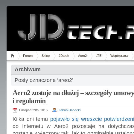
Forum
Sklep
JDtech
Aero2
LTE
Współpraca
Archiwum
Posty oznaczone ‘areo2’
Aero2 zostaje na dłużej – szczegóły umow
i regulamin
Listopad 29th, 2016
Jakub Danecki
Kilka dni temu
pojawiło się wreszcie potwierdzen
do Internetu w Aero2 pozostaje na dotychcza
zostanie wyłączony tak, jak to oryginalnie ustalo