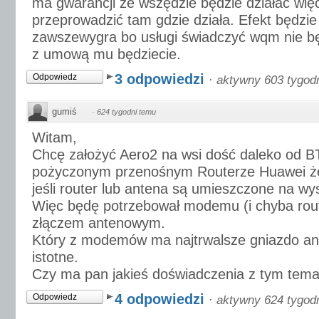
ma gwarancji że wszędzie będzie działać wię
przeprowadzić tam gdzie działa. Efekt będzie t
zawszewygra bo usługi świadczyć wqm nie bę
z umową mu będziecie.
3 odpowiedzi
Odpowiedz
·
aktywny 603 tygod
gumiś
·
624 tygodni temu
Witam,
Chcę założyć Aero2 na wsi dość daleko od 
pożyczonym przenośnym Routerze Huawei że 
jeśli router lub antena są umieszczone na wy
Więc będę potrzebował modemu (i chyba ro
złączem antenowym.
Który z modemów ma najtrwalsze gniazdo an
istotne.
Czy ma pan jakieś doświadczenia z tym tem
4 odpowiedzi
Odpowiedz
·
aktywny 624 tygod