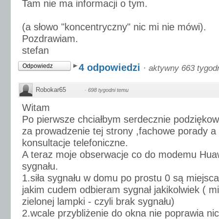
Tam nie ma informacji o tym.
(a słowo "koncentryczny" nic mi nie mówi).
Pozdrawiam.
stefan
4 odpowiedzi
Odpowiedz
·
aktywny 663 tygod
Robokar65
·
698 tygodni temu
Witam
Po pierwsze chciałbym serdecznie podzięko
za prowadzenie tej strony ,fachowe porady a
konsultacje telefoniczne.
A teraz moje obserwacje co do modemu Huawe
sygnału.
1.siła sygnału w domu po prostu 0 są miejsca
jakim cudem odbieram sygnał jakikolwiek ( mi
zielonej lampki - czyli brak sygnału)
2.wcale przybliżenie do okna nie poprawia nic