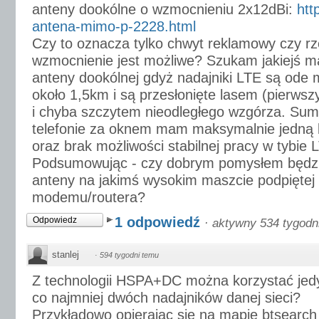
anteny dookólne o wzmocnieniu 2x12dBi:
htt
antena-mimo-p-2228.html
Czy to oznacza tylko chwyt reklamowy czy rz
wzmocnienie jest możliwe? Szukam jakiejś ma
anteny dookólnej gdyż nadajniki LTE są ode 
około 1,5km i są przesłonięte lasem (pierwsz
i chyba szczytem nieodległego wzgórza. S
telefonie za oknem mam maksymalnie jedną 
oraz brak możliwości stabilnej pracy w tybie L
Podsumowując - czy dobrym pomysłem będzie
anteny na jakimś wysokim maszcie podpiętej
modemu/routera?
1 odpowiedź
Odpowiedz
·
aktywny 534 tygodn
stanlej
·
594 tygodni temu
Z technologii HSPA+DC można korzystać jed
co najmniej dwóch nadajników danej sieci?
Przykładowo opierając się na mapie btsearch