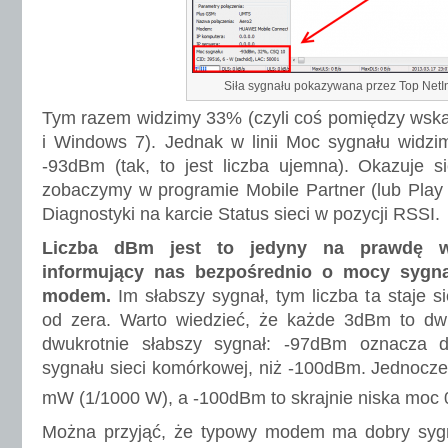
Siła sygnału pokazywana przez Top NetI
Tym razem widzimy 33% (czyli coś pomiędzy wska
i Windows 7). Jednak w linii Moc sygnału widzim
-93dBm (tak, to jest liczba ujemna). Okazuje s
zobaczymy w programie Mobile Partner (lub Play 
Diagnostyki na karcie Status sieci w pozycji RSSI.
Liczba dBm jest to jedyny na prawdę w
informujący nas bezpośrednio o mocy sygna
modem.
Im słabszy sygnał, tym liczba ta staje s
od zera. Warto wiedzieć, że każde 3dBm to dwu
dwukrotnie słabszy sygnał: -97dBm oznacza
sygnału sieci komórkowej, niż -100dBm. Jednocz
mW (1/1000 W), a -100dBm to skrajnie niska moc
Można przyjąć, że typowy modem ma dobry syg