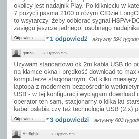
okolicy jest nadajnik Play. Po kliknięciu w ka
7 pozycji pasma 2100 o różym CIDzie LongCI
to wsytarczy, żeby odbierać sygnał HSPA+D
zasięgu jeszcze jednego, osobnego nadajnik
1 odpowiedź
Odpowiedz
·
aktywny 594 tygodn
gonzo
·
603 tygodni temu
Używam standartowo ok 2m kabla USB do p
na klamce okna i prędkość download to max
komputerze stacjonarnym. Od kilku miesięc
laptopa z modemem bezpośrednio wetkniętym
USB - w tej konfiguracji wyciągam download
operator ten sam, stacjonarny o kilka lat star
kabel osłabia czy też technologia USB (2.x) 
3 odpowiedzi
Odpowiedz
·
aktywny 603 tygod
Asdfghjkl
·
603 tygodni temu