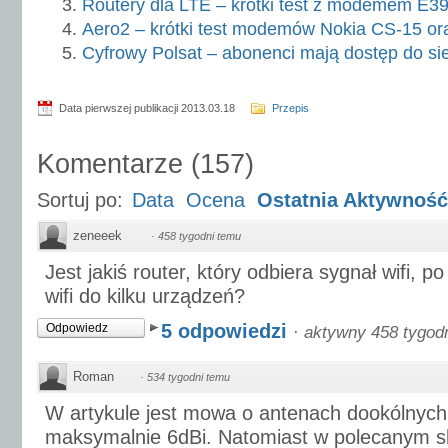
Routery dla LTE – krótki test z modemem E3
Aero2 – krótki test modemów Nokia CS-15 o
Cyfrowy Polsat – abonenci mają dostęp do sie
Data pierwszej publikacji 2013.03.18
Przepis
Komentarze
(
157
)
Sortuj po:
Data
Ocena
Ostatnia Aktywność
zeneeek
·
458 tygodni temu
Jest jakiś router, który odbiera sygnał wifi, 
wifi do kilku urządzeń?
5 odpowiedzi
Odpowiedz
·
aktywny 458 tygod
Roman
·
534 tygodni temu
W artykule jest mowa o antenach dookólnyc
maksymalnie 6dBi. Natomiast w polecanym skl