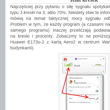
Najczęściej przy pytaniu o siłę sygnału spotyk
typu
3 kreski na 5
, albo
70%
. Niestety obie te info
mówią na temat faktycznej mocy sygnału od
Problem w tym, że każdy program (a czasami naw
samego programu) inaczej przeliczają poda
na kreski i procenty. Zobaczmy to na poniżs
Huawei E173u-2 z kartą Aero2 w centrum War
budynkami).