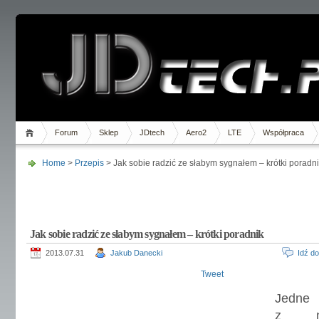
Forum
Sklep
JDtech
Aero2
LTE
Współpraca
Home
>
Przepis
> Jak sobie radzić ze słabym sygnałem – krótki poradn
Jak sobie radzić ze słabym sygnałem – krótki poradnik
2013.07.31
Jakub Danecki
Idź d
Tweet
Jedne
z naj