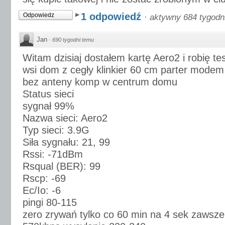
1 odpowiedź
Odpowiedz
·
aktywny 684 tygodn
Jan
·
690 tygodni temu
Witam dzisiaj dostałem kartę Aero2 i robię t
wsi dom z cegły klinkier 60 cm parter mod
bez anteny komp w centrum domu
Status sieci
sygnał 99%
Nazwa sieci: Aero2
Typ sieci: 3.9G
Siła sygnału: 21, 99
Rssi: -71dBm
Rsqual (BER): 99
Rscp: -69
Ec/Io: -6
pingi 80-115
zero zrywań tylko co 60 min na 4 sek zawsze