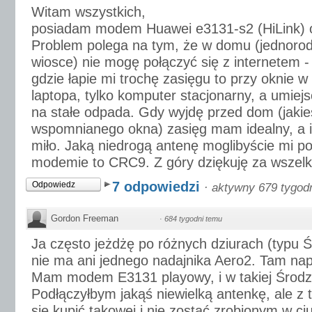
Witam wszystkich,
posiadam modem Huawei e3131-s2 (HiLink) o
Problem polega na tym, że w domu (jednorod
wiosce) nie mogę połączyć się z internetem -
gdzie łapie mi trochę zasięgu to przy oknie 
laptopa, tylko komputer stacjonarny, a umiej
na stałe odpada. Gdy wyjdę przed dom (jakie
wspomnianego okna) zasięg mam idealny, a i
miło. Jaką niedrogą antenę moglibyście mi p
modemie to CRC9. Z góry dziękuję za wszelki
7 odpowiedzi
Odpowiedz
·
aktywny 679 tygod
Gordon Freeman
·
684 tygodni temu
Ja często jeżdżę po różnych dziurach (typu 
nie ma ani jednego nadajnika Aero2. Tam nap
Mam modem E3131 playowy, i w takiej Środzi
Podłączyłbym jakąś niewielką antenkę, ale z 
się kupić takowej i nie zostać zrobionym w ciu