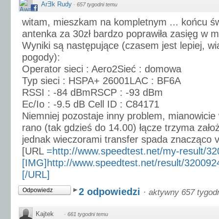
ArƎk Rudy
·
657 tygodni temu
witam, mieszkam na kompletnym ... końcu św
antenka za 30zł bardzo poprawiła zasięg w
Wyniki są następujące (czasem jest lepiej, w
pogody):
Operator sieci : Aero2Sieć : domowa
Typ sieci : HSPA+ 26001LAC : BF6A
RSSI : -84 dBmRSCP : -93 dBm
Ec/Io : -9.5 dB Cell ID : C84171
Niemniej pozostaje inny problem, mianowicie 
rano (tak gdzieś do 14.00) łącze trzyma zało
jednak wieczorami transfer spada znacząco v
[URL
=http://www.speedtest.net/my-result/3
[IMG]http://www.speedtest.net/result/32009
[/URL]
2 odpowiedzi
Odpowiedz
·
aktywny 657 tygod
Kajtek
·
661 tygodni temu