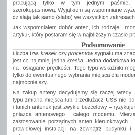
pracującą tylko w tym jednym paśmie, 
szerokopasmową. Wyjątkiem są wspomniane wyżej 
działają tak samo (słabo) we wszystkich zakresach 
Jak wspomniałem dobór anten, ich rodzaje i mon
artykuł, który postaram się w najbliższym czasie p
Podsumowanie
Liczba tzw.
kresek
czy
procentów
sygnału ma znacz
jest co najmniej jedna
kreska
. Jedna dodatkowa k
na osiągane prędkości. Tego typu wskaźniki mog
tylko do ewentualnego wybrania miejsca dla modem
najmocniejszy.
Na zakup anteny decydujemy się raczej wtedy, 
typu zmiana miejsca lub przedłużacz USB nie po
i tanich antenek jest zwykle bezcelowy – ryzykuj
gniazda antenowego i całego modemu. Mierzal
zastosowanie porządnych anten kierunkowych –
prawidłowej instalacji na zewnątrz budynku i