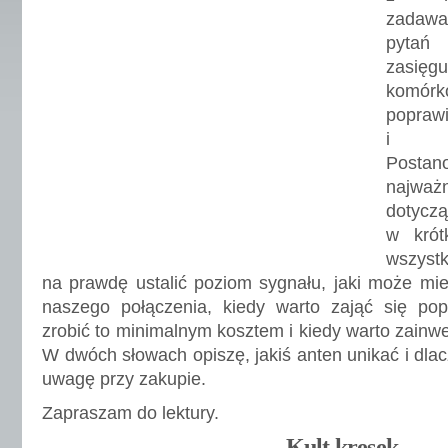
zadawa
pytań
zasię
komórk
popr
i oc
Postan
najwa
dotyc
w krót
wszyst
na prawdę ustalić poziom sygnału, jaki może mie
naszego połączenia, kiedy warto zająć się pop
zrobić to minimalnym kosztem i kiedy warto zainw
W dwóch słowach opiszę, jakiś anten unikać i dla
uwagę przy zakupie.
Zapraszam do lektury.
Kult kresek