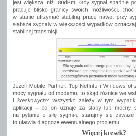
jest większa, niż -80dBm. Gdy sygnał spadnie 
pracuje blisko granicy swoich możliwości, choć
w stanie utrzymać stabilną pracę nawet przy s
słabsze sygnały w większości wypadków oznaczaj
stabilnej transmisji.
Siła sygnału odbieranego przez modemy - g
przedstawiająca czego można spodziewać si
poszczególnych poziomach mocy mierzonej
Jeżeli Mobile Partner, Top NetInfo i Windows ot
mocy sygnału od modemu, to skąd różnice we w
i
kreskowych
? Wszystko zależy w tym wypad
aplikacji – co on uznaje za słaby lub mocny s
na pytanie o siłę sygnału starajmy się zaws
to ułatwia diagnozę ewentualnego problemu.
Więcej kresek?