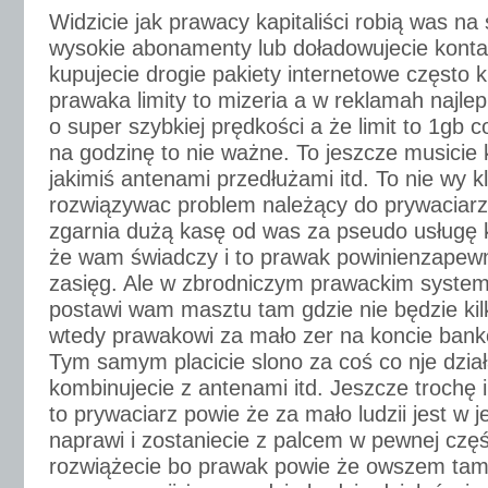
Widzicie jak prawacy kapitaliści robią was na 
wysokie abonamenty lub doładowujecie konta 
kupujecie drogie pakiety internetowe często k
prawaka limity to mizeria a w reklamah najlep
o super szybkiej prędkości a że limit to 1gb 
na godzinę to nie ważne. To jeszcze musici
jakimiś antenami przedłużami itd. To nie wy kl
rozwiązywac problem należący do prywaciarz
zgarnia dużą kasę od was za pseudo usługę k
że wam świadczy i to prawak powinienzapew
zasięg. Ale w zbrodniczym prawackim systemie
postawi wam masztu tam gdzie nie będzie kilk
wtedy prawakowi za mało zer na koncie ban
Tym samym placicie slono za coś co nje dzia
kombinujecie z antenami itd. Jeszcze trochę 
to prywaciarz powie że za mało ludzii jest w j
naprawi i zostaniecie z palcem w pewnej częś
rozwiążecie bo prawak powie że owszem tam n