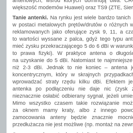
antenowych, wśród których dominują dwa: C
większość modemów Huawei) oraz TS9 (ZTE, Sierr
Tanie antenki.
Na rynku jest wiele bardzo tanic
w postaci metalowych prętów/drutów o różnych w
reklamowanych jako oferujące zysk 9, 11, a c
to wartości wyssane z palca, gdyż tego typu an
mieć zysku przekraczającego 5 do 6 dBi w warunka
to prawa fizyki). W praktyce antena o długo
na uzyskanie do 5 dBi. Natomiast te najmniejsze 
niż 2-3 dBi. Jednak to nie koniec – antena 
koncentrycznym, który w skrajnych przypadkach
wprowadzać straty rzędu kilku dBi. Efektem je
antenka po podłączeniu nie daje nic (zysk z
nieznacznie osłabić odbierany sygnał, jeżeli um
Mimo wszystko czasem takie rozwiązanie może
za oknem mamy kraty, albo z innego powo
zamocowania anteny będzie znacznie mocnie
przedłużacza nie jest możliwe (np. montaż na zew