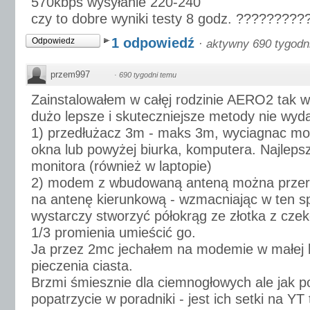
570kbps wysyłanie 220-240
czy to dobre wyniki testy 8 godz. ?????????
1 odpowiedź
Odpowiedz
·
aktywny 690 tygodn
przem997
·
690 tygodni temu
Zainstalowałem w całęj rodzinie AERO2 tak 
dużo lepsze i skuteczniejsze metody nie wydaj
1) przedłużacz 3m - maks 3m, wyciagnac mod
okna lub powyżej biurka, komputera. Najlepszy
monitora (również w laptopie)
2) modem z wbudowaną anteną można przero
na antenę kierunkową - wzmacniając w ten s
wystarczy stworzyć półokrąg ze złotka z czek
1/3 promienia umieścić go.
Ja przez 2mc jechałem na modemie w małej 
pieczenia ciasta.
Brzmi śmiesznie dla ciemnogłowych ale jak po
popatrzycie w poradniki - jest ich setki na YT