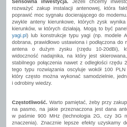
Sensowna inwestycja.
Jeżeli chcemy inwest
rozważyć zakup instalacji antenowej, która fa
poprawić moc sygnału docierającego do modemu. 
zwykle anteny kierunkowe, których zysk wynika 
kierunków, w których działają. Mogą to być pane
yagi.pl
) lub konstrukcje typu yagi (np. modele 
dobrana, prawidłowo ustawiona i podłączona d
antena o dużym zysku (rzędu 10-20dBi), k
widoczność nadajnika, na który jest skierowana
stabilnego połączenia nawet z odległości rzędu 
tego typu rozwiązania oscyluje wokół 100 PL
który często można wykonać samodzielnie, je
i odrobiny wiedzy.
Częstotliwość.
Warto pamiętać, żeby przy zakup
na pasmo, na jakie przeznaczona jest dana ant
w paśmie 900 MHz (technologia 2G, czy 3G 
znaczenia). Znacznie lepsze efekty uzyskamy d