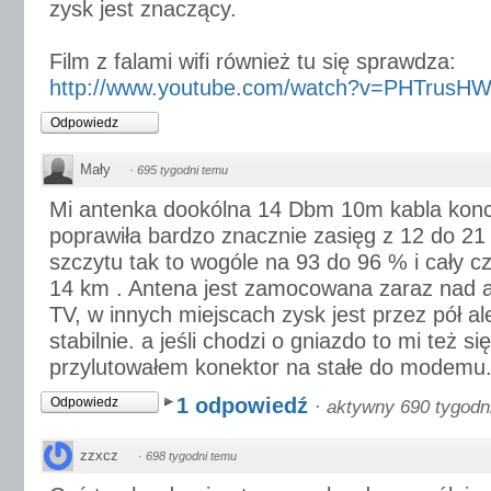
zysk jest znaczący.
Film z falami wifi również tu się sprawdza:
http://www.youtube.com/watch?v=PHTrusH
Odpowiedz
Mały
·
695 tygodni temu
Mi antenka dookólna 14 Dbm 10m kabla konc
poprawiła bardzo znacznie zasięg z 12 do 2
szczytu tak to wogóle na 93 do 96 % i cały c
14 km . Antena jest zamocowana zaraz nad 
TV, w innych miejscach zysk jest przez pół ale
stabilnie. a jeśli chodzi o gniazdo to mi też s
przylutowałem konektor na stałe do modemu
1 odpowiedź
Odpowiedz
·
aktywny 690 tygodn
zzxcz
·
698 tygodni temu