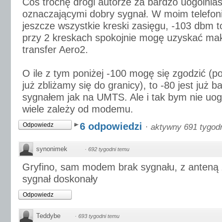
Coś trochę drogi autorze za bardzo uogólnias
oznaczającymi dobry sygnał. W moim telefon
jeszcze wszystkie kreski zasięgu, -103 dbm to
przy 2 kreskach spokojnie mogę uzyskać ma
transfer Aero2.
O ile z tym poniżej -100 mogę się zgodzić (p
już zbliżamy się do granicy), to -80 jest już 
sygnałem jak na UMTS. Ale i tak bym nie uog
wiele zależy od modemu.
6 odpowiedzi
Odpowiedz
·
aktywny 691 tygod
synonimek
·
692 tygodni temu
Gryfino, sam modem brak sygnału, z anteną
sygnał doskonały
Odpowiedz
Teddybe
·
693 tygodni temu