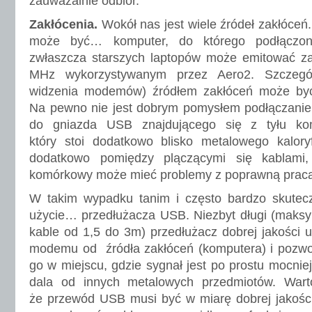
zauważalnie odbiór.
Zakłócenia.
Wokół nas jest wiele źródeł zakłóceń
może być… komputer, do którego podłączo
zwłaszcza starszych laptopów może emitować z
MHz wykorzystywanym przez Aero2. Szczegól
widzenia modemów) źródłem zakłóceń może być
Na pewno nie jest dobrym pomysłem podłączan
do gniazda USB znajdującego się z tyłu kom
który stoi dodatkowo blisko metalowego kalor
dodatkowo pomiędzy plączącymi się kablami,
komórkowy może mieć problemy z poprawną pracą
W takim wypadku tanim i często bardzo skutec
użycie… przedłużacza USB. Niezbyt długi (maksy
kable od 1,5 do 3m) przedłużacz dobrej jakości 
modemu od źródła zakłóceń (komputera) i pozwo
go w miejscu, gdzie sygnał jest po prostu mocniejs
dala od innych metalowych przedmiotów. Wart
że przewód USB musi być w miarę dobrej jakości