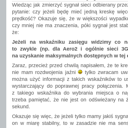
Wiedząc jak zmierzyć sygnał sieci odbierany pr
pytanie: czy jeżeli będę mieć jedną kreskę wię
prędkość? Okazuje się, że w większości wypadkó
czy mniej nie ma znaczenia, póki sygnał jest stab
że:
Jeżeli na wskaźniku zasięgu widzimy co na
to zwykle (np. dla Aero2 i ogólnie sieci 
na uzyskanie maksymalnych dostępnych w tej c
Zaraz, przecież przed chwilą napisałem, że te kre
nie mam rozdwojenia jaźni
tylko zwracam uw
można użyć informacji z takich wskaźników to ust
wystarczający do poprawnej pracy połączenia. 
z takiego wskaźnika do wybrania miejsca o naj
trzeba pamiętać, że nie jest on odświeżany na ż
sekund.
Okazuje się więc, że jeżeli tylko mamy jakiś sygna
on w miarę stabilny, to w zasadzie nie ma sens