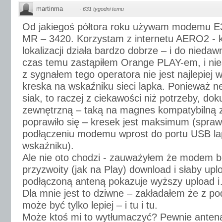
martinma
·
631 tygodni temu
Od jakiegoś półtora roku używam modemu E
MR – 3420. Korzystam z internetu AERO2 - k
lokalizacji działa bardzo dobrze – i do nieda
czas temu zastąpiłem Orange PLAY-em, i nies
z sygnałem tego operatora nie jest najlepiej w 
kreska na wskaźniku sieci lapka. Ponieważ net
siak, to raczej z ciekawości niż potrzeby, do
zewnętrzną – taką na magnes kompatybilną z
poprawiło się – kresek jest maksimum (spra
podłączeniu modemu wprost do portu USB la
wskaźniku).
Ale nie oto chodzi - zauważyłem że modem 
przyzwoity (jak na Play) download i słaby up
podłączoną anteną pokazuje wyższy upload 
Dla mnie jest to dziwne – zakładałem że z p
może być tylko lepiej – i tu i tu.
Może ktoś mi to wytłumaczyć? Pewnie antena j