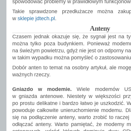
spowodować problemy w prawidłowym funkcjono
Takie sprawdzone przedłużacze można zak
w
sklepie jdtech.pl
.
Anteny
Czasem jednak okazuje się, że sygnał jest na ty
można tylko poza budynkiem. Ponieważ modem
na świeżym powietrzu, gdyż nie jest on odporny n
w takim wypadku można pomyśleć o zastosowaniu
Dobór anten to temat na osobny artykuł, ale mogę
ważnych rzeczy.
Gniazdo w modemie.
Wiele modemów USB
w gniazda antenowe. Niestety w większości pr
po prostu delikatne i bardzo łatwo je uszkodzić.
powoduje całkowite unieruchomienie modemu. Dla
się na podłączenie anteny, warto zrobić to raczej 
odłączać anteny. Warto pamiętać, że modemy ma