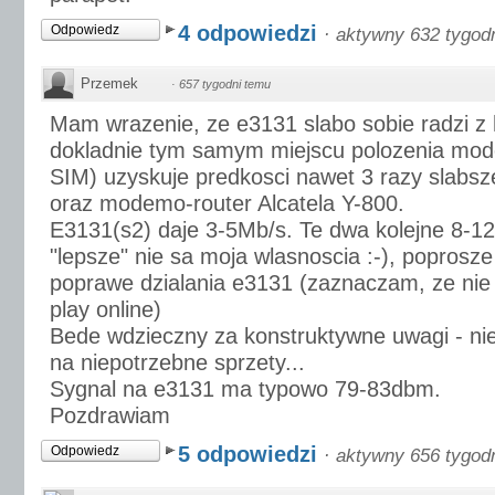
4 odpowiedzi
Odpowiedz
·
aktywny 632 tygod
Przemek
·
657 tygodni temu
Mam wrazenie, ze e3131 slabo sobie radzi z
dokladnie tym samym miejscu polozenia mod
SIM) uzyskuje predkosci nawet 3 razy slabs
oraz modemo-router Alcatela Y-800.
E3131(s2) daje 3-5Mb/s. Te dwa kolejne 8-12
"lepsze" nie sa moja wlasnoscia :-), poprosze
poprawe dzialania e3131 (zaznaczam, ze nie
play online)
Bede wdzieczny za konstruktywne uwagi - n
na niepotrzebne sprzety...
Sygnal na e3131 ma typowo 79-83dbm.
Pozdrawiam
5 odpowiedzi
Odpowiedz
·
aktywny 656 tygod