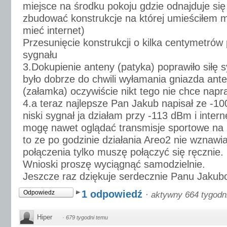
miejsce na środku pokoju gdzie odnajduje si
zbudować konstrukcje na której umieściłem
mieć internet)
Przesunięcie konstrukcji o kilka centymetrów
sygnału
3.Dokupienie anteny (patyka) poprawiło siłę 
było dobrze do chwili wyłamania gniazda a
(załamka) oczywiście nikt tego nie chce napr
4.a teraz najlepsze Pan Jakub napisał ze -10
niski sygnał ja działam przy -113 dBm i interne
mogę nawet oglądać transmisje sportowe na
to ze po godzinie działania Areo2 nie wznawi
połączenia tylko muszę połączyć się ręcznie.
Wnioski proszę wyciągnąć samodzielnie.
Jeszcze raz dziękuje serdecznie Panu Jakub
1 odpowiedź
Odpowiedz
·
aktywny 664 tygodn
Hiper
·
679 tygodni temu