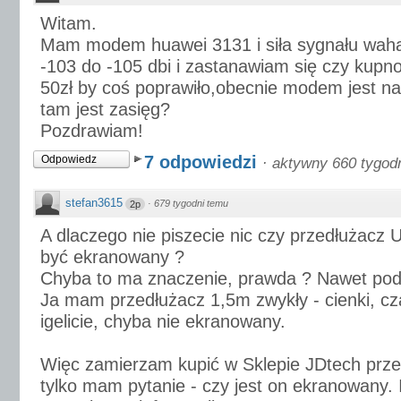
Witam.
Mam modem huawei 3131 i siła sygnału waha
-103 do -105 dbi i zastanawiam się czy kupno 
50zł by coś poprawiło,obecnie modem jest na
tam jest zasięg?
Pozdrawiam!
7 odpowiedzi
Odpowiedz
·
aktywny 660 tygod
stefan3615
·
679 tygodni temu
2p
A dlaczego nie piszecie nic czy przedłużacz 
być ekranowany ?
Chyba to ma znaczenie, prawda ? Nawet pod
Ja mam przedłużacz 1,5m zwykły - cienki, cz
igelicie, chyba nie ekranowany.
Więc zamierzam kupić w Sklepie JDtech prz
tylko mam pytanie - czy jest on ekranowany. 