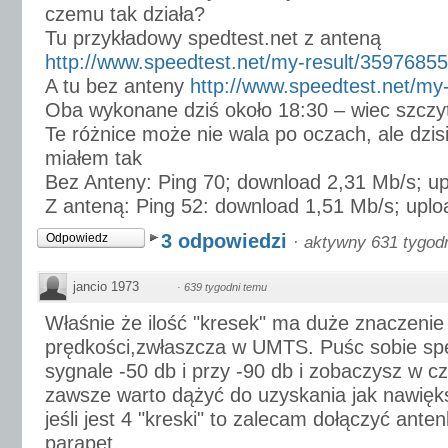
czemu tak działa?
Tu przykładowy spedtest.net z anteną
http://www.speedtest.net/my-result/3597685
A tu bez anteny
http://www.speedtest.net/my
Oba wykonane dziś około 18:30 – wiec szczyt
Te różnice może nie wala po oczach, ale dzisi
miałem tak
Bez Anteny: Ping 70; download 2,31 Mb/s; up
Z anteną: Ping 52: download 1,51 Mb/s; uplo
3 odpowiedzi
Odpowiedz
·
aktywny 631 tygod
jancio 1973
·
639 tygodni temu
Właśnie że ilość "kresek" ma duże znaczenie
prędkości,zwłaszcza w UMTS. Puśc sobie spe
sygnale -50 db i przy -90 db i zobaczysz w c
zawsze warto dążyć do uzyskania jak nawię
jeśli jest 4 "kreski" to zalecam dołączyć ant
parapet.