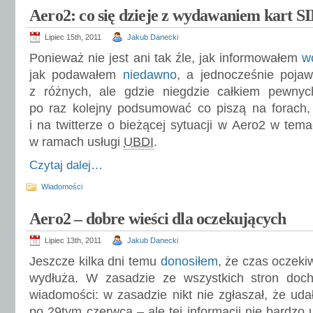
Aero2: co się dzieje z wydawaniem kart S
Lipiec 15th, 2011
Jakub Danecki
Ponieważ nie jest ani tak źle, jak informowałem
w
jak podawałem
niedawno
, a jednocześnie pojaw
z różnych, ale gdzie niegdzie całkiem pewnyc
po raz kolejny podsumować co piszą na forach,
i na twitterze o bieżącej sytuacji w Aero2 w tem
w ramach usługi
UBDI
.
Czytaj dalej…
Wiadomości
Aero2 – dobre wieści dla oczekujących
Lipiec 13th, 2011
Jakub Danecki
Jeszcze kilka dni temu
donosiłem
, że czas oczeki
wydłuża. W zasadzie ze wszystkich stron doch
wiadomości: w zasadzie nikt nie zgłaszał, że uda
po 29tym czerwca – ale tej informacji nie bardzo u