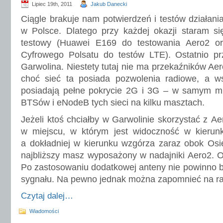
Lipiec 19th, 2011
Jakub Danecki
Ciągle brakuje nam potwierdzeń i testów działan
w Polsce. Dlatego przy każdej okazji staram s
testowy (Huawei E169 do testowania Aero2 o
Cyfrowego Polsatu do testów LTE). Ostatnio pr
Garwolina. Niestety tutaj nie ma przekaźników Ae
choć sieć ta posiada pozwolenia radiowe, a wsz
posiadają pełne pokrycie 2G i 3G – w samym mie
BTSów i eNodeB tych sieci na kilku masztach.
Jeżeli ktoś chciałby w Garwolinie skorzystać z A
w miejscu, w którym jest widoczność w kierun
a dokładniej w kierunku wzgórza zaraz obok Osie
najbliższy masz wyposażony w nadajniki Aero2. O
Po zastosowaniu dodatkowej anteny nie powinno 
sygnału. Na pewno jednak można zapomnieć na ra
Czytaj dalej…
Wiadomości