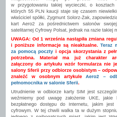
w przygotowaniu takiej wycieczki, o kosztach
których 55 PLN kaucji staje się czasem niewiel
właściciel spółki, Zygmunt Solorz-Żak, zapowiedzi
kart Aero2 za pośrednictwem salonów swojej 
satelitarnej Cyfrowy Polsat, jednak na razie takiej
UWAGA: Od 1 września
nastąpiła zmiana reg
i poniższe informacje są nieaktualne.
Teraz 
za pomocą poczty
i opcja skorzystania z peł
potrzebna. Materiał ma już charakter ar
załączony do artykułu wzór formularza nie j
salony Sferii przy odbiorze osobistym – odpo
znaleźć w osobnym artykule
Aero2 – odb
pełnomocnika w salonie Sferii
.
Utrudnienie w odbiorze karty SIM jest szczególni
weźmiemy pod uwagę założenie UKE, jakie l
bezpłatnego dostępu do Internetu, jakim jes
cyfrowym. W tej chwili walka ta w dużym stopni
jednego z najbogatszych miast, jakim jest W