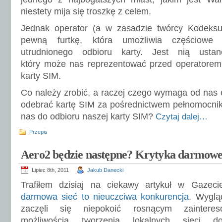
niestety mija się troszkę z celem.
Jednak operator (a w zasadzie twórcy Kodeksu
pewną furtkę, która umożliwia częściowe 
utrudnionego odbioru karty. Jest nią ustan
który może nas reprezentować przed operatorem 
karty SIM.
Co należy zrobić, a raczej czego wymaga od nas o
odebrać kartę SIM za pośrednictwem pełnomocni
nas do odbioru naszej karty SIM?
Czytaj dalej…
Przepis
Aero2 będzie następne? Krytyka darmowe
Lipiec 8th, 2011
Jakub Danecki
Trafiłem dzisiaj na ciekawy artykuł w Gazec
darmowa sieć to nieuczciwa konkurencja
. Wyglą
zaczęli się niepokoić rosnącym zaintere
możliwością tworzenia lokalnych sieci d