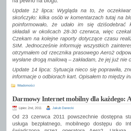
na pewno na blogu.
Update 12 lipca: Wygląda na to, że oczekiwan
skończyło: kilka osób w komentarzach tutaj na bl
poinformowało, że udało im się dziśodebrać 
składali w okolicach 28-30 czerwca, więc czekal
Czekam na kolejne raporty dotyczące czasu reali
SIM. Jednocześnie informuję wszystkich zaintere
otrzymałem od rzecznika prasowego Aero2 odpowi
wysłane drogą mailową – zakładam, że jej już nie
Update 14 lipca: Sytuacja nieco się poprawiła, zn
informacje o odbiorach kart. Opisałem to między i
Wiadomości
Darmowy Internet mobilny dla każdego: 
Lipiec 2nd, 2011
Jakub Danecki
Od 23 czerwca 2011 powszechnie dostępna sta
usługa bezpłatnego, mobilnego dostępu do Int
świadczona przez operatora Aero2. Usługa 