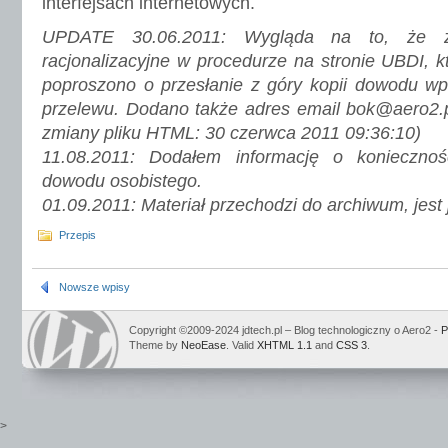
interfejsach internetowych.
UPDATE 30.06.2011: Wygląda na to, że z
racjonalizacyjne w procedurze na stronie UBDI, k
poproszono o przesłanie z góry kopii dowodu wpła
przelewu. Dodano także adres email bok@aero2.p
zmiany pliku HTML: 30 czerwca 2011 09:36:10)
11.08.2011: Dodałem informację o koniecznoś
dowodu osobistego.
01.09.2011: Materiał przechodzi do archiwum, jest
Przepis
Nowsze wpisy
Copyright ©2009-2024 jdtech.pl – Blog technologiczny o Aero2 -
P
Theme by
NeoEase
. Valid
XHTML 1.1
and
CSS 3
.
>