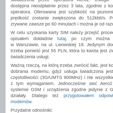
dostępna nieodpłatnie przez 3 lata, zgodnie z k
operatora. Oferowana jest szybkość na poziomi
prędkość zostanie zwiększona do 512kbit/s. Po
zrywane zawsze po 60 minutach i można je od ra
W celu uzyskania karty SIM należy przejść proced
opisałem dokładnie
tutaj
, po czym można o
w Warszawie, na ul. Lwowskiej 19. Jedynym do
trzeba ponieść jest 55 PLN, która to kwota jest 
świadczenia usługi.
Ważną rzeczą, na którą trzeba zwrócić fakt, jest 
dobrania modemu, gdyż usługa świadczona jes
częstotliwości (3G/UMTS 900MHz) i nie wszystki
z tym wymaganiem. Jednocześnie sieć Aero2
systemie GSM i urządzenia zgodne jedynie z
działały. Dlatego też
przygotowałem odpowi
modemów
.
Przydatne odnośniki: