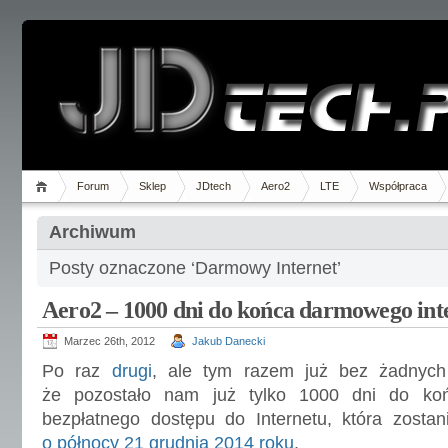
Forum
Sklep
JDtech
Aero2
LTE
Współpraca
Archiwum
Posty oznaczone ‘Darmowy Internet’
Aero2 – 1000 dni do końca darmowego int
Marzec 26th, 2012
Jakub Danecki
Po raz
drugi
, ale tym razem już bez żadnych 
że pozostało nam już tylko 1000 dni do koń
bezpłatnego dostępu do Internetu, która zosta
o północy 21 grudnia 2014 roku
.