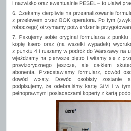
i nazwisko oraz ewentualnie PESEL – to ułatwi pra
6. Czekamy cierpliwie na przeanalizowanie formul
z przelewem przez BOK operatora. Po tym (zwykl
roboczego) otrzymamy potwierdzenie przygotowani
7. Pakujemy sobie oryginał formularza z punktu 
kopię ksero oraz (na wszelki wypadek) wydru
z punktu 4 i ruszamy w podróż do Warszawy na u
wjeżdżamy na pierwsze piętro i witamy się z prz
prowizorycznego jeszcze, ale całkiem skute
abonenta. Przedstawiamy formularz, dowód oso
dowód wpłaty. Dowód osobisty zostanie s
podpisujemy, że odebraliśmy kartę SIM i w ty
pełnoprawnymi posiadaczami koperty z kartą podob