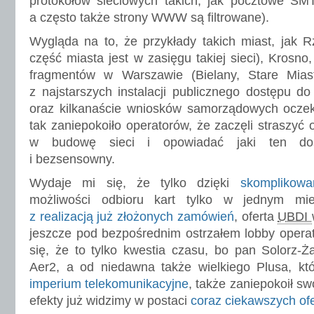
protokołów sieciowych takich, jak pocztowe S
a często także strony WWW są filtrowane).
Wygląda na to, że przykłady takich miast, jak 
część miasta jest w zasięgu takiej sieci), Krosno
fragmentów w Warszawie (Bielany, Stare Mias
z najstarszych instalacji publicznego dostępu d
oraz kilkanaście wniosków samorządowych ocz
tak zaniepokoiło operatorów, że zaczęli straszyć 
w budowę sieci i opowiadać jaki ten dos
i bezsensowny.
Wydaje mi się, że tylko dzięki
skomplikowa
możliwości odbioru kart tylko w jednym m
z realizacją już złożonych zamówień
, oferta
UBDI
jeszcze pod bezpośrednim ostrzałem lobby operat
się, że to tylko kwestia czasu, bo pan Solorz-Ż
Aer2, a od niedawna także wielkiego Plusa, kt
imperium telekomunikacyjne
, także zaniepokoił s
efekty już widzimy w postaci
coraz ciekawszych ofe