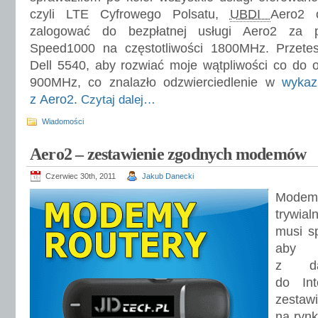
czyli LTE Cyfrowego Polsatu,
UBDI
Aero2 
zalogować do bezpłatnej usługi Aero2 z
Speed1000 na częstotliwości 1800MHz. Przet
Dell 5540, aby rozwiać moje wątpliwości co do
900MHz, co znalazło odzwierciedlenie w
wyka
z Aero2
.
Czytaj dalej…
Wiadomości
Aero2 – zestawienie zgodnych modemów
Czerwiec 30th, 2011
Jakub Danecki
Modem 
trywia
musi s
aby 
z da
do Int
zesta
na ryn