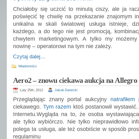
Chciałoby się uczcić to minutą ciszy, ale ja rac
poświęcić tę chwilę na przekazanie znajomym in
unikalna w skali światowej usługa istnieje, dz
każdego, a do tego nie jest promocją, kombinac
chwytem marketingowym. A tylko my możemy 
nowinę – operatorowi na tym nie zależy.
Czytaj dalej…
Wiadomości
Aero2 – znowu ciekawa aukcja na Allegro
Luty 25th, 2012
Jakub Danecki
Przeglądając znany portal aukcyjny
natrafiłem
ciekawego.
Tym razem
ktoś postanowił wystawi
Internetu.Wygląda na to, że osoba wystawiająca
ale tylko wybiórczo. Nie tylko nieprawidłowo i
polega ta usługa, ale też osobiście w sposób pro
regulaminu