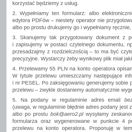
korzystać będziemy z usług.
2. Wypełniamy ten formularz: albo elektroniczn
edytora PDFów – niestety operator nie przygotow
albo po prostu drukujemy go i wypełniamy ręcznie
3. Skanujemy tak przygotowany dokument z 
i zapisujemy w postaci czytelnego dokumentu, n
przesadzajmy z rozdzielczością – to ma być czytel
precyzyjne. Wystarczy żeby wynikowy plik miał jak
4. Przelewamy 55 PLN na konto operatora opis
W tytule przelewu umieszczamy następujące info
i nr PESEL. Po zaksięgowaniu generujemy sobie 
przelewu – zwykle dostaniemy automatycznie wyg
5. Na podany w regulaminie adres email
bez
(uwaga, w regulaminie błędnie adres podany jest z 
albo po prostu
bok@aero2.pl
wysyłamy zeskanow
formularza oraz wygenerowane w punkcie 4 po
przelewu na konto operatora. Proponuję w te