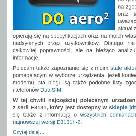
na zgo
oraz t
uważać.
aktua
opierają się na specyfikacjach oraz na moich włas
nadsyłanych przez użytkowników. Dlatego n
całkowitej poprawności, ale na bieżąco analizu
informacje.
Polecam także zapoznanie się z moim
stale akt
pomagającym w wyborze urządzenia, jeżeli konie
modemu. Na blogu są także podobne listy zg
i telefonów
DualSIM
.
W tej chwili najczęściej polecanym urządze
z serii E3131, który jest dostępny w
sklepie jd
się także z informacją
o wszystkich odmiana
najnowszej wersji E3131h-2.
Czytaj dalej…