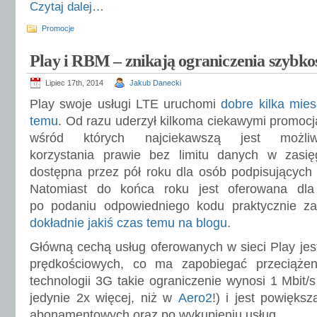
Czytaj dalej…
Promocje
Play i RBM – znikają ograniczenia szybk
Lipiec 17th, 2014
Jakub Danecki
Play swoje usługi LTE uruchomi
dobre kilka mies
temu
. Od razu uderzył kilkoma ciekawymi promocj
wśród których najciekawszą jest możliw
korzystania prawie bez limitu danych w zasi
dostępna przez pół roku dla osób podpisujący
Natomiast do końca roku jest oferowana dla
po podaniu odpowiedniego kodu praktycznie 
dokładnie jakiś czas temu na blogu
.
Główną cechą usług oferowanych w sieci Play jes
prędkościowych, co ma zapobiegać przeciążen
technologii 3G takie ograniczenie wynosi 1 Mbit/
jedynie 2x więcej, niż w
Aero2
!) i jest powięk
abonamentowych oraz po wykupieniu usług.