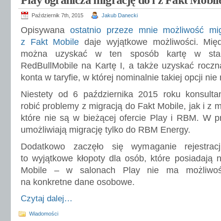
Play ogranicza migrację do i z Fakt Mobil
Październik 7th, 2015
Jakub Danecki
Opisywana
ostatnio przeze mnie możliwość mig
z Fakt Mobile
daje wyjątkowe możliwości. Mię
można uzyskać w ten sposób kartę w stare
RedBullMobile na Kartę I, a także uzyskać rocz
konta w taryfie, w której nominalnie takiej opcji nie
Niestety od 6 października 2015 roku konsultan
robić problemy z migracją do Fakt Mobile, jak i z m
które nie są w bieżącej ofercie Play i RBM. W 
umożliwiają migrację tylko do RBM Energy.
Dodatkowo zaczęło się wymaganie rejestrac
to wyjątkowe kłopoty dla osób, które posiadają n
Mobile – w salonach Play nie ma możliwośc
na konkretne dane osobowe.
Czytaj dalej…
Wiadomości