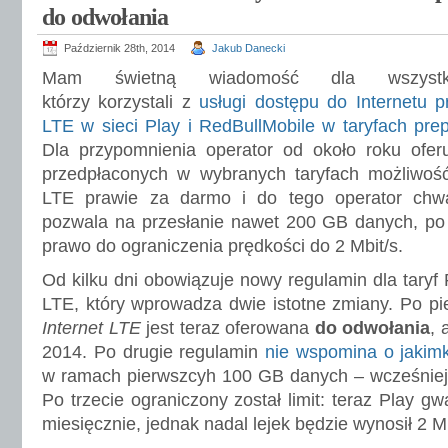
do odwołania
Październik 28th, 2014
Jakub Danecki
Mam świetną wiadomość dla wszystki
którzy korzystali z
usługi dostępu do Internetu p
LTE w sieci Play i RedBullMobile w taryfach pre
Dla przypomnienia operator od około roku ofer
przedpłaconych w wybranych taryfach możliwość 
LTE prawie za darmo i do tego operator chwal
pozwala na przesłanie nawet 200 GB danych, po
prawo do ograniczenia prędkości do 2 Mbit/s.
Od kilku dni obowiązuje nowy regulamin dla taryf
LTE, który wprowadza dwie istotne zmiany. Po p
Internet LTE
jest teraz oferowana
do odwołania
, 
2014. Po drugie regulamin
nie wspomina o jakimk
w ramach pierwszcyh 100 GB danych – wcześniej 
Po trzecie ograniczony został limit: teraz Play g
miesięcznie, jednak nadal lejek będzie wynosił 2 Mb