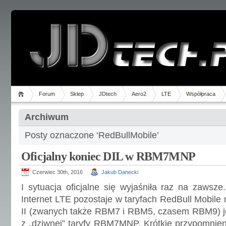
Forum
Sklep
JDtech
Aero2
LTE
Współpraca
Archiwum
Posty oznaczone ‘RedBullMobile’
Oficjalny koniec DIL w RBM7MNP
Czerwiec 30th, 2016
Jakub Danecki
I sytuacja oficjalne się wyjaśniła raz na zawsz
Internet LTE pozostaje w taryfach RedBull Mobile n
II (zwanych także RBM7 i RBM5, czasem RBM9) je
z „dziwnej” taryfy RBM7MNP. Krótkie przypomnieni