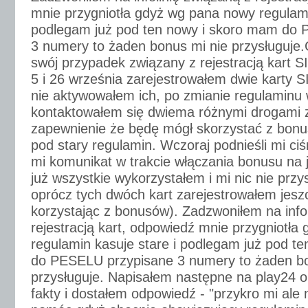
mnie przygniotła gdyż wg pana nowy regulami
podlegam już pod ten nowy i skoro mam do
3 numery to żaden bonus mi nie przysługuje
swój przypadek związany z rejestracją kart S
5 i 26 września zarejestrowałem dwie karty SI
nie aktywowałem ich, po zmianie regulaminu 
kontaktowałem się dwiema różnymi drogami 
zapewnienie że będę mógł skorzystać z bon
pod stary regulamin. Wczoraj podnieśli mi ci
mi komunikat w trakcie włączania bonusu na j
już wszystkie wykorzystałem i mi nic nie przys
oprócz tych dwóch kart zarejestrowałem jesz
korzystając z bonusów). Zadzwoniłem na infol
rejestracją kart, odpowiedź mnie przygniotł
regulamin kasuje stare i podlegam już pod t
do PESELU przypisane 3 numery to żaden bo
przysługuje. Napisałem następne na play24 o
fakty i dostałem odpowiedź - "przykro mi ale