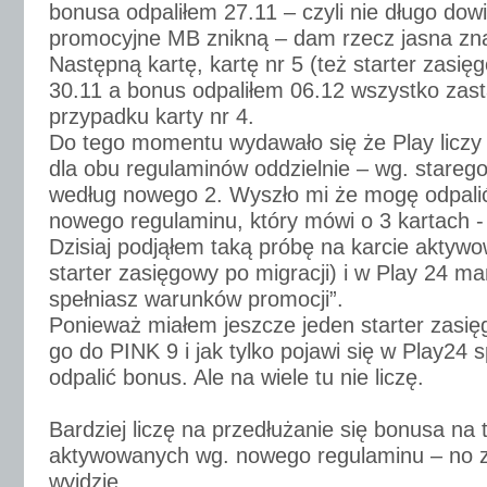
bonusa odpaliłem 27.11 – czyli nie długo dow
promocyjne MB znikną – dam rzecz jasna zn
Następną kartę, kartę nr 5 (też starter zasi
30.11 a bonus odpaliłem 06.12 wszystko zast
przypadku karty nr 4.
Do tego momentu wydawało się że Play licz
dla obu regulaminów oddzielnie – wg. starego
według nowego 2. Wyszło mi że mogę odpalić
nowego regulaminu, który mówi o 3 kartach - 
Dzisiaj podjąłem taką próbę na karcie aktywo
starter zasięgowy po migracji) i w Play 24 m
spełniasz warunków promocji”.
Ponieważ miałem jeszcze jeden starter zasi
go do PINK 9 i jak tylko pojawi się w Play24 
odpalić bonus. Ale na wiele tu nie liczę.
Bardziej liczę na przedłużanie się bonusa na
aktywowanych wg. nowego regulaminu – no 
wyjdzie.