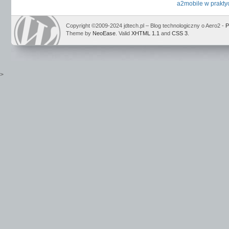
a2mobile w praktyc
Copyright ©2009-2024 jdtech.pl – Blog technologiczny o Aero2 -
P
Theme by
NeoEase
. Valid
XHTML 1.1
and
CSS 3
.
>