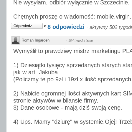
Nie wysyłam, odbiór wyłącznie w Szczecinie.
Chętnych proszę o wiadomość: mobile.virgin
8 odpowiedzi
Odpowiedz
·
aktywny 502 tygod
Roman Ingarden
·
504 tygodni temu
Wymyślił to prawdziwy mistrz marketingu PL
1) Dziesiątki tysięcy sprzedanych starych sta
jak w art. Jakuba.
(Policzmy te po 9zł i 19zł x ilość sprzedany
2) Nabicie ogromnej ilości aktywnych kart S
stronie aktywów w bilansie firmy.
3) Dane osobowe - mają dziś swoją cenę.
4) Ups. Mamy "dziurę" w systemie.Ojej! Trzeb