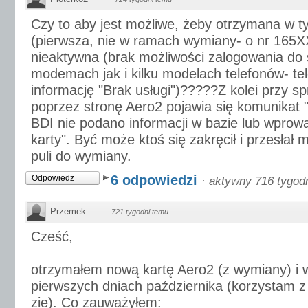
Czy to aby jest możliwe, żeby otrzymana w t
(pierwsza, nie w ramach wymiany- o nr 165X
nieaktywna (brak możliwości zalogowania do 
modemach jak i kilku modelach telefonów- tel
informację "Brak usługi")?????Z kolei przy s
poprzez stronę Aero2 pojawia się komunikat 
BDI nie podano informacji w bazie lub wpro
karty". Być może ktoś się zakręcił i przesłał 
puli do wymiany.
6 odpowiedzi
Odpowiedz
·
aktywny 716 tygod
Przemek
·
721 tygodni temu
Cześć,
otrzymałem nową kartę Aero2 (z wymiany) i 
pierwszych dniach października (korzystam z
zie). Co zauważyłem: