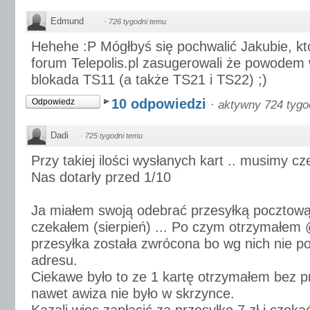
Edmund
·
726 tygodni temu
Hehehe :P Mógłbyś się pochwalić Jakubie, kt
forum Telepolis.pl zasugerowali że powodem 
blokada TS11 (a także TS21 i TS22) ;)
10 odpowiedzi
Odpowiedz
·
aktywny 724 tygo
Dadi
·
725 tygodni temu
Przy takiej ilości wysłanych kart .. musimy c
Nas dotarły przed 1/10
Ja miałem swoją odebrać przesyłką pocztową 
czekałem (sierpień) ... Po czym otrzymałem
przesyłka została zwrócona bo wg nich nie 
adresu.
Ciekawe było to ze 1 kartę otrzymałem bez pr
nawet awiza nie było w skrzynce.