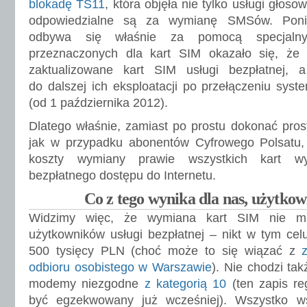
blokadę TS11
, która objęła nie tylko usługi głoso
odpowiedzialne są za wymianę SMSów. Ponie
odbywa się właśnie za pomocą specjaln
przeznaczonych dla kart SIM okazało się, że 
zaktualizowane kart SIM usługi bezpłatnej, 
do dalszej ich eksploatacji po przełączeniu syst
(od 1 października 2012).
Dlatego właśnie, zamiast po prostu dokonać proste
jak w przypadku abonentów Cyfrowego Polsatu,
koszty wymiany prawie wszystkich kart w
bezpłatnego dostępu do Internetu.
Co z tego wynika dla nas, użytk
Widzimy więc, że wymiana kart SIM nie m
użytkowników usługi bezpłatnej – nikt w tym cel
500 tysięcy PLN (choć może to się wiązać z
odbioru osobistego w Warszawie
). Nie chodzi ta
modemy niezgodne
z kategorią 10
(ten zapis r
być egzekwowany już wcześniej). Wszystko ws