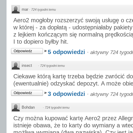
mar
·
724 tygodni temu
Aero2 mogłoby rozszerzyć swoją usługę o czę
w której - za dopłatą - udostępniałaby pakiety 
z lejkiem kończącym się normalną prędkości
I to dopiero byłby hit.
5 odpowiedzi
Odpowiedz
·
aktywny 724 tygod
insect
·
724 tygodni temu
Ciekawe którą kartę trzeba będzie zwrócić d
(ewentualnie) odzyskać depozyt. A może obi
3 odpowiedzi
Odpowiedz
·
aktywny 724 tygod
Bohdan
·
724 tygodni temu
Czy można kupować kartę Aero2 przez Allegr
istnieje obawa, że to karty do wymiany a wted
możliwa wymiana (dwa nazwiska). Czy jest j