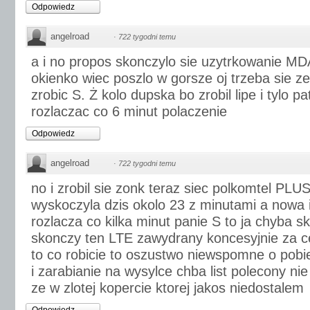
Odpowiedz
angelroad
·
722 tygodni temu
a i no propos skonczylo sie uzytrkowanie M
okienko wiec poszlo w gorsze oj trzeba sie z
zrobic S. Ż kolo dupska bo zrobil lipe i tylo p
rozlaczac co 6 minut polaczenie
Odpowiedz
angelroad
·
722 tygodni temu
no i zrobil sie zonk teraz siec polkomtel PL
wyskoczyla dzis okolo 23 z minutami a nowa 
rozlacza co kilka minut panie S to ja chyba s
skonczy ten LTE zawydrany koncesyjnie za c
to co robicie to oszustwo niewspomne o pobi
i zarabianie na wysylce chba list polecony nie
ze w zlotej kopercie ktorej jakos niedostalem