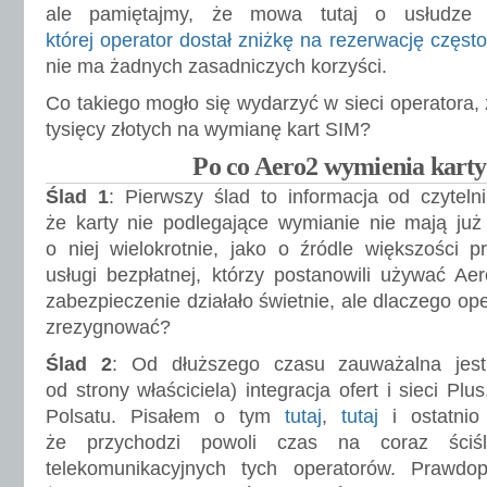
ale pamiętajmy, że mowa tutaj o usłudze 
której operator dostał zniżkę na rezerwację często
nie ma żadnych zasadniczych korzyści.
Co takiego mogło się wydarzyć w sieci operatora,
tysięcy złotych na wymianę kart SIM?
Po co Aero2 wymienia kart
Ślad 1
: Pierwszy ślad to informacja od czytel
że karty nie podlegające wymianie nie mają ju
o niej wielokrotnie, jako o źródle większości 
usługi bezpłatnej, którzy postanowili używać A
zabezpieczenie działało świetnie, ale dlaczego ope
zrezygnować?
Ślad 2
: Od dłuższego czasu zauważalna jest
od strony właściciela) integracja ofert i sieci Pl
Polsatu. Pisałem o tym
tutaj
,
tutaj
i ostatni
że przychodzi powoli czas na coraz ściśle
telekomunikacyjnych tych operatorów. Prawdo