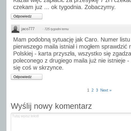
Kazali więc zapłacić za przesyłkę 7 zł i czeka
czekam juz ... ok tygodnia. Zobaczymy.
Odpowiedz
jaco777
·
725 tygodni temu
Mam podobną sytuację jak Caro. Numer listu
pierwszego maila istniał i mogłem sprawdzić 
Polskiej - karta przyszła, wszystko się zgadza
poleconego z drugiego maila już nie istnieje 
się coś w skrzynce.
Odpowiedz
1
2
3
Next »
Wyślij nowy komentarz