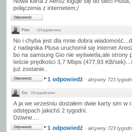
Nowa karta z Aero2 loguje się do sieci Plusa,
połączenia z internetem;/
Odpowiedz
Piter
·
723 tygodni temu
No i chyba jest dla mnie dobra wiadomość...
z nadajnika Plusa uruchomił się internet Areo
bo na samsung Gio nie wyświetla,ale strony 
teście prędkości 3,7 Mbps (477,93 KB/sek)..
już zostanie..
1 odpowiedź
Odpowiedz
·
aktywny 723 tygodn
Grz
·
724 tygodni temu
A ja we wrześniu dostałem dwie karty sim w
odstępach jakichś 2 tygodni.
Dziwne....
1 odpowiedź
Odpowiedz
·
aktywny 723 tygodn