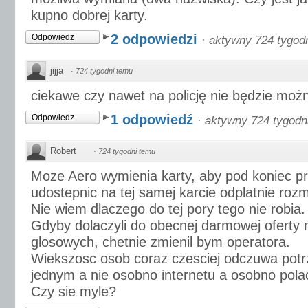
kupno dobrej karty.
2 odpowiedzi
Odpowiedz
·
aktywny 724 tygod
jijja
·
724 tygodni temu
ciekawe czy nawet na policję nie będzie mo
1 odpowiedź
Odpowiedz
·
aktywny 724 tygodn
Robert
·
724 tygodni temu
Moze Aero wymienia karty, aby pod koniec pr
udostepnic na tej samej karcie odplatnie ro
Nie wiem dlaczego do tej pory tego nie robia.
Gdyby dolaczyli do obecnej darmowej oferty
glosowych, chetnie zmienil bym operatora.
Wiekszosc osob coraz czesciej odczuwa potr
jednym a nie osobno internetu a osobno pol
Czy sie myle?