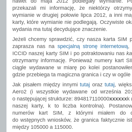
nawet do maja 2012 podlegały wymianie. Po
przekazali mi informację, że niektórzy otrzymy
wymianie w drugiej połowie lipca 2012, a inni ma
karty, które wymianie nie podlegają. Oczywiste oka
wydania ma tutaj decydujące znaczenie.
Jeżeli chcemy sprawdzić, czy nasza karta SIM 
zaprasza nas na
specjalną stronę internetową
,
ICCID naszej karty SIM i po potraktowaniu nas
k
otrzymamy informację. Ponieważ numery kart SIM
ciągle wydawane w miarę po kolei postanowiłe
gdzie przebiega ta magiczna granica i czy w ogóle
Jak pisałem między innymi
tutaj
oraz
tutaj
, więk
Aero2 (i wszystkie wydawane od września 2
o następującej strukturze: 894817110000
xxxxxx
k 
naszej karty, k to liczba kontrolna). Postano
numerów kart SIM, z którymi miałem do c
do wstępnych wniosków, że granica faktycznie ist
między 105000 a 115000.