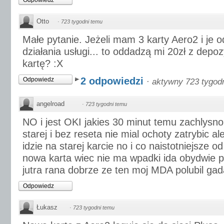
Odpowiedz
Otto
·
723 tygodni temu
Małe pytanie. Jeżeli mam 3 karty Aero2 i je 
działania usługi... to oddadzą mi 20zł z depo
kartę? :X
2 odpowiedzi
Odpowiedz
·
aktywny 723 tygod
angelroad
·
723 tygodni temu
NO i jest OKI jakies 30 minut temu zachlysnol
starej i bez reseta nie mial ochoty zatrybic a
idzie na starej karcie no i co naistotniejsze od
nowa karta wiec nie ma wpadki ida obydwie 
jutra rana dobrze ze ten moj MDA polubil ga
Odpowiedz
Łukasz
·
723 tygodni temu