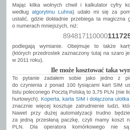
Mając kilka wolnych chwil i kalkulator cyfry kon
według
algorytmu Luhna
) udało mi się za pom
ustalić, gdzie dokładnie przebiega ta magiczna g
o numerach mniejszych, niż:
11172
894817110000
podlegają wymianie. Obejmuje to także kart
(których przedrostek zaznaczony tutaj na szaro j
w 2011 roku).
Ile może kosztować taka wy
To pytanie zadałem sobie jako jedno z pi
do czynienia z ponad 100 tysiącami kart SIM us
listu poleconego Pocztą Polską to 3,75 PLN (nie li
hurtowych).
Koperta, karta SIM i dołączona ulotk
znacznie więcej kosztuje zatrudnienie ludzi, kt
Nawet przy dużej automatyzacji trudno będzi
za jedną przesłaną paczkę, czyli mamy koszt n
PLN. Dla operatora komórkowego nie są 