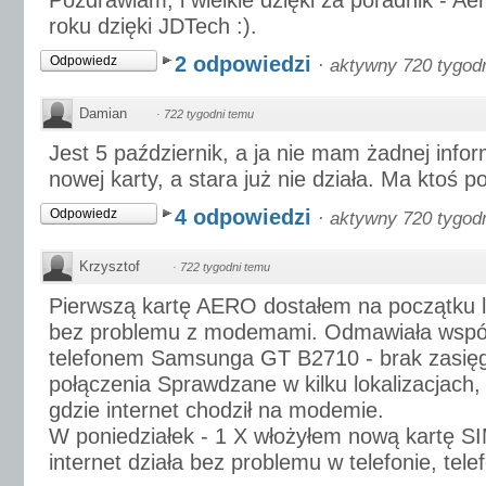
Pozdrawiam, i wielkie dzięki za poradnik - 
roku dzięki JDTech :).
2 odpowiedzi
Odpowiedz
·
aktywny 720 tygod
Damian
·
722 tygodni temu
Jest 5 październik, a ja nie mam żadnej infor
nowej karty, a stara już nie działa. Ma ktoś 
4 odpowiedzi
Odpowiedz
·
aktywny 720 tygod
Krzysztof
·
722 tygodni temu
Pierwszą kartę AERO dostałem na początku li
bez problemu z modemami. Odmawiała wspó
telefonem Samsunga GT B2710 - brak zasięg
połączenia Sprawdzane w kilku lokalizacjach,
gdzie internet chodził na modemie.
W poniedziałek - 1 X włożyłem nową kartę SIM 
internet działa bez problemu w telefonie, tele