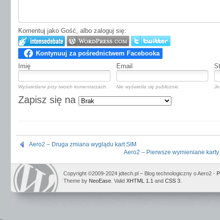
Komentuj jako Gość, albo zaloguj się:
Imię
Email
S
Wyświetlane przy twoich komentarzach.
Nie wyświetla się publicznie.
Je
Zapisz się na
Aero2 – Druga zmiana wyglądu kart SIM
Aero2 – Pierwsze wymieniane karty
Copyright ©2009-2024 jdtech.pl – Blog technologiczny o Aero2 -
P
Theme by
NeoEase
. Valid
XHTML 1.1
and
CSS 3
.