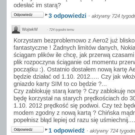
odesłać im starą?
3 odpowiedzi
Odpowiedz
·
aktywny 724 tygod
WojtekW
·
724 tygodni temu
Korzystam bezproblemowo z Aero2 już blisko r
fantastyczne ! Żadnych limitów danych, Nokia
ściągam plików ile chcę, jak przerwą czasami 
plik rozpoczyna ściąganie od momentu przerw
początku :). Ostatnio dostałem nową kartę A
będzie działać od 1.10. 2012..... Czy jak włoż
gniazdo karty SIM to co będzie ?...
Czy zablokuję starą kartę ? Czy zablokuję no
będę korzystał na starych prędkościach do 3
1.10. 2012 prędkość się podwoi. Czy też będ
modem zgodny z nową kartą ? Chińska mądro
popełnisz błąd lepiej od razu się uśmiechnij...
1 odpowiedź
Odpowiedz
·
aktywny 724 tygodn