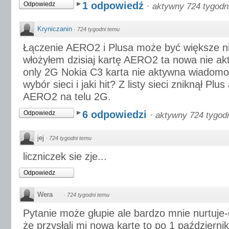
1 odpowiedź
Odpowiedz
·
aktywny 724 tygodn
Kryniczanin
·
724 tygodni temu
Łączenie AERO2 i Plusa może być większe ni
włożyłem dzisiaj kartę AERO2 ta nowa nie ak
only 2G Nokia C3 karta nie aktywna wiadomo
wybór sieci i jaki hit? Z listy sieci zniknął Plu
AERO2 na telu 2G.
6 odpowiedzi
Odpowiedz
·
aktywny 724 tygod
jej
·
724 tygodni temu
liczniczek sie zje...
Odpowiedz
Wera
·
724 tygodni temu
Pytanie może głupie ale bardzo mnie nurtuje
że przysłali mi nową kartę to po 1 paździer