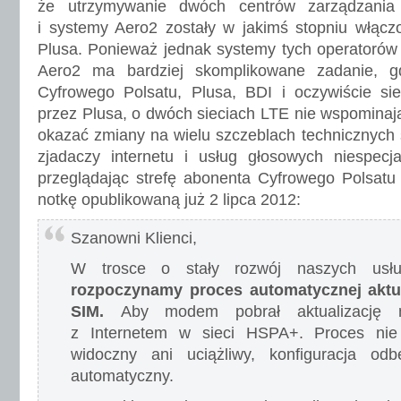
że utrzymywanie dwóch centrów zarządzania
i systemy Aero2 zostały w jakimś stopniu włącz
Plusa. Ponieważ jednak systemy tych operatorów 
Aero2 ma bardziej skomplikowane zadanie, gd
Cyfrowego Polsatu, Plusa, BDI i oczywiście 
przez Plusa, o dwóch sieciach LTE nie wspominają
okazać zmiany na wielu szczeblach technicznych s
zjadaczy internetu i usług głosowych niespecj
przeglądając strefę abonenta Cyfrowego Polsatu 
notkę opublikowaną już 2 lipca 2012:
Szanowni Klienci,
W trosce o stały rozwój naszych us
rozpoczynamy proces automatycznej aktua
SIM.
Aby modem pobrał aktualizację m
z Internetem w sieci HSPA+. Proces nie
widoczny ani uciążliwy, konfiguracja o
automatyczny.