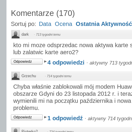
Komentarze
(
170
)
Sortuj po:
Data
Ocena
Ostatnia Aktywność
dark
·
713 tygodni temu
kto mi moze odsprzedac nowa aktywa karte 
lub zalatwic karte aero2?
4 odpowiedzi
Odpowiedz
·
aktywny 713 tygod
Grzechu
·
714 tygodni temu
Chyba właśnie zablokowali mój modem Huawei
obszarze Gdyni do 23 listopada 2012 r. i tera
wymienili mi na początku października i nowa 
problemu.
1 odpowiedź
Odpowiedz
·
aktywny 714 tygodn
Pioterko2
·
724 tygodni temu