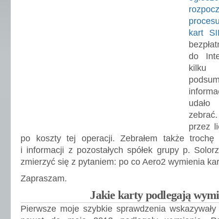
rozpocz
proces
kart 
bezp
do Int
kilku 
pods
inform
udało
zebrać.
przez l
po koszty tej operacji. Zebrałem także trochę 
i informacji z pozostałych spółek grupy p. Solo
zmierzyć się z pytaniem: po co Aero2 wymienia ka
Zapraszam.
Jakie karty podlegają wym
Pierwsze moje szybkie sprawdzenia wskazywały 