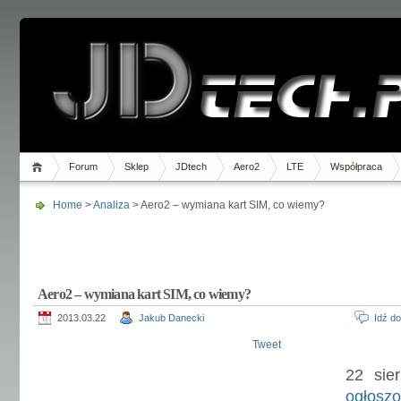
Forum
Sklep
JDtech
Aero2
LTE
Współpraca
Home
>
Analiza
> Aero2 – wymiana kart SIM, co wiemy?
Aero2 – wymiana kart SIM, co wiemy?
2013.03.22
Jakub Danecki
Idź d
Tweet
22 sie
ogłoszo