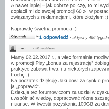
A nawet lepiej – jak dobrze policzę, to mi w
dopłacił mi do swojej promocji 60 zł, w posta
związanych z reklamacjami, które złożyłem :)
Naprawdę świetna promocja :)
1 odpowiedź
Odpowiedz
·
aktywny 496 tygodn
marcin
·
496 tygodni temu
Mamy 02.02.2017 r., a więc formalnie możliw
w promocji Play „bonus za rejestrację” dobie
praktyce zabawa trwa, i u niektórych zapewn
trochę :)
Na początek dziękuję Jakubowi za cynk o prom
ją „poprawić”.
Dziękuje też forumowiczom za udział w dyskus
uwspólniać wiedzę, dopracować różne szczegó
niuanse. W kwestii pozyskania 100GB za darm