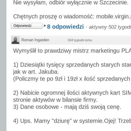
Nie wysyłam, odbiór wyłącznie w Szczecinie.
Chętnych proszę o wiadomość: mobile.virgin
8 odpowiedzi
Odpowiedz
·
aktywny 502 tygod
Roman Ingarden
·
504 tygodni temu
Wymyślił to prawdziwy mistrz marketingu PL
1) Dziesiątki tysięcy sprzedanych starych sta
jak w art. Jakuba.
(Policzmy te po 9zł i 19zł x ilość sprzedany
2) Nabicie ogromnej ilości aktywnych kart S
stronie aktywów w bilansie firmy.
3) Dane osobowe - mają dziś swoją cenę.
4) Ups. Mamy "dziurę" w systemie.Ojej! Trzeb