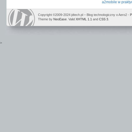
a2mobile w praktyc
Copyright ©2009-2024 jdtech.pl – Blog technologiczny o Aero2 -
P
Theme by
NeoEase
. Valid
XHTML 1.1
and
CSS 3
.
>