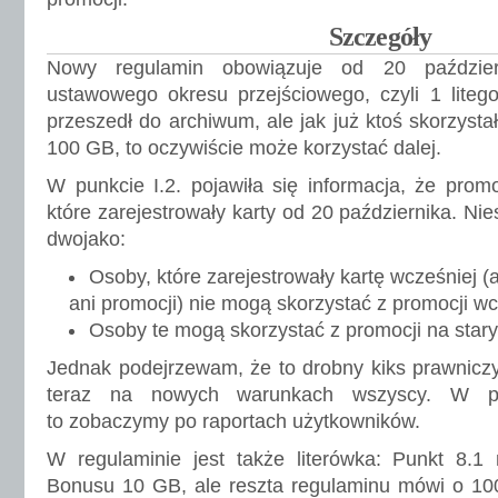
Szczegóły
Nowy regulamin obowiązuje od 20 paździe
ustawowego okresu przejściowego, czyli 1 liteg
przeszedł do archiwum, ale jak już ktoś skorzystał
100 GB, to oczywiście może korzystać dalej.
W punkcie I.2. pojawiła się informacja, że promo
które zarejestrowały karty od 20 października. Ni
dwojako:
Osoby, które zarejestrowały kartę wcześniej (
ani promocji) nie mogą skorzystać z promocji wc
Osoby te mogą skorzystać z promocji na star
Jednak podejrzewam, że to drobny kiks prawniczy
teraz na nowych warunkach wszyscy. W pr
to zobaczymy po raportach użytkowników.
W regulaminie jest także literówka: Punkt 8.
Bonusu 10 GB, ale reszta regulaminu mówi o 10