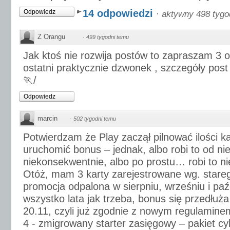
14 odpowiedzi
Odpowiedz
·
aktywny 498 tygo
Z Orangu
·
499 tygodni temu
Jak ktoś nie rozwija postów to zapraszam 3 
ostatni praktycznie dzwonek , szczegóły post
🏃/
Odpowiedz
marcin
·
502 tygodni temu
Potwierdzam że Play zaczął pilnować ilości k
uruchomić bonus – jednak, albo robi to od nie
niekonsekwentnie, albo po prostu… robi to ni
Otóż, mam 3 karty zarejestrowane wg. stare
promocja odpalona w sierpniu, wrześniu i paźd
wszystko lata jak trzeba, bonus się przedłuża
20.11, czyli już zgodnie z nowym regulaminem
4 - zmigrowany starter zasięgowy – pakiet cyk