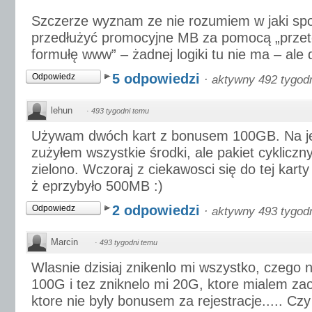
Szczerze wyznam ze nie rozumiem w jaki spo
przedłużyć promocyjne MB za pomocą „przet
formułę www” – żadnej logiki tu nie ma – ale d
5 odpowiedzi
Odpowiedz
·
aktywny 492 tygod
lehun
·
493 tygodni temu
Używam dwóch kart z bonusem 100GB. Na je
zużyłem wszystkie środki, ale pakiet cykliczny
zielono. Wczoraj z ciekawosci się do tej kart
ż eprzybyło 500MB :)
2 odpowiedzi
Odpowiedz
·
aktywny 493 tygod
Marcin
·
493 tygodni temu
Wlasnie dzisiaj znikenlo mi wszystko, czego 
100G i tez zniknelo mi 20G, ktore mialem za
ktore nie byly bonusem za rejestracje..... Cz