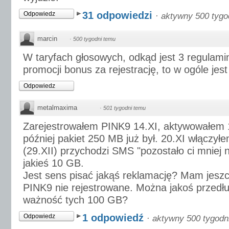
31 odpowiedzi
Odpowiedz
·
aktywny 500 tygo
marcin
·
500 tygodni temu
W taryfach głosowych, odkąd jest 3 regulami
promocji bonus za rejestrację, to w ogóle jest 
Odpowiedz
metalmaxima
·
501 tygodni temu
Zarejestrowałem PINK9 14.XI, aktywowałem 1
później pakiet 250 MB już był. 20.XI włączy
(29.XII) przychodzi SMS "pozostało ci mniej
jakieś 10 GB.
Jest sens pisać jakąś reklamację? Mam jeszc
PINK9 nie rejestrowane. Można jakoś przedł
ważność tych 100 GB?
1 odpowiedź
Odpowiedz
·
aktywny 500 tygodn