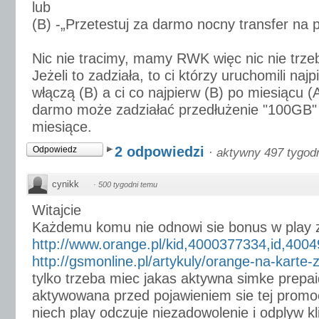
lub
(B) -„Przetestuj za darmo nocny transfer na 
Nic nie tracimy, mamy RWK więc nic nie trz
Jeżeli to zadziała, to ci którzy uruchomili naj
włączą (B) a ci co najpierw (B) po miesiącu (
darmo może zadziałać przedłużenie "100GB" 
miesiące.
2 odpowiedzi
Odpowiedz
·
aktywny 497 tygod
cynikk
·
500 tygodni temu
Witajcie
Każdemu komu nie odnowi sie bonus w play
http://www.orange.pl/kid,4000377334,id,4004
http://gsmonline.pl/artykuly/orange-na-karte-z
tylko trzeba miec jakas aktywna simke prepa
aktywowana przed pojawieniem sie tej promocj
niech play odczuje niezadowolenie i odplyw kl