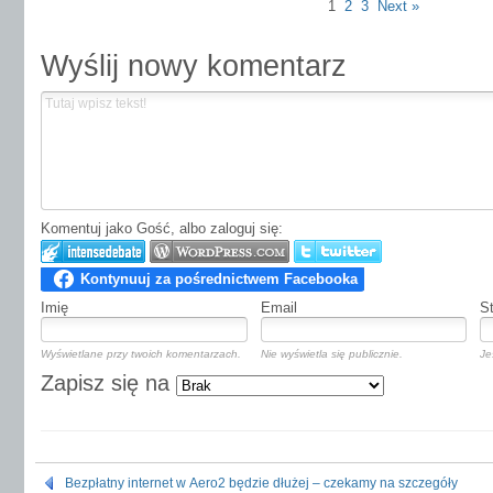
1
2
3
Next »
Wyślij nowy komentarz
Komentuj jako Gość, albo zaloguj się:
Imię
Email
S
Wyświetlane przy twoich komentarzach.
Nie wyświetla się publicznie.
Je
Zapisz się na
Bezpłatny internet w Aero2 będzie dłużej – czekamy na szczegóły