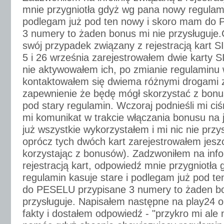
mnie przygniotła gdyż wg pana nowy regulami
podlegam już pod ten nowy i skoro mam do
3 numery to żaden bonus mi nie przysługuje
swój przypadek związany z rejestracją kart S
5 i 26 września zarejestrowałem dwie karty SI
nie aktywowałem ich, po zmianie regulaminu 
kontaktowałem się dwiema różnymi drogami 
zapewnienie że będę mógł skorzystać z bon
pod stary regulamin. Wczoraj podnieśli mi ci
mi komunikat w trakcie włączania bonusu na j
już wszystkie wykorzystałem i mi nic nie przys
oprócz tych dwóch kart zarejestrowałem jesz
korzystając z bonusów). Zadzwoniłem na infol
rejestracją kart, odpowiedź mnie przygniotł
regulamin kasuje stare i podlegam już pod t
do PESELU przypisane 3 numery to żaden bo
przysługuje. Napisałem następne na play24 o
fakty i dostałem odpowiedź - "przykro mi ale